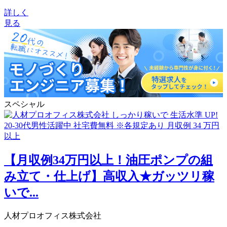
詳しく
見る
スペシャル
【月収例34万円以上！油圧ポンプの組
み立て・仕上げ】高収入★ガッツリ稼
いで...
人材プロオフィス株式会社