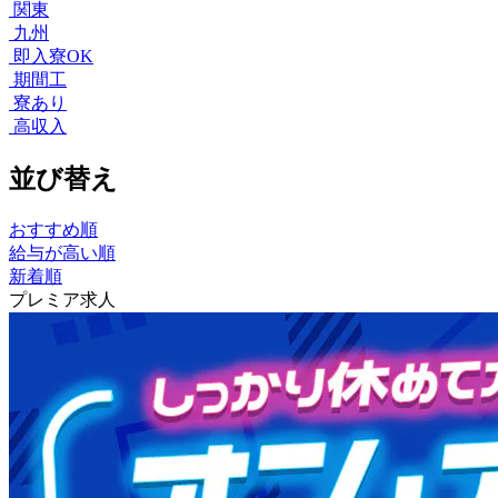
関東
九州
即入寮OK
期間工
寮あり
高収入
並び替え
おすすめ順
給与が高い順
新着順
プレミア求人