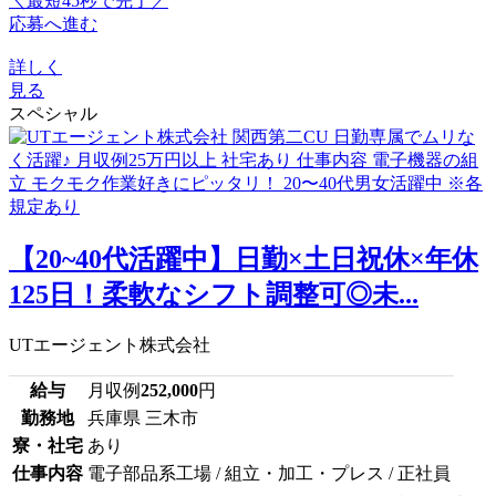
＼最短45秒で完了／
応募へ進む
詳しく
見る
スペシャル
【20~40代活躍中】日勤×土日祝休×年休
125日！柔軟なシフト調整可◎未...
UTエージェント株式会社
給与
月収例
252,000
円
勤務地
兵庫県 三木市
寮・社宅
あり
仕事内容
電子部品系工場 / 組立・加工・プレス / 正社員