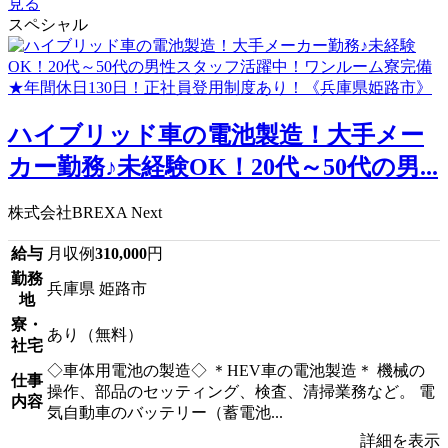
見る
スペシャル
ハイブリッド車の電池製造！大手メー
カー勤務♪未経験OK！20代～50代の男...
株式会社BREXA Next
給与
月収例
310,000
円
勤務
兵庫県 姫路市
地
寮・
あり（無料）
社宅
◇車体用電池の製造◇ ＊HEV車の電池製造＊ 機械の
仕事
操作、部品のセッティング、検査、清掃業務など。 電
内容
気自動車のバッテリー（蓄電池...
詳細を表示