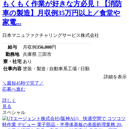
もくもく作業が好きな方必見！【消防
車の製造】月収例35万円以上／食堂や
家電...
日本マニュファクチャリングサービス株式会社
給与
月収例
356,000
円
勤務地
兵庫県 三田市
寮・社宅
あり
仕事内容
塗装・製造 / 自動車系工場 / 日勤
詳細を表示
＼最短45秒で完了／
応募へ進む
詳しく
見る
スペシャル