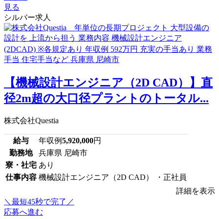
見る
シルバー求人
【機械設計エンジニア（2D CAD）】直
径2m超の大口径プラントのトータル...
株式会社Questia
給与
年収例
5,920,000
円
勤務地
兵庫県 尼崎市
寮・社宅
あり
仕事内容
機械設計エンジニア（2D CAD） ・正社員
詳細を表示
＼最短45秒で完了／
応募へ進む