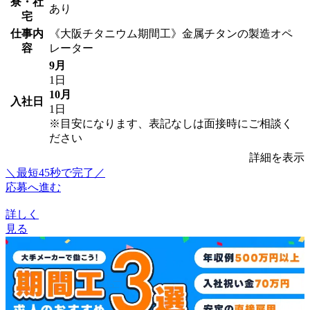
寮・社
あり
宅
仕事内
《大阪チタニウム期間工》金属チタンの製造オペ
容
レーター
9月
1日
10月
入社日
1日
※目安になります、表記なしは面接時にご相談く
ださい
詳細を表示
＼最短45秒で完了／
応募へ進む
詳しく
見る