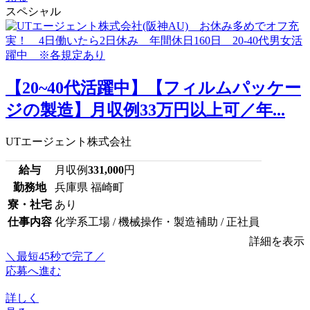
スペシャル
【20~40代活躍中】【フィルムパッケー
ジの製造】月収例33万円以上可／年...
UTエージェント株式会社
給与
月収例
331,000
円
勤務地
兵庫県 福崎町
寮・社宅
あり
仕事内容
化学系工場 / 機械操作・製造補助 / 正社員
詳細を表示
＼最短45秒で完了／
応募へ進む
詳しく