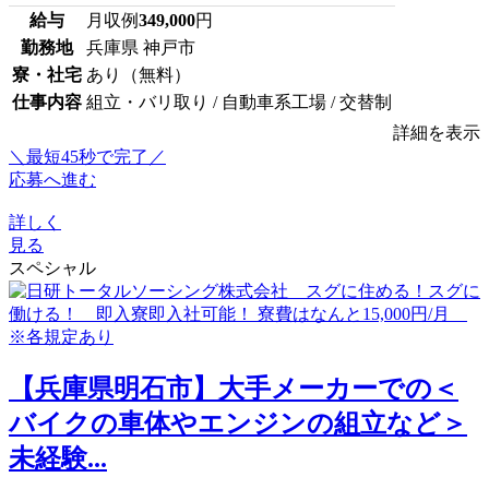
給与
月収例
349,000
円
勤務地
兵庫県 神戸市
寮・社宅
あり（無料）
仕事内容
組立・バリ取り / 自動車系工場 / 交替制
詳細を表示
＼最短45秒で完了／
応募へ進む
詳しく
見る
スペシャル
【兵庫県明石市】大手メーカーでの＜
バイクの車体やエンジンの組立など＞
未経験...