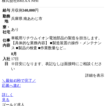
株式会社BREXA Next
給与
月収例
340,000
円
勤務
兵庫県 南あわじ市
地
寮・
あり
社宅
車載用リチウムイオン電池部品の製造を担当します。
仕事
【具体的な業務内容】 ■製造装置の操作・メンテナン
内容
ス ■製品の検査 ■作業数量など...
8月
入社
17日
日
※目安になります、表記なしは面接時にご相談くださ
い
詳細を表示
＼最短45秒で完了／
応募へ進む
詳しく
見る
ゴールド求人