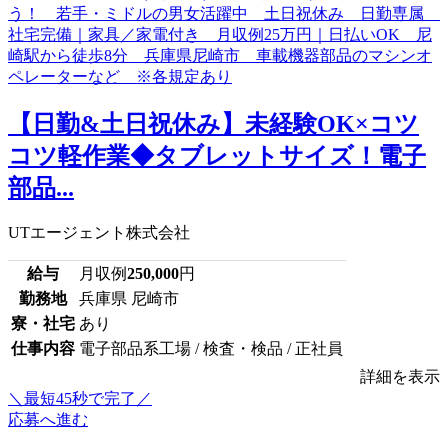
【日勤&土日祝休み】未経験OK×コツ
コツ軽作業◆タブレットサイズ！電子
部品...
UTエージェント株式会社
給与
月収例
250,000
円
勤務地
兵庫県 尼崎市
寮・社宅
あり
仕事内容
電子部品系工場 / 検査・検品 / 正社員
詳細を表示
＼最短45秒で完了／
応募へ進む