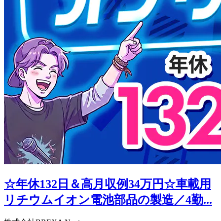
☆年休132日＆高月収例34万円☆車載用
リチウムイオン電池部品の製造／4勤...