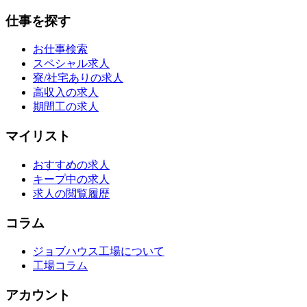
仕事を探す
お仕事検索
スペシャル求人
寮/社宅ありの求人
高収入の求人
期間工の求人
マイリスト
おすすめの求人
キープ中の求人
求人の閲覧履歴
コラム
ジョブハウス工場について
工場コラム
アカウント