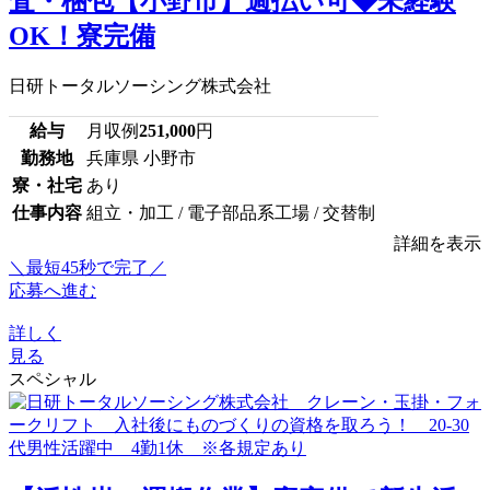
査・梱包【小野市】週払い可◆未経験
OK！寮完備
日研トータルソーシング株式会社
給与
月収例
251,000
円
勤務地
兵庫県 小野市
寮・社宅
あり
仕事内容
組立・加工 / 電子部品系工場 / 交替制
詳細を表示
＼最短45秒で完了／
応募へ進む
詳しく
見る
スペシャル