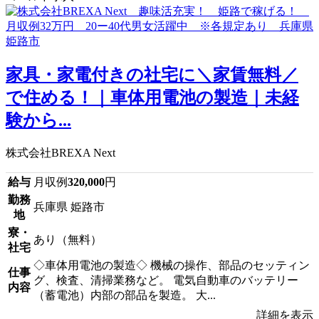
家具・家電付きの社宅に＼家賃無料／
で住める！｜車体用電池の製造｜未経
験から...
株式会社BREXA Next
給与
月収例
320,000
円
勤務
兵庫県 姫路市
地
寮・
あり（無料）
社宅
◇車体用電池の製造◇ 機械の操作、部品のセッティン
仕事
グ、検査、清掃業務など。 電気自動車のバッテリー
内容
（蓄電池）内部の部品を製造。 大...
詳細を表示