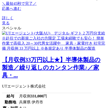
＼最短45秒で完了／
応募へ進む
詳しく
見る
スペシャル
【月収例33万円以上★】半導体製品の
製造／繰り返しのカンタン作業♪／家
具・...
UTエージェント株式会社
給与
月収例
331,000
円
勤務地
兵庫県 伊丹市