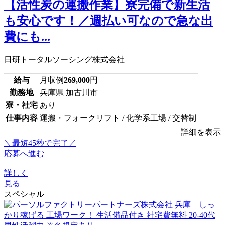
【活性炭の運搬作業】寮完備で新生活
も安心です！／週払い可なので急な出
費にも...
日研トータルソーシング株式会社
給与
月収例
269,000
円
勤務地
兵庫県 加古川市
寮・社宅
あり
仕事内容
運搬・フォークリフト / 化学系工場 / 交替制
詳細を表示
＼最短45秒で完了／
応募へ進む
詳しく
見る
スペシャル