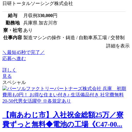
日研トータルソーシング株式会社
給与
月収例
330,000
円
勤務地
兵庫県 加古川市
寮・社宅
あり
仕事内容
製造マシンの操作・鋳造 / 自動車系工場 / 交替制
詳細を表示
＼最短45秒で完了／
応募へ進む
詳しく
見る
スペシャル
【南あわじ市】入社祝金総額25万／寮
費ずっと無料◆電池の工場《C47-00...