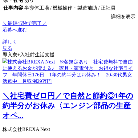
寮・社宅
あり
仕事内容
半導体工場 / 機械操作・製造補助 / 正社員
詳細を表示
＼最短45秒で完了／
応募へ進む
詳しく
見る
即入寮+入社前生活支援
＼社宅費ゼロ円／で自然と節約◎1年の
約半分がお休み〈エンジン部品の生産
オペ...
株式会社BREXA Next