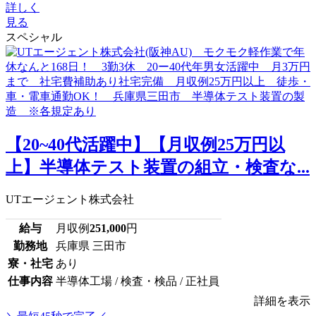
詳しく
見る
スペシャル
【20~40代活躍中】【月収例25万円以
上】半導体テスト装置の組立・検査な...
UTエージェント株式会社
給与
月収例
251,000
円
勤務地
兵庫県 三田市
寮・社宅
あり
仕事内容
半導体工場 / 検査・検品 / 正社員
詳細を表示