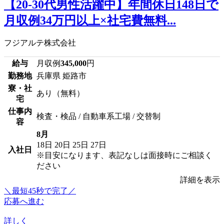
【20-30代男性活躍中】年間休日148日で
月収例34万円以上×社宅費無料...
フジアルテ株式会社
給与
月収例
345,000
円
勤務地
兵庫県 姫路市
寮・社
あり（無料）
宅
仕事内
検査・検品 / 自動車系工場 / 交替制
容
8月
18日
20日
25日
27日
入社日
※目安になります、表記なしは面接時にご相談く
ださい
詳細を表示
＼最短45秒で完了／
応募へ進む
詳しく