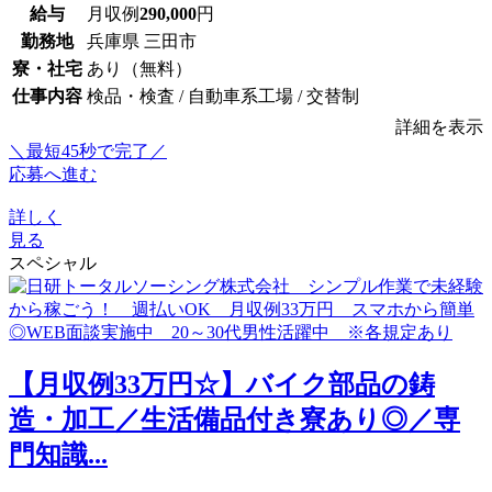
給与
月収例
290,000
円
勤務地
兵庫県 三田市
寮・社宅
あり（無料）
仕事内容
検品・検査 / 自動車系工場 / 交替制
詳細を表示
＼最短45秒で完了／
応募へ進む
詳しく
見る
スペシャル
【月収例33万円☆】バイク部品の鋳
造・加工／生活備品付き寮あり◎／専
門知識...