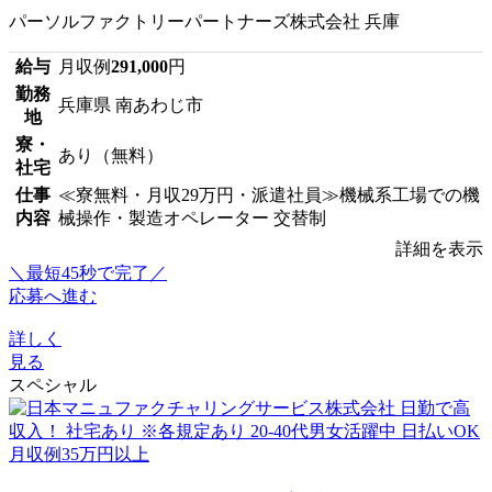
パーソルファクトリーパートナーズ株式会社 兵庫
給与
月収例
291,000
円
勤務
兵庫県 南あわじ市
地
寮・
あり（無料）
社宅
仕事
≪寮無料・月収29万円・派遣社員≫機械系工場での機
内容
械操作・製造オペレーター 交替制
詳細を表示
＼最短45秒で完了／
応募へ進む
詳しく
見る
スペシャル