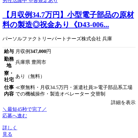
【月収例34.7万円】小型電子部品の原材
料の製造◎祝金あり《D43-006...
パーソルファクトリーパートナーズ株式会社 兵庫
給与
月収例
347,000
円
勤務
兵庫県 豊岡市
地
寮・
あり（無料）
社宅
仕事
≪寮無料・月収34.5万円・派遣社員≫電子部品系工場
内容
での機械操作・製造オペレーター 交替制
詳細を表示
＼最短45秒で完了／
応募へ進む
詳しく
見る