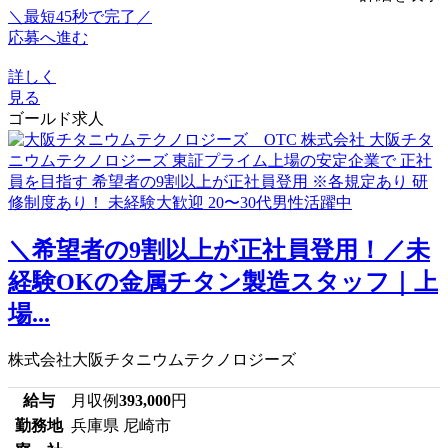
＼最短45秒で完了／
応募へ進む
詳しく
見る
ゴールド求人
＼希望者の9割以上が正社員登用！／未
経験OKの金属チタン製造スタッフ｜上
場...
株式会社大阪チタニウムテクノロジーズ
給与
月収例
393,000
円
勤務地
兵庫県 尼崎市