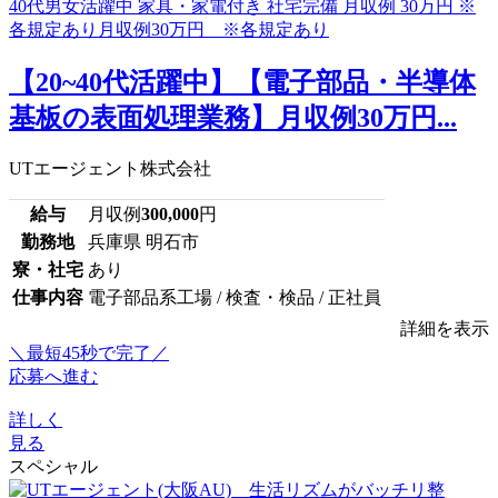
【20~40代活躍中】【電子部品・半導体
基板の表面処理業務】月収例30万円...
UTエージェント株式会社
給与
月収例
300,000
円
勤務地
兵庫県 明石市
寮・社宅
あり
仕事内容
電子部品系工場 / 検査・検品 / 正社員
詳細を表示
＼最短45秒で完了／
応募へ進む
詳しく
見る
スペシャル