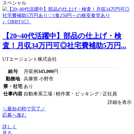
スペシャル
【20~40代活躍中】部品の仕上げ・検
査！月収34万円可◎社宅費補助5万円...
UTエージェント株式会社
給与
月収例
345,000
円
勤務地
兵庫県 小野市
寮・社宅
あり
仕事内容
自動車系工場 / 軽作業・ピッキング / 正社員
詳細を表示
＼最短45秒で完了／
応募へ進む
詳しく
見る