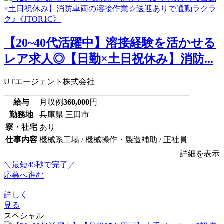
【20~40代活躍中】溶接経験を活かせる
レア求人◎【日勤×土日祝休み】消防...
UTエージェント株式会社
給与
月収例
360,000
円
勤務地
兵庫県 三田市
寮・社宅
あり
仕事内容
機械系工場 / 機械操作・製造補助 / 正社員
詳細を表示
＼最短45秒で完了／
応募へ進む
詳しく
見る
スペシャル