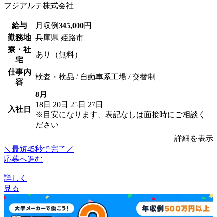
フジアルテ株式会社
給与
月収例
345,000
円
勤務地
兵庫県 姫路市
寮・社
あり（無料）
宅
仕事内
検査・検品 / 自動車系工場 / 交替制
容
8月
18日
20日
25日
27日
入社日
※目安になります、表記なしは面接時にご相談く
ださい
詳細を表示
＼最短45秒で完了／
応募へ進む
詳しく
見る