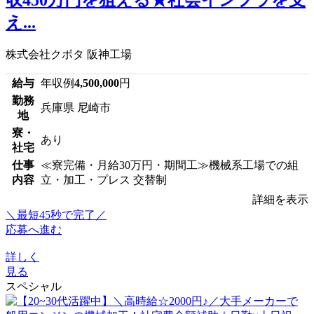
え...
株式会社クボタ 阪神工場
給与
年収例
4,500,000
円
勤務
兵庫県 尼崎市
地
寮・
あり
社宅
仕事
≪寮完備・月給30万円・期間工≫機械系工場での組
内容
立・加工・プレス 交替制
詳細を表示
＼最短45秒で完了／
応募へ進む
詳しく
見る
スペシャル