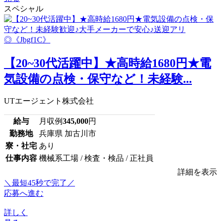
スペシャル
【20~30代活躍中】★高時給1680円★電
気設備の点検・保守など！未経験...
UTエージェント株式会社
給与
月収例
345,000
円
勤務地
兵庫県 加古川市
寮・社宅
あり
仕事内容
機械系工場 / 検査・検品 / 正社員
詳細を表示
＼最短45秒で完了／
応募へ進む
詳しく