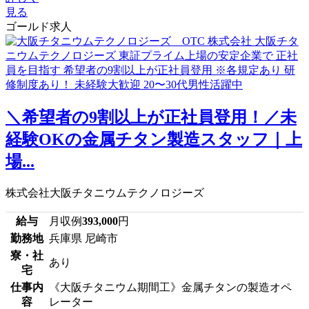
見る
ゴールド求人
＼希望者の9割以上が正社員登用！／未
経験OKの金属チタン製造スタッフ｜上
場...
株式会社大阪チタニウムテクノロジーズ
給与
月収例
393,000
円
勤務地
兵庫県 尼崎市
寮・社
あり
宅
仕事内
《大阪チタニウム期間工》金属チタンの製造オペ
容
レーター