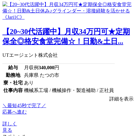
【20~30代活躍中】月収34万円可★定期
保全◎格安食堂完備☆！日勤&土日...
UTエージェント株式会社
給与
月収例
340,000
円
勤務地
兵庫県 たつの市
寮・社宅
あり
仕事内容
機械系工場 / 機械操作・製造補助 / 正社員
詳細を表示
＼最短45秒で完了／
応募へ進む
詳しく
見る