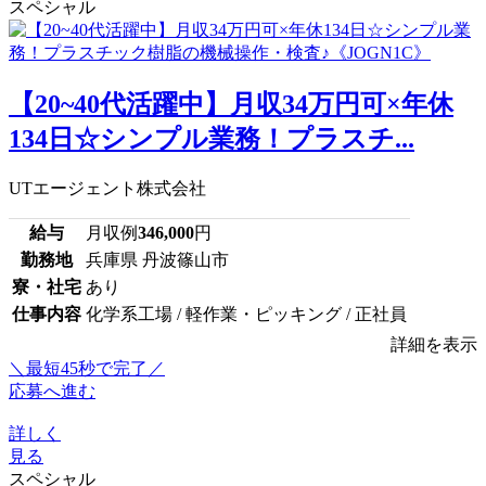
スペシャル
【20~40代活躍中】月収34万円可×年休
134日☆シンプル業務！プラスチ...
UTエージェント株式会社
給与
月収例
346,000
円
勤務地
兵庫県 丹波篠山市
寮・社宅
あり
仕事内容
化学系工場 / 軽作業・ピッキング / 正社員
詳細を表示
＼最短45秒で完了／
応募へ進む
詳しく
見る
スペシャル