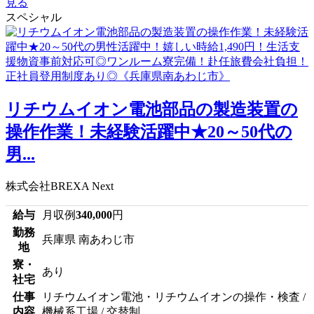
見る
スペシャル
リチウムイオン電池部品の製造装置の
操作作業！未経験活躍中★20～50代の
男...
株式会社BREXA Next
給与
月収例
340,000
円
勤務
兵庫県 南あわじ市
地
寮・
あり
社宅
仕事
リチウムイオン電池・リチウムイオンの操作・検査 /
内容
機械系工場 / 交替制