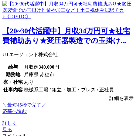
【20~30代活躍中】月収34万円可★社宅
費補助あり★変圧器製造での玉掛け...
UTエージェント株式会社
給与
月収例
340,000
円
勤務地
兵庫県 赤穂市
寮・社宅
あり
仕事内容
機械系工場 / 組立・加工・プレス / 正社員
詳細を表示
＼最短45秒で完了／
応募へ進む
詳しく
見る
スペシャル