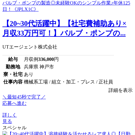
【20~30代活躍中】【社宅費補助あり×
月収33万円可！】バルブ・ポンプの...
UTエージェント株式会社
給与
月収例
336,000
円
勤務地
兵庫県 神戸市
寮・社宅
あり
仕事内容
機械系工場 / 組立・加工・プレス / 正社員
詳細を表示
＼最短45秒で完了／
応募へ進む
詳しく
見る
スペシャル