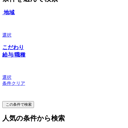
地域
選択
こだわり
給与/職種
選択
条件クリア
この条件で検索
人気の条件から検索