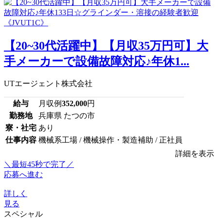
【20~30代活躍中】【月収35万円可】大
手メーカーで設備故障対応♪年休1...
UTエージェント株式会社
給与
月収例
352,000
円
勤務地
兵庫県 たつの市
寮・社宅
あり
仕事内容
機械系工場 / 機械操作・製造補助 / 正社員
詳細を表示
＼最短45秒で完了／
応募へ進む
詳しく
見る
スペシャル