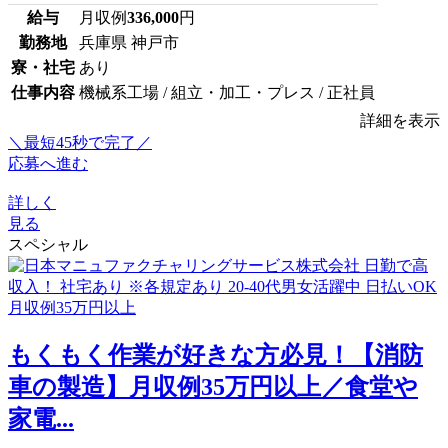
給与
月収例
336,000
円
勤務地
兵庫県 神戸市
寮・社宅
あり
仕事内容
機械系工場 / 組立・加工・プレス / 正社員
詳細を表示
＼最短45秒で完了／
応募へ進む
詳しく
見る
スペシャル
もくもく作業が好きな方必見！【消防
車の製造】月収例35万円以上／食堂や
家電...