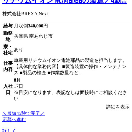
リチウムイオン電池部品の製造／4勤...
株式会社BREXA Next
給与
月収例
340,000
円
勤務
兵庫県 南あわじ市
地
寮・
あり
社宅
車載用リチウムイオン電池部品の製造を担当します。
仕事
【具体的な業務内容】 ■製造装置の操作・メンテナン
内容
ス ■製品の検査 ■作業数量など...
8月
入社
17日
日
※目安になります、表記なしは面接時にご相談くださ
い
詳細を表示
＼最短45秒で完了／
応募へ進む
詳しく