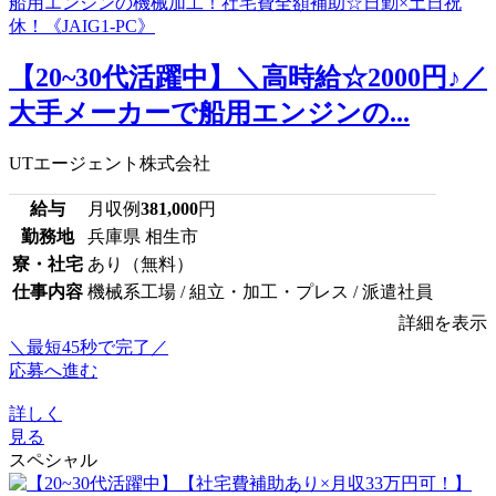
【20~30代活躍中】＼高時給☆2000円♪／
大手メーカーで船用エンジンの...
UTエージェント株式会社
給与
月収例
381,000
円
勤務地
兵庫県 相生市
寮・社宅
あり（無料）
仕事内容
機械系工場 / 組立・加工・プレス / 派遣社員
詳細を表示
＼最短45秒で完了／
応募へ進む
詳しく
見る
スペシャル