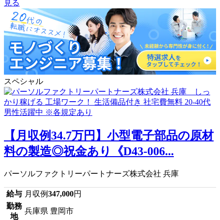
見る
スペシャル
【月収例34.7万円】小型電子部品の原材
料の製造◎祝金あり《D43-006...
パーソルファクトリーパートナーズ株式会社 兵庫
給与
月収例
347,000
円
勤務
兵庫県 豊岡市
地