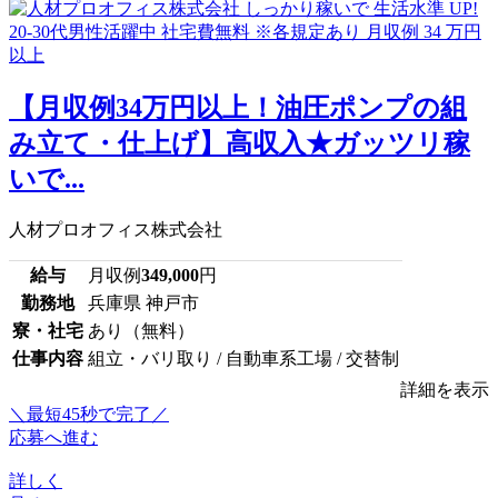
【月収例34万円以上！油圧ポンプの組
み立て・仕上げ】高収入★ガッツリ稼
いで...
人材プロオフィス株式会社
給与
月収例
349,000
円
勤務地
兵庫県 神戸市
寮・社宅
あり（無料）
仕事内容
組立・バリ取り / 自動車系工場 / 交替制
詳細を表示
＼最短45秒で完了／
応募へ進む
詳しく