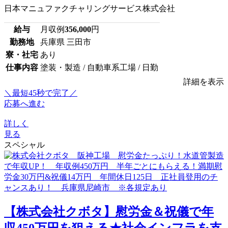
日本マニュファクチャリングサービス株式会社
給与
月収例
356,000
円
勤務地
兵庫県 三田市
寮・社宅
あり
仕事内容
塗装・製造 / 自動車系工場 / 日勤
詳細を表示
＼最短45秒で完了／
応募へ進む
詳しく
見る
スペシャル
【株式会社クボタ】慰労金＆祝儀で年
収450万円を狙える★社会インフラを支