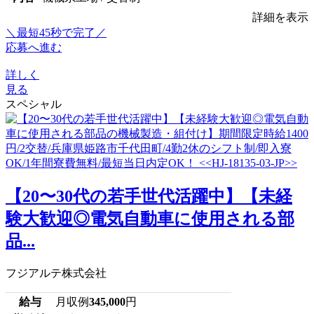
詳細を表示
＼最短45秒で完了／
応募へ進む
詳しく
見る
スペシャル
【20〜30代の若手世代活躍中】【未経
験大歓迎◎電気自動車に使用される部
品...
フジアルテ株式会社
給与
月収例
345,000
円