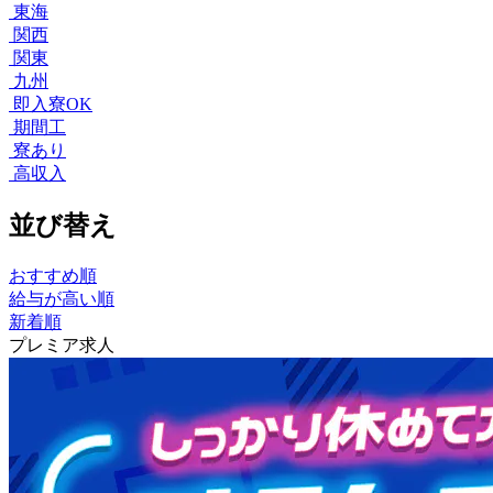
東海
関西
関東
九州
即入寮OK
期間工
寮あり
高収入
並び替え
おすすめ順
給与が高い順
新着順
プレミア求人