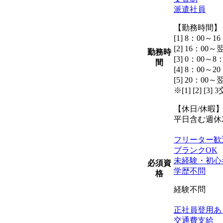
派遣社員
【勤務時間】
[1] 8：00～16
[2] 16：00～
勤務時
[3] 0：00～8
間
[4] 8：00～20
[5] 20：00～
※[1] [2] [3]
【休日/休暇
平日含む週休
フリーター歓
ブランクOK
未経験・初心
必須資
学歴不問
格
経験不問
正社員登用あ
交通費支給