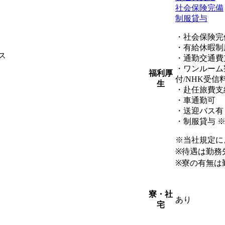
社会保険完備
制服貸与
・社会保険完
・有給休暇制
ス
・通勤交通費
・ワンルーム
福利厚
付/NHK受信
生
・赴任旅費支
・車通勤可
・送迎バス有
・制服貸与 
※当社規定に
※待遇は勤務
※寮の有無は
寮・社
あり
宅