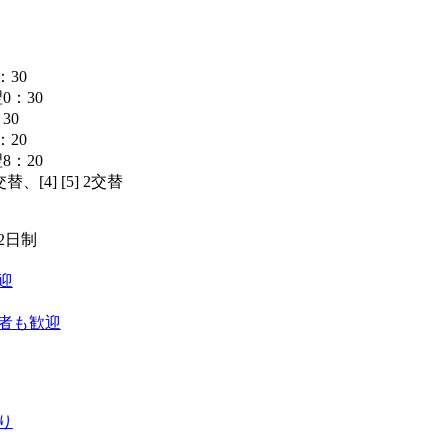
：30
翌0：30
：30
：20
翌8：20
 3交替、[4] [5] 2交替
】
2日制
迎
者も歓迎
り