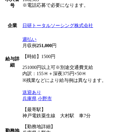
※電話応募で必要になります。
号
日研トータルソーシング株式会社
企業
週払い
月収例
251,000
円
【時給】1500円
給与詳
細
251000円以上可※別途交通費支給
内訳：155Ｈ＋深夜375円×50Ｈ
※残業などにより給与例は異なります。
送迎あり
兵庫県
小野市
【最寄駅】
神戸電鉄粟生線 大村駅 車7分
【勤務地詳細】
勤務地