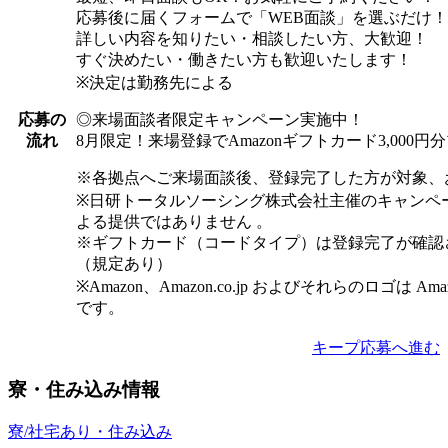
応募後に届くフォームで「WEB面談」を選ぶだけ！
詳しい内容を知りたい・相談したい方、大歓迎！
すぐ決めたい・働きたい方も歓迎いたします！
※決定は勤務先による
◎来場面談者限定キャンペーン実施中！
応募の
8月限定！来場登録でAmazonギフトカード3,000
流れ
※各拠点へご来場面談後、登録完了した方が対象、
※日研トータルソーシング株式会社主催のキャンペ
よる提供ではありません 。
※ギフトカード（コードタイプ）は登録完了が確認
（規定あり）
※Amazon、Amazon.co.jp およびそれらのロゴは Am
です。
キープ
応募へ進む
寮・住み込み情報
寮/社宅あり・住み込み