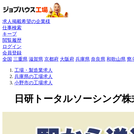
求人掲載希望の企業様
仕事検索
キープ
閲覧履歴
ログイン
会員登録
全国
三重県
滋賀県
京都府
大阪府
兵庫県
奈良県
和歌山県
寮
工場・製造業求人
兵庫県の工場求人
小野市の工場求人
日研トータルソーシング株式会