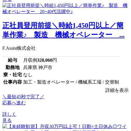
正社員登用前提＼時給1,450円以上／簡
単作業♪ 製造 機械オペレーター ...
F.Assist株式会社
給与
月収例
328,060
円
勤務地
兵庫県 神戸市
寮・社宅
なし
仕事内容
加工・製造オペレーター / 機械系工場 / 交替制
詳細を表示
＼最短45秒で完了／
応募へ進む
詳しく
見る