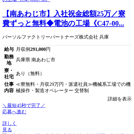
【南あわじ市】入社祝金総額25万／寮
費ずっと無料◆電池の工場《C47-00...
パーソルファクトリーパートナーズ株式会社 兵庫
給与
月収例
291,000
円
勤務
兵庫県 南あわじ市
地
寮・
あり（無料）
社宅
仕事
≪寮無料・月収29万円・派遣社員≫機械系工場での機
内容
械操作・製造オペレーター 交替制
詳細を表示
＼最短45秒で完了／
応募へ進む
詳しく
見る