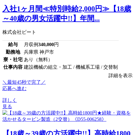
入社1ヶ月間≪特別時給2,000円≫【18歳
～40歳の男女活躍中!!】年間...
株式会社ビート
給与
月収例
340,000
円
勤務地
兵庫県 神戸市
寮・社宅
あり（無料）
仕事内容
建設機械の組立・加工 / 機械系工場 / 交替制
詳細を表示
＼最短45秒で完了／
応募へ進む
詳しく
見る
【18歳～39歳の方活躍中!!】高時給1800