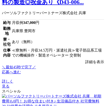
料の製造◎祝金あり《D43-006...
パーソルファクトリーパートナーズ株式会社 兵庫
給与
月収例
347,000
円
勤務
兵庫県 豊岡市
地
寮・
あり（無料）
社宅
仕事
≪寮無料・月収34.5万円・派遣社員≫電子部品系工場
内容
での機械操作・製造オペレーター 交替制
詳細を表示
＼最短45秒で完了／
応募へ進む
詳しく
見る
スペシャル