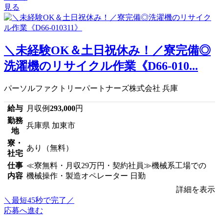
見る
＼未経験OK＆土日祝休み！／寮完備◎
洗濯機のリサイクル作業《D66-010...
パーソルファクトリーパートナーズ株式会社 兵庫
給与
月収例
293,000
円
勤務
兵庫県 加東市
地
寮・
あり（無料）
社宅
仕事
≪寮無料・月収29万円・契約社員≫機械系工場での
内容
機械操作・製造オペレーター 日勤
詳細を表示
＼最短45秒で完了／
応募へ進む