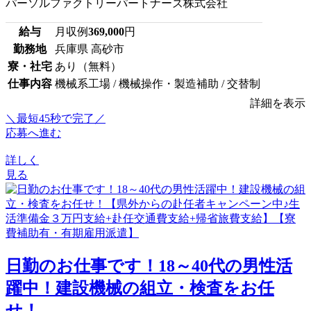
パーソルファクトリーパートナーズ株式会社
給与
月収例
369,000
円
勤務地
兵庫県 高砂市
寮・社宅
あり（無料）
仕事内容
機械系工場 / 機械操作・製造補助 / 交替制
詳細を表示
＼最短45秒で完了／
応募へ進む
詳しく
見る
日勤のお仕事です！18～40代の男性活
躍中！建設機械の組立・検査をお任
せ！...