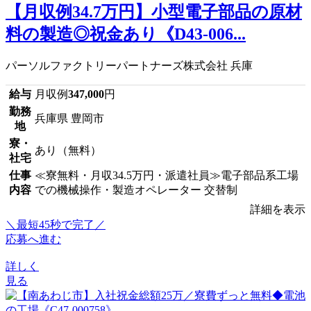
【月収例34.7万円】小型電子部品の原材
料の製造◎祝金あり《D43-006...
パーソルファクトリーパートナーズ株式会社 兵庫
給与
月収例
347,000
円
勤務
兵庫県 豊岡市
地
寮・
あり（無料）
社宅
仕事
≪寮無料・月収34.5万円・派遣社員≫電子部品系工場
内容
での機械操作・製造オペレーター 交替制
詳細を表示
＼最短45秒で完了／
応募へ進む
詳しく
見る