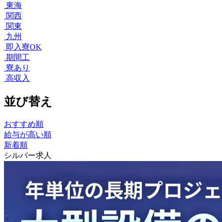
東海
関西
関東
九州
即入寮OK
期間工
寮あり
高収入
並び替え
おすすめ順
給与が高い順
新着順
シルバー求人