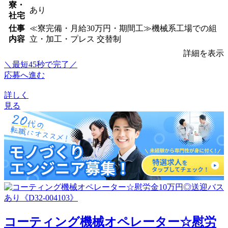
寮・
あり
社宅
仕事
≪寮完備・月給30万円・期間工≫機械系工場での組
内容
立・加工・プレス 交替制
詳細を表示
＼最短45秒で完了／
応募へ進む
詳しく
見る
コーティング機械オペレーター☆慰労