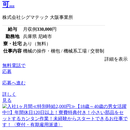
可...
株式会社シグマテック 大阪事業所
給与
月収例
330,000
円
勤務地
兵庫県 尼崎市
寮・社宅
あり（無料）
仕事内容
機械の操作・梱包 / 機械系工場 / 交替制
詳細を表示
無料電話で
応募
応募へ進む
詳しく
見る