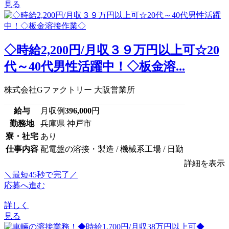
見る
◇時給2,200円/月収３９万円以上可☆20
代～40代男性活躍中！◇板金溶...
株式会社Gファクトリー 大阪営業所
給与
月収例
396,000
円
勤務地
兵庫県 神戸市
寮・社宅
あり
仕事内容
配電盤の溶接・製造 / 機械系工場 / 日勤
詳細を表示
＼最短45秒で完了／
応募へ進む
詳しく
見る