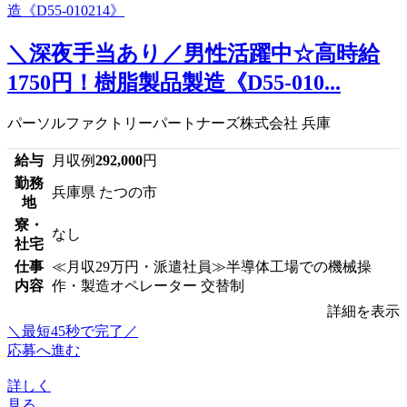
＼深夜手当あり／男性活躍中☆高時給
1750円！樹脂製品製造《D55-010...
パーソルファクトリーパートナーズ株式会社 兵庫
給与
月収例
292,000
円
勤務
兵庫県 たつの市
地
寮・
なし
社宅
仕事
≪月収29万円・派遣社員≫半導体工場での機械操
内容
作・製造オペレーター 交替制
詳細を表示
＼最短45秒で完了／
応募へ進む
詳しく
見る