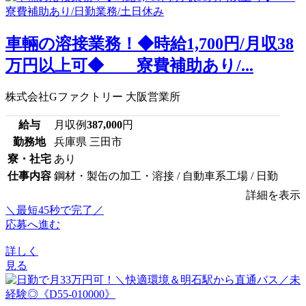
車輛の溶接業務！◆時給1,700円/月収38
万円以上可◆ 寮費補助あり/...
株式会社Gファクトリー 大阪営業所
給与
月収例
387,000
円
勤務地
兵庫県 三田市
寮・社宅
あり
仕事内容
鋼材・製缶の加工・溶接 / 自動車系工場 / 日勤
詳細を表示
＼最短45秒で完了／
応募へ進む
詳しく
見る