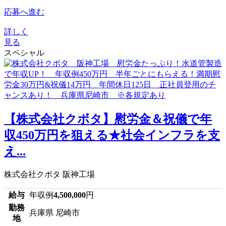
応募へ進む
詳しく
見る
スペシャル
【株式会社クボタ】慰労金＆祝儀で年
収450万円を狙える★社会インフラを支
え...
株式会社クボタ 阪神工場
給与
年収例
4,500,000
円
勤務
兵庫県 尼崎市
地