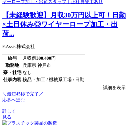
【未経験歓迎】月収30万円以上可！日勤
×土日休み◎ワイヤーロープ加工・出
荷...
F.Assist株式会社
給与
月収例
300,400
円
勤務地
兵庫県 神戸市
寮・社宅
なし
仕事内容
検品・加工 / 機械系工場 / 日勤
詳細を表示
＼最短45秒で完了／
応募へ進む
詳しく
見る