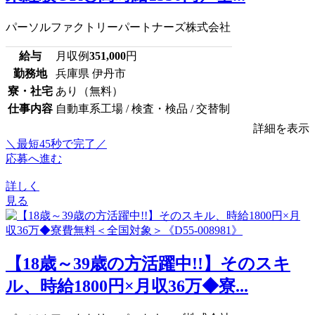
パーソルファクトリーパートナーズ株式会社
給与
月収例
351,000
円
勤務地
兵庫県 伊丹市
寮・社宅
あり（無料）
仕事内容
自動車系工場 / 検査・検品 / 交替制
詳細を表示
＼最短45秒で完了／
応募へ進む
詳しく
見る
【18歳～39歳の方活躍中!!】そのスキ
ル、時給1800円×月収36万◆寮...