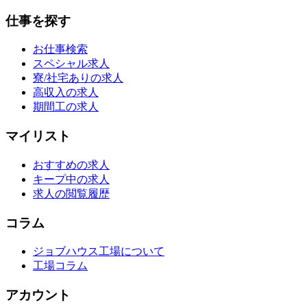
仕事を探す
お仕事検索
スペシャル求人
寮/社宅ありの求人
高収入の求人
期間工の求人
マイリスト
おすすめの求人
キープ中の求人
求人の閲覧履歴
コラム
ジョブハウス工場について
工場コラム
アカウント