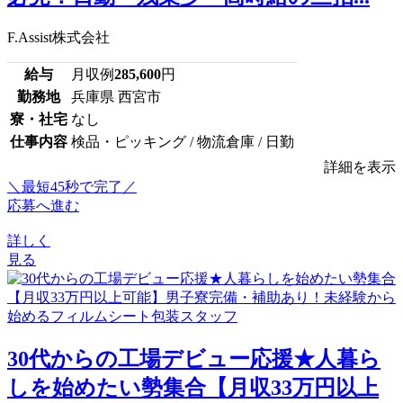
F.Assist株式会社
給与
月収例
285,600
円
勤務地
兵庫県 西宮市
寮・社宅
なし
仕事内容
検品・ピッキング / 物流倉庫 / 日勤
詳細を表示
＼最短45秒で完了／
応募へ進む
詳しく
見る
30代からの工場デビュー応援★人暮ら
しを始めたい勢集合【月収33万円以上