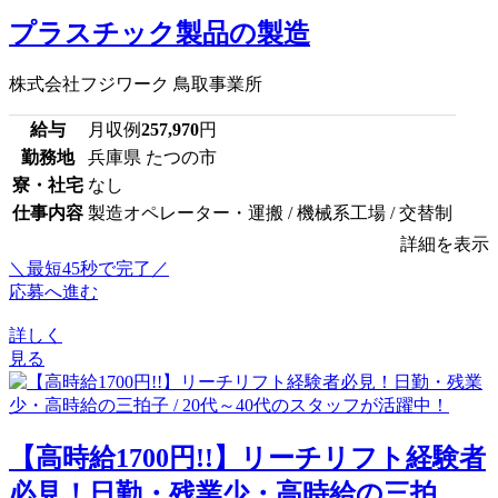
プラスチック製品の製造
株式会社フジワーク 鳥取事業所
給与
月収例
257,970
円
勤務地
兵庫県 たつの市
寮・社宅
なし
仕事内容
製造オペレーター・運搬 / 機械系工場 / 交替制
詳細を表示
＼最短45秒で完了／
応募へ進む
詳しく
見る
【高時給1700円!!】リーチリフト経験者
必見！日勤・残業少・高時給の三拍...