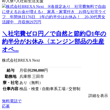
即入寮+入社前生活支援
＼社宅費ゼロ円／で自然と節約◎1年の
約半分がお休み〈エンジン部品の生産
オペ...
株式会社BREXA Next
給与
月収例
290,000
円
勤務地
兵庫県 三田市
寮・社宅
あり（無料）
仕事内容
検品・検査 / 自動車系工場 / 交替制
詳細を表示
無料電話で
応募