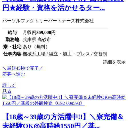
円★経験・資格を活かせるター...
パーソルファクトリーパートナーズ株式会社
給与
月収例
369,000
円
勤務地
兵庫県 高砂市
寮・社宅
あり（無料）
仕事内容
機械系工場 / 組立・加工・プレス / 交替制
詳細を表示
＼最短45秒で完了／
応募へ進む
詳しく
見る
【18歳～39歳の方活躍中!!】＼寮完備＆
未経験OK◎高時給1550円／基...