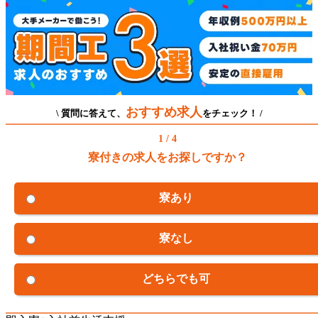
おすすめ求人
\ 質問に答えて、
をチェック！ /
1 / 4
寮付きの求人をお探しですか？
寮あり
寮なし
どちらでも可