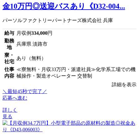
金10万円◎送迎バスあり《D32-004...
パーソルファクトリーパートナーズ株式会社 兵庫
給与
月収例
334,000
円
勤務
兵庫県 淡路市
地
寮・
あり（無料）
社宅
仕事
≪寮無料・月収33万円・派遣社員≫化学系工場での機
内容
械操作・製造オペレーター 交替制
詳細を表示
＼最短45秒で完了／
応募へ進む
詳しく
見る