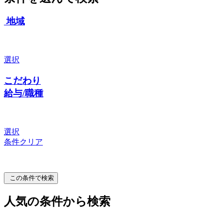
地域
選択
こだわり
給与/職種
選択
条件クリア
この条件で検索
人気の条件から検索