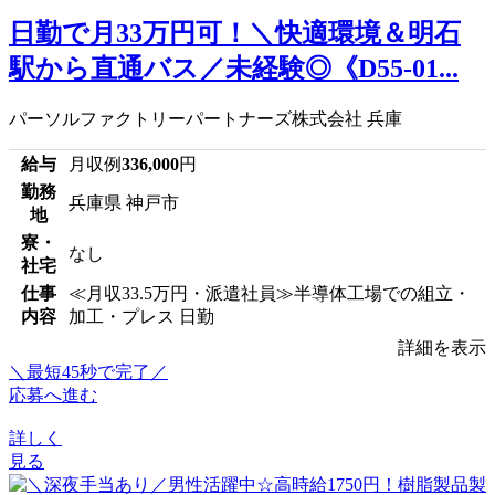
日勤で月33万円可！＼快適環境＆明石
駅から直通バス／未経験◎《D55-01...
パーソルファクトリーパートナーズ株式会社 兵庫
給与
月収例
336,000
円
勤務
兵庫県 神戸市
地
寮・
なし
社宅
仕事
≪月収33.5万円・派遣社員≫半導体工場での組立・
内容
加工・プレス 日勤
詳細を表示
＼最短45秒で完了／
応募へ進む
詳しく
見る