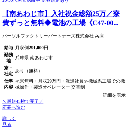
【南あわじ市】入社祝金総額25万／寮
費ずっと無料◆電池の工場《C47-00...
パーソルファクトリーパートナーズ株式会社 兵庫
給与
月収例
291,000
円
勤務
兵庫県 南あわじ市
地
寮・
あり（無料）
社宅
仕事
≪寮無料・月収29万円・派遣社員≫機械系工場での機
内容
械操作・製造オペレーター 交替制
詳細を表示
＼最短45秒で完了／
応募へ進む
詳しく
見る