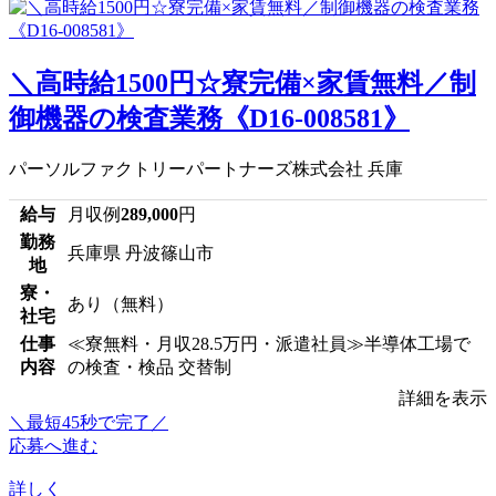
＼高時給1500円☆寮完備×家賃無料／制
御機器の検査業務《D16-008581》
パーソルファクトリーパートナーズ株式会社 兵庫
給与
月収例
289,000
円
勤務
兵庫県 丹波篠山市
地
寮・
あり（無料）
社宅
仕事
≪寮無料・月収28.5万円・派遣社員≫半導体工場で
内容
の検査・検品 交替制
詳細を表示
＼最短45秒で完了／
応募へ進む
詳しく