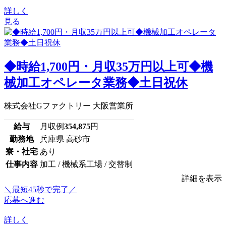
詳しく
見る
◆時給1,700円・月収35万円以上可◆機
械加工オペレータ業務◆土日祝休
株式会社Gファクトリー 大阪営業所
給与
月収例
354,875
円
勤務地
兵庫県 高砂市
寮・社宅
あり
仕事内容
加工 / 機械系工場 / 交替制
詳細を表示
＼最短45秒で完了／
応募へ進む
詳しく