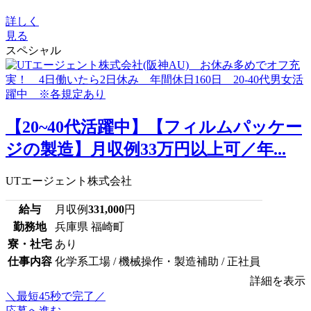
詳しく
見る
スペシャル
【20~40代活躍中】【フィルムパッケー
ジの製造】月収例33万円以上可／年...
UTエージェント株式会社
給与
月収例
331,000
円
勤務地
兵庫県 福崎町
寮・社宅
あり
仕事内容
化学系工場 / 機械操作・製造補助 / 正社員
詳細を表示
＼最短45秒で完了／
応募へ進む