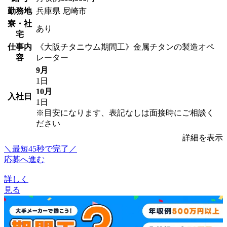
勤務地
兵庫県 尼崎市
寮・社
あり
宅
仕事内
《大阪チタニウム期間工》金属チタンの製造オペ
容
レーター
9月
1日
10月
入社日
1日
※目安になります、表記なしは面接時にご相談く
ださい
詳細を表示
＼最短45秒で完了／
応募へ進む
詳しく
見る