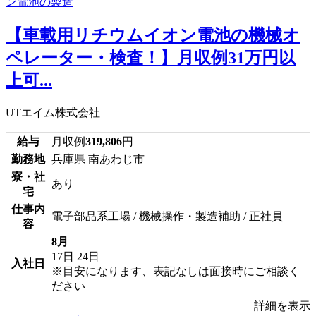
【車載用リチウムイオン電池の機械オ
ペレーター・検査！】月収例31万円以
上可...
UTエイム株式会社
給与
月収例
319,806
円
勤務地
兵庫県 南あわじ市
寮・社
あり
宅
仕事内
電子部品系工場 / 機械操作・製造補助 / 正社員
容
8月
17日
24日
入社日
※目安になります、表記なしは面接時にご相談く
ださい
詳細を表示