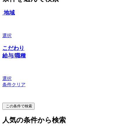
地域
選択
こだわり
給与/職種
選択
条件クリア
この条件で検索
人気の条件から検索