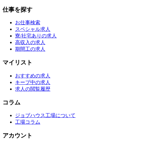
仕事を探す
お仕事検索
スペシャル求人
寮/社宅ありの求人
高収入の求人
期間工の求人
マイリスト
おすすめの求人
キープ中の求人
求人の閲覧履歴
コラム
ジョブハウス工場について
工場コラム
アカウント