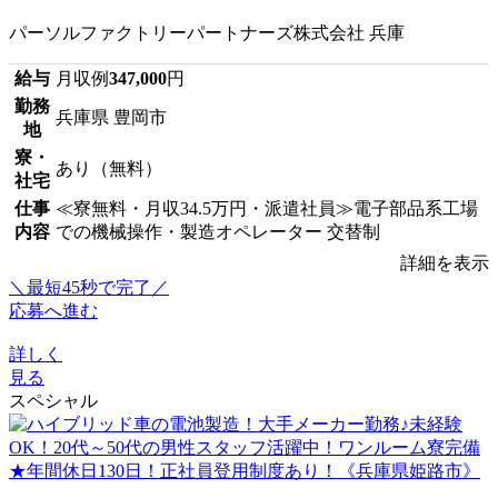
パーソルファクトリーパートナーズ株式会社 兵庫
給与
月収例
347,000
円
勤務
兵庫県 豊岡市
地
寮・
あり（無料）
社宅
仕事
≪寮無料・月収34.5万円・派遣社員≫電子部品系工場
内容
での機械操作・製造オペレーター 交替制
詳細を表示
＼最短45秒で完了／
応募へ進む
詳しく
見る
スペシャル