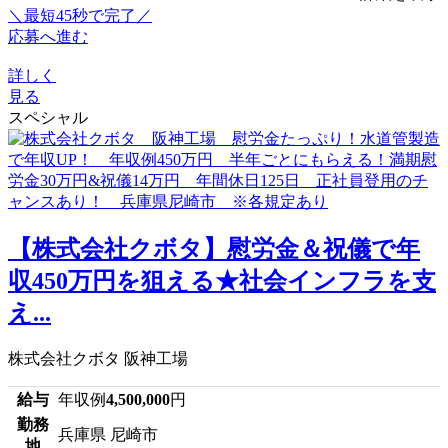
＼最短45秒で完了／
応募へ進む
詳しく
見る
スペシャル
【株式会社クボタ】慰労金＆祝儀で年
収450万円を狙える★社会インフラを支
え...
株式会社クボタ 阪神工場
給与
年収例
4,500,000
円
勤務
兵庫県 尼崎市
地