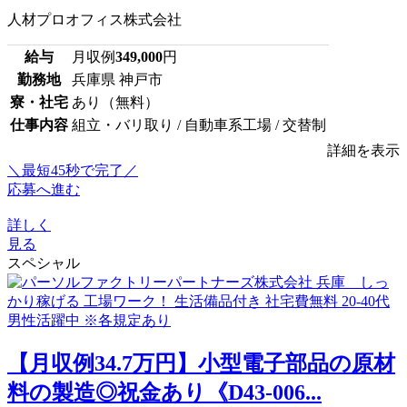
人材プロオフィス株式会社
給与
月収例
349,000
円
勤務地
兵庫県 神戸市
寮・社宅
あり（無料）
仕事内容
組立・バリ取り / 自動車系工場 / 交替制
詳細を表示
＼最短45秒で完了／
応募へ進む
詳しく
見る
スペシャル
【月収例34.7万円】小型電子部品の原材
料の製造◎祝金あり《D43-006...