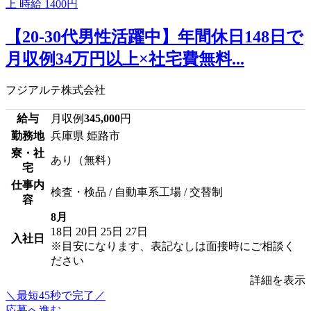
【20-30代男性活躍中】年間休日148日で
月収例34万円以上×社宅費無料...
フジアルテ株式会社
給与
月収例
345,000
円
勤務地
兵庫県 姫路市
寮・社
あり（無料）
宅
仕事内
検査・検品 / 自動車系工場 / 交替制
容
8月
18日
20日
25日
27日
入社日
※目安になります、表記なしは面接時にご相談く
ださい
詳細を表示
＼最短45秒で完了／
応募へ進む