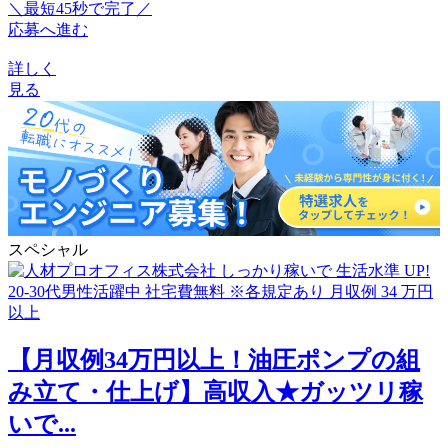
＼最短45秒で完了／
応募へ進む
詳しく
見る
スペシャル
【月収例34万円以上！油圧ポンプの組
み立て・仕上げ】高収入★ガッツリ稼
いで...