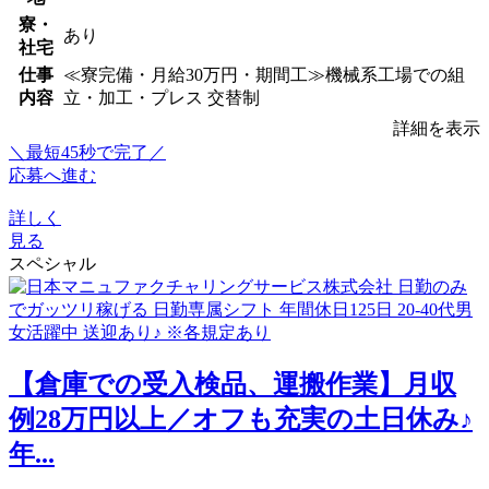
寮・
あり
社宅
仕事
≪寮完備・月給30万円・期間工≫機械系工場での組
内容
立・加工・プレス 交替制
詳細を表示
＼最短45秒で完了／
応募へ進む
詳しく
見る
スペシャル
【倉庫での受入検品、運搬作業】月収
例28万円以上／オフも充実の土日休み♪
年...