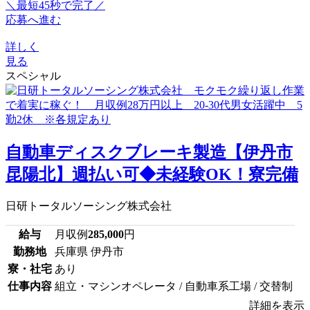
＼最短45秒で完了／
応募へ進む
詳しく
見る
スペシャル
自動車ディスクブレーキ製造【伊丹市
昆陽北】週払い可◆未経験OK！寮完備
日研トータルソーシング株式会社
給与
月収例
285,000
円
勤務地
兵庫県 伊丹市
寮・社宅
あり
仕事内容
組立・マシンオペレータ / 自動車系工場 / 交替制
詳細を表示