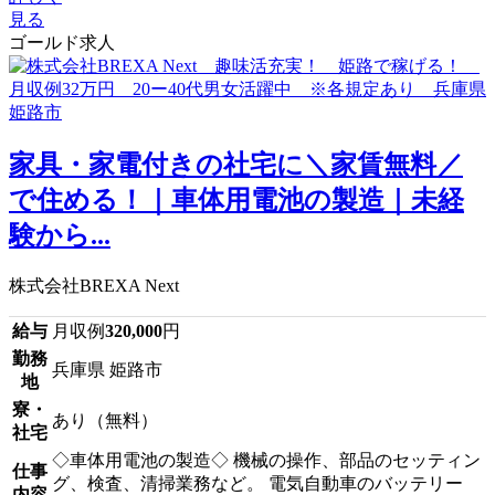
見る
ゴールド求人
家具・家電付きの社宅に＼家賃無料／
で住める！｜車体用電池の製造｜未経
験から...
株式会社BREXA Next
給与
月収例
320,000
円
勤務
兵庫県 姫路市
地
寮・
あり（無料）
社宅
◇車体用電池の製造◇ 機械の操作、部品のセッティン
仕事
グ、検査、清掃業務など。 電気自動車のバッテリー
内容