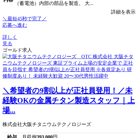
（蓄電池）内部の部品を製造。 大...
詳細を表示
＼最短45秒で完了／
応募へ進む
詳しく
見る
ゴールド求人
＼希望者の9割以上が正社員登用！／未
経験OKの金属チタン製造スタッフ｜上
場...
株式会社大阪チタニウムテクノロジーズ
給与
月収例
393,000
円