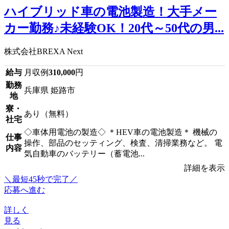
ハイブリッド車の電池製造！大手メー
カー勤務♪未経験OK！20代～50代の男...
株式会社BREXA Next
給与
月収例
310,000
円
勤務
兵庫県 姫路市
地
寮・
あり（無料）
社宅
◇車体用電池の製造◇ ＊HEV車の電池製造＊ 機械の
仕事
操作、部品のセッティング、検査、清掃業務など。 電
内容
気自動車のバッテリー（蓄電池...
詳細を表示
＼最短45秒で完了／
応募へ進む
詳しく
見る