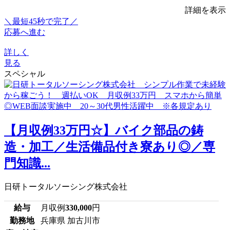
詳細を表示
＼最短45秒で完了／
応募へ進む
詳しく
見る
スペシャル
【月収例33万円☆】バイク部品の鋳
造・加工／生活備品付き寮あり◎／専
門知識...
日研トータルソーシング株式会社
給与
月収例
330,000
円
勤務地
兵庫県 加古川市