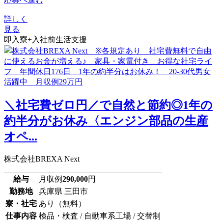
詳しく
見る
即入寮+入社前生活支援
＼社宅費ゼロ円／で自然と節約◎1年の
約半分がお休み〈エンジン部品の生産
オペ...
株式会社BREXA Next
給与
月収例
290,000
円
勤務地
兵庫県 三田市
寮・社宅
あり（無料）
仕事内容
検品・検査 / 自動車系工場 / 交替制