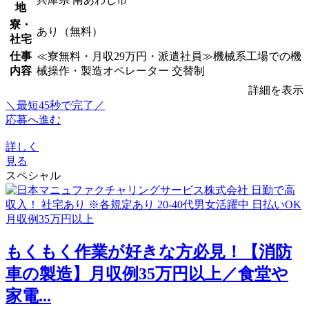
地
寮・
あり（無料）
社宅
仕事
≪寮無料・月収29万円・派遣社員≫機械系工場での機
内容
械操作・製造オペレーター 交替制
詳細を表示
＼最短45秒で完了／
応募へ進む
詳しく
見る
スペシャル
もくもく作業が好きな方必見！【消防
車の製造】月収例35万円以上／食堂や
家電...