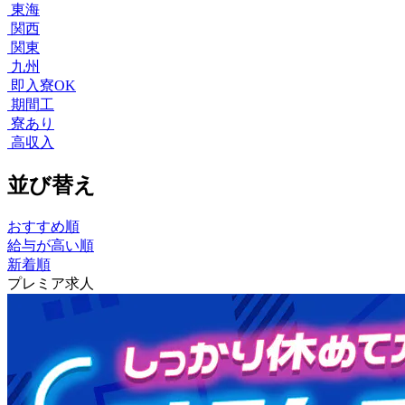
東海
関西
関東
九州
即入寮OK
期間工
寮あり
高収入
並び替え
おすすめ順
給与が高い順
新着順
プレミア求人