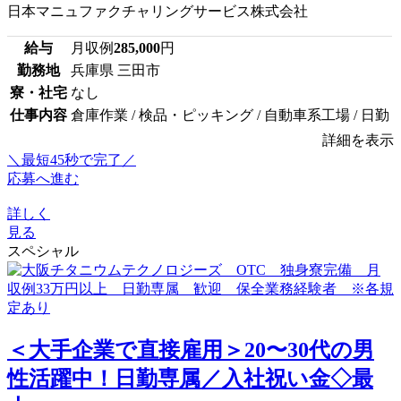
日本マニュファクチャリングサービス株式会社
給与
月収例
285,000
円
勤務地
兵庫県 三田市
寮・社宅
なし
仕事内容
倉庫作業 / 検品・ピッキング / 自動車系工場 / 日勤
詳細を表示
＼最短45秒で完了／
応募へ進む
詳しく
見る
スペシャル
＜大手企業で直接雇用＞20〜30代の男
性活躍中！日勤専属／入社祝い金◇最