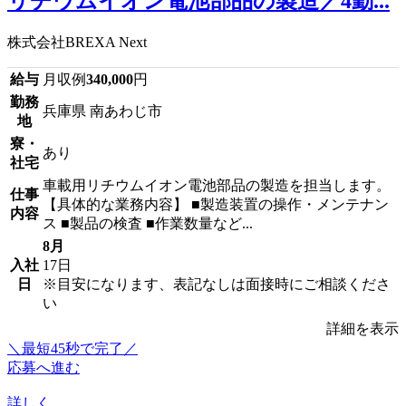
リチウムイオン電池部品の製造／4勤...
株式会社BREXA Next
給与
月収例
340,000
円
勤務
兵庫県 南あわじ市
地
寮・
あり
社宅
車載用リチウムイオン電池部品の製造を担当します。
仕事
【具体的な業務内容】 ■製造装置の操作・メンテナン
内容
ス ■製品の検査 ■作業数量など...
8月
入社
17日
日
※目安になります、表記なしは面接時にご相談くださ
い
詳細を表示
＼最短45秒で完了／
応募へ進む
詳しく