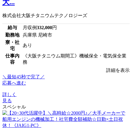
大...
株式会社大阪チタニウムテクノロジーズ
給与
月収例
332,000
円
勤務地
兵庫県 尼崎市
寮・社
あり
宅
仕事内
《大阪チタニウム期間工》機械保全・電気保全業
容
務
詳細を表示
＼最短45秒で完了／
応募へ進む
詳しく
見る
スペシャル