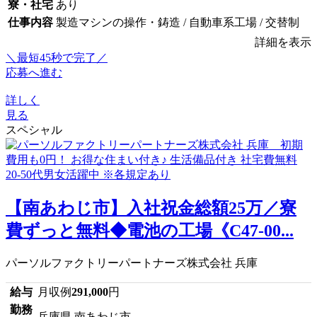
寮・社宅
あり
仕事内容
製造マシンの操作・鋳造 / 自動車系工場 / 交替制
詳細を表示
＼最短45秒で完了／
応募へ進む
詳しく
見る
スペシャル
【南あわじ市】入社祝金総額25万／寮
費ずっと無料◆電池の工場《C47-00...
パーソルファクトリーパートナーズ株式会社 兵庫
給与
月収例
291,000
円
勤務
兵庫県 南あわじ市