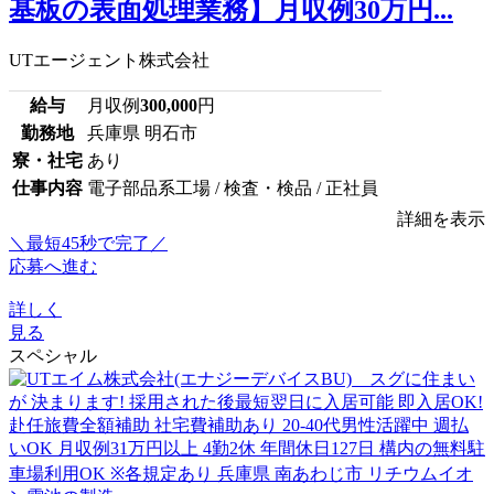
基板の表面処理業務】月収例30万円...
UTエージェント株式会社
給与
月収例
300,000
円
勤務地
兵庫県 明石市
寮・社宅
あり
仕事内容
電子部品系工場 / 検査・検品 / 正社員
詳細を表示
＼最短45秒で完了／
応募へ進む
詳しく
見る
スペシャル