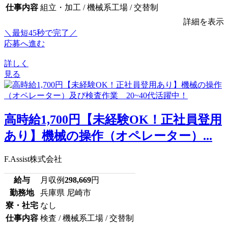
仕事内容
組立・加工 / 機械系工場 / 交替制
詳細を表示
＼最短45秒で完了／
応募へ進む
詳しく
見る
高時給1,700円【未経験OK！正社員登用
あり】機械の操作（オペレーター）...
F.Assist株式会社
給与
月収例
298,669
円
勤務地
兵庫県 尼崎市
寮・社宅
なし
仕事内容
検査 / 機械系工場 / 交替制