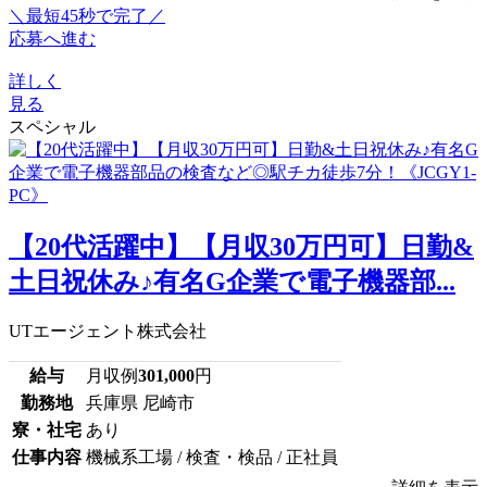
＼最短45秒で完了／
応募へ進む
詳しく
見る
スペシャル
【20代活躍中】【月収30万円可】日勤&
土日祝休み♪有名G企業で電子機器部...
UTエージェント株式会社
給与
月収例
301,000
円
勤務地
兵庫県 尼崎市
寮・社宅
あり
仕事内容
機械系工場 / 検査・検品 / 正社員