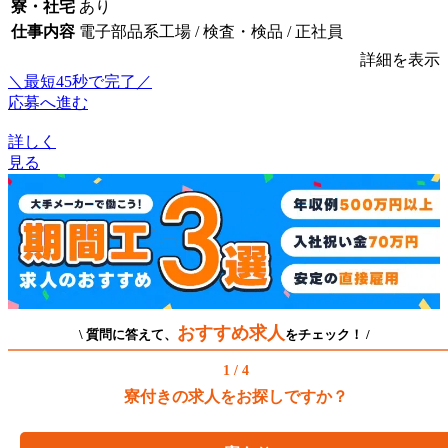
寮・社宅
あり
仕事内容
電子部品系工場 / 検査・検品 / 正社員
詳細を表示
＼最短45秒で完了／
応募へ進む
詳しく
見る
おすすめ求人
\ 質問に答えて、
をチェック！ /
1 / 4
寮付きの求人をお探しですか？