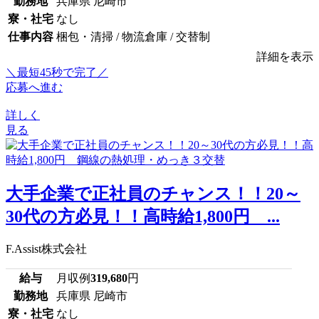
勤務地
兵庫県 尼崎市
寮・社宅
なし
仕事内容
梱包・清掃 / 物流倉庫 / 交替制
詳細を表示
＼最短45秒で完了／
応募へ進む
詳しく
見る
大手企業で正社員のチャンス！！20～
30代の方必見！！高時給1,800円 ...
F.Assist株式会社
給与
月収例
319,680
円
勤務地
兵庫県 尼崎市
寮・社宅
なし