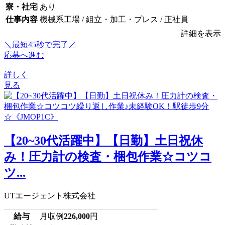
寮・社宅
あり
仕事内容
機械系工場 / 組立・加工・プレス / 正社員
詳細を表示
＼最短45秒で完了／
応募へ進む
詳しく
見る
【20~30代活躍中】【日勤】土日祝休
み！圧力計の検査・梱包作業☆コツコ
ツ...
UTエージェント株式会社
給与
月収例
226,000
円