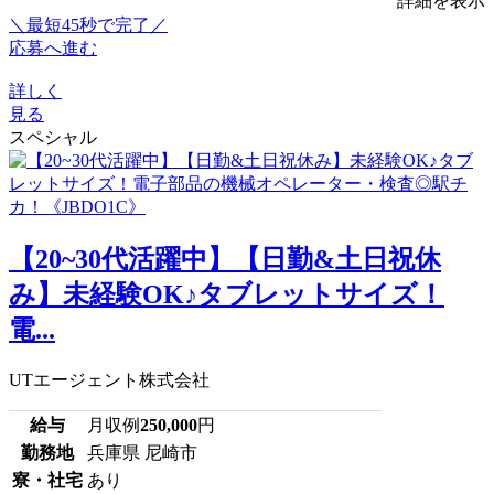
詳細を表示
＼最短45秒で完了／
応募へ進む
詳しく
見る
スペシャル
【20~30代活躍中】【日勤&土日祝休
み】未経験OK♪タブレットサイズ！
電...
UTエージェント株式会社
給与
月収例
250,000
円
勤務地
兵庫県 尼崎市
寮・社宅
あり