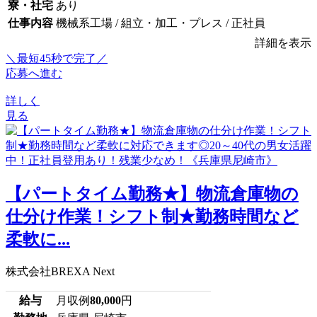
寮・社宅
あり
仕事内容
機械系工場 / 組立・加工・プレス / 正社員
詳細を表示
＼最短45秒で完了／
応募へ進む
詳しく
見る
【パートタイム勤務★】物流倉庫物の
仕分け作業！シフト制★勤務時間など
柔軟に...
株式会社BREXA Next
給与
月収例
80,000
円