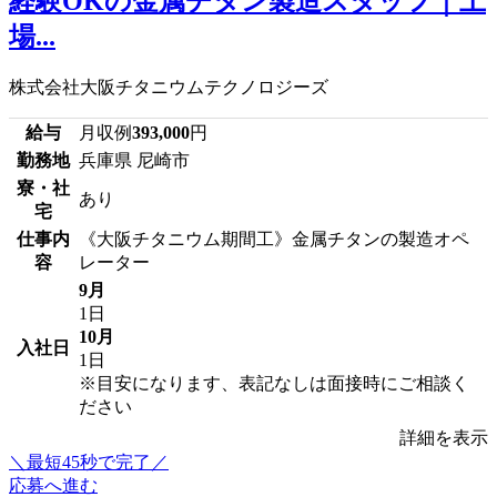
経験OKの金属チタン製造スタッフ｜上
場...
株式会社大阪チタニウムテクノロジーズ
給与
月収例
393,000
円
勤務地
兵庫県 尼崎市
寮・社
あり
宅
仕事内
《大阪チタニウム期間工》金属チタンの製造オペ
容
レーター
9月
1日
10月
入社日
1日
※目安になります、表記なしは面接時にご相談く
ださい
詳細を表示
＼最短45秒で完了／
応募へ進む