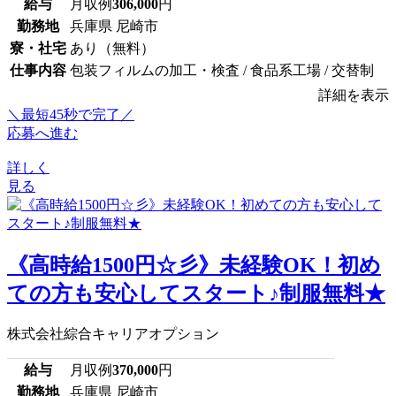
給与
月収例
306,000
円
勤務地
兵庫県 尼崎市
寮・社宅
あり（無料）
仕事内容
包装フィルムの加工・検査 / 食品系工場 / 交替制
詳細を表示
＼最短45秒で完了／
応募へ進む
詳しく
見る
《高時給1500円☆彡》未経験OK！初め
ての方も安心してスタート♪制服無料★
株式会社綜合キャリアオプション
給与
月収例
370,000
円
勤務地
兵庫県 尼崎市