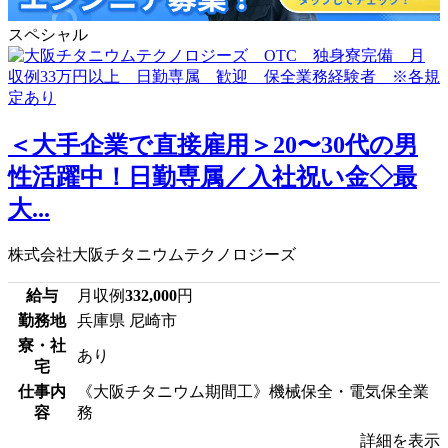
スペシャル
＜大手企業で直接雇用＞20〜30代の男
性活躍中！日勤専属／入社祝い金◇最
大...
株式会社大阪チタニウムテクノロジーズ
給与
月収例
332,000
円
勤務地
兵庫県 尼崎市
寮・社
あり
宅
仕事内
《大阪チタニウム期間工》機械保全・電気保全業
容
務
詳細を表示