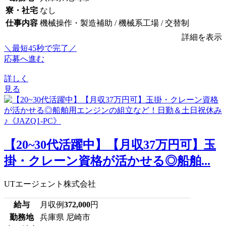
寮・社宅
なし
仕事内容
機械操作・製造補助 / 機械系工場 / 交替制
詳細を表示
＼最短45秒で完了／
応募へ進む
詳しく
見る
【20~30代活躍中】【月収37万円可】玉
掛・クレーン資格が活かせる◎船舶...
UTエージェント株式会社
給与
月収例
372,000
円
勤務地
兵庫県 尼崎市