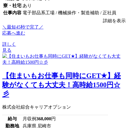
寮・社宅
あり
仕事内容
電子部品系工場 / 機械操作・製造補助 / 正社員
詳細を表示
＼最短45秒で完了／
応募へ進む
詳しく
見る
【住まいもお仕事も同時にGET★】経
験がなくても大丈夫！高時給1500円☆
彡
株式会社綜合キャリアオプション
給与
月収例
368,000
円
勤務地
兵庫県 尼崎市