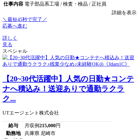
仕事内容
電子部品系工場 / 検査・検品 / 正社員
詳細を表示
＼最短45秒で完了／
応募へ進む
詳しく
見る
スペシャル
【20~30代活躍中】人気の日勤★コンテ
ナへ積込み！送迎ありで通勤ラクラ
ク...
UTエージェント株式会社
給与
月収例
215,000
円
勤務地
兵庫県 尼崎市