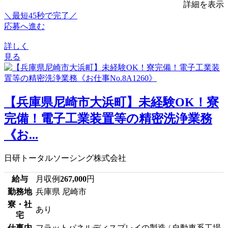
詳細を表示
＼最短45秒で完了／
応募へ進む
詳しく
見る
【兵庫県尼崎市大浜町】未経験OK！寮
完備！電子工業装置等の精密洗浄業務
《お...
日研トータルソーシング株式会社
給与
月収例
267,000
円
勤務地
兵庫県 尼崎市
寮・社
あり
宅
仕事内
フラットパネルディスプレイの製造 / 自動車系工場