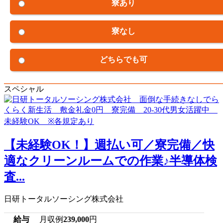
寮あり
寮なし
どちらでも可
スペシャル
【未経験OK！】週払い可／寮完備／快
適なクリーンルームでの作業♪半導体検
査...
日研トータルソーシング株式会社
給与
月収例
239,000
円