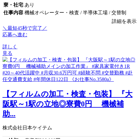
寮・社宅
あり
仕事内容
機械オペレーター・検査 / 半導体工場 / 交替制
詳細を表示
＼最短45秒で完了／
応募へ進む
詳しく
見る
【フィルムの加工・検査・包装】 『大
阪駅～1駅の立地◎寮費0円 機械補
助...
株式会社日本ケイテム