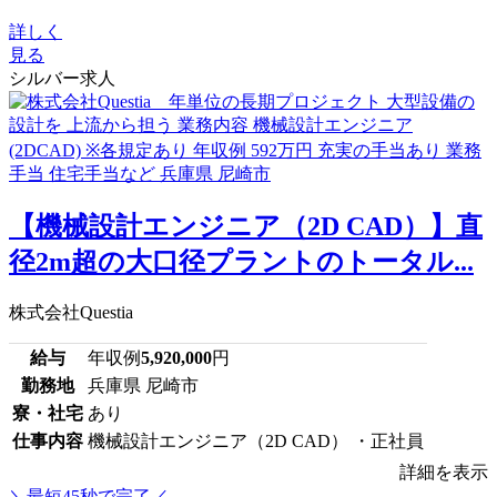
詳しく
見る
シルバー求人
【機械設計エンジニア（2D CAD）】直
径2m超の大口径プラントのトータル...
株式会社Questia
給与
年収例
5,920,000
円
勤務地
兵庫県 尼崎市
寮・社宅
あり
仕事内容
機械設計エンジニア（2D CAD） ・正社員
詳細を表示
＼最短45秒で完了／