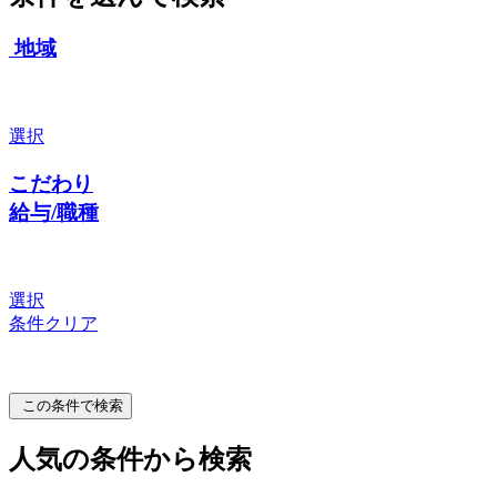
地域
選択
こだわり
給与/職種
選択
条件クリア
この条件で検索
人気の条件から検索