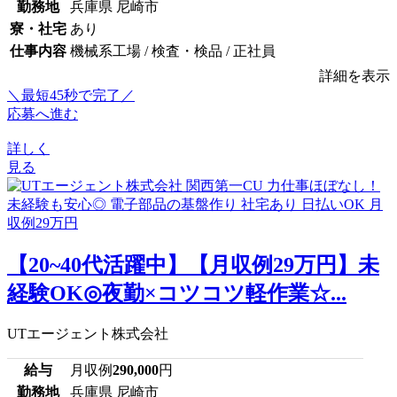
勤務地
兵庫県 尼崎市
寮・社宅
あり
仕事内容
機械系工場 / 検査・検品 / 正社員
詳細を表示
＼最短45秒で完了／
応募へ進む
詳しく
見る
【20~40代活躍中】【月収例29万円】未
経験OK◎夜勤×コツコツ軽作業☆...
UTエージェント株式会社
給与
月収例
290,000
円
勤務地
兵庫県 尼崎市