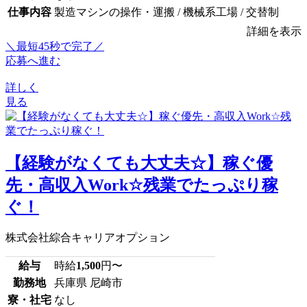
仕事内容
製造マシンの操作・運搬 / 機械系工場 / 交替制
詳細を表示
＼最短45秒で完了／
応募へ進む
詳しく
見る
【経験がなくても大丈夫☆】稼ぐ優
先・高収入Work☆残業でたっぷり稼
ぐ！
株式会社綜合キャリアオプション
給与
時給
1,500
円〜
勤務地
兵庫県 尼崎市
寮・社宅
なし