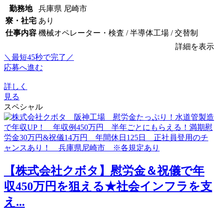
勤務地
兵庫県 尼崎市
寮・社宅
あり
仕事内容
機械オペレーター・検査 / 半導体工場 / 交替制
詳細を表示
＼最短45秒で完了／
応募へ進む
詳しく
見る
スペシャル
【株式会社クボタ】慰労金＆祝儀で年
収450万円を狙える★社会インフラを支
え...