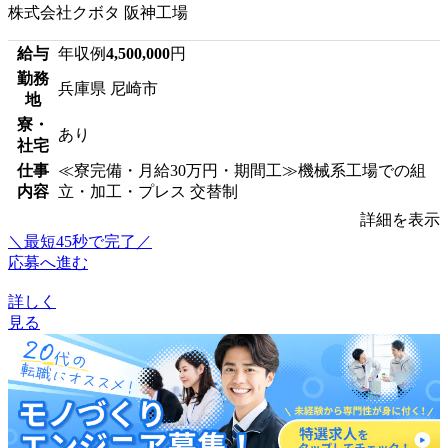
株式会社クボタ 阪神工場
給与
年収例
4,500,000
円
勤務
兵庫県 尼崎市
地
寮・
あり
社宅
仕事
≪寮完備・月給30万円・期間工≫機械系工場での組
内容
立・加工・プレス 交替制
詳細を表示
＼最短45秒で完了／
応募へ進む
詳しく
見る