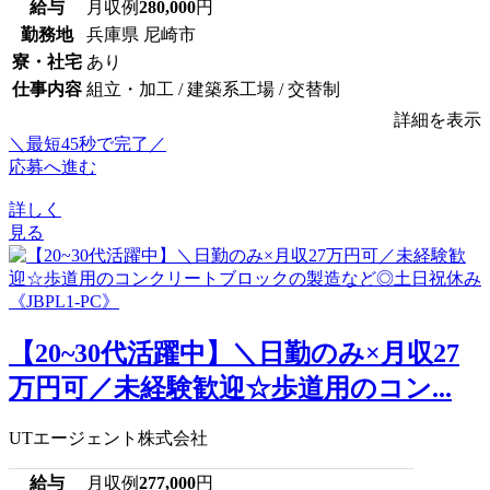
給与
月収例
280,000
円
勤務地
兵庫県 尼崎市
寮・社宅
あり
仕事内容
組立・加工 / 建築系工場 / 交替制
詳細を表示
＼最短45秒で完了／
応募へ進む
詳しく
見る
【20~30代活躍中】＼日勤のみ×月収27
万円可／未経験歓迎☆歩道用のコン...
UTエージェント株式会社
給与
月収例
277,000
円