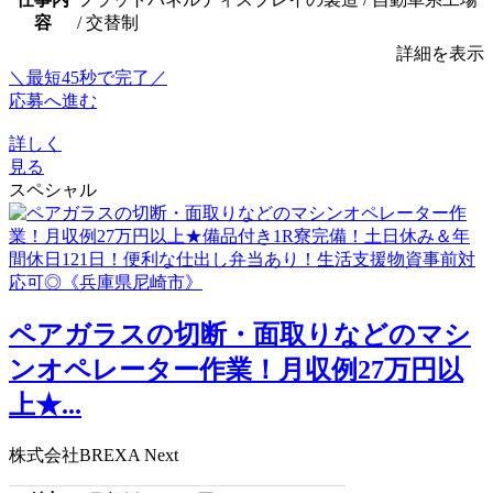
容
/ 交替制
詳細を表示
＼最短45秒で完了／
応募へ進む
詳しく
見る
スペシャル
ペアガラスの切断・面取りなどのマシ
ンオペレーター作業！月収例27万円以
上★...
株式会社BREXA Next