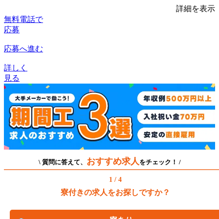
詳細を表示
無料電話で
応募
応募へ進む
詳しく
見る
おすすめ求人
\ 質問に答えて、
をチェック！ /
1 / 4
寮付きの求人をお探しですか？