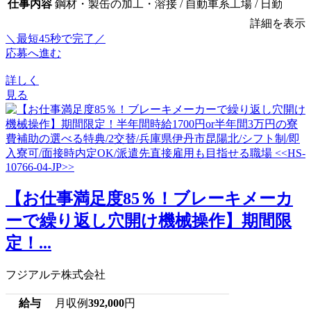
仕事内容
鋼材・製缶の加工・溶接 / 自動車系工場 / 日勤
詳細を表示
＼最短45秒で完了／
応募へ進む
詳しく
見る
【お仕事満足度85％！ブレーキメーカ
ーで繰り返し穴開け機械操作】期間限
定！...
フジアルテ株式会社
給与
月収例
392,000
円