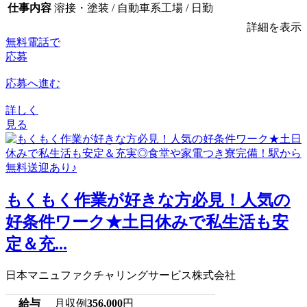
仕事内容
溶接・塗装 / 自動車系工場 / 日勤
詳細を表示
無料電話で
応募
応募へ進む
詳しく
見る
もくもく作業が好きな方必見！人気の
好条件ワーク★土日休みで私生活も安
定＆充...
日本マニュファクチャリングサービス株式会社
給与
月収例
356,000
円