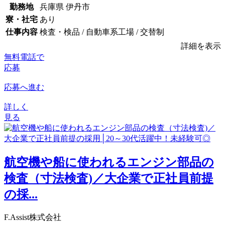
勤務地
兵庫県 伊丹市
寮・社宅
あり
仕事内容
検査・検品 / 自動車系工場 / 交替制
詳細を表示
無料電話で
応募
応募へ進む
詳しく
見る
航空機や船に使われるエンジン部品の
検査（寸法検査)／大企業で正社員前提
の採...
F.Assist株式会社