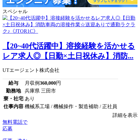
スペシャル
【20~40代活躍中】溶接経験を活かせる
レア求人◎【日勤×土日祝休み】消防...
UTエージェント株式会社
給与
月収例
360,000
円
勤務地
兵庫県 三田市
寮・社宅
あり
仕事内容
機械系工場 / 機械操作・製造補助 / 正社員
詳細を表示
無料電話で
応募