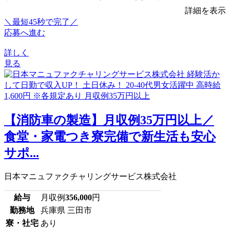
詳細を表示
＼最短45秒で完了／
応募へ進む
詳しく
見る
【消防車の製造】月収例35万円以上／
食堂・家電つき寮完備で新生活も安心
サポ...
日本マニュファクチャリングサービス株式会社
給与
月収例
356,000
円
勤務地
兵庫県 三田市
寮・社宅
あり