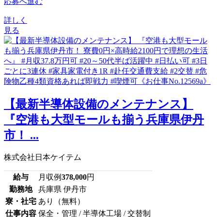
応募へ進む
詳しく
見る
【最新半導体設備のメンテナンス】
『空港も大型モールも揃う兵庫県伊丹
市！ ...
株式会社日本ケイテム
給与
月収例
378,000
円
勤務地
兵庫県 伊丹市
寮・社宅
あり（無料）
仕事内容
保全・管理 / 半導体工場 / 交替制