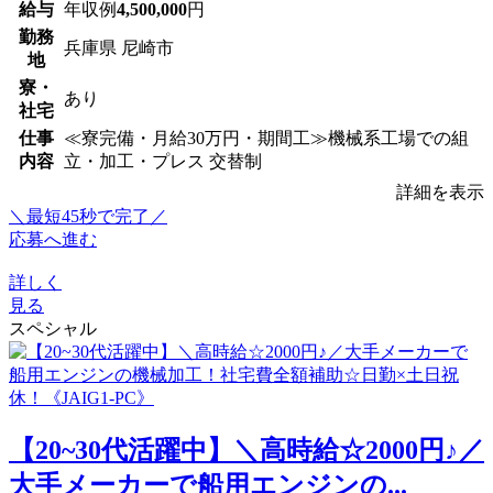
給与
年収例
4,500,000
円
勤務
兵庫県 尼崎市
地
寮・
あり
社宅
仕事
≪寮完備・月給30万円・期間工≫機械系工場での組
内容
立・加工・プレス 交替制
詳細を表示
＼最短45秒で完了／
応募へ進む
詳しく
見る
スペシャル
【20~30代活躍中】＼高時給☆2000円♪／
大手メーカーで船用エンジンの...