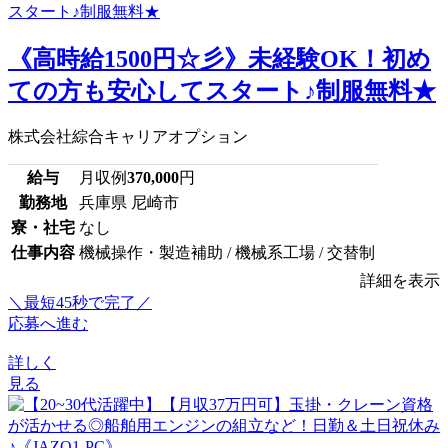
《高時給1500円☆彡》未経験OK！初め
ての方も安心してスタート♪制服無料★
株式会社綜合キャリアオプション
給与
月収例
370,000
円
勤務地
兵庫県 尼崎市
寮・社宅
なし
仕事内容
機械操作・製造補助 / 機械系工場 / 交替制
詳細を表示
＼最短45秒で完了／
応募へ進む
詳しく
見る