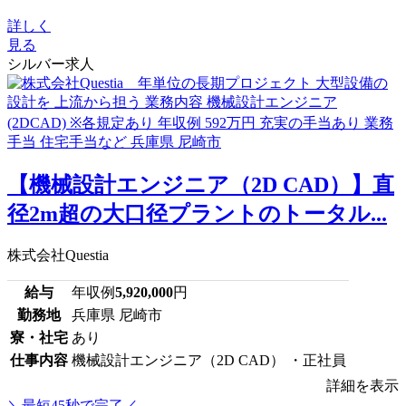
詳しく
見る
シルバー求人
【機械設計エンジニア（2D CAD）】直
径2m超の大口径プラントのトータル...
株式会社Questia
給与
年収例
5,920,000
円
勤務地
兵庫県 尼崎市
寮・社宅
あり
仕事内容
機械設計エンジニア（2D CAD） ・正社員
詳細を表示
＼最短45秒で完了／