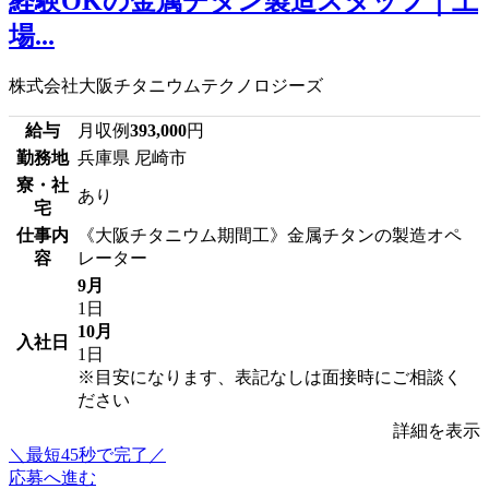
経験OKの金属チタン製造スタッフ｜上
場...
株式会社大阪チタニウムテクノロジーズ
給与
月収例
393,000
円
勤務地
兵庫県 尼崎市
寮・社
あり
宅
仕事内
《大阪チタニウム期間工》金属チタンの製造オペ
容
レーター
9月
1日
10月
入社日
1日
※目安になります、表記なしは面接時にご相談く
ださい
詳細を表示
＼最短45秒で完了／
応募へ進む