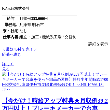
F.Assist株式会社
給与
月収例
353,000
円
勤務地
兵庫県 明石市
寮・社宅
なし
仕事内容
組立・加工 / 機械系工場 / 交替制
詳細を表示
＼最短45秒で完了／
応募へ進む
詳しく
見る
【今だけ！時給アップ特典★月収例39.2
万円以上！ブレーキメーカーで台車