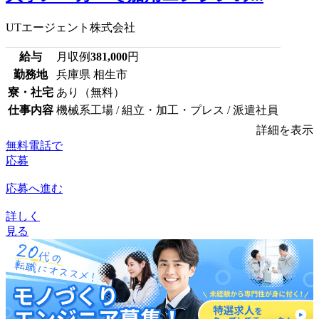
UTエージェント株式会社
給与
月収例
381,000
円
勤務地
兵庫県 相生市
寮・社宅
あり（無料）
仕事内容
機械系工場 / 組立・加工・プレス / 派遣社員
詳細を表示
無料電話で
応募
応募へ進む
詳しく
見る