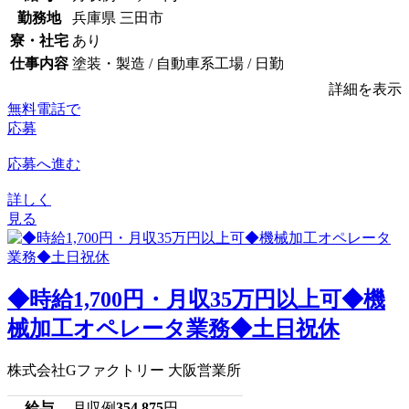
勤務地
兵庫県 三田市
寮・社宅
あり
仕事内容
塗装・製造 / 自動車系工場 / 日勤
詳細を表示
無料電話で
応募
応募へ進む
詳しく
見る
◆時給1,700円・月収35万円以上可◆機
械加工オペレータ業務◆土日祝休
株式会社Gファクトリー 大阪営業所
給与
月収例
354,875
円