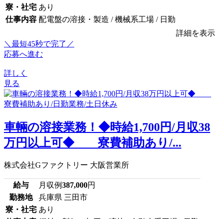
寮・社宅
あり
仕事内容
配電盤の溶接・製造 / 機械系工場 / 日勤
詳細を表示
＼最短45秒で完了／
応募へ進む
詳しく
見る
車輛の溶接業務！◆時給1,700円/月収38
万円以上可◆ 寮費補助あり/...
株式会社Gファクトリー 大阪営業所
給与
月収例
387,000
円
勤務地
兵庫県 三田市
寮・社宅
あり