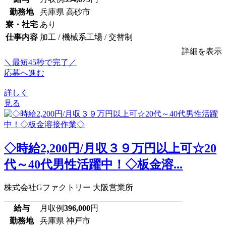
勤務地
兵庫県 高砂市
寮・社宅
あり
仕事内容
加工 / 機械系工場 / 交替制
詳細を表示
＼最短45秒で完了／
応募へ進む
詳しく
見る
◇時給2,200円/月収３９万円以上可☆20
代～40代男性活躍中！◇板金溶...
株式会社Gファクトリー 大阪営業所
給与
月収例
396,000
円
勤務地
兵庫県 神戸市