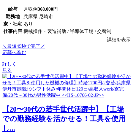
給与
月収例
368,000
円
勤務地
兵庫県 尼崎市
寮・社宅
あり
仕事内容
機械操作・製造補助 / 半導体工場 / 交替制
詳細を表示
＼最短45秒で完了／
応募へ進む
詳しく
見る
【20〜30代の若手世代活躍中】【工場
での勤務経験を活かせる！工具を使用
し...