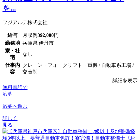
を...
フジアルテ株式会社
給与
月収例
392,000
円
勤務地
兵庫県 伊丹市
寮・社
なし
宅
仕事内
クレーン・フォークリフト・重機 / 自動車系工場 /
容
交替制
詳細を表示
無料電話で
応募
応募へ進む
詳しく
見る