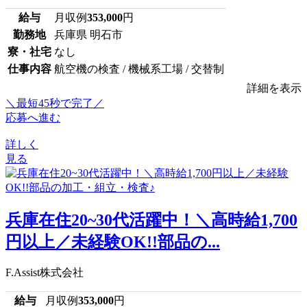
給与
月収例
353,000
円
勤務地
兵庫県 明石市
寮・社宅
なし
仕事内容
航空機の検査 / 機械系工場 / 交替制
詳細を表示
＼最短45秒で完了／
応募へ進む
詳しく
見る
兵庫在住20~30代活躍中！＼高時給1,700
円以上／未経験OK!!部品の...
F.Assist株式会社
給与
月収例
353,000
円