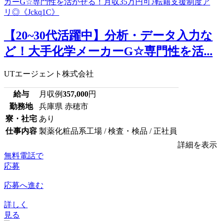
【20~30代活躍中】分析・データ入力な
ど！大手化学メーカーG☆専門性を活...
UTエージェント株式会社
給与
月収例
357,000
円
勤務地
兵庫県 赤穂市
寮・社宅
あり
仕事内容
製薬化粧品系工場 / 検査・検品 / 正社員
詳細を表示
無料電話で
応募
応募へ進む
詳しく
見る