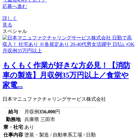
応募へ進む
詳しく
見る
スペシャル
もくもく作業が好きな方必見！【消防
車の製造】月収例35万円以上／食堂や
家電...
日本マニュファクチャリングサービス株式会社
給与
月収例
356,000
円
勤務地
兵庫県 三田市
寮・社宅
あり
仕事内容
塗装・製造 / 自動車系工場 / 日勤