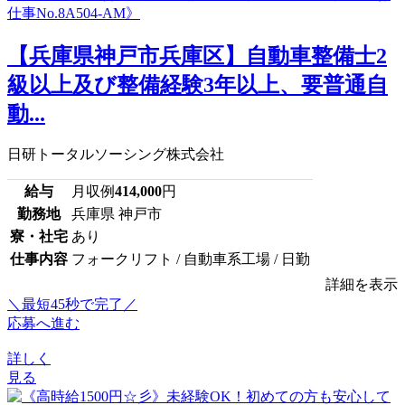
【兵庫県神戸市兵庫区】自動車整備士2
級以上及び整備経験3年以上、要普通自
動...
日研トータルソーシング株式会社
給与
月収例
414,000
円
勤務地
兵庫県 神戸市
寮・社宅
あり
仕事内容
フォークリフト / 自動車系工場 / 日勤
詳細を表示
＼最短45秒で完了／
応募へ進む
詳しく
見る