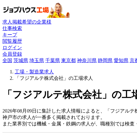
求人掲載希望の企業様
仕事検索
キープ
閲覧履歴
ログイン
会員登録
全国
茨城県
埼玉県
千葉県
東京都
神奈川県
静岡県
愛知県
京
工場・製造業求人
「フジアルテ株式会社」の工場求人
「フジアルテ株式会社」の工場
2026年08月09日に集計した求人情報によると、「フジアルテ
神戸市の求人が一番多く掲載されております。
また業界別では機械・金属・鉄鋼の求人が、職種別では検査