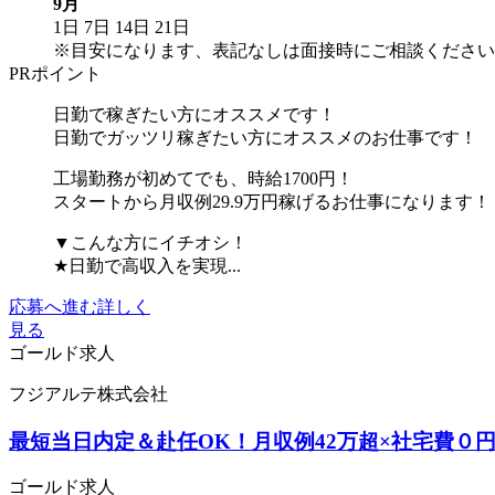
9月
1日
7日
14日
21日
※目安になります、表記なしは面接時にご相談ください
PRポイント
日勤で稼ぎたい方にオススメです！
日勤でガッツリ稼ぎたい方にオススメのお仕事です！
工場勤務が初めてでも、時給1700円！
スタートから月収例29.9万円稼げるお仕事になります！
▼こんな方にイチオシ！
★日勤で高収入を実現...
応募へ進む
詳しく
見る
ゴールド求人
フジアルテ株式会社
最短当日内定＆赴任OK！月収例42万超×社宅費０円！⇒
ゴールド求人