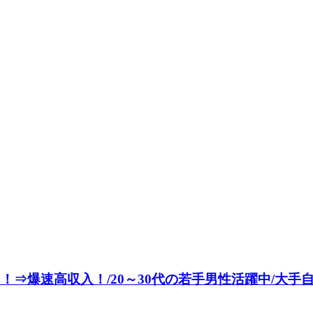
爆速高収入！/20～30代の若手男性活躍中/大手自動車メー