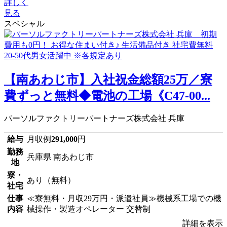
詳しく
見る
スペシャル
【南あわじ市】入社祝金総額25万／寮
費ずっと無料◆電池の工場《C47-00...
パーソルファクトリーパートナーズ株式会社 兵庫
給与
月収例
291,000
円
勤務
兵庫県 南あわじ市
地
寮・
あり（無料）
社宅
仕事
≪寮無料・月収29万円・派遣社員≫機械系工場での機
内容
械操作・製造オペレーター 交替制
詳細を表示