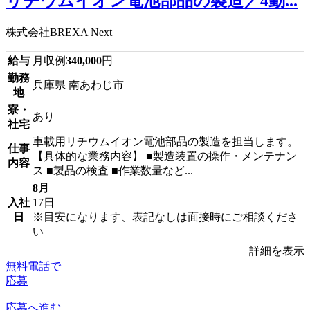
リチウムイオン電池部品の製造／4勤...
株式会社BREXA Next
給与
月収例
340,000
円
勤務
兵庫県 南あわじ市
地
寮・
あり
社宅
車載用リチウムイオン電池部品の製造を担当します。
仕事
【具体的な業務内容】 ■製造装置の操作・メンテナン
内容
ス ■製品の検査 ■作業数量など...
8月
入社
17日
日
※目安になります、表記なしは面接時にご相談くださ
い
詳細を表示
無料電話で
応募
応募へ進む