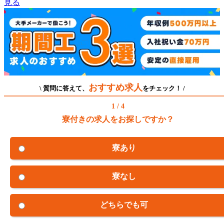
見る
おすすめ求人
\ 質問に答えて、
をチェック！ /
1 / 4
寮付きの求人をお探しですか？
寮あり
寮なし
どちらでも可