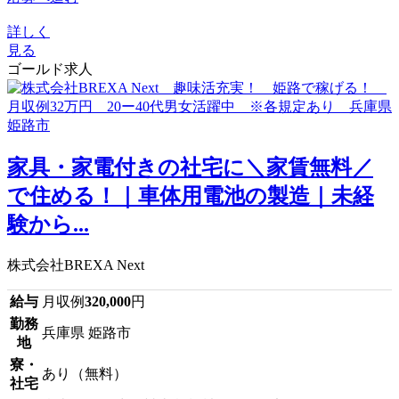
詳しく
見る
ゴールド求人
家具・家電付きの社宅に＼家賃無料／
で住める！｜車体用電池の製造｜未経
験から...
株式会社BREXA Next
給与
月収例
320,000
円
勤務
兵庫県 姫路市
地
寮・
あり（無料）
社宅