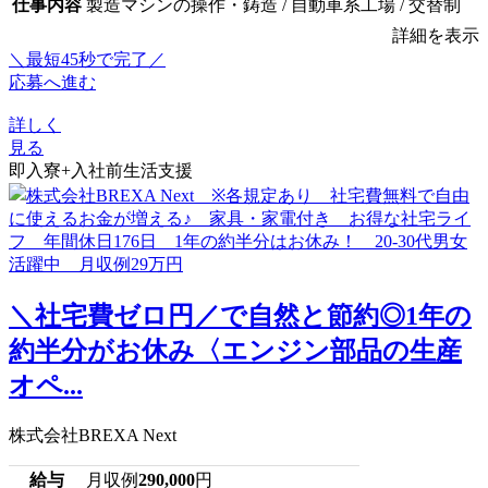
仕事内容
製造マシンの操作・鋳造 / 自動車系工場 / 交替制
詳細を表示
＼最短45秒で完了／
応募へ進む
詳しく
見る
即入寮+入社前生活支援
＼社宅費ゼロ円／で自然と節約◎1年の
約半分がお休み〈エンジン部品の生産
オペ...
株式会社BREXA Next
給与
月収例
290,000
円