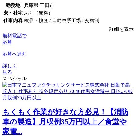
勤務地
兵庫県 三田市
寮・社宅
あり（無料）
仕事内容
検品・検査 / 自動車系工場 / 交替制
詳細を表示
無料電話で
応募
応募へ進む
詳しく
見る
スペシャル
もくもく作業が好きな方必見！【消防
車の製造】月収例35万円以上／食堂や
家電...