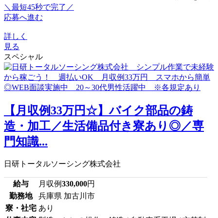
＼最短45秒で完了／
応募へ進む
詳しく
見る
スペシャル
【月収例33万円☆】バイク部品の鋳
造・加工／生活備品付き寮あり◎／専
門知識...
日研トータルソーシング株式会社
給与
月収例
330,000
円
勤務地
兵庫県 加古川市
寮・社宅
あり