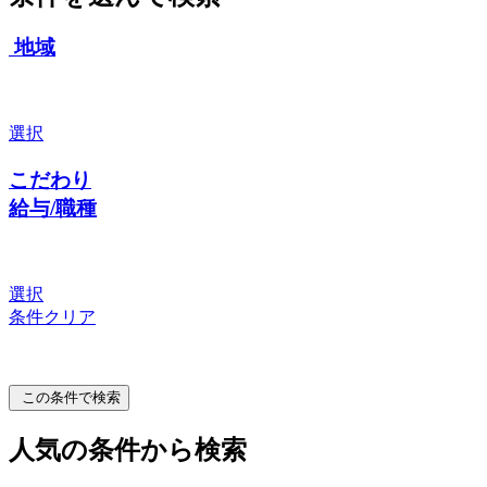
地域
選択
こだわり
給与/職種
選択
条件クリア
この条件で検索
人気の条件から検索