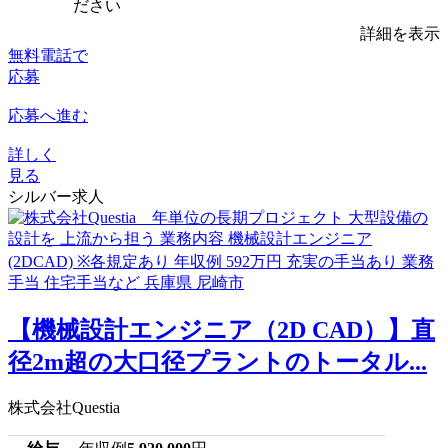
ださい
詳細を表示
無料電話で
応募
応募へ進む
詳しく
見る
シルバー求人
【機械設計エンジニア（2D CAD）】直
径2m超の大口径プラントのトータル...
株式会社Questia