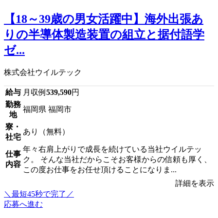
【18～39歳の男女活躍中】海外出張あ
りの半導体製造装置の組立と据付語学
ゼ...
株式会社ウイルテック
給与
月収例
539,590
円
勤務
福岡県 福岡市
地
寮・
あり（無料）
社宅
年々右肩上がりで成長を続けている当社ウイルテッ
仕事
ク。 そんな当社だからこそお客様からの信頼も厚く、
内容
この度お仕事をお任せ頂けることになりま...
詳細を表示
＼最短45秒で完了／
応募へ進む