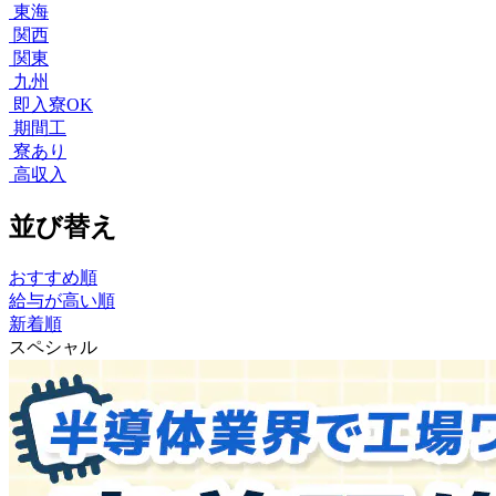
東海
関西
関東
九州
即入寮OK
期間工
寮あり
高収入
並び替え
おすすめ順
給与が高い順
新着順
スペシャル