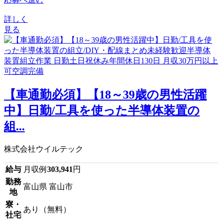
詳しく
見る
【車通勤必須】【18～39歳の男性活躍
中】日勤/工具を使った半導体装置の
組...
株式会社ウイルテック
給与
月収例
303,941
円
勤務
富山県 富山市
地
寮・
あり（無料）
社宅