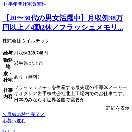
【20〜30代の男女活躍中】月収例38万
円以上／4勤2休／フラッシュメモリ...
株式会社ウイルテック
給与
月収例
389,748
円
勤務
岩手県 北上市
地
寮・
あり（無料）
社宅
フラッシュメモリを生産する最先端の半導体メーカー
仕事
キオクシア岩手株式会社北上工場内でのお仕事です。
内容
日本のみならず世界各国で需要が...
詳細を表示
＼最短45秒で完了／
応募へ進む