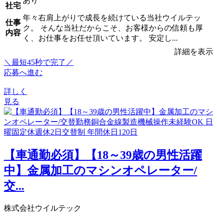
あり
社宅
年々右肩上がりで成長を続けている当社ウイルテッ
仕事
ク。 そんな当社だからこそ、お客様からの信頼も厚
内容
く、お仕事をお任せ頂いています。 安定し...
詳細を表示
＼最短45秒で完了／
応募へ進む
詳しく
見る
【車通勤必須】【18～39歳の男性活躍
中】金属加工のマシンオペレーター/
交...
株式会社ウイルテック