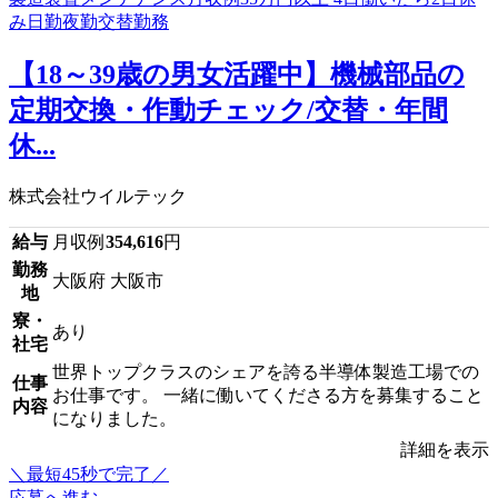
【18～39歳の男女活躍中】機械部品の
定期交換・作動チェック/交替・年間
休...
株式会社ウイルテック
給与
月収例
354,616
円
勤務
大阪府 大阪市
地
寮・
あり
社宅
世界トップクラスのシェアを誇る半導体製造工場での
仕事
お仕事です。 一緒に働いてくださる方を募集すること
内容
になりました。
詳細を表示
＼最短45秒で完了／
応募へ進む