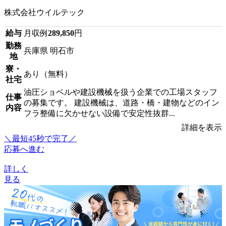
株式会社ウイルテック
給与
月収例
289,850
円
勤務
兵庫県 明石市
地
寮・
あり（無料）
社宅
油圧ショベルや建設機械を扱う企業での工場スタッフ
仕事
の募集です。 建設機械は、道路・橋・建物などのイン
内容
フラ整備に欠かせない設備で安定性抜群...
詳細を表示
＼最短45秒で完了／
応募へ進む
詳しく
見る