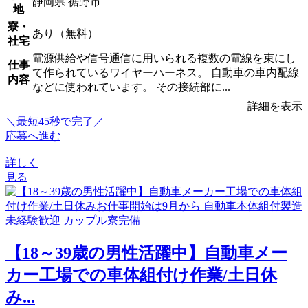
静岡県 裾野市
地
寮・
あり（無料）
社宅
電源供給や信号通信に用いられる複数の電線を束にし
仕事
て作られているワイヤーハーネス。 自動車の車内配線
内容
などに使われています。 その接続部に...
詳細を表示
＼最短45秒で完了／
応募へ進む
詳しく
見る
【18～39歳の男性活躍中】自動車メー
カー工場での車体組付け作業/土日休
み...