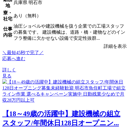
兵庫県 明石市
地
寮・
あり（無料）
社宅
油圧ショベルや建設機械を扱う企業での工場スタッフ
仕事
の募集です。 建設機械は、道路・橋・建物などのイン
内容
フラ整備に欠かせない設備で安定性抜群...
詳細を表示
＼最短45秒で完了／
応募へ進む
詳しく
見る
【18～49歳の活躍中】建設機械の組立
スタッフ/年間休日128日オープニン...