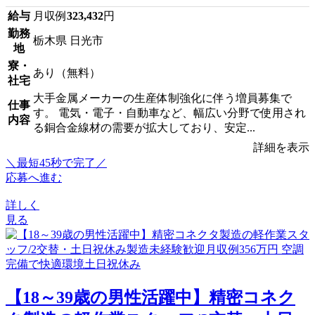
給与
月収例
323,432
円
勤務
栃木県 日光市
地
寮・
あり（無料）
社宅
大手金属メーカーの生産体制強化に伴う増員募集で
仕事
す。 電気・電子・自動車など、幅広い分野で使用され
内容
る銅合金線材の需要が拡大しており、安定...
詳細を表示
＼最短45秒で完了／
応募へ進む
詳しく
見る
【18～39歳の男性活躍中】精密コネク