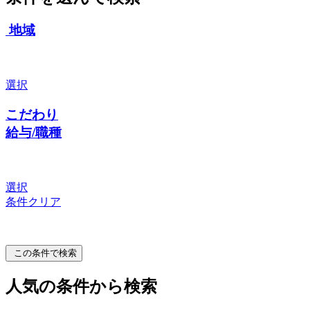
地域
選択
こだわり
給与/職種
選択
条件クリア
この条件で検索
人気の条件から検索