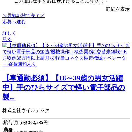
この度お仕事をお任せ頂けることになりま...
詳細を表示
＼最短45秒で完了／
応募へ進む
詳しく
見る
【車通勤必須】【18～39歳の男女活躍
中】手のひらサイズで軽い電子部品の
製...
株式会社ウイルテック
給与
月収例
362,585
円
勤務