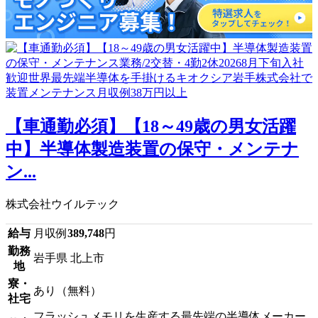
【車通勤必須】【18～49歳の男女活躍
中】半導体製造装置の保守・メンテナ
ン...
株式会社ウイルテック
給与
月収例
389,748
円
勤務
岩手県 北上市
地
寮・
あり（無料）
社宅
フラッシュメモリを生産する最先端の半導体メーカー