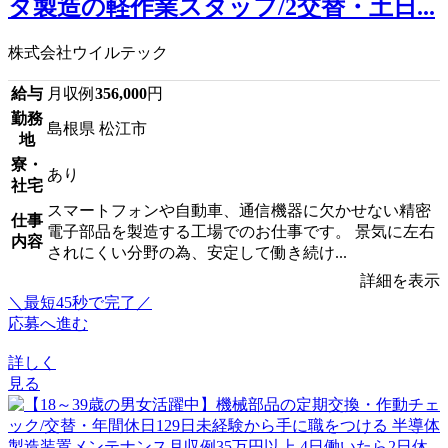
タ製造の軽作業スタッフ/2交替・土日...
株式会社ウイルテック
給与
月収例
356,000
円
勤務
島根県 松江市
地
寮・
あり
社宅
スマートフォンや自動車、通信機器に欠かせない精密
仕事
電子部品を製造する工場でのお仕事です。 景気に左右
内容
されにくい分野の為、安定して働き続け...
詳細を表示
＼最短45秒で完了／
応募へ進む
詳しく
見る