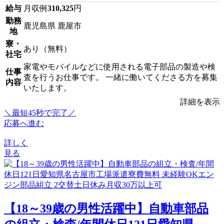
給与
月収例
310,325
円
勤務
鹿児島県 鹿屋市
地
寮・
あり（無料）
社宅
家電やモバイルなどに使用される電子部品の製造や検
仕事
査を行うお仕事です。 一緒に働いてくださる方を募集
内容
いたします。
詳細を表示
＼最短45秒で完了／
応募へ進む
詳しく
見る
【18～39歳の男性活躍中】自動車部品