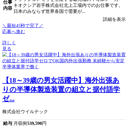
仕事
キオクシア岩手株式会社北上工場内でのお仕事です。
内容
日本のみならず世界各国で需要が...
詳細を表示
＼最短45秒で完了／
応募へ進む
詳しく
見る
【18～39歳の男女活躍中】海外出張あ
りの半導体製造装置の組立と据付語学
ゼ...
株式会社ウイルテック
給与
月収例
539,590
円