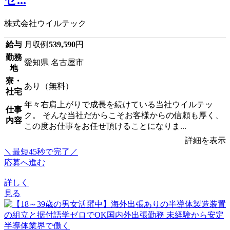
株式会社ウイルテック
給与
月収例
539,590
円
勤務
愛知県 名古屋市
地
寮・
あり（無料）
社宅
年々右肩上がりで成長を続けている当社ウイルテッ
仕事
ク。 そんな当社だからこそお客様からの信頼も厚く、
内容
この度お仕事をお任せ頂けることになりま...
詳細を表示
＼最短45秒で完了／
応募へ進む
詳しく
見る