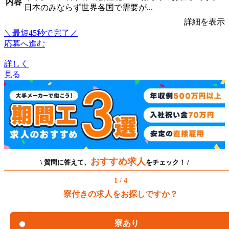
内容
日本のみならず世界各国で需要が...
詳細を表示
＼最短45秒で完了／
応募へ進む
詳しく
見る
おすすめ求人
\ 質問に答えて、
をチェック！ /
1 / 4
寮付きの求人をお探しですか？
寮あり