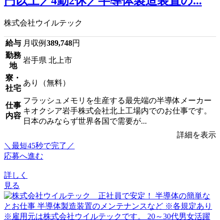
円以上／4勤2休／半導体製造装置の...
株式会社ウイルテック
給与
月収例
389,748
円
勤務
岩手県 北上市
地
寮・
あり（無料）
社宅
フラッシュメモリを生産する最先端の半導体メーカー
仕事
キオクシア岩手株式会社北上工場内でのお仕事です。
内容
日本のみならず世界各国で需要が...
詳細を表示
＼最短45秒で完了／
応募へ進む
詳しく
見る