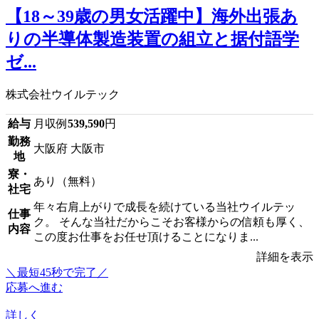
【18～39歳の男女活躍中】海外出張あ
りの半導体製造装置の組立と据付語学
ゼ...
株式会社ウイルテック
給与
月収例
539,590
円
勤務
大阪府 大阪市
地
寮・
あり（無料）
社宅
年々右肩上がりで成長を続けている当社ウイルテッ
仕事
ク。 そんな当社だからこそお客様からの信頼も厚く、
内容
この度お仕事をお任せ頂けることになりま...
詳細を表示
＼最短45秒で完了／
応募へ進む
詳しく