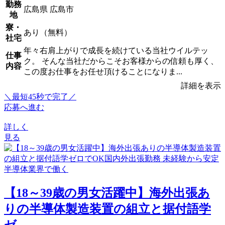
勤務
広島県 広島市
地
寮・
あり（無料）
社宅
年々右肩上がりで成長を続けている当社ウイルテッ
仕事
ク。 そんな当社だからこそお客様からの信頼も厚く、
内容
この度お仕事をお任せ頂けることになりま...
詳細を表示
＼最短45秒で完了／
応募へ進む
詳しく
見る
【18～39歳の男女活躍中】海外出張あ
りの半導体製造装置の組立と据付語学
ゼ...