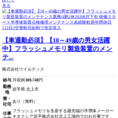
詳しく
見る
【車通勤必須】【18～49歳の男女活躍
中】フラッシュメモリ製造装置のメン
テ...
株式会社ウイルテック
給与
月収例
389,748
円
勤務
岩手県 北上市
地
寮・
あり（無料）
社宅
フラッシュメモリを生産する最先端の半導体メーカー
仕事
キオクシア岩手株式会社北上工場内でのお仕事です。