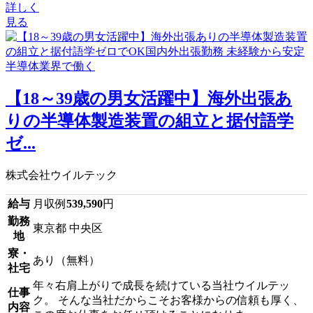
詳しく
見る
【18～39歳の男女活躍中】海外出張あ
りの半導体製造装置の組立と据付語学
ゼ...
株式会社ウイルテック
給与
月収例
539,590
円
勤務
東京都 中央区
地
寮・
あり（無料）
社宅
年々右肩上がりで成長を続けている当社ウイルテッ
仕事
ク。 そんな当社だからこそお客様からの信頼も厚く、
内容