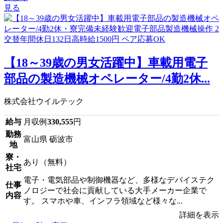
見る
【18～39歳の男女活躍中】車載用電子
部品の製造機械オペレーター/4勤2休...
株式会社ウイルテック
給与
月収例
330,555
円
勤務
富山県 砺波市
地
寮・
あり（無料）
社宅
電子・電気部品や制御機器など、多様なデバイステク
仕事
ノロジーで社会に貢献している大手メーカー企業で
内容
す。 スマホや車、インフラ領域など様々な...
詳細を表示