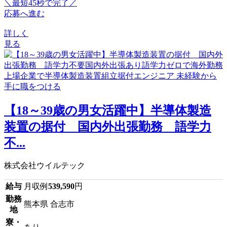
＼最短45秒で完了／
応募へ進む
詳しく
見る
【18～39歳の男女活躍中】半導体製造
装置の据付 国内外出張勤務 語学力
不...
株式会社ウイルテック
給与
月収例
539,590
円
勤務
熊本県 合志市
地
寮・