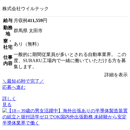
株式会社ウイルテック
給与
月収例
411,559
円
勤務
群馬県 太田市
地
寮・
あり（無料）
社宅
一般的に期間従業員が多いとされる自動車業界。 この
仕事
度、SUBARU工場内で一緒に働いていただける方を募
内容
集します。
詳細を表示
＼最短45秒で完了／
応募へ進む
詳しく
見る