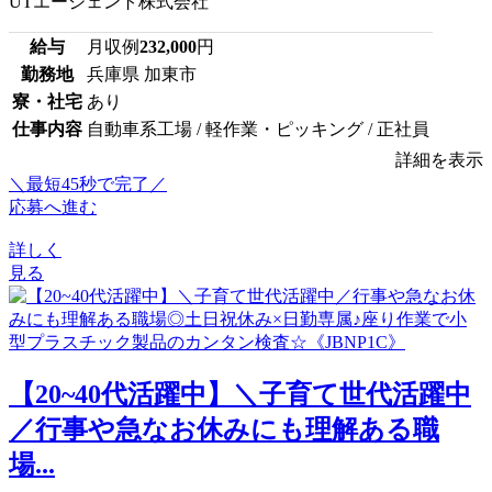
UTエージェント株式会社
給与
月収例
232,000
円
勤務地
兵庫県 加東市
寮・社宅
あり
仕事内容
自動車系工場 / 軽作業・ピッキング / 正社員
詳細を表示
＼最短45秒で完了／
応募へ進む
詳しく
見る
【20~40代活躍中】＼子育て世代活躍中
／行事や急なお休みにも理解ある職
場...