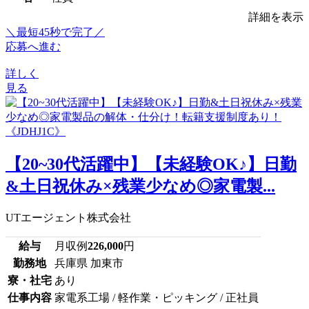
詳細を表示
＼最短45秒で完了／
応募へ進む
詳しく
見る
【20~30代活躍中】【未経験OK♪】日勤
&土日祝休み×残業少なめ◎家電製...
UTエージェント株式会社
給与
月収例
226,000
円
勤務地
兵庫県 加東市
寮・社宅
あり
仕事内容
家電系工場 / 軽作業・ピッキング / 正社員