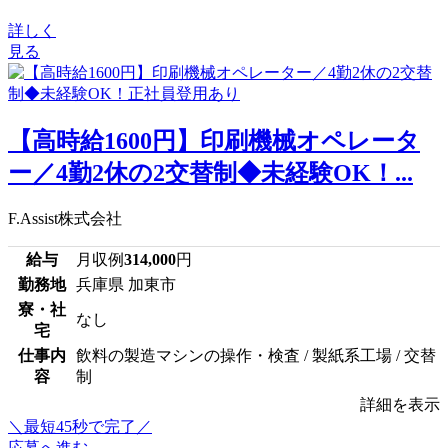
詳しく
見る
【高時給1600円】印刷機械オペレータ
ー／4勤2休の2交替制◆未経験OK！...
F.Assist株式会社
給与
月収例
314,000
円
勤務地
兵庫県 加東市
寮・社
なし
宅
仕事内
飲料の製造マシンの操作・検査 / 製紙系工場 / 交替
容
制
詳細を表示
＼最短45秒で完了／
応募へ進む