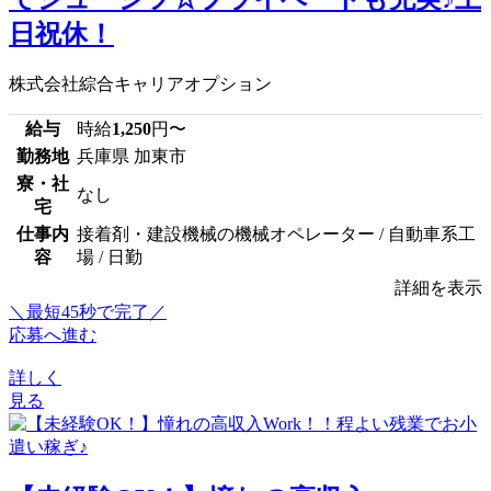
日祝休！
株式会社綜合キャリアオプション
給与
時給
1,250
円〜
勤務地
兵庫県 加東市
寮・社
なし
宅
仕事内
接着剤・建設機械の機械オペレーター / 自動車系工
容
場 / 日勤
詳細を表示
＼最短45秒で完了／
応募へ進む
詳しく
見る