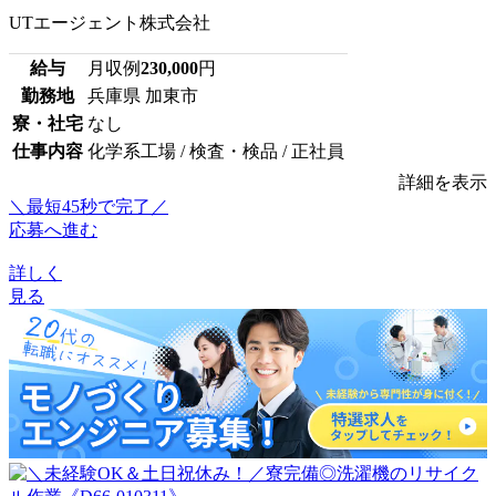
UTエージェント株式会社
給与
月収例
230,000
円
勤務地
兵庫県 加東市
寮・社宅
なし
仕事内容
化学系工場 / 検査・検品 / 正社員
詳細を表示
＼最短45秒で完了／
応募へ進む
詳しく
見る