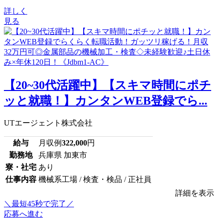
詳しく
見る
【20~30代活躍中】【スキマ時間にポチ
ッと就職！】カンタンWEB登録でら...
UTエージェント株式会社
給与
月収例
322,000
円
勤務地
兵庫県 加東市
寮・社宅
あり
仕事内容
機械系工場 / 検査・検品 / 正社員
詳細を表示
＼最短45秒で完了／
応募へ進む