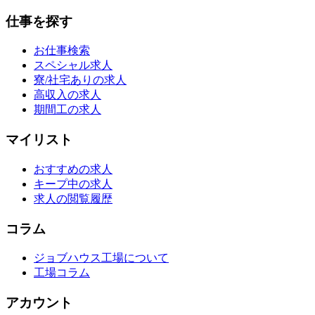
仕事を探す
お仕事検索
スペシャル求人
寮/社宅ありの求人
高収入の求人
期間工の求人
マイリスト
おすすめの求人
キープ中の求人
求人の閲覧履歴
コラム
ジョブハウス工場について
工場コラム
アカウント