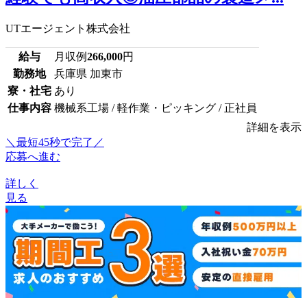
UTエージェント株式会社
給与
月収例
266,000
円
勤務地
兵庫県 加東市
寮・社宅
あり
仕事内容
機械系工場 / 軽作業・ピッキング / 正社員
詳細を表示
＼最短45秒で完了／
応募へ進む
詳しく
見る