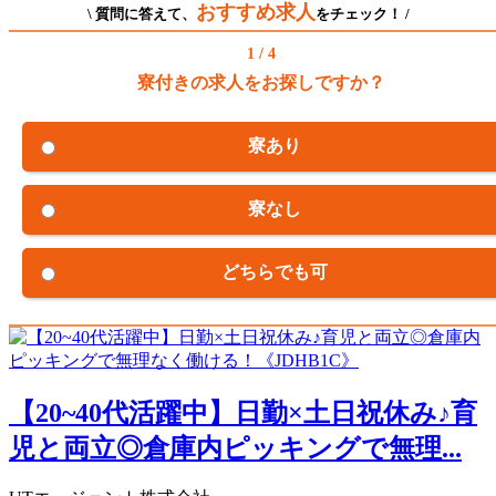
おすすめ求人
\ 質問に答えて、
をチェック！ /
1 / 4
寮付きの求人をお探しですか？
寮あり
寮なし
どちらでも可
【20~40代活躍中】日勤×土日祝休み♪育
児と両立◎倉庫内ピッキングで無理...