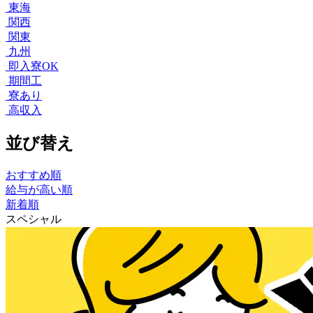
東海
関西
関東
九州
即入寮OK
期間工
寮あり
高収入
並び替え
おすすめ順
給与が高い順
新着順
スペシャル