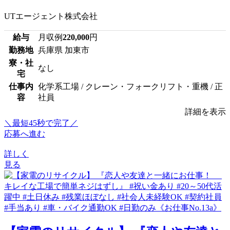
UTエージェント株式会社
給与
月収例
220,000
円
勤務地
兵庫県 加東市
寮・社
なし
宅
仕事内
化学系工場 / クレーン・フォークリフト・重機 / 正
容
社員
詳細を表示
＼最短45秒で完了／
応募へ進む
詳しく
見る