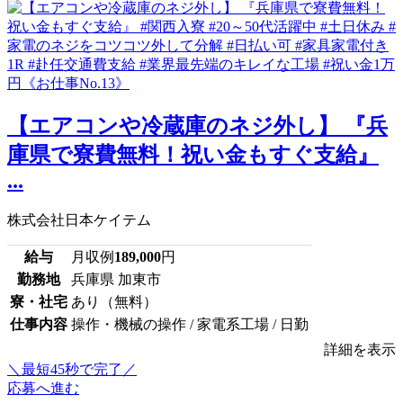
【エアコンや冷蔵庫のネジ外し】 『兵
庫県で寮費無料！祝い金もすぐ支給』
...
株式会社日本ケイテム
給与
月収例
189,000
円
勤務地
兵庫県 加東市
寮・社宅
あり（無料）
仕事内容
操作・機械の操作 / 家電系工場 / 日勤
詳細を表示
＼最短45秒で完了／
応募へ進む