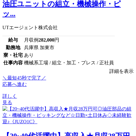
油圧ユニットの組立・機械操作・ピ
ッ...
UTエージェント株式会社
給与
月収例
282,000
円
勤務地
兵庫県 加東市
寮・社宅
あり
仕事内容
機械系工場 / 組立・加工・プレス / 正社員
詳細を表示
＼最短45秒で完了／
応募へ進む
詳しく
見る
【20~40代活躍中】高収入★月収28万円