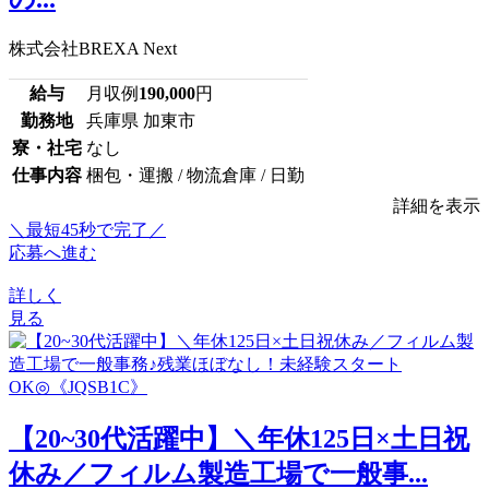
株式会社BREXA Next
給与
月収例
190,000
円
勤務地
兵庫県 加東市
寮・社宅
なし
仕事内容
梱包・運搬 / 物流倉庫 / 日勤
詳細を表示
＼最短45秒で完了／
応募へ進む
詳しく
見る
【20~30代活躍中】＼年休125日×土日祝
休み／フィルム製造工場で一般事...