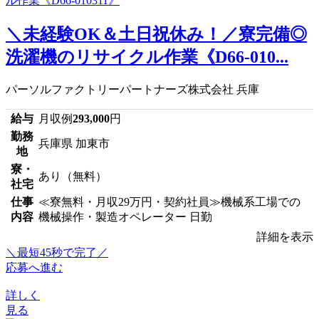
＼未経験OK＆土日祝休み！／寮完備◎
洗濯機のリサイクル作業《D66-010...
パーソルファクトリーパートナーズ株式会社 兵庫
給与
月収例
293,000
円
勤務
兵庫県 加東市
地
寮・
あり（無料）
社宅
仕事
≪寮無料・月収29万円・契約社員≫機械系工場での
内容
機械操作・製造オペレーター 日勤
詳細を表示
＼最短45秒で完了／
応募へ進む
詳しく
見る