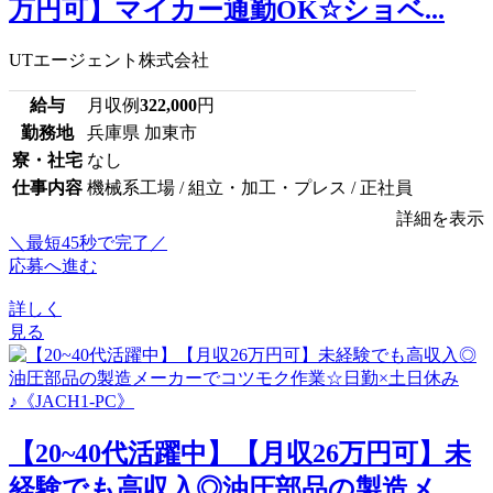
万円可】マイカー通勤OK☆ショベ...
UTエージェント株式会社
給与
月収例
322,000
円
勤務地
兵庫県 加東市
寮・社宅
なし
仕事内容
機械系工場 / 組立・加工・プレス / 正社員
詳細を表示
＼最短45秒で完了／
応募へ進む
詳しく
見る
【20~40代活躍中】【月収26万円可】未
経験でも高収入◎油圧部品の製造メ...