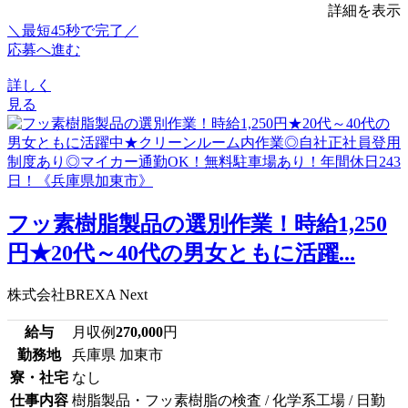
詳細を表示
＼最短45秒で完了／
応募へ進む
詳しく
見る
フッ素樹脂製品の選別作業！時給1,250
円★20代～40代の男女ともに活躍...
株式会社BREXA Next
給与
月収例
270,000
円
勤務地
兵庫県 加東市
寮・社宅
なし
仕事内容
樹脂製品・フッ素樹脂の検査 / 化学系工場 / 日勤