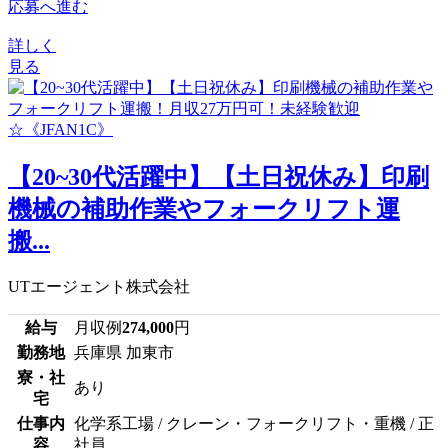
応募へ進む
詳しく
見る
【20~30代活躍中】【土日祝休み】印刷
機械の補助作業やフォークリフト運
搬...
UTエージェント株式会社
給与
月収例
274,000
円
勤務地
兵庫県 加東市
寮・社
あり
宅
仕事内
化学系工場 / クレーン・フォークリフト・重機 / 正
容
社員