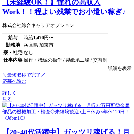
【未経験OK！】憧れの高収入
Work！！程よい残業でお小遣い稼ぎ♪
株式会社綜合キャリアオプション
給与
時給
1,470
円〜
勤務地
兵庫県 加東市
寮・社宅
なし
仕事内容
操作・機械の操作 / 製紙系工場 / 交替制
詳細を表示
＼最短45秒で完了／
応募へ進む
詳しく
見る
【20~40代活躍中】ガッツリ稼げる！月