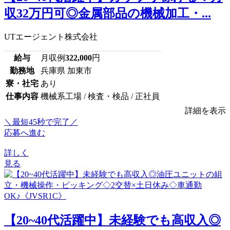
収32万円可◎金属部品の機械加工・...
UTエージェント株式会社
給与
月収例
322,000
円
勤務地
兵庫県 加東市
寮・社宅
あり
仕事内容
機械系工場 / 検査・検品 / 正社員
詳細を表示
＼最短45秒で完了／
応募へ進む
詳しく
見る
【20~40代活躍中】未経験でも高収入◎