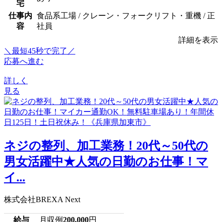
宅
仕事内
食品系工場 / クレーン・フォークリフト・重機 / 正
容
社員
詳細を表示
＼最短45秒で完了／
応募へ進む
詳しく
見る
ネジの整列、加工業務！20代～50代の
男女活躍中★人気の日勤のお仕事！マ
イ...
株式会社BREXA Next
給与
月収例
200,000
円