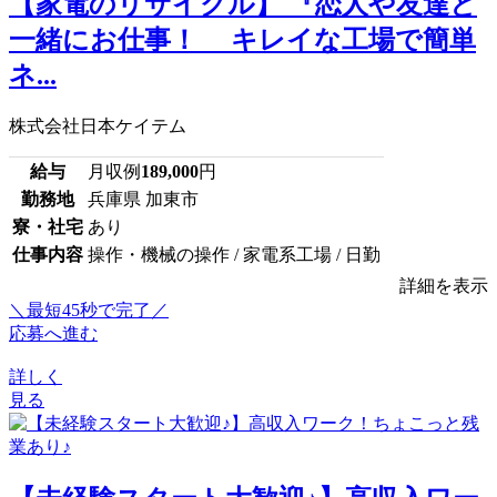
【家電のリサイクル】 『恋人や友達と
一緒にお仕事！ キレイな工場で簡単
ネ...
株式会社日本ケイテム
給与
月収例
189,000
円
勤務地
兵庫県 加東市
寮・社宅
あり
仕事内容
操作・機械の操作 / 家電系工場 / 日勤
詳細を表示
＼最短45秒で完了／
応募へ進む
詳しく
見る