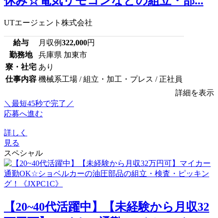
休み☆電気リモコンなどの組立・部...
UTエージェント株式会社
給与
月収例
322,000
円
勤務地
兵庫県 加東市
寮・社宅
あり
仕事内容
機械系工場 / 組立・加工・プレス / 正社員
詳細を表示
＼最短45秒で完了／
応募へ進む
詳しく
見る
スペシャル
【20~40代活躍中】【未経験から月収32