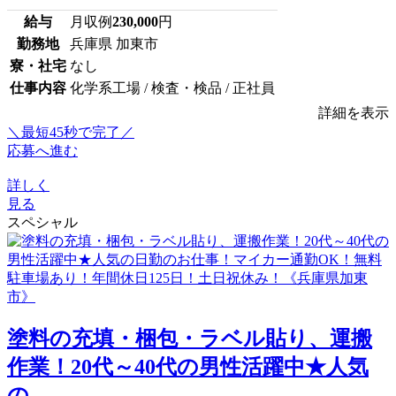
給与
月収例
230,000
円
勤務地
兵庫県 加東市
寮・社宅
なし
仕事内容
化学系工場 / 検査・検品 / 正社員
詳細を表示
＼最短45秒で完了／
応募へ進む
詳しく
見る
スペシャル
塗料の充填・梱包・ラベル貼り、運搬
作業！20代～40代の男性活躍中★人気
の...