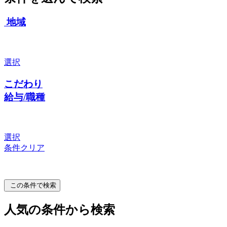
地域
選択
こだわり
給与/職種
選択
条件クリア
この条件で検索
人気の条件から検索