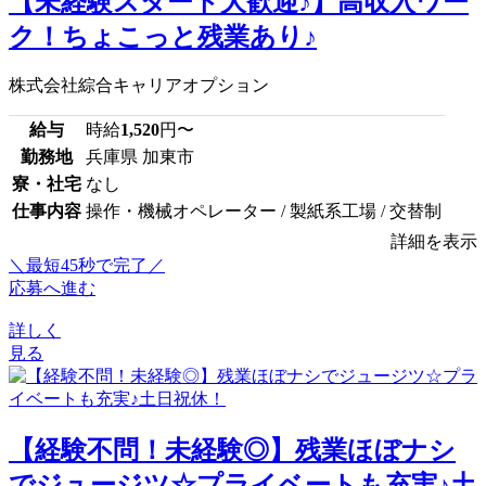
【未経験スタート大歓迎♪】高収入ワー
ク！ちょこっと残業あり♪
株式会社綜合キャリアオプション
給与
時給
1,520
円〜
勤務地
兵庫県 加東市
寮・社宅
なし
仕事内容
操作・機械オペレーター / 製紙系工場 / 交替制
詳細を表示
＼最短45秒で完了／
応募へ進む
詳しく
見る
【経験不問！未経験◎】残業ほぼナシ
でジュージツ☆プライベートも充実♪土