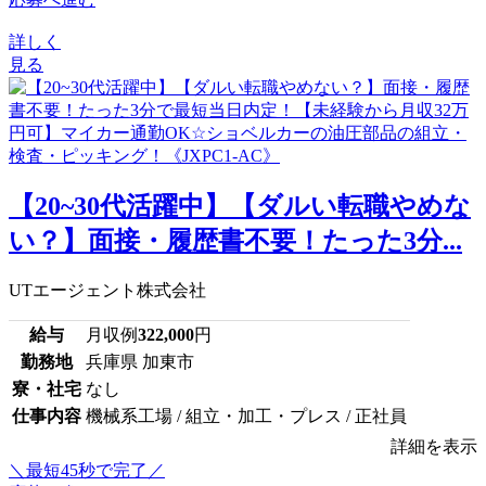
詳しく
見る
【20~30代活躍中】【ダルい転職やめな
い？】面接・履歴書不要！たった3分...
UTエージェント株式会社
給与
月収例
322,000
円
勤務地
兵庫県 加東市
寮・社宅
なし
仕事内容
機械系工場 / 組立・加工・プレス / 正社員
詳細を表示
＼最短45秒で完了／