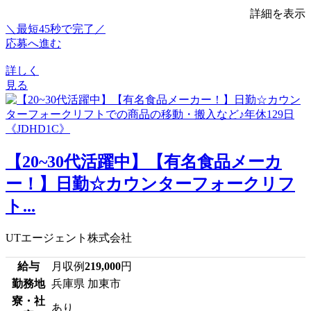
詳細を表示
＼最短45秒で完了／
応募へ進む
詳しく
見る
【20~30代活躍中】【有名食品メーカ
ー！】日勤☆カウンターフォークリフ
ト...
UTエージェント株式会社
給与
月収例
219,000
円
勤務地
兵庫県 加東市
寮・社
あり