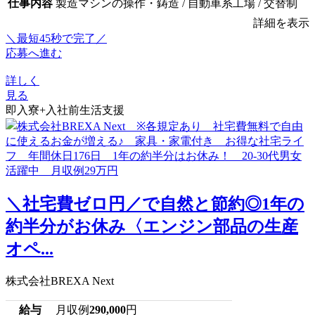
仕事内容
製造マシンの操作・鋳造 / 自動車系工場 / 交替制
詳細を表示
＼最短45秒で完了／
応募へ進む
詳しく
見る
即入寮+入社前生活支援
＼社宅費ゼロ円／で自然と節約◎1年の
約半分がお休み〈エンジン部品の生産
オペ...
株式会社BREXA Next
給与
月収例
290,000
円