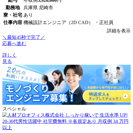
給与
年収例
5,920,000
円
勤務地
兵庫県 尼崎市
寮・社宅
あり
仕事内容
機械設計エンジニア（2D CAD） ・正社員
詳細を表示
＼最短45秒で完了／
応募へ進む
詳しく
見る
スペシャル