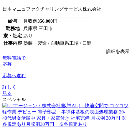
日本マニュファクチャリングサービス株式会社
給与
月収例
356,000
円
勤務地
兵庫県 三田市
寮・社宅
あり
仕事内容
塗装・製造 / 自動車系工場 / 日勤
詳細を表示
無料電話で
応募
応募へ進む
詳しく
見る
スペシャル