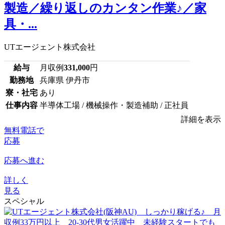
製造／繰り返しのカンタン作業♪／家
具・...
UTエージェント株式会社
給与
月収例
331,000
円
勤務地
兵庫県 伊丹市
寮・社宅
あり
仕事内容
半導体工場 / 機械操作・製造補助 / 正社員
詳細を表示
無料電話で
応募
応募へ進む
詳しく
見る
スペシャル