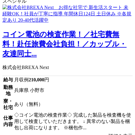
スペシャル
コイン電池の検査作業！／社宅費無
料！赴任旅費会社負担！／カップル・
友達同士...
株式会社BREXA Next
給与
月収例
210,000
円
勤務
兵庫県 小野市
地
寮・
あり（無料）
社宅
◇コイン電池の検査作業◇ 完成した製品を検査機を使
仕事
用して検査していただきます。 ↓ 異常のない製品を梱
内容
包し出荷になります。 ※梱包作...