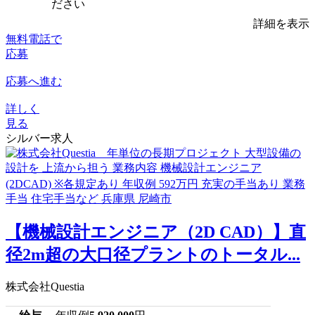
ださい
詳細を表示
無料電話で
応募
応募へ進む
詳しく
見る
シルバー求人
【機械設計エンジニア（2D CAD）】直
径2m超の大口径プラントのトータル...
株式会社Questia