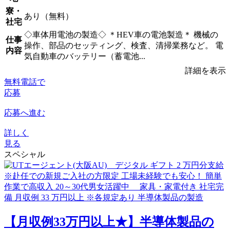
寮・
あり（無料）
社宅
◇車体用電池の製造◇ ＊HEV車の電池製造＊ 機械の
仕事
操作、部品のセッティング、検査、清掃業務など。 電
内容
気自動車のバッテリー（蓄電池...
詳細を表示
無料電話で
応募
応募へ進む
詳しく
見る
スペシャル
【月収例33万円以上★】半導体製品の