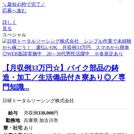
＼最短45秒で完了／
応募へ進む
詳しく
見る
スペシャル
【月収例33万円☆】バイク部品の鋳
造・加工／生活備品付き寮あり◎／専
門知識...
日研トータルソーシング株式会社
給与
月収例
330,000
円
勤務地
兵庫県 加古川市
寮・社宅
あり