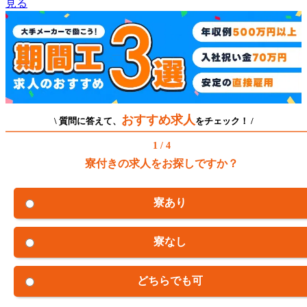
見る
おすすめ求人
\ 質問に答えて、
をチェック！ /
1 / 4
寮付きの求人をお探しですか？
寮あり
寮なし
どちらでも可