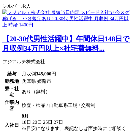
シルバー求人
【20-30代男性活躍中】年間休日148日で
月収例34万円以上×社宅費無料...
フジアルテ株式会社
給与
月収例
345,000
円
勤務地
兵庫県 姫路市
寮・社
あり（無料）
宅
仕事内
検査・検品 / 自動車系工場 / 交替制
容
8月
18日
20日
25日
27日
入社日
※目安になります、表記なしは面接時にご相談く