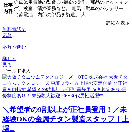
◇車体用電池の製造◇ 機械の操作、部品のセッティン
仕事
グ、検査、清掃業務など。 電気自動車のバッテリー
内容
（蓄電池）内部の部品を製造。 大...
詳細を表示
無料電話で
応募
応募へ進む
詳しく
見る
ゴールド求人
＼希望者の9割以上が正社員登用！／未
経験OKの金属チタン製造スタッフ｜上
場...