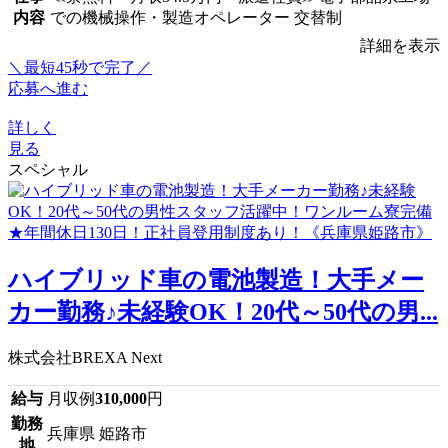
内容
での機械操作・製造オペレーター 交替制
詳細を表示
＼最短45秒で完了／
応募へ進む
詳しく
見る
スペシャル
ハイブリッド車の電池製造！大手メー
カー勤務♪未経験OK！20代～50代の男...
株式会社BREXA Next
給与
月収例
310,000
円
勤務
兵庫県 姫路市
地