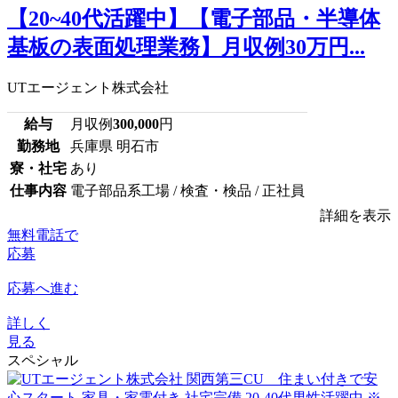
【20~40代活躍中】【電子部品・半導体
基板の表面処理業務】月収例30万円...
UTエージェント株式会社
給与
月収例
300,000
円
勤務地
兵庫県 明石市
寮・社宅
あり
仕事内容
電子部品系工場 / 検査・検品 / 正社員
詳細を表示
無料電話で
応募
応募へ進む
詳しく
見る
スペシャル