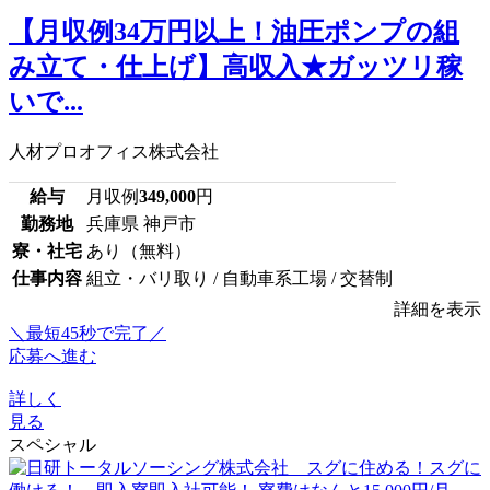
【月収例34万円以上！油圧ポンプの組
み立て・仕上げ】高収入★ガッツリ稼
いで...
人材プロオフィス株式会社
給与
月収例
349,000
円
勤務地
兵庫県 神戸市
寮・社宅
あり（無料）
仕事内容
組立・バリ取り / 自動車系工場 / 交替制
詳細を表示
＼最短45秒で完了／
応募へ進む
詳しく
見る
スペシャル