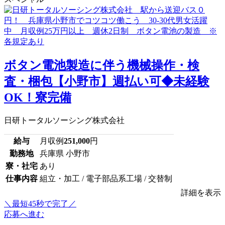
ボタン電池製造に伴う機械操作・検
査・梱包【小野市】週払い可◆未経験
OK！寮完備
日研トータルソーシング株式会社
給与
月収例
251,000
円
勤務地
兵庫県 小野市
寮・社宅
あり
仕事内容
組立・加工 / 電子部品系工場 / 交替制
詳細を表示
＼最短45秒で完了／
応募へ進む