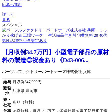
応募へ進む
詳しく
見る
スペシャル
【月収例34.7万円】小型電子部品の原材
料の製造◎祝金あり《D43-006...
パーソルファクトリーパートナーズ株式会社 兵庫
給与
月収例
347,000
円
勤務
兵庫県 豊岡市
地
寮・
あり（無料）
社宅
仕事
≪寮無料・月収34.5万円・派遣社員≫電子部品系工場