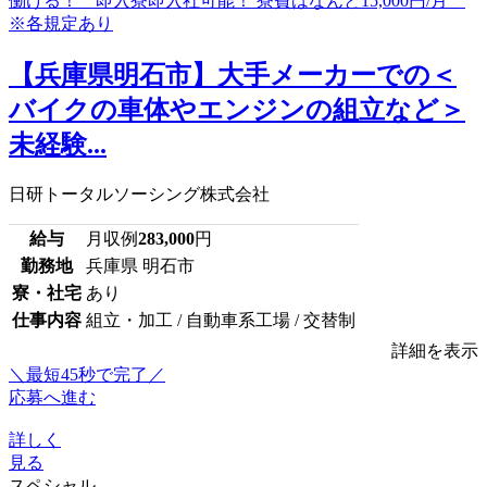
【兵庫県明石市】大手メーカーでの＜
バイクの車体やエンジンの組立など＞
未経験...
日研トータルソーシング株式会社
給与
月収例
283,000
円
勤務地
兵庫県 明石市
寮・社宅
あり
仕事内容
組立・加工 / 自動車系工場 / 交替制
詳細を表示
＼最短45秒で完了／
応募へ進む
詳しく
見る
スペシャル