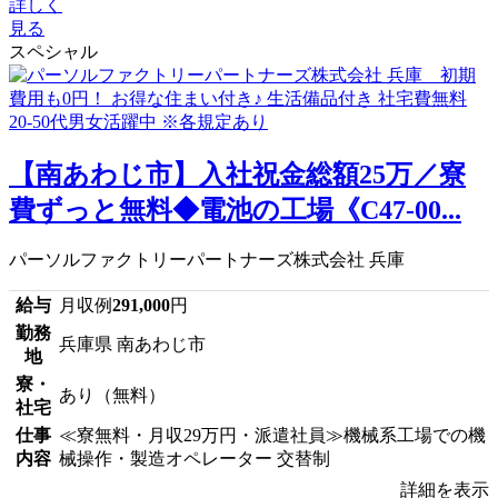
詳しく
見る
スペシャル
【南あわじ市】入社祝金総額25万／寮
費ずっと無料◆電池の工場《C47-00...
パーソルファクトリーパートナーズ株式会社 兵庫
給与
月収例
291,000
円
勤務
兵庫県 南あわじ市
地
寮・
あり（無料）
社宅
仕事
≪寮無料・月収29万円・派遣社員≫機械系工場での機
内容
械操作・製造オペレーター 交替制
詳細を表示