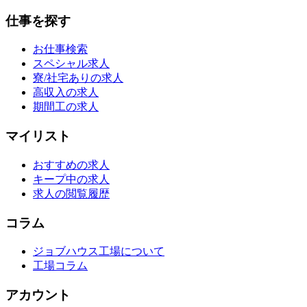
仕事を探す
お仕事検索
スペシャル求人
寮/社宅ありの求人
高収入の求人
期間工の求人
マイリスト
おすすめの求人
キープ中の求人
求人の閲覧履歴
コラム
ジョブハウス工場について
工場コラム
アカウント