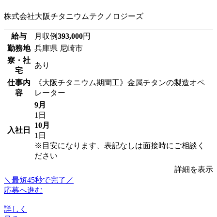
株式会社大阪チタニウムテクノロジーズ
給与
月収例
393,000
円
勤務地
兵庫県 尼崎市
寮・社
あり
宅
仕事内
《大阪チタニウム期間工》金属チタンの製造オペ
容
レーター
9月
1日
10月
入社日
1日
※目安になります、表記なしは面接時にご相談く
ださい
詳細を表示
＼最短45秒で完了／
応募へ進む
詳しく