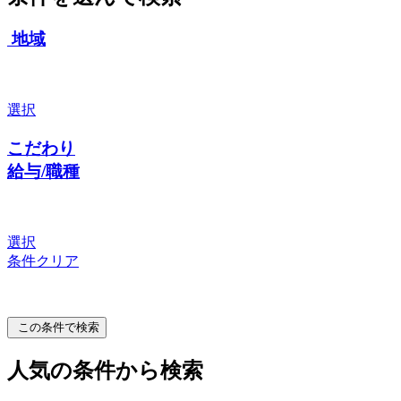
地域
選択
こだわり
給与/職種
選択
条件クリア
この条件で検索
人気の条件から検索