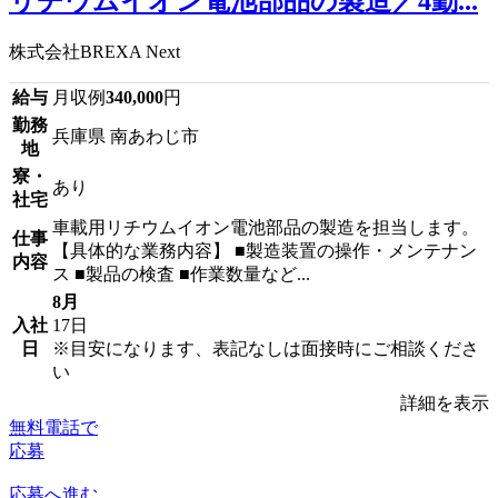
リチウムイオン電池部品の製造／4勤...
株式会社BREXA Next
給与
月収例
340,000
円
勤務
兵庫県 南あわじ市
地
寮・
あり
社宅
車載用リチウムイオン電池部品の製造を担当します。
仕事
【具体的な業務内容】 ■製造装置の操作・メンテナン
内容
ス ■製品の検査 ■作業数量など...
8月
入社
17日
日
※目安になります、表記なしは面接時にご相談くださ
い
詳細を表示
無料電話で
応募
応募へ進む