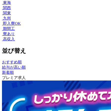
東海
関西
関東
九州
即入寮OK
期間工
寮あり
高収入
並び替え
おすすめ順
給与が高い順
新着順
プレミア求人