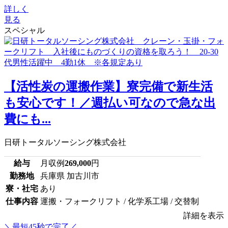
詳しく
見る
スペシャル
【活性炭の運搬作業】寮完備で新生活
も安心です！／週払い可なので急な出
費にも...
日研トータルソーシング株式会社
給与
月収例
269,000
円
勤務地
兵庫県 加古川市
寮・社宅
あり
仕事内容
運搬・フォークリフト / 化学系工場 / 交替制
詳細を表示
＼最短45秒で完了／