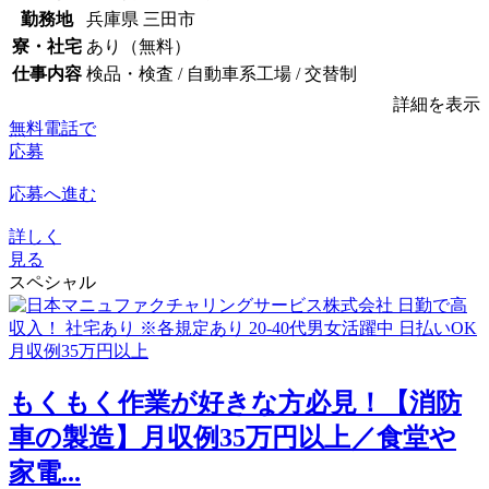
勤務地
兵庫県 三田市
寮・社宅
あり（無料）
仕事内容
検品・検査 / 自動車系工場 / 交替制
詳細を表示
無料電話で
応募
応募へ進む
詳しく
見る
スペシャル
もくもく作業が好きな方必見！【消防
車の製造】月収例35万円以上／食堂や
家電...