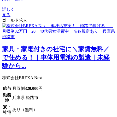
詳しく
見る
ゴールド求人
家具・家電付きの社宅に＼家賃無料／
で住める！｜車体用電池の製造｜未経
験から...
株式会社BREXA Next
給与
月収例
320,000
円
勤務
兵庫県 姫路市
地
寮・
あり（無料）
社宅