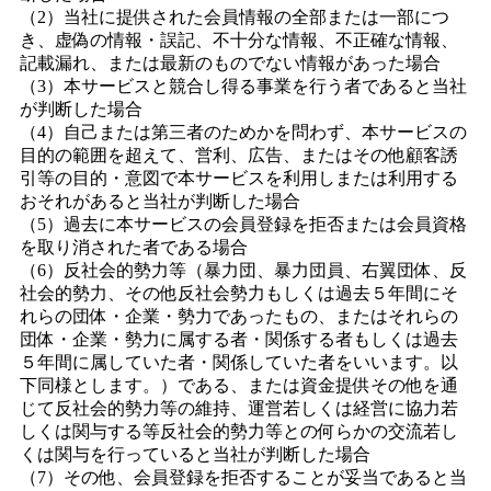
（2）当社に提供された会員情報の全部または一部につ
き、虚偽の情報・誤記、不十分な情報、不正確な情報、
記載漏れ、または最新のものでない情報があった場合
（3）本サービスと競合し得る事業を行う者であると当社
が判断した場合
（4）自己または第三者のためかを問わず、本サービスの
目的の範囲を超えて、営利、広告、またはその他顧客誘
引等の目的・意図で本サービスを利用しまたは利用する
おそれがあると当社が判断した場合
（5）過去に本サービスの会員登録を拒否または会員資格
を取り消された者である場合
（6）反社会的勢力等（暴力団、暴力団員、右翼団体、反
社会的勢力、その他反社会勢力もしくは過去５年間にそ
れらの団体・企業・勢力であったもの、またはそれらの
団体・企業・勢力に属する者・関係する者もしくは過去
５年間に属していた者・関係していた者をいいます。以
下同様とします。）である、または資金提供その他を通
じて反社会的勢力等の維持、運営若しくは経営に協力若
しくは関与する等反社会的勢力等との何らかの交流若し
くは関与を行っていると当社が判断した場合
（7）その他、会員登録を拒否することが妥当であると当