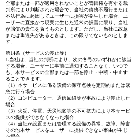
全部または一部が適用されないことが管轄権を有する裁
判所により判断された場合で、当社の債務不履行または
不法行為に起因してユーザーに損害が発生した場合、ユ
ーザーに直接かつ現実に生じた通常の損害に限り、当社
が賠償の責任を負うものとします。ただし、当社に故意
または重過失があるときは、この限りでないものとしま
す。
第14条（サービスの停止等）
1.当社は、当社の判断により、次の各号のいずれかに該当
する場合、ユーザーに事前に通知することなく、いつで
も、本サービスの全部または一部を停止・中断・中止す
ることできます。
（1）本サービスに係る設備の保守点検を定期的または緊
急に行う場合
（2）コンピューター、通信回線等が事故により停止した
場合
（3）火災、停電、天災地変等の不可抗力により本サービ
スの提供ができなくなった場合
（4）当社が設置または管理する設備の異常、故障、障害
その他本サービスをユーザーに提供できない事由が生じ
た場合