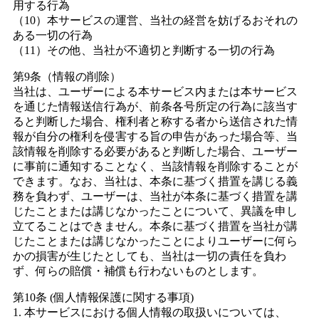
用する行為
（10）本サービスの運営、当社の経営を妨げるおそれの
ある一切の行為
（11）その他、当社が不適切と判断する一切の行為
第9条（情報の削除）
当社は、ユーザーによる本サービス内または本サービス
を通じた情報送信行為が、前条各号所定の行為に該当す
ると判断した場合、権利者と称する者から送信された情
報が自分の権利を侵害する旨の申告があった場合等、当
該情報を削除する必要があると判断した場合、ユーザー
に事前に通知することなく、当該情報を削除することが
できます。なお、当社は、本条に基づく措置を講じる義
務を負わず、ユーザーは、当社が本条に基づく措置を講
じたことまたは講じなかったことについて、異議を申し
立てることはできません。本条に基づく措置を当社が講
じたことまたは講じなかったことによりユーザーに何ら
かの損害が生じたとしても、当社は一切の責任を負わ
ず、何らの賠償・補償も行わないものとします。
第10条 (個人情報保護に関する事項)
1. 本サービスにおける個人情報の取扱いについては、