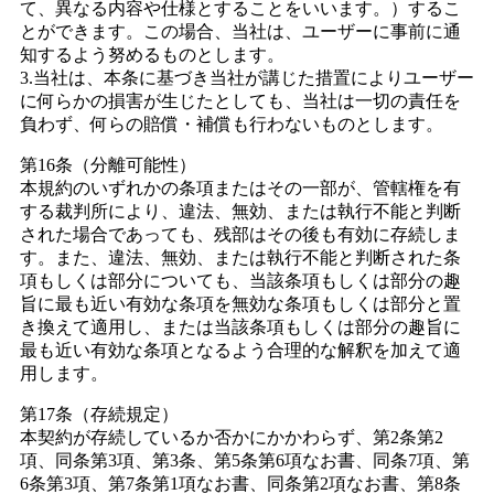
て、異なる内容や仕様とすることをいいます。）するこ
とができます。この場合、当社は、ユーザーに事前に通
知するよう努めるものとします。
3.当社は、本条に基づき当社が講じた措置によりユーザー
に何らかの損害が生じたとしても、当社は一切の責任を
負わず、何らの賠償・補償も行わないものとします。
第16条（分離可能性）
本規約のいずれかの条項またはその一部が、管轄権を有
する裁判所により、違法、無効、または執行不能と判断
された場合であっても、残部はその後も有効に存続しま
す。また、違法、無効、または執行不能と判断された条
項もしくは部分についても、当該条項もしくは部分の趣
旨に最も近い有効な条項を無効な条項もしくは部分と置
き換えて適用し、または当該条項もしくは部分の趣旨に
最も近い有効な条項となるよう合理的な解釈を加えて適
用します。
第17条（存続規定）
本契約が存続しているか否かにかかわらず、第2条第2
項、同条第3項、第3条、第5条第6項なお書、同条7項、第
6条第3項、第7条第1項なお書、同条第2項なお書、第8条