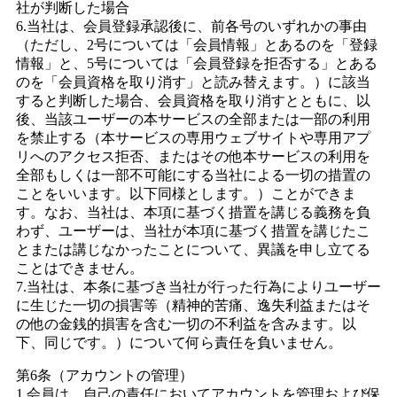
社が判断した場合
6.当社は、会員登録承認後に、前各号のいずれかの事由
（ただし、2号については「会員情報」とあるのを「登録
情報」と、5号については「会員登録を拒否する」とある
のを「会員資格を取り消す」と読み替えます。）に該当
すると判断した場合、会員資格を取り消すとともに、以
後、当該ユーザーの本サービスの全部または一部の利用
を禁止する（本サービスの専用ウェブサイトや専用アプ
リへのアクセス拒否、またはその他本サービスの利用を
全部もしくは一部不可能にする当社による一切の措置の
ことをいいます。以下同様とします。）ことができま
す。なお、当社は、本項に基づく措置を講じる義務を負
わず、ユーザーは、当社が本項に基づく措置を講じたこ
とまたは講じなかったことについて、異議を申し立てる
ことはできません。
7.当社は、本条に基づき当社が行った行為によりユーザー
に生じた一切の損害等（精神的苦痛、逸失利益またはそ
の他の金銭的損害を含む一切の不利益を含みます。以
下、同じです。）について何ら責任を負いません。
第6条（アカウントの管理）
1.会員は、自己の責任においてアカウントを管理および保