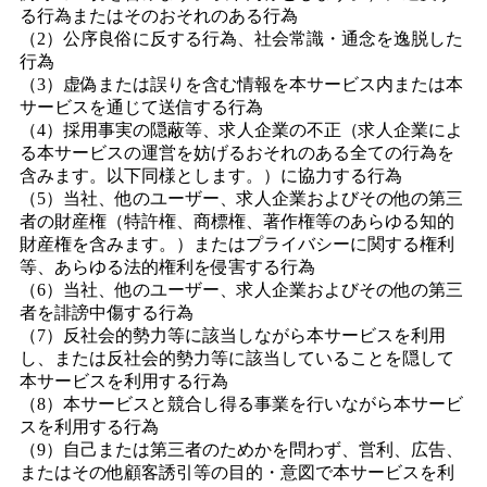
る行為またはそのおそれのある行為
（2）公序良俗に反する行為、社会常識・通念を逸脱した
行為
（3）虚偽または誤りを含む情報を本サービス内または本
サービスを通じて送信する行為
（4）採用事実の隠蔽等、求人企業の不正（求人企業によ
る本サービスの運営を妨げるおそれのある全ての行為を
含みます。以下同様とします。）に協力する行為
（5）当社、他のユーザー、求人企業およびその他の第三
者の財産権（特許権、商標権、著作権等のあらゆる知的
財産権を含みます。）またはプライバシーに関する権利
等、あらゆる法的権利を侵害する行為
（6）当社、他のユーザー、求人企業およびその他の第三
者を誹謗中傷する行為
（7）反社会的勢力等に該当しながら本サービスを利用
し、または反社会的勢力等に該当していることを隠して
本サービスを利用する行為
（8）本サービスと競合し得る事業を行いながら本サービ
スを利用する行為
（9）自己または第三者のためかを問わず、営利、広告、
またはその他顧客誘引等の目的・意図で本サービスを利