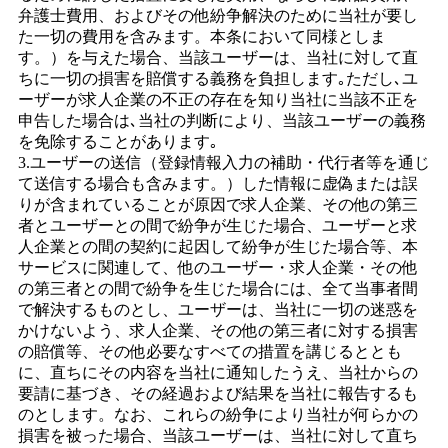
弁護士費用、およびその他紛争解決のために当社が要し
た一切の費用を含みます。本条において同様としま
す。）を与えた場合、当該ユーザーは、当社に対して直
ちに一切の損害を賠償する義務を負担します｡ただし､ユ
ーザーが求人企業の不正の存在を知り当社に当該不正を
申告した場合は､当社の判断により、当該ユーザーの義務
を免除することがあります｡
3.ユーザーの送信（登録情報入力の補助・代行者等を通じ
て送信する場合も含みます。）した情報に虚偽または誤
りが含まれていることが原因で求人企業、その他の第三
者とユーザーとの間で紛争が生じた場合、ユーザーと求
人企業との間の契約に起因して紛争が生じた場合等、本
サービスに関連して、他のユーザー・求人企業・その他
の第三者との間で紛争を生じた場合には、全て当事者間
で解決するものとし、ユーザーは、当社に一切の迷惑を
かけないよう、求人企業、その他の第三者に対する損害
の賠償等、その他必要なすべての措置を講じるととも
に、直ちにその内容を当社に通知したうえ、当社からの
要請に基づき、その経過および結果を当社に報告するも
のとします。なお、これらの紛争により当社が何らかの
損害を被った場合、当該ユーザーは、当社に対して直ち