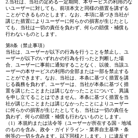
2.当社は、当社の定める一定期間、本サービスの利用のな
いユーザーに対しても、前項本文と同様の措置を講ずる
ことができるものとします。なお、本項に基づき当社が
講じた措置によりユーザーに何らかの損害が生じたとし
ても、当社は一切の責任を負わず、何らの賠償・補償も
行わないものとします。
第8条（禁止事項）
当社は、ユーザーが以下の行為を行うことを禁止し、ユ
ーザーが以下のいずれかの行為を行ったと判断した場
合、ユーザーに事前に通知することなく、以後、当該ユ
ーザーの本サービスの利用の全部または一部を禁止する
ことができます。なお、当社は、本条に基づく措置を講
じる義務を負わず、ユーザーは、当社が本条に基づく措
置を講じたことまたは講じなかったことについて、異議
を申し立てることはできません。本条に基づく措置を当
社が講じたことまたは講じなかったことによりユーザー
に何らかの損害が生じたとしても、当社は一切の責任を
負わず、何らの賠償・補償も行わないものとします。
（1）本規約または法令等（ユーザーが所在する国・地域
のものを含み、政令・ガイドライン・業界自主基準・条
例等の一切を含みます。以下同様とします。）に違反す