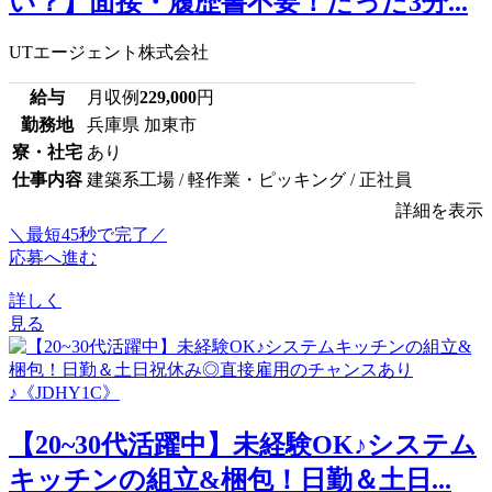
い？】面接・履歴書不要！たった3分...
UTエージェント株式会社
給与
月収例
229,000
円
勤務地
兵庫県 加東市
寮・社宅
あり
仕事内容
建築系工場 / 軽作業・ピッキング / 正社員
詳細を表示
＼最短45秒で完了／
応募へ進む
詳しく
見る
【20~30代活躍中】未経験OK♪システム
キッチンの組立&梱包！日勤＆土日...