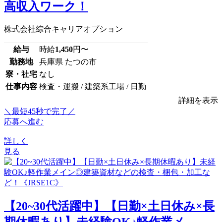
高収入ワーク！
株式会社綜合キャリアオプション
給与
時給
1,450
円〜
勤務地
兵庫県 たつの市
寮・社宅
なし
仕事内容
検査・運搬 / 建築系工場 / 日勤
詳細を表示
＼最短45秒で完了／
応募へ進む
詳しく
見る
【20~30代活躍中】【日勤×土日休み×長
期休暇あり】未経験OK♪軽作業メ...