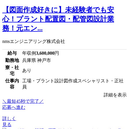
【図面作成好きに】未経験者でも安
心！プラント配置図・配管図設計業
務！元エン...
nmsエンジニアリング株式会社
給与
年収例
3,600,000
円
勤務地
兵庫県 神戸市
寮・社
あり
宅
仕事内
工場・プラント設計図作成スペシャリスト・正社
容
員
詳細を表示
＼最短45秒で完了／
応募へ進む
詳しく
見る