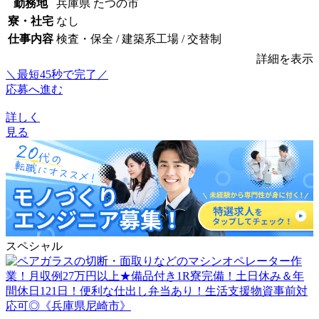
勤務地
兵庫県 たつの市
寮・社宅
なし
仕事内容
検査・保全 / 建築系工場 / 交替制
詳細を表示
＼最短45秒で完了／
応募へ進む
詳しく
見る
スペシャル