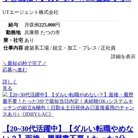
UTエージェント株式会社
給与
月収例
225,000
円
勤務地
兵庫県 たつの市
寮・社宅
あり
仕事内容
建築系工場 / 組立・加工・プレス / 正社員
詳細を表示
＼最短45秒で完了／
応募へ進む
詳しく
見る
【20~30代活躍中】【ダルい転職やめな