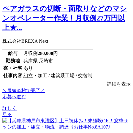
ペアガラスの切断・面取りなどのマシ
ンオペレーター作業！月収例27万円以
上★...
株式会社BREXA Next
給与
月収例
280,000
円
勤務地
兵庫県 尼崎市
寮・社宅
あり
仕事内容
組立・加工 / 建築系工場 / 交替制
詳細を表示
＼最短45秒で完了／
応募へ進む
詳しく
見る