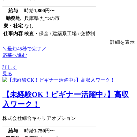
給与
時給
1,800
円〜
勤務地
兵庫県 たつの市
寮・社宅
なし
仕事内容
検査・保全 / 建築系工場 / 交替制
詳細を表示
＼最短45秒で完了／
応募へ進む
詳しく
見る
【未経験OK！ビギナー活躍中♪】高収
入ワーク！
株式会社綜合キャリアオプション
給与
時給
1,750
円〜