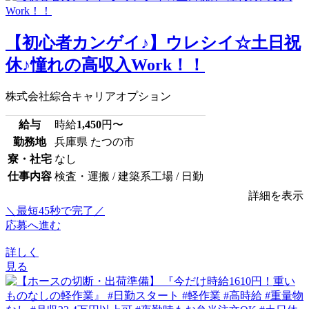
【初心者カンゲイ♪】ウレシイ☆土日祝
休♪憧れの高収入Work！！
株式会社綜合キャリアオプション
給与
時給
1,450
円〜
勤務地
兵庫県 たつの市
寮・社宅
なし
仕事内容
検査・運搬 / 建築系工場 / 日勤
詳細を表示
＼最短45秒で完了／
応募へ進む
詳しく
見る