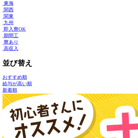
東海
関西
関東
九州
即入寮OK
期間工
寮あり
高収入
並び替え
おすすめ順
給与が高い順
新着順