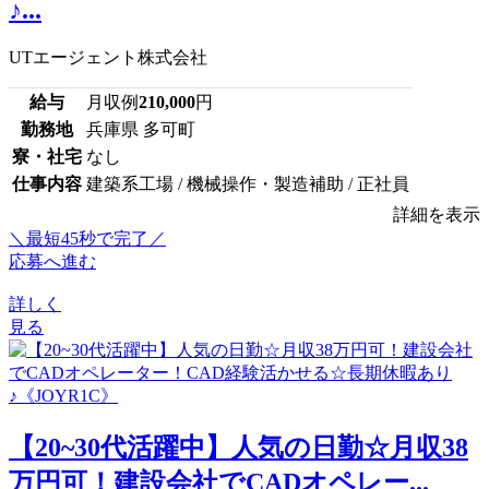
♪...
UTエージェント株式会社
給与
月収例
210,000
円
勤務地
兵庫県 多可町
寮・社宅
なし
仕事内容
建築系工場 / 機械操作・製造補助 / 正社員
詳細を表示
＼最短45秒で完了／
応募へ進む
詳しく
見る
【20~30代活躍中】人気の日勤☆月収38
万円可！建設会社でCADオペレー...