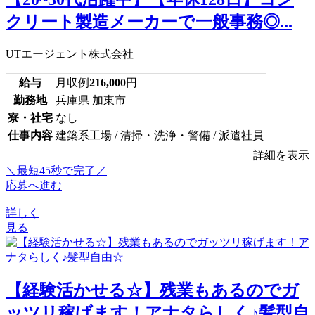
クリート製造メーカーで一般事務◎...
UTエージェント株式会社
給与
月収例
216,000
円
勤務地
兵庫県 加東市
寮・社宅
なし
仕事内容
建築系工場 / 清掃・洗浄・警備 / 派遣社員
詳細を表示
＼最短45秒で完了／
応募へ進む
詳しく
見る
【経験活かせる☆】残業もあるのでガ
ッツリ稼げます！アナタらしく♪髪型自