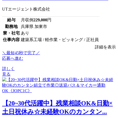
UTエージェント株式会社
給与
月収例
229,000
円
勤務地
兵庫県 加東市
寮・社宅
あり
仕事内容
建築系工場 / 軽作業・ピッキング / 正社員
詳細を表示
＼最短45秒で完了／
応募へ進む
詳しく
見る
【20~30代活躍中】残業相談OK&日勤×
土日祝休み☆未経験OKのカンタン...