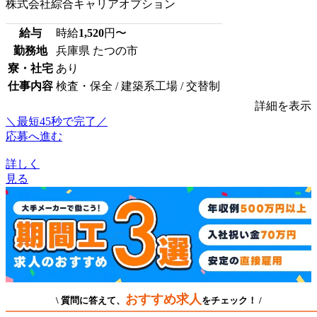
株式会社綜合キャリアオプション
給与
時給
1,520
円〜
勤務地
兵庫県 たつの市
寮・社宅
あり
仕事内容
検査・保全 / 建築系工場 / 交替制
詳細を表示
＼最短45秒で完了／
応募へ進む
詳しく
見る
おすすめ求人
\ 質問に答えて、
をチェック！ /