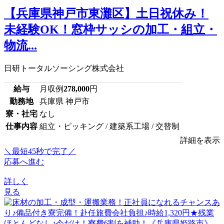
【兵庫県神戸市東灘区】土日祝休み！
未経験OK！窓枠サッシの加工・組立・
物流...
日研トータルソーシング株式会社
給与
月収例
278,000
円
勤務地
兵庫県 神戸市
寮・社宅
なし
仕事内容
組立・ピッキング / 建築系工場 / 交替制
詳細を表示
＼最短45秒で完了／
応募へ進む
詳しく
見る