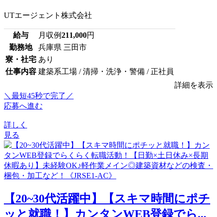
UTエージェント株式会社
給与
月収例
211,000
円
勤務地
兵庫県 三田市
寮・社宅
あり
仕事内容
建築系工場 / 清掃・洗浄・警備 / 正社員
詳細を表示
＼最短45秒で完了／
応募へ進む
詳しく
見る
【20~30代活躍中】【スキマ時間にポチ
ッと就職！】カンタンWEB登録でら...