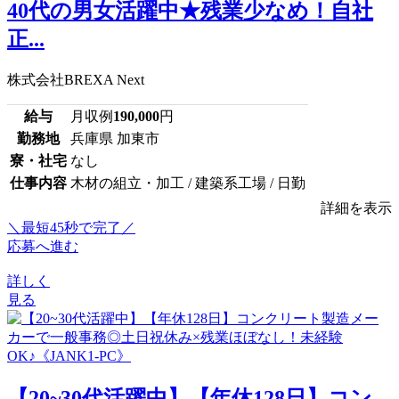
40代の男女活躍中★残業少なめ！自社
正...
株式会社BREXA Next
給与
月収例
190,000
円
勤務地
兵庫県 加東市
寮・社宅
なし
仕事内容
木材の組立・加工 / 建築系工場 / 日勤
詳細を表示
＼最短45秒で完了／
応募へ進む
詳しく
見る
【20~30代活躍中】【年休128日】コン