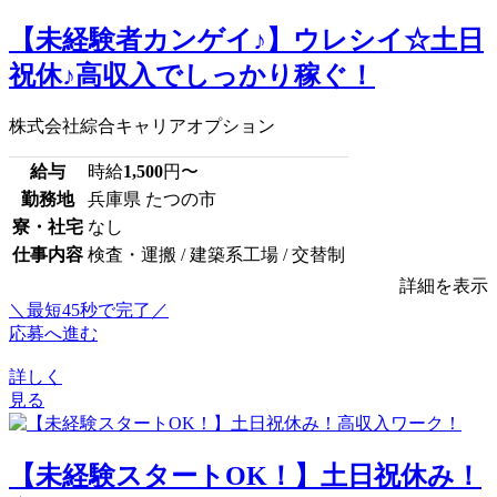
【未経験者カンゲイ♪】ウレシイ☆土日
祝休♪高収入でしっかり稼ぐ！
株式会社綜合キャリアオプション
給与
時給
1,500
円〜
勤務地
兵庫県 たつの市
寮・社宅
なし
仕事内容
検査・運搬 / 建築系工場 / 交替制
詳細を表示
＼最短45秒で完了／
応募へ進む
詳しく
見る
【未経験スタートOK！】土日祝休み！