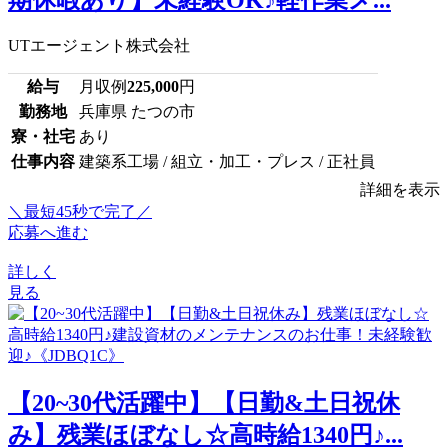
UTエージェント株式会社
給与
月収例
225,000
円
勤務地
兵庫県 たつの市
寮・社宅
あり
仕事内容
建築系工場 / 組立・加工・プレス / 正社員
詳細を表示
＼最短45秒で完了／
応募へ進む
詳しく
見る
【20~30代活躍中】【日勤&土日祝休
み】残業ほぼなし☆高時給1340円♪...