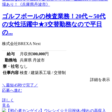
ゴルフボールの検査業務！20代～50代
の女性活躍中★3交替勤務なので平日
の...
株式会社BREXA Next
給与
月収例
300,000
円
勤務地
兵庫県 丹波市
寮・社宅
なし
仕事内容
検査 / 建築系工場 / 交替制
詳細を表示
＼最短45秒で完了／
応募へ進む
詳しく
見る