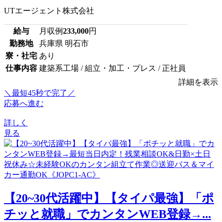
UTエージェント株式会社
給与
月収例
233,000
円
勤務地
兵庫県 明石市
寮・社宅
あり
仕事内容
建築系工場 / 組立・加工・プレス / 正社員
詳細を表示
＼最短45秒で完了／
応募へ進む
詳しく
見る
【20~30代活躍中】【タイパ最強】「ポ
チッと就職」でカンタンWEB登録→...