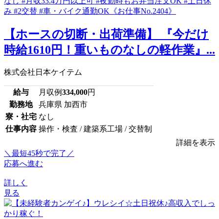
【ホースの切断・出荷準備】 『今だけ
時給1610円！重いものなしの軽作業』...
株式会社日本ケイテム
給与
月収例
334,000
円
勤務地
兵庫県 加西市
寮・社宅
なし
仕事内容
操作・検査 / 建築系工場 / 交替制
詳細を表示
＼最短45秒で完了／
応募へ進む
詳しく
見る