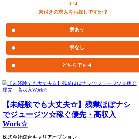
1 / 4
寮付きの求人をお探しですか？
寮あり
寮なし
どちらでも可
【未経験でも大丈夫☆】残業ほぼナシ
でジュージツ☆稼ぐ優先・高収入
Work☆
株式会社綜合キャリアオプション