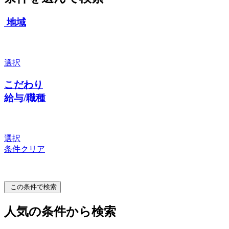
地域
選択
こだわり
給与/職種
選択
条件クリア
この条件で検索
人気の条件から検索