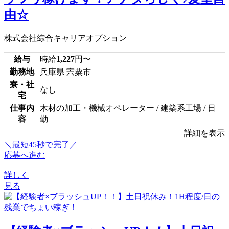
由☆
株式会社綜合キャリアオプション
給与
時給
1,227
円〜
勤務地
兵庫県 宍粟市
寮・社
なし
宅
仕事内
木材の加工・機械オペレーター / 建築系工場 / 日
容
勤
詳細を表示
＼最短45秒で完了／
応募へ進む
詳しく
見る