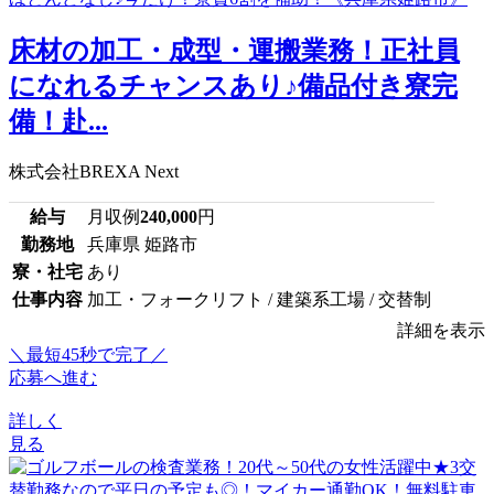
床材の加工・成型・運搬業務！正社員
になれるチャンスあり♪備品付き寮完
備！赴...
株式会社BREXA Next
給与
月収例
240,000
円
勤務地
兵庫県 姫路市
寮・社宅
あり
仕事内容
加工・フォークリフト / 建築系工場 / 交替制
詳細を表示
＼最短45秒で完了／
応募へ進む
詳しく
見る