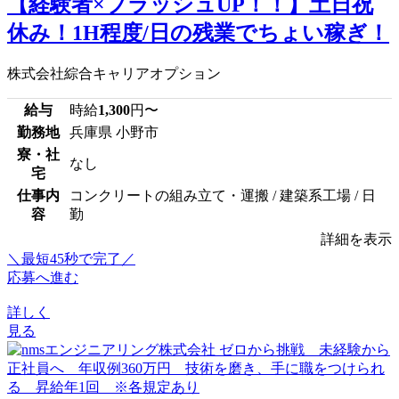
【経験者×ブラッシュUP！！】土日祝
休み！1H程度/日の残業でちょい稼ぎ！
株式会社綜合キャリアオプション
給与
時給
1,300
円〜
勤務地
兵庫県 小野市
寮・社
なし
宅
仕事内
コンクリートの組み立て・運搬 / 建築系工場 / 日
容
勤
詳細を表示
＼最短45秒で完了／
応募へ進む
詳しく
見る