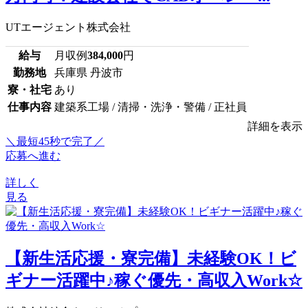
UTエージェント株式会社
給与
月収例
384,000
円
勤務地
兵庫県 丹波市
寮・社宅
あり
仕事内容
建築系工場 / 清掃・洗浄・警備 / 正社員
詳細を表示
＼最短45秒で完了／
応募へ進む
詳しく
見る
【新生活応援・寮完備】未経験OK！ビ
ギナー活躍中♪稼ぐ優先・高収入Work☆