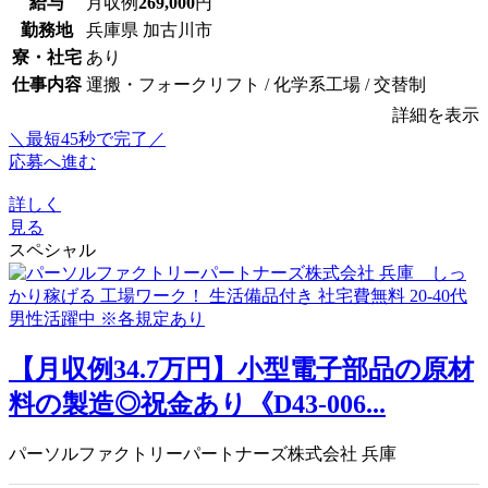
給与
月収例
269,000
円
勤務地
兵庫県 加古川市
寮・社宅
あり
仕事内容
運搬・フォークリフト / 化学系工場 / 交替制
詳細を表示
＼最短45秒で完了／
応募へ進む
詳しく
見る
スペシャル
【月収例34.7万円】小型電子部品の原材
料の製造◎祝金あり《D43-006...
パーソルファクトリーパートナーズ株式会社 兵庫