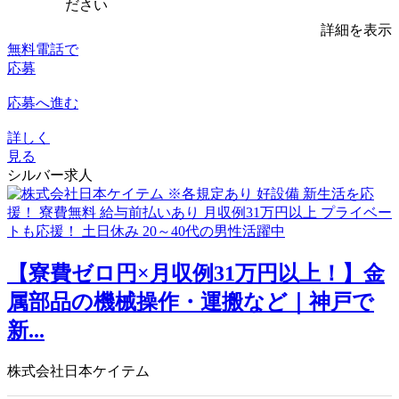
ださい
詳細を表示
無料電話で
応募
応募へ進む
詳しく
見る
シルバー求人
【寮費ゼロ円×月収例31万円以上！】金
属部品の機械操作・運搬など｜神戸で
新...
株式会社日本ケイテム