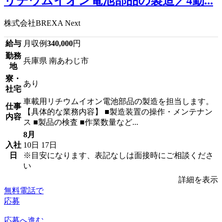
リチウムイオン電池部品の製造／4勤...
株式会社BREXA Next
給与
月収例
340,000
円
勤務
兵庫県 南あわじ市
地
寮・
あり
社宅
車載用リチウムイオン電池部品の製造を担当します。
仕事
【具体的な業務内容】 ■製造装置の操作・メンテナン
内容
ス ■製品の検査 ■作業数量など...
8月
入社
10日
17日
日
※目安になります、表記なしは面接時にご相談くださ
い
詳細を表示
無料電話で
応募
応募へ進む