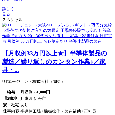
詳しく
見る
スペシャル
【月収例33万円以上★】半導体製品の
製造／繰り返しのカンタン作業♪／家
具・...
UTエージェント株式会社（関東）
給与
月収例
331,000
円
勤務地
兵庫県 伊丹市
寮・社宅
あり
仕事内容
半導体工場 / 機械操作・製造補助 / 正社員