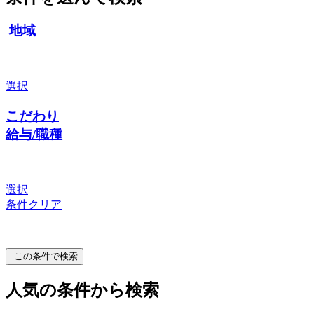
地域
選択
こだわり
給与/職種
選択
条件クリア
この条件で検索
人気の条件から検索