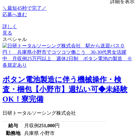
詳細を表示
＼最短45秒で完了／
応募へ進む
詳しく
見る
スペシャル
ボタン電池製造に伴う機械操作・検
査・梱包【小野市】週払い可◆未経験
OK！寮完備
日研トータルソーシング株式会社
給与
月収例
251,000
円
勤務地
兵庫県 小野市