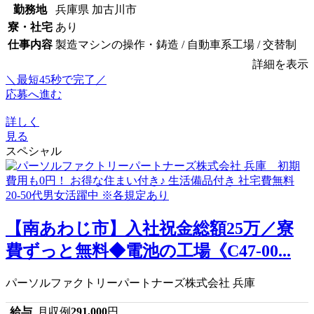
勤務地
兵庫県 加古川市
寮・社宅
あり
仕事内容
製造マシンの操作・鋳造 / 自動車系工場 / 交替制
詳細を表示
＼最短45秒で完了／
応募へ進む
詳しく
見る
スペシャル
【南あわじ市】入社祝金総額25万／寮
費ずっと無料◆電池の工場《C47-00...
パーソルファクトリーパートナーズ株式会社 兵庫
給与
月収例
291,000
円