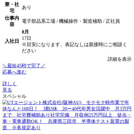
寮・社
あり
宅
仕事内
電子部品系工場 / 機械操作・製造補助 / 正社員
容
8月
17日
入社日
※目安になります、表記なしは面接時にご相談く
ださい
詳細を表示
＼最短45秒で完了／
応募へ進む
詳しく
見る
スペシャル