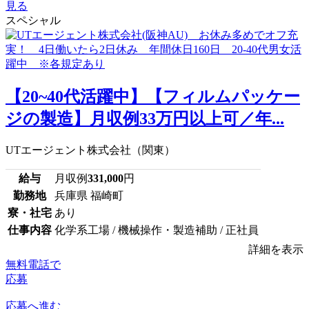
見る
スペシャル
【20~40代活躍中】【フィルムパッケー
ジの製造】月収例33万円以上可／年...
UTエージェント株式会社（関東）
給与
月収例
331,000
円
勤務地
兵庫県 福崎町
寮・社宅
あり
仕事内容
化学系工場 / 機械操作・製造補助 / 正社員
詳細を表示
無料電話で
応募
応募へ進む