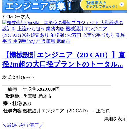
シルバー求人
【機械設計エンジニア（2D CAD）】直
径2m超の大口径プラントのトータル...
株式会社Questia
給与
年収例
5,920,000
円
勤務地
兵庫県 尼崎市
寮・社宅
あり
仕事内容
機械設計エンジニア（2D CAD） ・正社員
詳細を表示
＼最短45秒で完了／