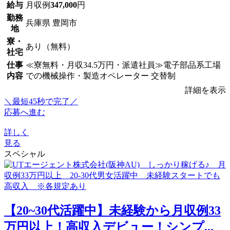
給与
月収例
347,000
円
勤務
兵庫県 豊岡市
地
寮・
あり（無料）
社宅
仕事
≪寮無料・月収34.5万円・派遣社員≫電子部品系工場
内容
での機械操作・製造オペレーター 交替制
詳細を表示
＼最短45秒で完了／
応募へ進む
詳しく
見る
スペシャル
【20~30代活躍中】未経験から月収例33
万円以上！高収入デビュー！シンプ...