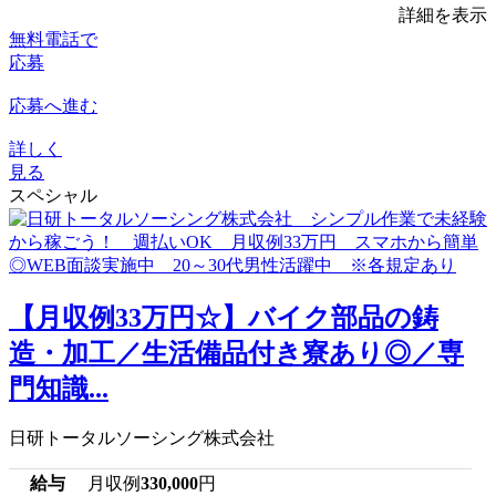
詳細を表示
無料電話で
応募
応募へ進む
詳しく
見る
スペシャル
【月収例33万円☆】バイク部品の鋳
造・加工／生活備品付き寮あり◎／専
門知識...
日研トータルソーシング株式会社
給与
月収例
330,000
円