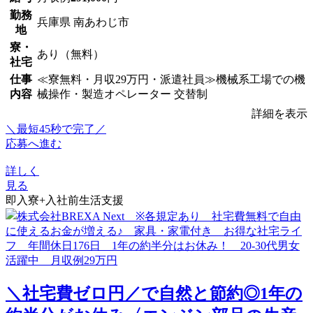
勤務
兵庫県 南あわじ市
地
寮・
あり（無料）
社宅
仕事
≪寮無料・月収29万円・派遣社員≫機械系工場での機
内容
械操作・製造オペレーター 交替制
詳細を表示
＼最短45秒で完了／
応募へ進む
詳しく
見る
即入寮+入社前生活支援
＼社宅費ゼロ円／で自然と節約◎1年の