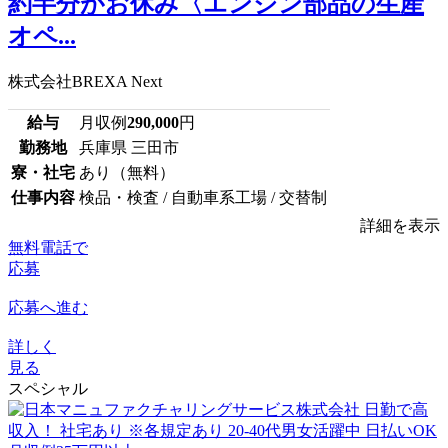
約半分がお休み〈エンジン部品の生産
オペ...
株式会社BREXA Next
給与
月収例
290,000
円
勤務地
兵庫県 三田市
寮・社宅
あり（無料）
仕事内容
検品・検査 / 自動車系工場 / 交替制
詳細を表示
無料電話で
応募
応募へ進む
詳しく
見る
スペシャル