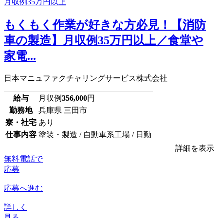
もくもく作業が好きな方必見！【消防
車の製造】月収例35万円以上／食堂や
家電...
日本マニュファクチャリングサービス株式会社
給与
月収例
356,000
円
勤務地
兵庫県 三田市
寮・社宅
あり
仕事内容
塗装・製造 / 自動車系工場 / 日勤
詳細を表示
無料電話で
応募
応募へ進む
詳しく
見る