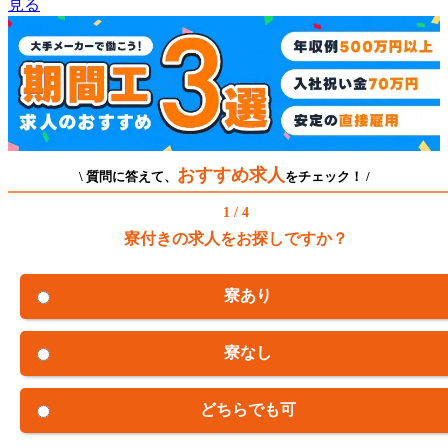
見る
おすすめ求人
\ 質問に答えて、
をチェック！ /
1 / 4
寮付きの求人をお探しですか？
寮あり
寮なし
どちらでも可