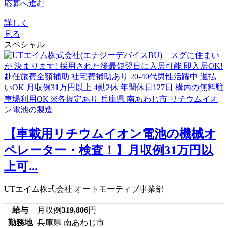
応募へ進む
詳しく
見る
スペシャル
【車載用リチウムイオン電池の機械オ
ペレーター・検査！】月収例31万円以
上可...
UTエイム株式会社 オートモーティブ事業部
給与
月収例
319,806
円
勤務地
兵庫県 南あわじ市