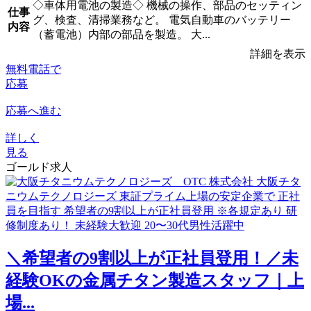
◇車体用電池の製造◇ 機械の操作、部品のセッティン
仕事
グ、検査、清掃業務など。 電気自動車のバッテリー
内容
（蓄電池）内部の部品を製造。 大...
詳細を表示
無料電話で
応募
応募へ進む
詳しく
見る
ゴールド求人
＼希望者の9割以上が正社員登用！／未
経験OKの金属チタン製造スタッフ｜上
場...