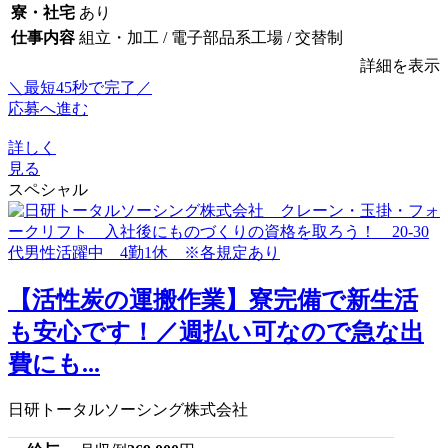
寮・社宅
あり
仕事内容
組立・加工 / 電子部品系工場 / 交替制
詳細を表示
＼最短45秒で完了／
応募へ進む
詳しく
見る
スペシャル
【活性炭の運搬作業】寮完備で新生活
も安心です！／週払い可なので急な出
費にも...
日研トータルソーシング株式会社