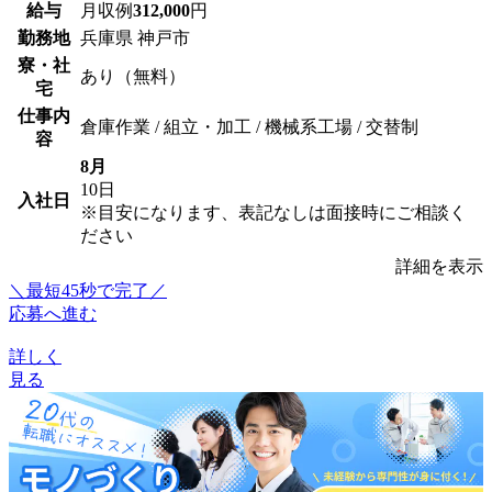
給与
月収例
312,000
円
勤務地
兵庫県 神戸市
寮・社
あり（無料）
宅
仕事内
倉庫作業 / 組立・加工 / 機械系工場 / 交替制
容
8月
10日
入社日
※目安になります、表記なしは面接時にご相談く
ださい
詳細を表示
＼最短45秒で完了／
応募へ進む
詳しく
見る