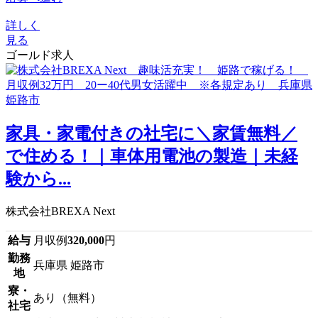
詳しく
見る
ゴールド求人
家具・家電付きの社宅に＼家賃無料／
で住める！｜車体用電池の製造｜未経
験から...
株式会社BREXA Next
給与
月収例
320,000
円
勤務
兵庫県 姫路市
地
寮・
あり（無料）
社宅