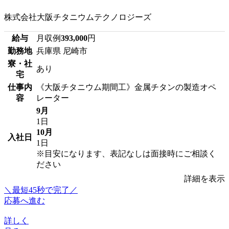
株式会社大阪チタニウムテクノロジーズ
給与
月収例
393,000
円
勤務地
兵庫県 尼崎市
寮・社
あり
宅
仕事内
《大阪チタニウム期間工》金属チタンの製造オペ
容
レーター
9月
1日
10月
入社日
1日
※目安になります、表記なしは面接時にご相談く
ださい
詳細を表示
＼最短45秒で完了／
応募へ進む
詳しく