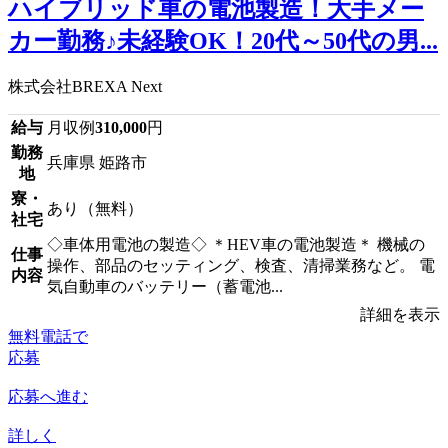
ハイブリッド車の電池製造！大手メー
カー勤務♪未経験OK！20代～50代の男...
株式会社BREXA Next
給与
月収例
310,000
円
勤務
兵庫県 姫路市
地
寮・
あり（無料）
社宅
◇車体用電池の製造◇ ＊HEV車の電池製造＊ 機械の
仕事
操作、部品のセッティング、検査、清掃業務など。 電
内容
気自動車のバッテリー（蓄電池...
詳細を表示
無料電話で
応募
応募へ進む
詳しく