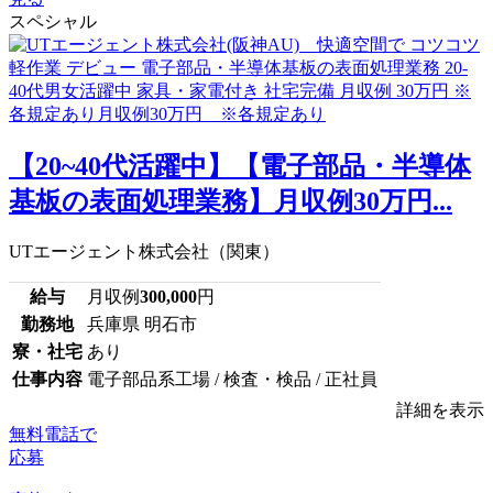
スペシャル
【20~40代活躍中】【電子部品・半導体
基板の表面処理業務】月収例30万円...
UTエージェント株式会社（関東）
給与
月収例
300,000
円
勤務地
兵庫県 明石市
寮・社宅
あり
仕事内容
電子部品系工場 / 検査・検品 / 正社員
詳細を表示
無料電話で
応募