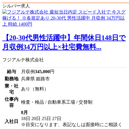
シルバー求人
【20-30代男性活躍中】年間休日148日で
月収例34万円以上×社宅費無料...
フジアルテ株式会社
給与
月収例
345,000
円
勤務地
兵庫県 姫路市
寮・社
あり（無料）
宅
仕事内
検査・検品 / 自動車系工場 / 交替制
容
8月
18日
20日
25日
27日
入社日
※目安になります、表記なしは面接時にご相談く