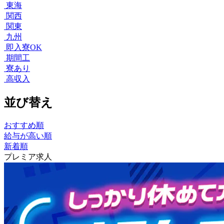
東海
関西
関東
九州
即入寮OK
期間工
寮あり
高収入
並び替え
おすすめ順
給与が高い順
新着順
プレミア求人