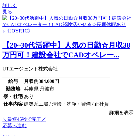
詳しく
見る
【20~30代活躍中】人気の日勤☆月収38
万円可！建設会社でCADオペレー...
UTエージェント株式会社
給与
月収例
384,000
円
勤務地
兵庫県 丹波市
寮・社宅
あり
仕事内容
建築系工場 / 清掃・洗浄・警備 / 正社員
詳細を表示
＼最短45秒で完了／
応募へ進む