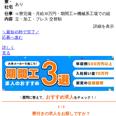
寮・
あり
社宅
仕事
≪寮完備・月給30万円・期間工≫機械系工場での組
内容
立・加工・プレス 交替制
詳細を表示
＼最短45秒で完了／
応募へ進む
詳しく
見る
おすすめ求人
\ 質問に答えて、
をチェック！ /
1 / 4
寮付きの求人をお探しですか？