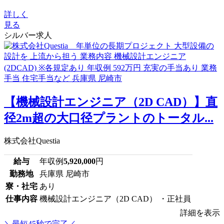
詳しく
見る
シルバー求人
【機械設計エンジニア（2D CAD）】直
径2m超の大口径プラントのトータル...
株式会社Questia
給与
年収例
5,920,000
円
勤務地
兵庫県 尼崎市
寮・社宅
あり
仕事内容
機械設計エンジニア（2D CAD） ・正社員
詳細を表示
＼最短45秒で完了／