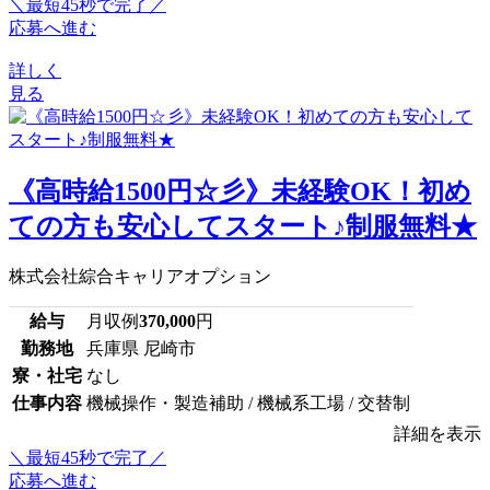
＼最短45秒で完了／
応募へ進む
詳しく
見る
《高時給1500円☆彡》未経験OK！初め
ての方も安心してスタート♪制服無料★
株式会社綜合キャリアオプション
給与
月収例
370,000
円
勤務地
兵庫県 尼崎市
寮・社宅
なし
仕事内容
機械操作・製造補助 / 機械系工場 / 交替制
詳細を表示
＼最短45秒で完了／
応募へ進む