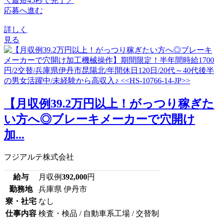
＼最短45秒で完了／
応募へ進む
詳しく
見る
【月収例39.2万円以上！がっつり稼ぎた
い方へ◎ブレーキメーカーで穴開け
加...
フジアルテ株式会社
給与
月収例
392,000
円
勤務地
兵庫県 伊丹市
寮・社宅
なし
仕事内容
検査・検品 / 自動車系工場 / 交替制