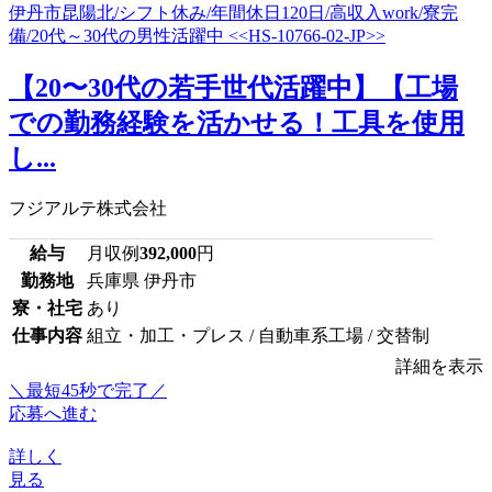
【20〜30代の若手世代活躍中】【工場
での勤務経験を活かせる！工具を使用
し...
フジアルテ株式会社
給与
月収例
392,000
円
勤務地
兵庫県 伊丹市
寮・社宅
あり
仕事内容
組立・加工・プレス / 自動車系工場 / 交替制
詳細を表示
＼最短45秒で完了／
応募へ進む
詳しく
見る