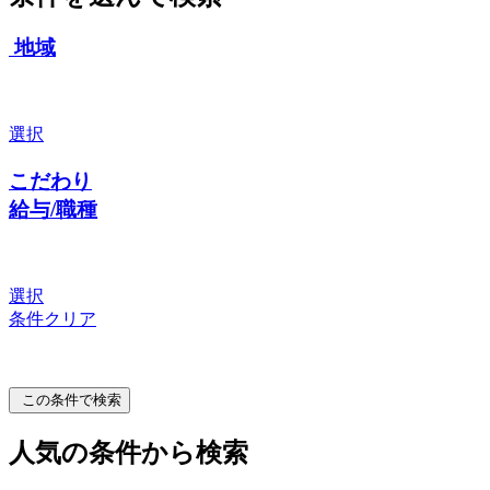
地域
選択
こだわり
給与/職種
選択
条件クリア
この条件で検索
人気の条件から検索