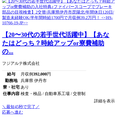
【20〜30代の若手世代活躍中】【あな
たはどっち？時給アップor寮費補助
の...
フジアルテ株式会社
給与
月収例
392,000
円
勤務地
兵庫県 伊丹市
寮・社宅
あり
仕事内容
検査・検品 / 自動車系工場 / 交替制
詳細を表示
＼最短45秒で完了／
応募へ進む