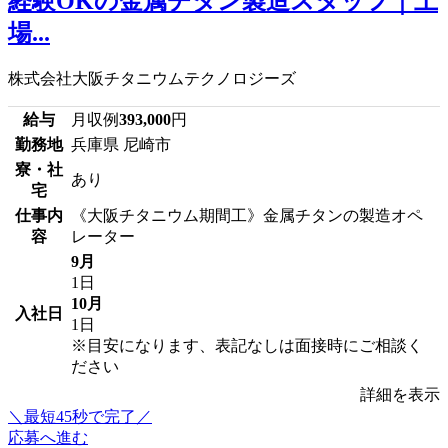
経験OKの金属チタン製造スタッフ｜上
場...
株式会社大阪チタニウムテクノロジーズ
給与
月収例
393,000
円
勤務地
兵庫県 尼崎市
寮・社
あり
宅
仕事内
《大阪チタニウム期間工》金属チタンの製造オペ
容
レーター
9月
1日
10月
入社日
1日
※目安になります、表記なしは面接時にご相談く
ださい
詳細を表示
＼最短45秒で完了／
応募へ進む