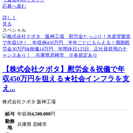
応募へ進む
詳しく
見る
スペシャル
【株式会社クボタ】慰労金＆祝儀で年
収450万円を狙える★社会インフラを支
え...
株式会社クボタ 阪神工場
給与
年収例
4,500,000
円
勤務
兵庫県 尼崎市
地