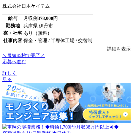
株式会社日本ケイテム
給与
月収例
378,000
円
勤務地
兵庫県 伊丹市
寮・社宅
あり（無料）
仕事内容
保全・管理 / 半導体工場 / 交替制
詳細を表示
＼最短45秒で完了／
応募へ進む
詳しく
見る