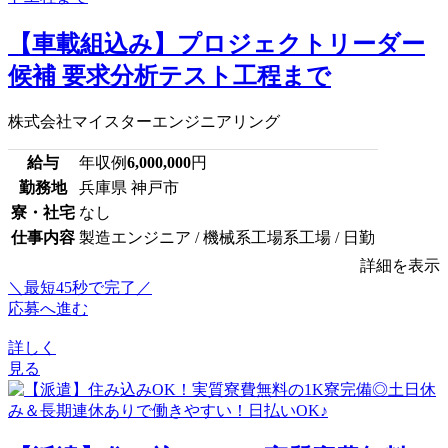
【車載組込み】プロジェクトリーダー
候補 要求分析テスト工程まで
株式会社マイスターエンジニアリング
給与
年収例
6,000,000
円
勤務地
兵庫県 神戸市
寮・社宅
なし
仕事内容
製造エンジニア / 機械系工場系工場 / 日勤
詳細を表示
＼最短45秒で完了／
応募へ進む
詳しく
見る