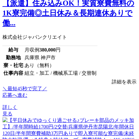
【派遣】住み込みOK！実質寮費無料の
1K寮完備◎土日休み＆長期連休ありで
働...
株式会社ジャパンクリエイト
給与
月収例
380,000
円
勤務地
兵庫県 神戸市
寮・社宅
あり（無料）
仕事内容
組立・加工 / 機械系工場 / 交替制
詳細を表示
＼最短45秒で完了／
応募へ進む
詳しく
見る