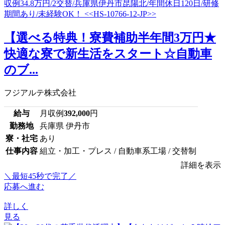
【選べる特典！寮費補助半年間3万円★
快適な寮で新生活をスタート☆自動車
のブ...
フジアルテ株式会社
給与
月収例
392,000
円
勤務地
兵庫県 伊丹市
寮・社宅
あり
仕事内容
組立・加工・プレス / 自動車系工場 / 交替制
詳細を表示
＼最短45秒で完了／
応募へ進む
詳しく
見る