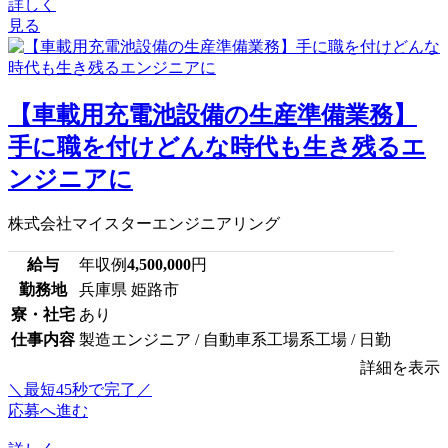
詳しく
見る
【車載用充電池設備の生産準備業務】
手に職を付けどんな時代も生き残るエ
ンジニアに
株式会社マイスターエンジニアリング
給与
年収例
4,500,000
円
勤務地
兵庫県 姫路市
寮・社宅
あり
仕事内容
製造エンジニア / 自動車系工場系工場 / 日勤
詳細を表示
＼最短45秒で完了／
応募へ進む