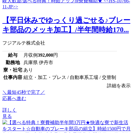
【平日休みでゆっくり過ごせる♪ブレー
キ部品のメッキ加工】/半年間時給170...
フジアルテ株式会社
給与
月収例
392,000
円
勤務地
兵庫県 伊丹市
寮・社宅
あり
仕事内容
組立・加工・プレス / 自動車系工場 / 交替制
詳細を表示
＼最短45秒で完了／
応募へ進む
詳しく
見る