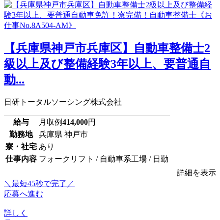
【兵庫県神戸市兵庫区】自動車整備士2
級以上及び整備経験3年以上、要普通自
動...
日研トータルソーシング株式会社
給与
月収例
414,000
円
勤務地
兵庫県 神戸市
寮・社宅
あり
仕事内容
フォークリフト / 自動車系工場 / 日勤
詳細を表示
＼最短45秒で完了／
応募へ進む
詳しく