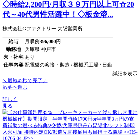
◇時給2,200円/月収３９万円以上可☆20
代～40代男性活躍中！◇板金溶...
株式会社Gファクトリー 大阪営業所
給与
月収例
396,000
円
勤務地
兵庫県 神戸市
寮・社宅
あり
仕事内容
配電盤の溶接・製造 / 機械系工場 / 日勤
詳細を表示
＼最短45秒で完了／
応募へ進む
詳しく
見る