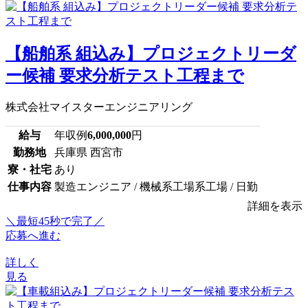
【船舶系 組込み】プロジェクトリーダ
ー候補 要求分析テスト工程まで
株式会社マイスターエンジニアリング
給与
年収例
6,000,000
円
勤務地
兵庫県 西宮市
寮・社宅
あり
仕事内容
製造エンジニア / 機械系工場系工場 / 日勤
詳細を表示
＼最短45秒で完了／
応募へ進む
詳しく
見る