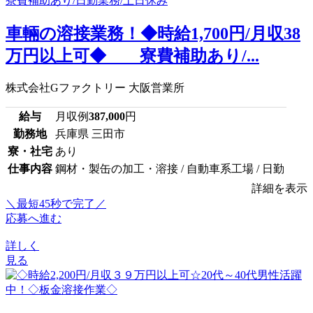
車輛の溶接業務！◆時給1,700円/月収38
万円以上可◆ 寮費補助あり/...
株式会社Gファクトリー 大阪営業所
給与
月収例
387,000
円
勤務地
兵庫県 三田市
寮・社宅
あり
仕事内容
鋼材・製缶の加工・溶接 / 自動車系工場 / 日勤
詳細を表示
＼最短45秒で完了／
応募へ進む
詳しく
見る