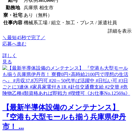
給与
月収例
381,000
円
勤務地
兵庫県 相生市
寮・社宅
あり（無料）
仕事内容
機械系工場 / 組立・加工・プレス / 派遣社員
詳細を表示
＼最短45秒で完了／
応募へ進む
詳しく
見る
【最新半導体設備のメンテナンス】
『空港も大型モールも揃う兵庫県伊丹
市！ ...