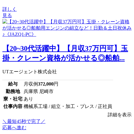
詳しく
見る
【20~30代活躍中】【月収37万円可】玉
掛・クレーン資格が活かせる◎船舶...
UTエージェント株式会社
給与
月収例
372,000
円
勤務地
兵庫県 尼崎市
寮・社宅
あり
仕事内容
機械系工場 / 組立・加工・プレス / 正社員
詳細を表示
＼最短45秒で完了／
応募へ進む