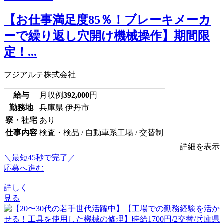
【お仕事満足度85％！ブレーキメーカ
ーで繰り返し穴開け機械操作】期間限
定！...
フジアルテ株式会社
給与
月収例
392,000
円
勤務地
兵庫県 伊丹市
寮・社宅
あり
仕事内容
検査・検品 / 自動車系工場 / 交替制
詳細を表示
＼最短45秒で完了／
応募へ進む
詳しく
見る