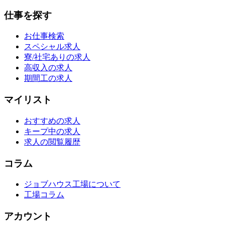
仕事を探す
お仕事検索
スペシャル求人
寮/社宅ありの求人
高収入の求人
期間工の求人
マイリスト
おすすめの求人
キープ中の求人
求人の閲覧履歴
コラム
ジョブハウス工場について
工場コラム
アカウント