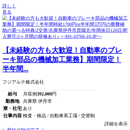
詳しく
見る
【未経験の方も大歓迎！自動車のブレ
ーキ部品の機械加工業務】期間限定！
半年間...
フジアルテ株式会社
給与
月収例
392,000
円
勤務地
兵庫県 伊丹市
寮・社宅
あり
仕事内容
検査・検品 / 自動車系工場 / 交替制
詳細を表示