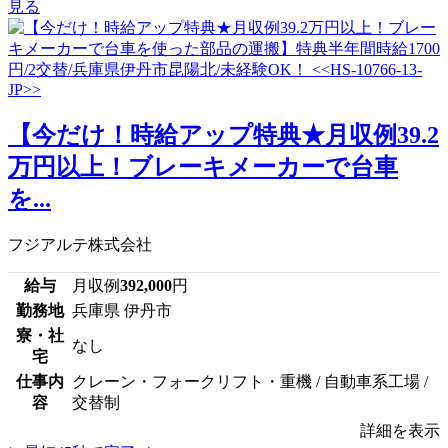
見る
【今だけ！時給アップ特典★月収例39.2
万円以上！ブレーキメーカーで台車
を...
フジアルテ株式会社
給与
月収例
392,000
円
勤務地
兵庫県 伊丹市
寮・社
なし
宅
仕事内
クレーン・フォークリフト・重機 / 自動車系工場 /
容
交替制
詳細を表示