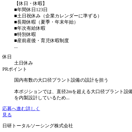
【休日・休暇】
■年間休日123日
■土日祝休み（企業カレンダーに準ずる）
■長期休暇（夏季・年末年始）
■年次有給休暇
■特別休暇
■産前産後・育児休暇制度
...
休日
土日休み
PRポイント
国内有数の大口径プラント設備の設計を担う
本ポジションでは、直径2mを超える大口径プラント設
を内製設計しているため...
応募へ進む
詳しく
見る
日研トータルソーシング株式会社