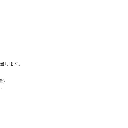
当します。
造）
.