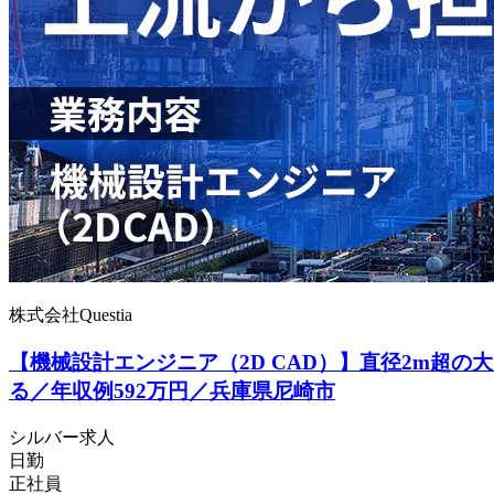
株式会社Questia
【機械設計エンジニア（2D CAD）】直径2m超
る／年収例592万円／兵庫県尼崎市
シルバー求人
日勤
正社員