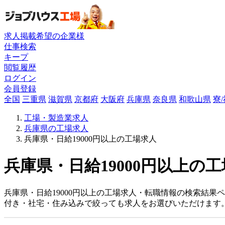
求人掲載希望の企業様
仕事検索
キープ
閲覧履歴
ログイン
会員登録
全国
三重県
滋賀県
京都府
大阪府
兵庫県
奈良県
和歌山県
寮
工場・製造業求人
兵庫県の工場求人
兵庫県・日給19000円以上の工場求人
兵庫県・日給19000円以上の工
兵庫県・日給19000円以上の工場求人・転職情報の検索結果
付き・社宅・住み込みで絞っても求人をお選びいただけます