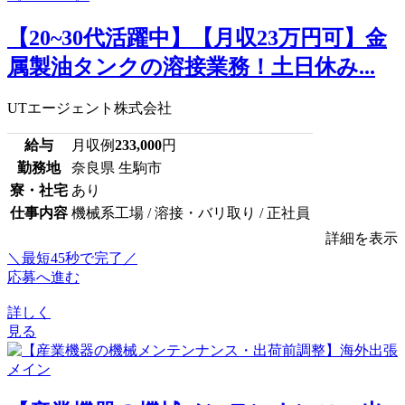
【20~30代活躍中】【月収23万円可】金
属製油タンクの溶接業務！土日休み...
UTエージェント株式会社
給与
月収例
233,000
円
勤務地
奈良県 生駒市
寮・社宅
あり
仕事内容
機械系工場 / 溶接・バリ取り / 正社員
詳細を表示
＼最短45秒で完了／
応募へ進む
詳しく
見る