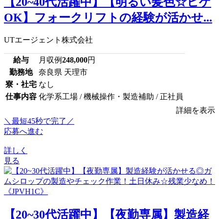
【20~40代活躍中】【明るい髪色☆ヒゲ
OK】フォークリフトの経験が活かせ...
UTエージェント株式会社
給与
月収例
248,000
円
勤務地
奈良県 天理市
寮・社宅
なし
仕事内容
化学系工場 / 機械操作・製造補助 / 正社員
詳細を表示
＼最短45秒で完了／
応募へ進む
詳しく
見る
【20~30代活躍中】【夜勤専属】製造経