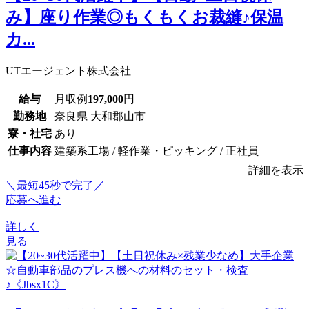
み】座り作業◎もくもくお裁縫♪保温
カ...
UTエージェント株式会社
給与
月収例
197,000
円
勤務地
奈良県 大和郡山市
寮・社宅
あり
仕事内容
建築系工場 / 軽作業・ピッキング / 正社員
詳細を表示
＼最短45秒で完了／
応募へ進む
詳しく
見る