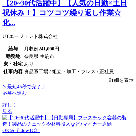
【20~30代活躍中】【人気の日勤×土日
祝休み！】コツコツ繰り返し作業☆
化...
UTエージェント株式会社
給与
月収例
241,000
円
勤務地
奈良県 生駒市
寮・社宅
あり
仕事内容
食品系工場 / 組立・加工・プレス / 正社員
詳細を表示
＼最短45秒で完了／
応募へ進む
詳しく
見る