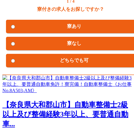
1 / 4
寮付きの求人をお探しですか？
寮あり
寮なし
どちらでも可
【奈良県大和郡山市】自動車整備士2級
以上及び整備経験3年以上、要普通自動
車...