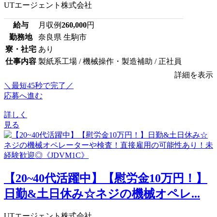
UTエージェント株式会社
給与
月収例
260,000
円
勤務地
奈良県 生駒市
寮・社宅
あり
仕事内容
製紙系工場 / 機械操作・製造補助 / 正社員
詳細を表示
＼最短45秒で完了／
応募へ進む
詳しく
見る
【20~40代活躍中】【慰労金10万円！】
日勤&土日休み☆ネジの機械オペレ...
UTエージェント株式会社