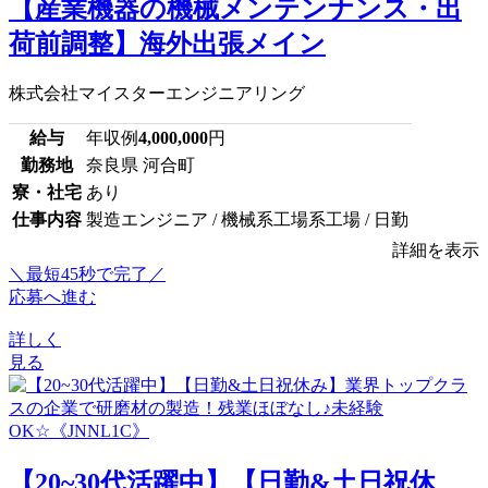
【産業機器の機械メンテンナンス・出
荷前調整】海外出張メイン
株式会社マイスターエンジニアリング
給与
年収例
4,000,000
円
勤務地
奈良県 河合町
寮・社宅
あり
仕事内容
製造エンジニア / 機械系工場系工場 / 日勤
詳細を表示
＼最短45秒で完了／
応募へ進む
詳しく
見る
【20~30代活躍中】【日勤&土日祝休