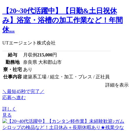
【20~30代活躍中】【日勤&土日祝休
み】浴室・浴槽の加工作業など！年間
休...
UTエージェント株式会社
給与
月収例
215,000
円
勤務地
奈良県 大和郡山市
寮・社宅
あり
仕事内容
建築系工場 / 組立・加工・プレス / 正社員
詳細を表示
＼最短45秒で完了／
応募へ進む
詳しく
見る