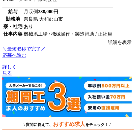
給与
月収例
238,000
円
勤務地
奈良県 大和郡山市
寮・社宅
あり
仕事内容
機械系工場 / 機械操作・製造補助 / 正社員
詳細を表示
＼最短45秒で完了／
応募へ進む
詳しく
見る
おすすめ求人
\ 質問に答えて、
をチェック！ /