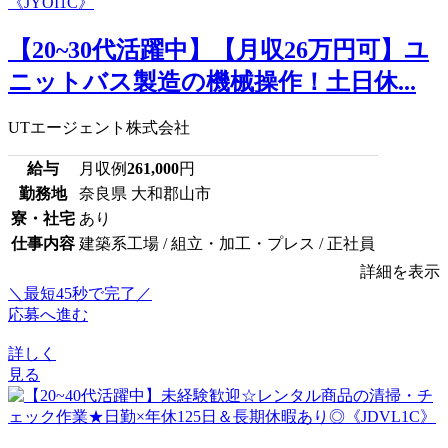
【20~30代活躍中】【月収26万円可】ユ
ニットバス製造の機械操作！土日休...
UTエージェント株式会社
給与
月収例
261,000
円
勤務地
奈良県 大和郡山市
寮・社宅
あり
仕事内容
建築系工場 / 組立・加工・プレス / 正社員
詳細を表示
＼最短45秒で完了／
応募へ進む
詳しく
見る