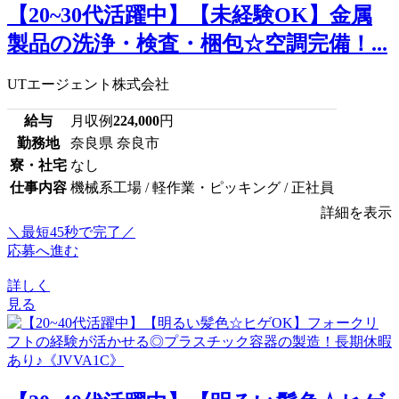
【20~30代活躍中】【未経験OK】金属
製品の洗浄・検査・梱包☆空調完備！...
UTエージェント株式会社
給与
月収例
224,000
円
勤務地
奈良県 奈良市
寮・社宅
なし
仕事内容
機械系工場 / 軽作業・ピッキング / 正社員
詳細を表示
＼最短45秒で完了／
応募へ進む
詳しく
見る