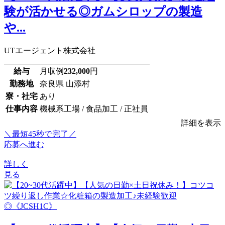
験が活かせる◎ガムシロップの製造
や...
UTエージェント株式会社
給与
月収例
232,000
円
勤務地
奈良県 山添村
寮・社宅
あり
仕事内容
機械系工場 / 食品加工 / 正社員
詳細を表示
＼最短45秒で完了／
応募へ進む
詳しく
見る