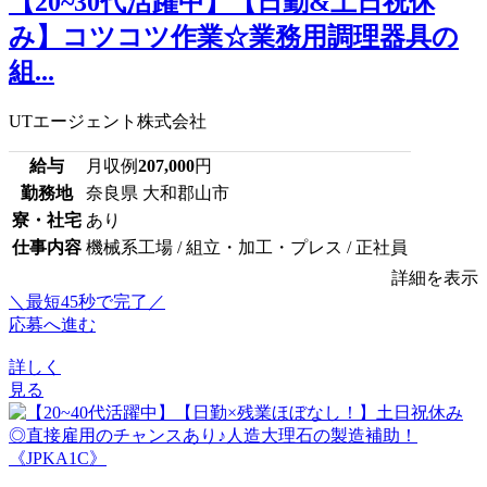
【20~30代活躍中】【日勤&土日祝休
み】コツコツ作業☆業務用調理器具の
組...
UTエージェント株式会社
給与
月収例
207,000
円
勤務地
奈良県 大和郡山市
寮・社宅
あり
仕事内容
機械系工場 / 組立・加工・プレス / 正社員
詳細を表示
＼最短45秒で完了／
応募へ進む
詳しく
見る