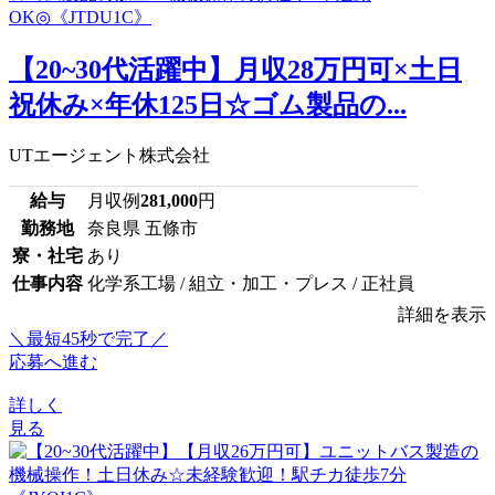
【20~30代活躍中】月収28万円可×土日
祝休み×年休125日☆ゴム製品の...
UTエージェント株式会社
給与
月収例
281,000
円
勤務地
奈良県 五條市
寮・社宅
あり
仕事内容
化学系工場 / 組立・加工・プレス / 正社員
詳細を表示
＼最短45秒で完了／
応募へ進む
詳しく
見る