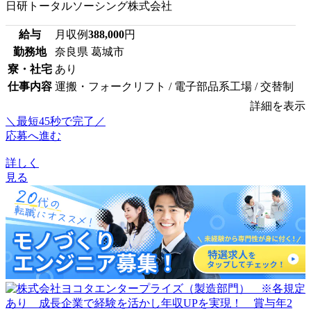
日研トータルソーシング株式会社
給与
月収例
388,000
円
勤務地
奈良県 葛城市
寮・社宅
あり
仕事内容
運搬・フォークリフト / 電子部品系工場 / 交替制
詳細を表示
＼最短45秒で完了／
応募へ進む
詳しく
見る