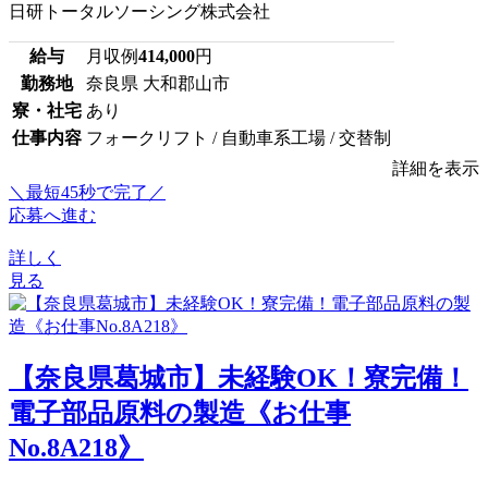
日研トータルソーシング株式会社
給与
月収例
414,000
円
勤務地
奈良県 大和郡山市
寮・社宅
あり
仕事内容
フォークリフト / 自動車系工場 / 交替制
詳細を表示
＼最短45秒で完了／
応募へ進む
詳しく
見る
【奈良県葛城市】未経験OK！寮完備！
電子部品原料の製造《お仕事
No.8A218》