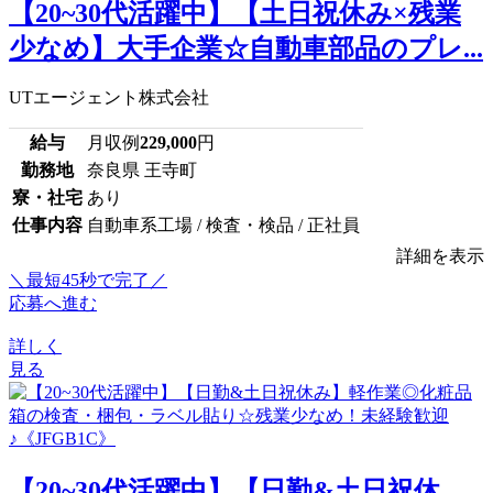
【20~30代活躍中】【土日祝休み×残業
少なめ】大手企業☆自動車部品のプレ...
UTエージェント株式会社
給与
月収例
229,000
円
勤務地
奈良県 王寺町
寮・社宅
あり
仕事内容
自動車系工場 / 検査・検品 / 正社員
詳細を表示
＼最短45秒で完了／
応募へ進む
詳しく
見る
【20~30代活躍中】【日勤&土日祝休