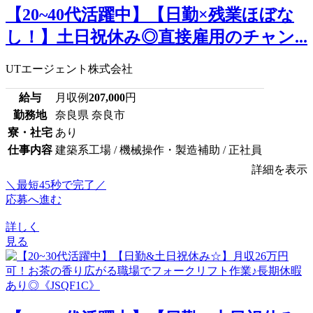
【20~40代活躍中】【日勤×残業ほぼな
し！】土日祝休み◎直接雇用のチャン...
UTエージェント株式会社
給与
月収例
207,000
円
勤務地
奈良県 奈良市
寮・社宅
あり
仕事内容
建築系工場 / 機械操作・製造補助 / 正社員
詳細を表示
＼最短45秒で完了／
応募へ進む
詳しく
見る