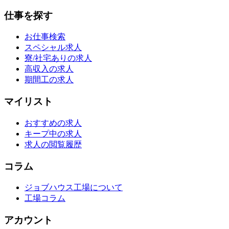
仕事を探す
お仕事検索
スペシャル求人
寮/社宅ありの求人
高収入の求人
期間工の求人
マイリスト
おすすめの求人
キープ中の求人
求人の閲覧履歴
コラム
ジョブハウス工場について
工場コラム
アカウント