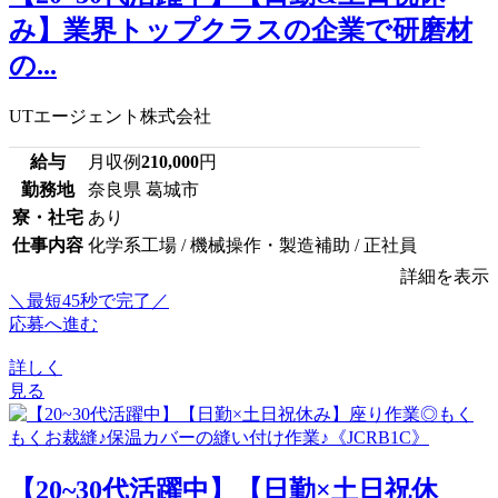
み】業界トップクラスの企業で研磨材
の...
UTエージェント株式会社
給与
月収例
210,000
円
勤務地
奈良県 葛城市
寮・社宅
あり
仕事内容
化学系工場 / 機械操作・製造補助 / 正社員
詳細を表示
＼最短45秒で完了／
応募へ進む
詳しく
見る
【20~30代活躍中】【日勤×土日祝休