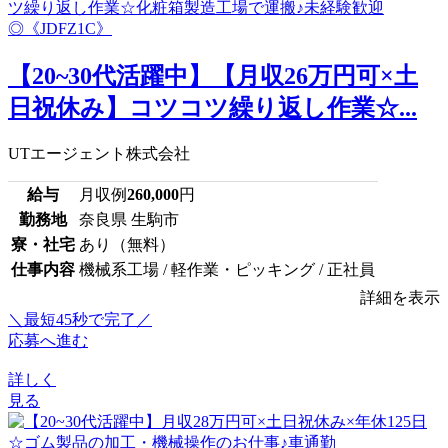
【20~30代活躍中】【月収26万円可×土
日祝休み】コツコツ繰り返し作業☆...
UTエージェント株式会社
給与
月収例
260,000
円
勤務地
奈良県 生駒市
寮・社宅
あり（無料）
仕事内容
機械系工場 / 軽作業・ピッキング / 正社員
詳細を表示
＼最短45秒で完了／
応募へ進む
詳しく
見る