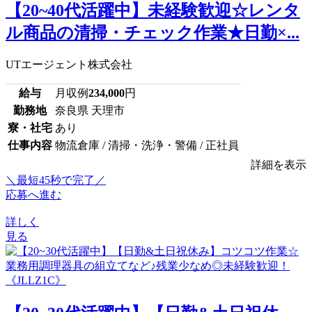
【20~40代活躍中】未経験歓迎☆レンタ
ル商品の清掃・チェック作業★日勤×...
UTエージェント株式会社
給与
月収例
234,000
円
勤務地
奈良県 天理市
寮・社宅
あり
仕事内容
物流倉庫 / 清掃・洗浄・警備 / 正社員
詳細を表示
＼最短45秒で完了／
応募へ進む
詳しく
見る