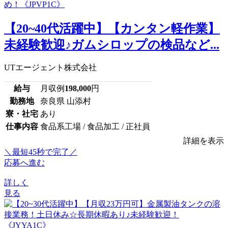
【20~40代活躍中】【カンタン軽作業】
未経験歓迎♪ガムシロップの検品など...
UTエージェント株式会社
給与
月収例
198,000
円
勤務地
奈良県 山添村
寮・社宅
あり
仕事内容
食品系工場 / 食品加工 / 正社員
詳細を表示
＼最短45秒で完了／
応募へ進む
詳しく
見る