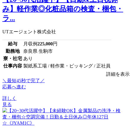
み】軽作業◎化粧品箱の検査・梱包・
ラ...
UTエージェント株式会社
給与
月収例
225,000
円
勤務地
奈良県 生駒市
寮・社宅
あり
仕事内容
製紙系工場 / 軽作業・ピッキング / 正社員
詳細を表示
＼最短45秒で完了／
応募へ進む
詳しく
見る