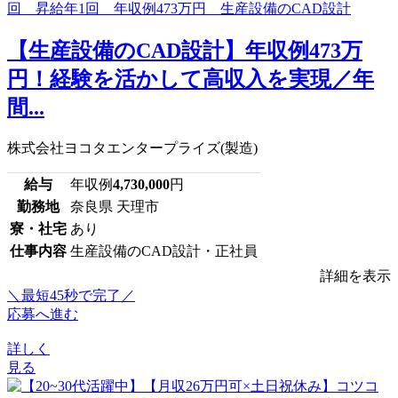
【生産設備のCAD設計】年収例473万
円！経験を活かして高収入を実現／年
間...
株式会社ヨコタエンタープライズ(製造)
給与
年収例
4,730,000
円
勤務地
奈良県 天理市
寮・社宅
あり
仕事内容
生産設備のCAD設計・正社員
詳細を表示
＼最短45秒で完了／
応募へ進む
詳しく
見る