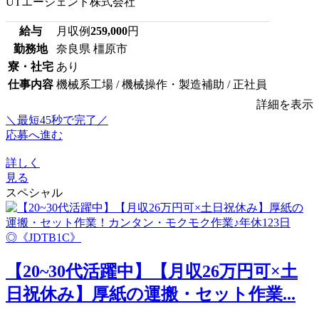
UTエージェント株式会社
給与
月収例
259,000
円
勤務地
奈良県 橿原市
寮・社宅
あり
仕事内容
機械系工場 / 機械操作・製造補助 / 正社員
詳細を表示
＼最短45秒で完了／
応募へ進む
詳しく
見る
スペシャル
【20~30代活躍中】【月収26万円可×土
日祝休み】厚紙の運搬・セット作業...