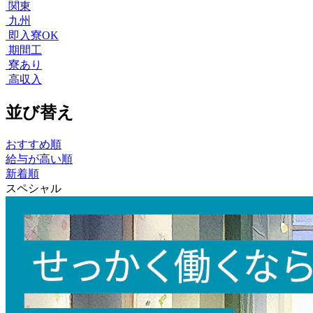
関東
九州
即入寮OK
期間工
寮あり
高収入
並び替え
おすすめ順
給与が高い順
新着順
スペシャル