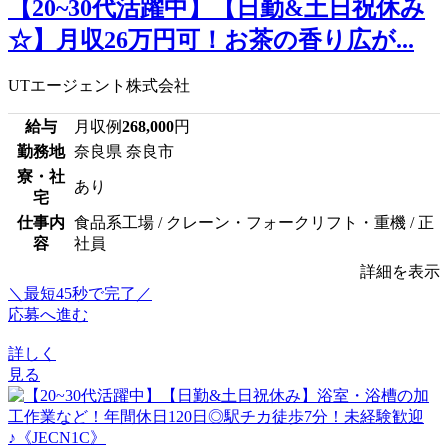
【20~30代活躍中】【日勤&土日祝休み
☆】月収26万円可！お茶の香り広が...
UTエージェント株式会社
給与
月収例
268,000
円
勤務地
奈良県 奈良市
寮・社
あり
宅
仕事内
食品系工場 / クレーン・フォークリフト・重機 / 正
容
社員
詳細を表示
＼最短45秒で完了／
応募へ進む
詳しく
見る