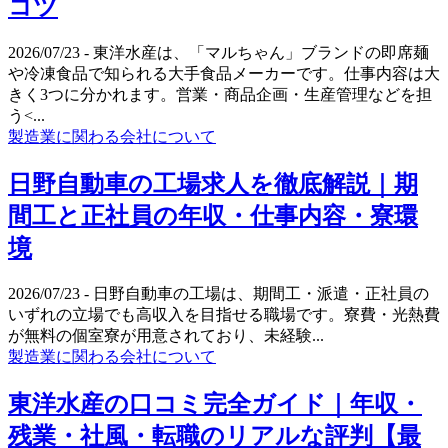
コツ
2026/07/23
- 東洋水産は、「マルちゃん」ブランドの即席麺
や冷凍食品で知られる大手食品メーカーです。仕事内容は大
きく3つに分かれます。営業・商品企画・生産管理などを担
う<...
製造業に関わる会社について
日野自動車の工場求人を徹底解説｜期
間工と正社員の年収・仕事内容・寮環
境
2026/07/23
- 日野自動車の工場は、期間工・派遣・正社員の
いずれの立場でも高収入を目指せる職場です。寮費・光熱費
が無料の個室寮が用意されており、未経験...
製造業に関わる会社について
東洋水産の口コミ完全ガイド｜年収・
残業・社風・転職のリアルな評判【最