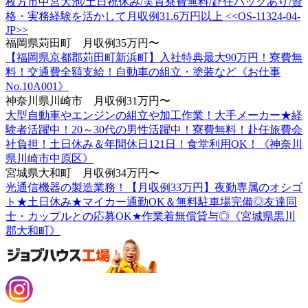
枚方市中宮大池/土日祝休み/実質寮費無料/赴任パックあり/資
格・実務経験を活かして月収例31.6万円以上 <<OS-11324-04-
JP>>
福岡県苅田町 月収例35万円〜
【福岡県京都郡苅田町新浜町】入社特典最大90万円！寮費無
料！交通費全額支給！自動車の組立・塗装など《お仕事
No.10A001》
神奈川県川崎市 月収例31万円〜
大型自動車やエンジンの組立や加工作業！大手メーカー★経
験者活躍中！20～30代の男性活躍中！寮費無料！赴任旅費会
社負担！土日休み＆年間休日121日！食堂利用OK！《神奈川
県川崎市中原区》
宮城県大和町 月収例34万円〜
光通信機器の製造業務！【月収例33万円】夜勤専属のオシゴ
ト★土日休み★マイカー通勤OK＆無料駐車場完備◎友達同
士・カップルとの応募OK★作業着無償貸与◎《宮城県黒川
郡大和町》