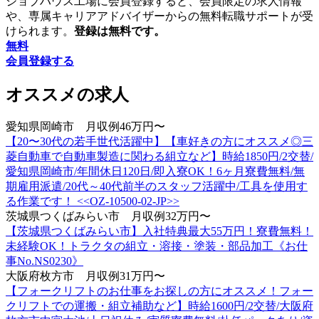
ジョブハウス工場に会員登録すると、会員限定の求人情報
や、専属キャリアアドバイザーからの無料転職サポートが受
けられます。
登録は無料です。
無料
会員登録する
オススメの求人
愛知県岡崎市 月収例46万円〜
【20〜30代の若手世代活躍中】【車好きの方にオススメ◎三
菱自動車で自動車製造に関わる組立など】時給1850円/2交替/
愛知県岡崎市/年間休日120日/即入寮OK！6ヶ月寮費無料/無
期雇用派遣/20代～40代前半のスタッフ活躍中/工具を使用す
る作業です！ <<OZ-10500-02-JP>>
茨城県つくばみらい市 月収例32万円〜
【茨城県つくばみらい市】入社特典最大55万円！寮費無料！
未経験OK！トラクタの組立・溶接・塗装・部品加工《お仕
事No.NS0230》
大阪府枚方市 月収例31万円〜
【フォークリフトのお仕事をお探しの方にオススメ！フォー
クリフトでの運搬・組立補助など】時給1600円/2交替/大阪府