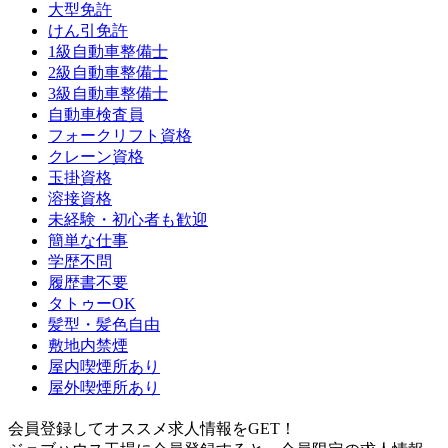
大型免許
けん引免許
1級自動車整備士
2級自動車整備士
3級自動車整備士
自動車検査員
フォークリフト資格
クレーン資格
玉掛資格
溶接資格
未経験・初心者も歓迎
簡単な仕事
学歴不問
履歴書不要
タトゥーOK
髪型・髪色自由
敷地内禁煙
屋内喫煙所あり
屋外喫煙所あり
会員登録してオススメ求人情報をGET！