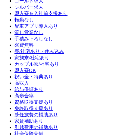
ゴールド求人
シルバー求人
即入寮＆入社前支援あり
転勤なし
配車アプリ導入あり
流し営業なし
手積み下ろしなし
寮費無料
寮/社宅あり・住み込み
家族寮/社宅あり
カップル寮/社宅あり
即入寮OK
祝い金・特典あり
高収入
給与保証あり
高歩合率
資格取得支援あり
免許取得支援あり
赴任旅費の補助あり
家賃補助あり
引越費用の補助あり
社会保険完備