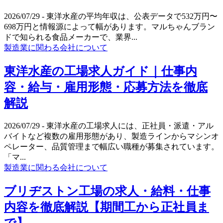
2026/07/29
- 東洋水産の平均年収は、公表データで532万円〜
698万円と情報源によって幅があります。マルちゃんブラン
ドで知られる食品メーカーで、業界...
製造業に関わる会社について
東洋水産の工場求人ガイド｜仕事内
容・給与・雇用形態・応募方法を徹底
解説
2026/07/29
- 東洋水産の工場求人には、正社員・派遣・アル
バイトなど複数の雇用形態があり、製造ラインからマシンオ
ペレーター、品質管理まで幅広い職種が募集されています。
「マ...
製造業に関わる会社について
ブリヂストン工場の求人・給料・仕事
内容を徹底解説【期間工から正社員ま
で】