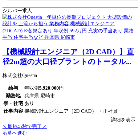
シルバー求人
【機械設計エンジニア（2D CAD）】直
径2m超の大口径プラントのトータル...
株式会社Questia
給与
年収例
5,920,000
円
勤務地
兵庫県 尼崎市
寮・社宅
あり
仕事内容
機械設計エンジニア（2D CAD） ・正社員
詳細を表示
＼最短45秒で完了／
応募へ進む