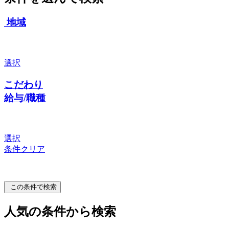
地域
選択
こだわり
給与/職種
選択
条件クリア
この条件で検索
人気の条件から検索