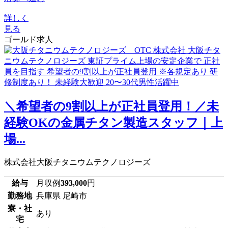
詳しく
見る
ゴールド求人
＼希望者の9割以上が正社員登用！／未
経験OKの金属チタン製造スタッフ｜上
場...
株式会社大阪チタニウムテクノロジーズ
給与
月収例
393,000
円
勤務地
兵庫県 尼崎市
寮・社
あり
宅