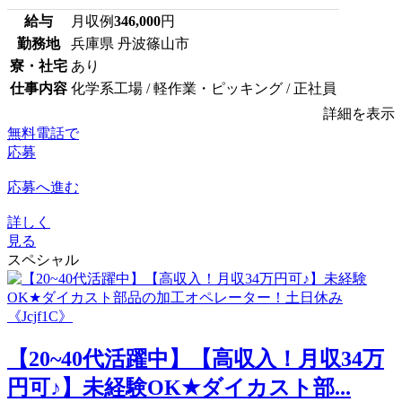
給与
月収例
346,000
円
勤務地
兵庫県 丹波篠山市
寮・社宅
あり
仕事内容
化学系工場 / 軽作業・ピッキング / 正社員
詳細を表示
無料電話で
応募
応募へ進む
詳しく
見る
スペシャル
【20~40代活躍中】【高収入！月収34万
円可♪】未経験OK★ダイカスト部...