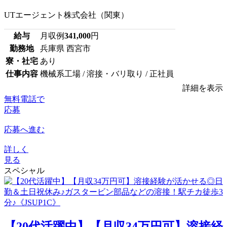
UTエージェント株式会社（関東）
給与
月収例
341,000
円
勤務地
兵庫県 西宮市
寮・社宅
あり
仕事内容
機械系工場 / 溶接・バリ取り / 正社員
詳細を表示
無料電話で
応募
応募へ進む
詳しく
見る
スペシャル
【20代活躍中】【月収34万円可】溶接経