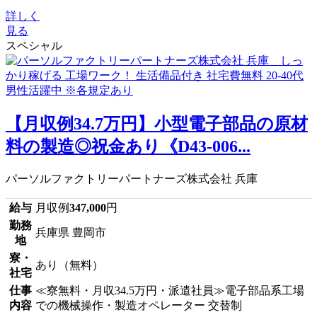
詳しく
見る
スペシャル
【月収例34.7万円】小型電子部品の原材
料の製造◎祝金あり《D43-006...
パーソルファクトリーパートナーズ株式会社 兵庫
給与
月収例
347,000
円
勤務
兵庫県 豊岡市
地
寮・
あり（無料）
社宅
仕事
≪寮無料・月収34.5万円・派遣社員≫電子部品系工場
内容
での機械操作・製造オペレーター 交替制