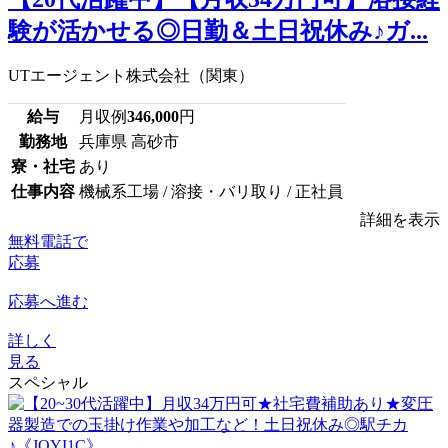
験が活かせる◎日勤＆土日祝休み♪ガ...
UTエージェント株式会社（関東）
給与
月収例
346,000
円
勤務地
兵庫県 高砂市
寮・社宅
あり
仕事内容
機械系工場 / 溶接・バリ取り / 正社員
詳細を表示
無料電話で
応募
応募へ進む
詳しく
見る
スペシャル