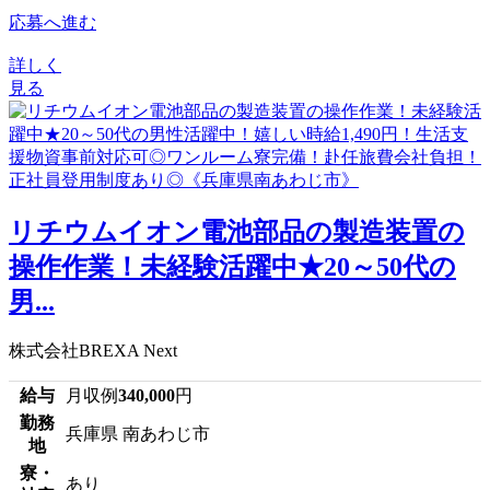
応募へ進む
詳しく
見る
リチウムイオン電池部品の製造装置の
操作作業！未経験活躍中★20～50代の
男...
株式会社BREXA Next
給与
月収例
340,000
円
勤務
兵庫県 南あわじ市
地
寮・
あり