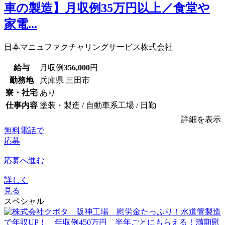
車の製造】月収例35万円以上／食堂や
家電...
日本マニュファクチャリングサービス株式会社
給与
月収例
356,000
円
勤務地
兵庫県 三田市
寮・社宅
あり
仕事内容
塗装・製造 / 自動車系工場 / 日勤
詳細を表示
無料電話で
応募
応募へ進む
詳しく
見る
スペシャル