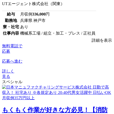
UTエージェント株式会社（関東）
給与
月収例
336,000
円
勤務地
兵庫県 神戸市
寮・社宅
あり
仕事内容
機械系工場 / 組立・加工・プレス / 正社員
詳細を表示
無料電話で
応募
応募へ進む
詳しく
見る
スペシャル
もくもく作業が好きな方必見！【消防