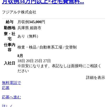
月収例34万円以上×社宅費無料...
フジアルテ株式会社
給与
月収例
345,000
円
勤務地
兵庫県 姫路市
寮・社
あり（無料）
宅
仕事内
検査・検品 / 自動車系工場 / 交替制
容
8月
18日
20日
25日
27日
入社日
※目安になります、表記なしは面接時にご相談く
ださい
詳細を表示
無料電話で
応募
応募へ進む
詳しく