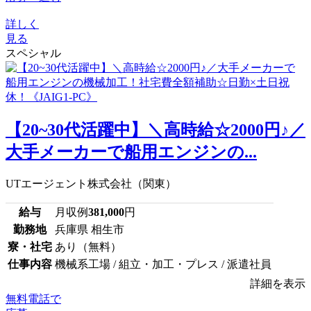
詳しく
見る
スペシャル
【20~30代活躍中】＼高時給☆2000円♪／
大手メーカーで船用エンジンの...
UTエージェント株式会社（関東）
給与
月収例
381,000
円
勤務地
兵庫県 相生市
寮・社宅
あり（無料）
仕事内容
機械系工場 / 組立・加工・プレス / 派遣社員
詳細を表示
無料電話で