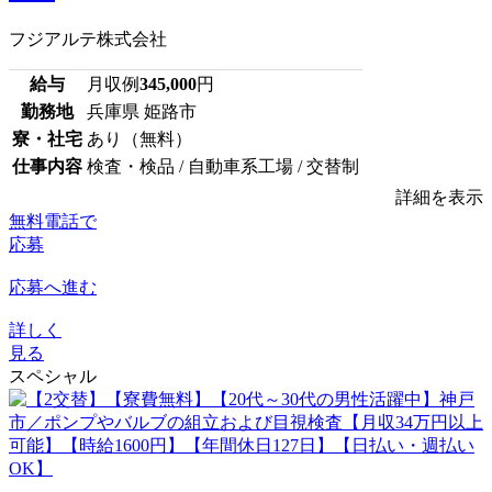
フジアルテ株式会社
給与
月収例
345,000
円
勤務地
兵庫県 姫路市
寮・社宅
あり（無料）
仕事内容
検査・検品 / 自動車系工場 / 交替制
詳細を表示
無料電話で
応募
応募へ進む
詳しく
見る
スペシャル