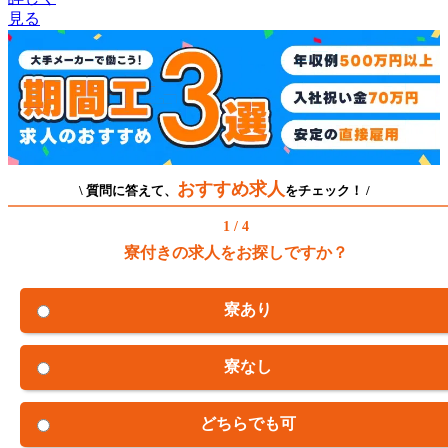
見る
おすすめ求人
\ 質問に答えて、
をチェック！ /
1 / 4
寮付きの求人をお探しですか？
寮あり
寮なし
どちらでも可