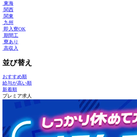
東海
関西
関東
九州
即入寮OK
期間工
寮あり
高収入
並び替え
おすすめ順
給与が高い順
新着順
プレミア求人