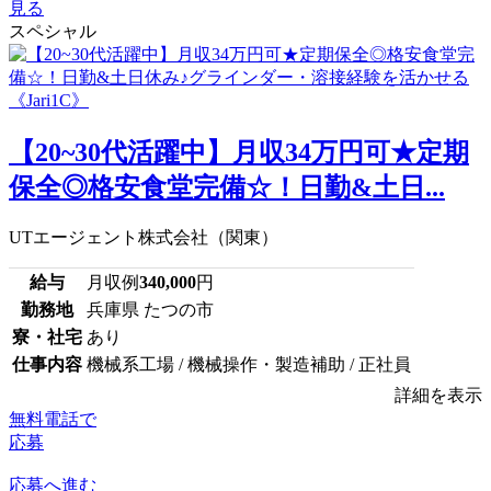
見る
スペシャル
【20~30代活躍中】月収34万円可★定期
保全◎格安食堂完備☆！日勤&土日...
UTエージェント株式会社（関東）
給与
月収例
340,000
円
勤務地
兵庫県 たつの市
寮・社宅
あり
仕事内容
機械系工場 / 機械操作・製造補助 / 正社員
詳細を表示
無料電話で
応募
応募へ進む