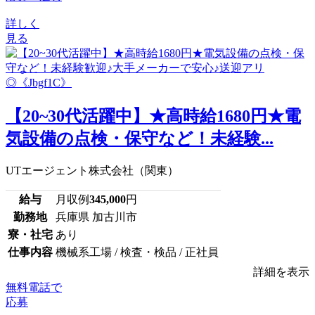
詳しく
見る
【20~30代活躍中】★高時給1680円★電
気設備の点検・保守など！未経験...
UTエージェント株式会社（関東）
給与
月収例
345,000
円
勤務地
兵庫県 加古川市
寮・社宅
あり
仕事内容
機械系工場 / 検査・検品 / 正社員
詳細を表示
無料電話で
応募