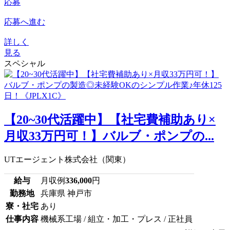
応募
応募へ進む
詳しく
見る
スペシャル
【20~30代活躍中】【社宅費補助あり×
月収33万円可！】バルブ・ポンプの...
UTエージェント株式会社（関東）
給与
月収例
336,000
円
勤務地
兵庫県 神戸市
寮・社宅
あり
仕事内容
機械系工場 / 組立・加工・プレス / 正社員