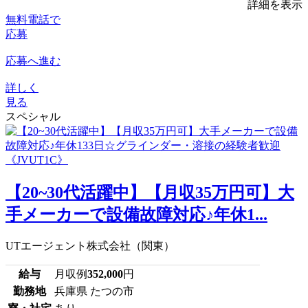
詳細を表示
無料電話で
応募
応募へ進む
詳しく
見る
スペシャル
【20~30代活躍中】【月収35万円可】大
手メーカーで設備故障対応♪年休1...
UTエージェント株式会社（関東）
給与
月収例
352,000
円
勤務地
兵庫県 たつの市