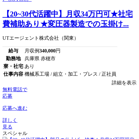
【20~30代活躍中】月収34万円可★社宅
費補助あり★変圧器製造での玉掛け...
UTエージェント株式会社（関東）
給与
月収例
340,000
円
勤務地
兵庫県 赤穂市
寮・社宅
あり
仕事内容
機械系工場 / 組立・加工・プレス / 正社員
詳細を表示
無料電話で
応募
応募へ進む
詳しく
見る
スペシャル