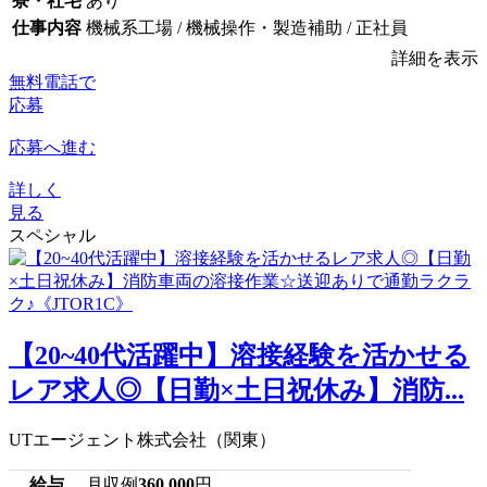
寮・社宅
あり
仕事内容
機械系工場 / 機械操作・製造補助 / 正社員
詳細を表示
無料電話で
応募
応募へ進む
詳しく
見る
スペシャル
【20~40代活躍中】溶接経験を活かせる
レア求人◎【日勤×土日祝休み】消防...
UTエージェント株式会社（関東）
給与
月収例
360,000
円