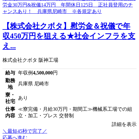
【株式会社クボタ】慰労金＆祝儀で年
収450万円を狙える★社会インフラを支
え...
株式会社クボタ 阪神工場
給与
年収例
4,500,000
円
勤務
兵庫県 尼崎市
地
寮・
あり
社宅
仕事
≪寮完備・月給30万円・期間工≫機械系工場での組
内容
立・加工・プレス 交替制
詳細を表示
＼最短45秒で完了／
応募へ進む