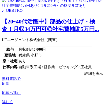
【20~40代活躍中】部品の仕上げ・検
査！月収34万円可◎社宅費補助5万円...
UTエージェント株式会社（関東）
給与
月収例
345,000
円
勤務地
兵庫県 小野市
寮・社宅
あり
仕事内容
自動車系工場 / 軽作業・ピッキング / 正社員
詳細を表示
無料電話で
応募
応募へ進む
詳しく