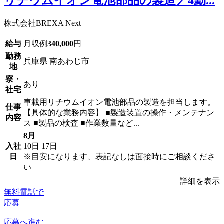
リチウムイオン電池部品の製造／4勤...
株式会社BREXA Next
給与
月収例
340,000
円
勤務
兵庫県 南あわじ市
地
寮・
あり
社宅
車載用リチウムイオン電池部品の製造を担当します。
仕事
【具体的な業務内容】 ■製造装置の操作・メンテナン
内容
ス ■製品の検査 ■作業数量など...
8月
入社
10日
17日
日
※目安になります、表記なしは面接時にご相談くださ
い
詳細を表示
無料電話で
応募
応募へ進む