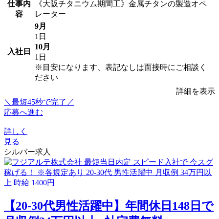
仕事内
《大阪チタニウム期間工》金属チタンの製造オペ
容
レーター
9月
1日
10月
入社日
1日
※目安になります、表記なしは面接時にご相談く
ださい
詳細を表示
＼最短45秒で完了／
応募へ進む
詳しく
見る
シルバー求人
【20-30代男性活躍中】年間休日148日で