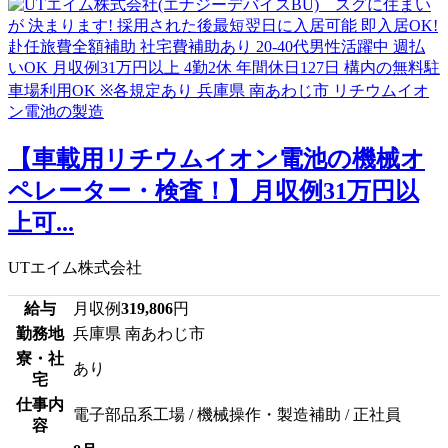
【車載用リチウムイオン電池の機械オ
ペレーター・検査！】月収例31万円以
上可...
UTエイム株式会社
給与
月収例
319,806
円
勤務地
兵庫県 南あわじ市
寮・社
あり
宅
仕事内
電子部品系工場 / 機械操作・製造補助 / 正社員
容