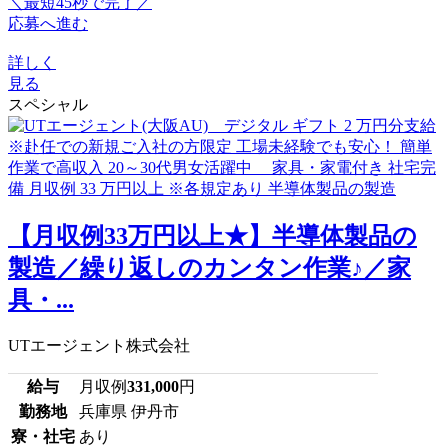
＼最短45秒で完了／
応募へ進む
詳しく
見る
スペシャル
【月収例33万円以上★】半導体製品の
製造／繰り返しのカンタン作業♪／家
具・...
UTエージェント株式会社
給与
月収例
331,000
円
勤務地
兵庫県 伊丹市
寮・社宅
あり