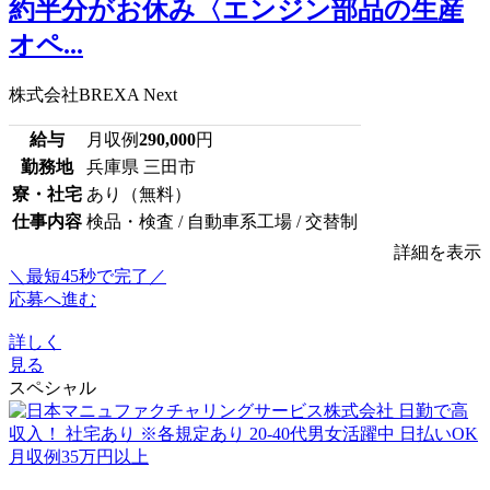
約半分がお休み〈エンジン部品の生産
オペ...
株式会社BREXA Next
給与
月収例
290,000
円
勤務地
兵庫県 三田市
寮・社宅
あり（無料）
仕事内容
検品・検査 / 自動車系工場 / 交替制
詳細を表示
＼最短45秒で完了／
応募へ進む
詳しく
見る
スペシャル