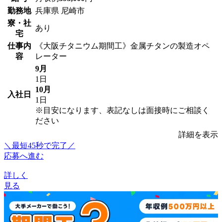
勤務地
兵庫県 尼崎市
寮・社
あり
宅
仕事内
《大阪チタニウム期間工》金属チタンの製造オペ
容
レーター
9月
1日
10月
入社日
1日
※目安になります、表記なしは面接時にご相談く
ださい
詳細を表示
＼最短45秒で完了／
応募へ進む
詳しく
見る