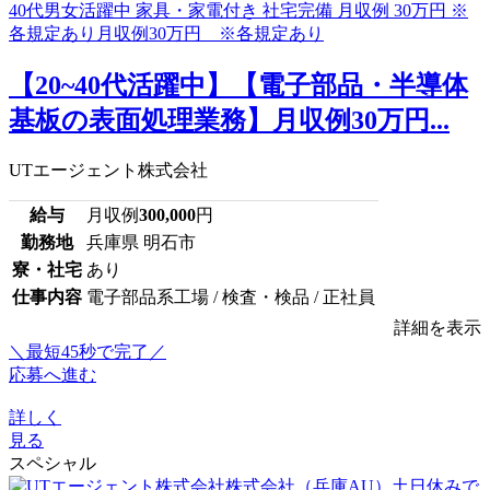
【20~40代活躍中】【電子部品・半導体
基板の表面処理業務】月収例30万円...
UTエージェント株式会社
給与
月収例
300,000
円
勤務地
兵庫県 明石市
寮・社宅
あり
仕事内容
電子部品系工場 / 検査・検品 / 正社員
詳細を表示
＼最短45秒で完了／
応募へ進む
詳しく
見る
スペシャル