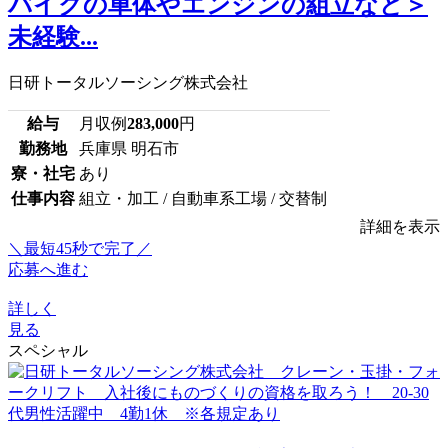
バイクの車体やエンジンの組立など＞
未経験...
日研トータルソーシング株式会社
給与
月収例
283,000
円
勤務地
兵庫県 明石市
寮・社宅
あり
仕事内容
組立・加工 / 自動車系工場 / 交替制
詳細を表示
＼最短45秒で完了／
応募へ進む
詳しく
見る
スペシャル