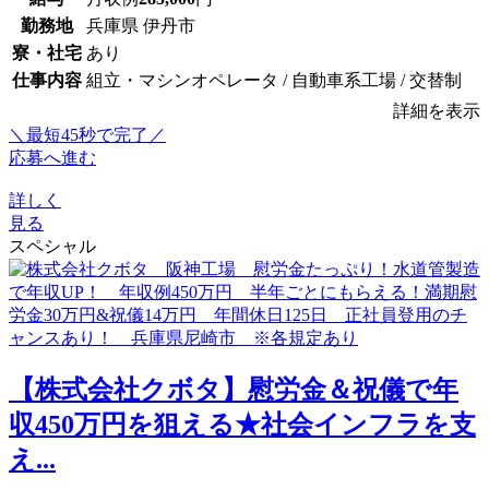
勤務地
兵庫県 伊丹市
寮・社宅
あり
仕事内容
組立・マシンオペレータ / 自動車系工場 / 交替制
詳細を表示
＼最短45秒で完了／
応募へ進む
詳しく
見る
スペシャル
【株式会社クボタ】慰労金＆祝儀で年
収450万円を狙える★社会インフラを支
え...