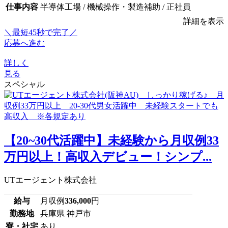
仕事内容
半導体工場 / 機械操作・製造補助 / 正社員
詳細を表示
＼最短45秒で完了／
応募へ進む
詳しく
見る
スペシャル
【20~30代活躍中】未経験から月収例33
万円以上！高収入デビュー！シンプ...
UTエージェント株式会社
給与
月収例
336,000
円
勤務地
兵庫県 神戸市
寮・社宅
あり