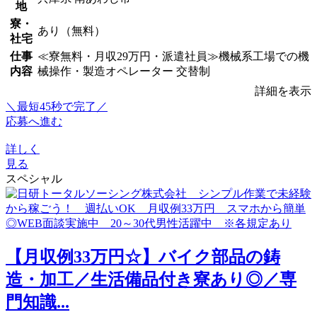
地
寮・
あり（無料）
社宅
仕事
≪寮無料・月収29万円・派遣社員≫機械系工場での機
内容
械操作・製造オペレーター 交替制
詳細を表示
＼最短45秒で完了／
応募へ進む
詳しく
見る
スペシャル
【月収例33万円☆】バイク部品の鋳
造・加工／生活備品付き寮あり◎／専
門知識...