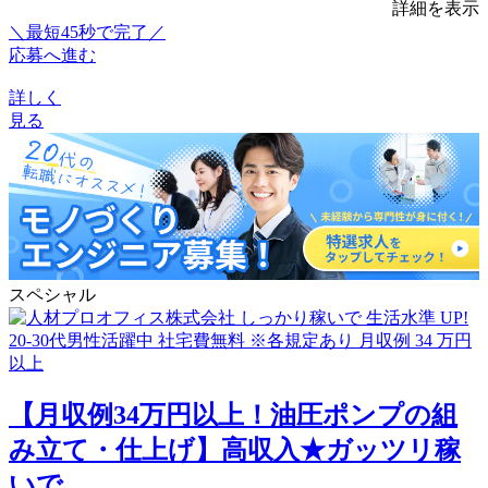
詳細を表示
＼最短45秒で完了／
応募へ進む
詳しく
見る
スペシャル
【月収例34万円以上！油圧ポンプの組
み立て・仕上げ】高収入★ガッツリ稼
いで...