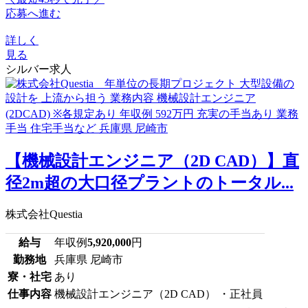
応募へ進む
詳しく
見る
シルバー求人
【機械設計エンジニア（2D CAD）】直
径2m超の大口径プラントのトータル...
株式会社Questia
給与
年収例
5,920,000
円
勤務地
兵庫県 尼崎市
寮・社宅
あり
仕事内容
機械設計エンジニア（2D CAD） ・正社員