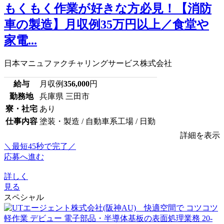
もくもく作業が好きな方必見！【消防
車の製造】月収例35万円以上／食堂や
家電...
日本マニュファクチャリングサービス株式会社
給与
月収例
356,000
円
勤務地
兵庫県 三田市
寮・社宅
あり
仕事内容
塗装・製造 / 自動車系工場 / 日勤
詳細を表示
＼最短45秒で完了／
応募へ進む
詳しく
見る
スペシャル