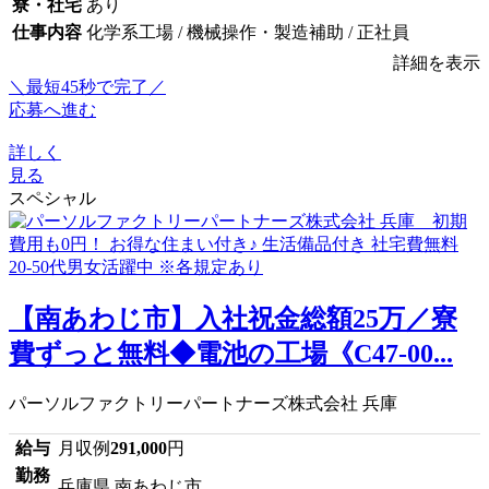
寮・社宅
あり
仕事内容
化学系工場 / 機械操作・製造補助 / 正社員
詳細を表示
＼最短45秒で完了／
応募へ進む
詳しく
見る
スペシャル
【南あわじ市】入社祝金総額25万／寮
費ずっと無料◆電池の工場《C47-00...
パーソルファクトリーパートナーズ株式会社 兵庫
給与
月収例
291,000
円
勤務
兵庫県 南あわじ市