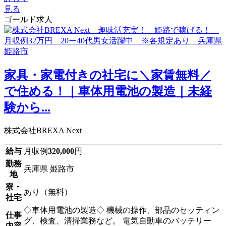
見る
ゴールド求人
家具・家電付きの社宅に＼家賃無料／
で住める！｜車体用電池の製造｜未経
験から...
株式会社BREXA Next
給与
月収例
320,000
円
勤務
兵庫県 姫路市
地
寮・
あり（無料）
社宅
◇車体用電池の製造◇ 機械の操作、部品のセッティン
仕事
グ、検査、清掃業務など。 電気自動車のバッテリー
内容