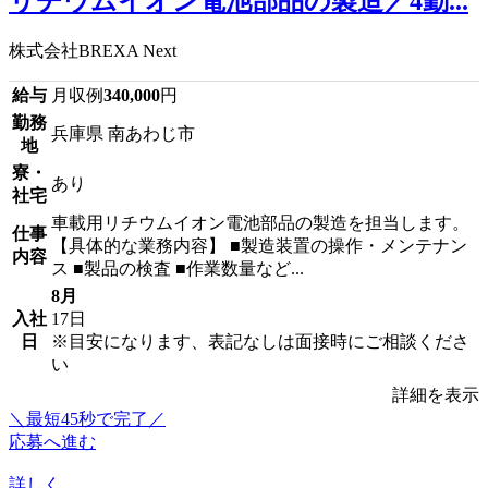
リチウムイオン電池部品の製造／4勤...
株式会社BREXA Next
給与
月収例
340,000
円
勤務
兵庫県 南あわじ市
地
寮・
あり
社宅
車載用リチウムイオン電池部品の製造を担当します。
仕事
【具体的な業務内容】 ■製造装置の操作・メンテナン
内容
ス ■製品の検査 ■作業数量など...
8月
入社
17日
日
※目安になります、表記なしは面接時にご相談くださ
い
詳細を表示
＼最短45秒で完了／
応募へ進む
詳しく