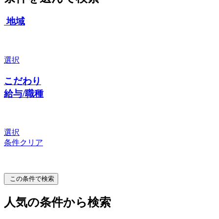
地域
選択
こだわり
給与/職種
選択
条件クリア
この条件で検索
人気の条件から検索