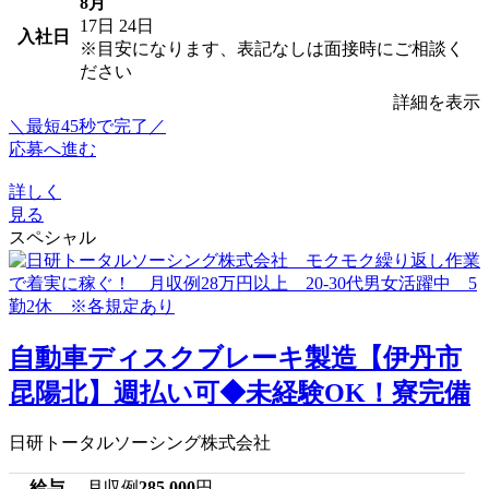
8月
17日
24日
入社日
※目安になります、表記なしは面接時にご相談く
ださい
詳細を表示
＼最短45秒で完了／
応募へ進む
詳しく
見る
スペシャル
自動車ディスクブレーキ製造【伊丹市
昆陽北】週払い可◆未経験OK！寮完備
日研トータルソーシング株式会社
給与
月収例
285,000
円