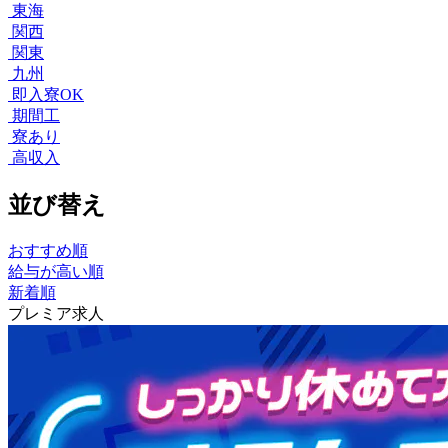
東海
関西
関東
九州
即入寮OK
期間工
寮あり
高収入
並び替え
おすすめ順
給与が高い順
新着順
プレミア求人