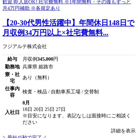
【20-30代男性活躍中】年間休日148日で
月収例34万円以上×社宅費無料...
フジアルテ株式会社
給与
月収例
345,000
円
勤務地
兵庫県 姫路市
寮・社
あり（無料）
宅
仕事内
検査・検品 / 自動車系工場 / 交替制
容
8月
18日
20日
25日
27日
入社日
※目安になります、表記なしは面接時にご相談く
ださい
詳細を表示
＼最短45秒で完了／