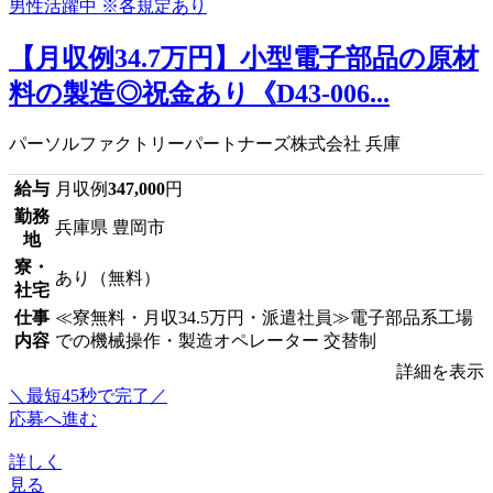
【月収例34.7万円】小型電子部品の原材
料の製造◎祝金あり《D43-006...
パーソルファクトリーパートナーズ株式会社 兵庫
給与
月収例
347,000
円
勤務
兵庫県 豊岡市
地
寮・
あり（無料）
社宅
仕事
≪寮無料・月収34.5万円・派遣社員≫電子部品系工場
内容
での機械操作・製造オペレーター 交替制
詳細を表示
＼最短45秒で完了／
応募へ進む
詳しく
見る