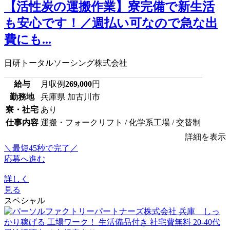
【活性炭の運搬作業】寮完備で新生活
も安心です！／週払い可なので急な出
費にも...
日研トータルソーシング株式会社
給与
月収例
269,000
円
勤務地
兵庫県 加古川市
寮・社宅
あり
仕事内容
運搬・フォークリフト / 化学系工場 / 交替制
詳細を表示
＼最短45秒で完了／
応募へ進む
詳しく
見る
スペシャル