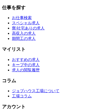
仕事を探す
お仕事検索
スペシャル求人
寮/社宅ありの求人
高収入の求人
期間工の求人
マイリスト
おすすめの求人
キープ中の求人
求人の閲覧履歴
コラム
ジョブハウス工場について
工場コラム
アカウント