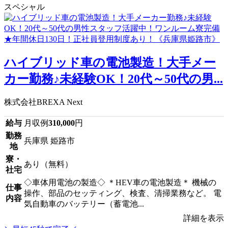
スペシャル
ハイブリッド車の電池製造！大手メー
カー勤務♪未経験OK！20代～50代の男...
株式会社BREXA Next
給与
月収例
310,000
円
勤務
兵庫県 姫路市
地
寮・
あり（無料）
社宅
◇車体用電池の製造◇ ＊HEV車の電池製造＊ 機械の
仕事
操作、部品のセッティング、検査、清掃業務など。 電
内容
気自動車のバッテリー（蓄電池...
詳細を表示