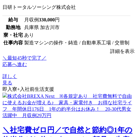
日研トータルソーシング株式会社
給与
月収例
330,000
円
勤務地
兵庫県 加古川市
寮・社宅
あり
仕事内容
製造マシンの操作・鋳造 / 自動車系工場 / 交替制
詳細を表示
＼最短45秒で完了／
応募へ進む
詳しく
見る
即入寮+入社前生活支援
＼社宅費ゼロ円／で自然と節約◎1年の