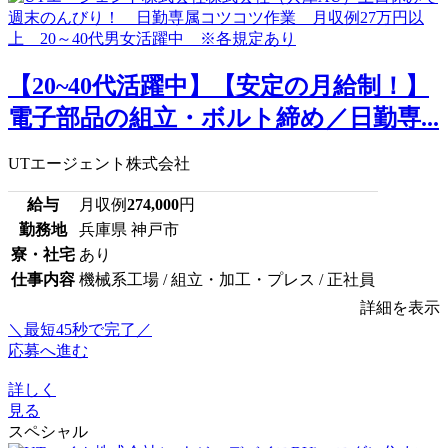
【20~40代活躍中】【安定の月給制！】
電子部品の組立・ボルト締め／日勤専...
UTエージェント株式会社
給与
月収例
274,000
円
勤務地
兵庫県 神戸市
寮・社宅
あり
仕事内容
機械系工場 / 組立・加工・プレス / 正社員
詳細を表示
＼最短45秒で完了／
応募へ進む
詳しく
見る
スペシャル