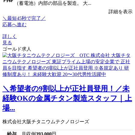
（蓄電池）内部の部品を製造。 大...
詳細を表示
＼最短45秒で完了／
応募へ進む
詳しく
見る
ゴールド求人
＼希望者の9割以上が正社員登用！／未
経験OKの金属チタン製造スタッフ｜上
場...
株式会社大阪チタニウムテクノロジーズ
給与
月収例
393,000
円