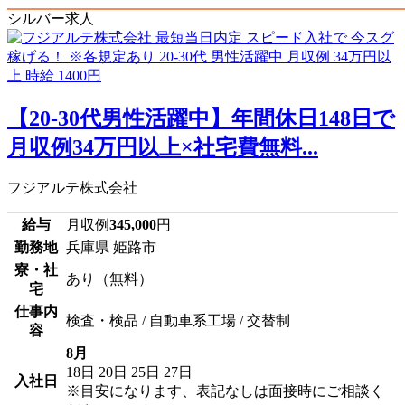
シルバー求人
【20-30代男性活躍中】年間休日148日で
月収例34万円以上×社宅費無料...
フジアルテ株式会社
給与
月収例
345,000
円
勤務地
兵庫県 姫路市
寮・社
あり（無料）
宅
仕事内
検査・検品 / 自動車系工場 / 交替制
容
8月
18日
20日
25日
27日
入社日
※目安になります、表記なしは面接時にご相談く