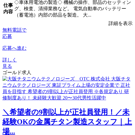
◇車体用電池の製造◇ 機械の操作、部品のセッティン
仕事
グ、検査、清掃業務など。 電気自動車のバッテリー
内容
（蓄電池）内部の部品を製造。 大...
詳細を表示
無料電話で
応募
応募へ進む
詳しく
見る
ゴールド求人
＼希望者の9割以上が正社員登用！／未
経験OKの金属チタン製造スタッフ｜上
場...