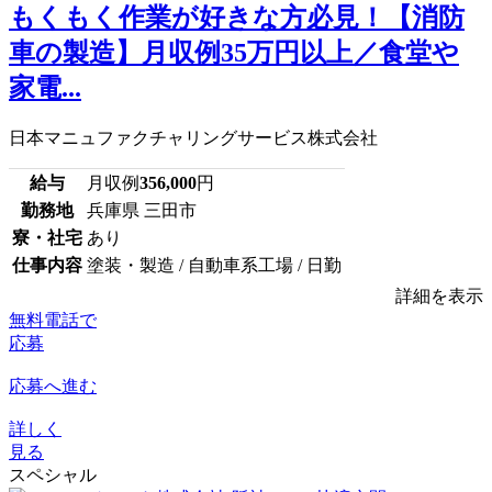
もくもく作業が好きな方必見！【消防
車の製造】月収例35万円以上／食堂や
家電...
日本マニュファクチャリングサービス株式会社
給与
月収例
356,000
円
勤務地
兵庫県 三田市
寮・社宅
あり
仕事内容
塗装・製造 / 自動車系工場 / 日勤
詳細を表示
無料電話で
応募
応募へ進む
詳しく
見る
スペシャル