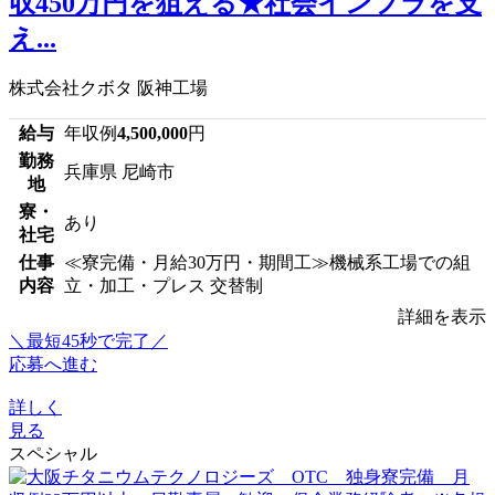
収450万円を狙える★社会インフラを支
え...
株式会社クボタ 阪神工場
給与
年収例
4,500,000
円
勤務
兵庫県 尼崎市
地
寮・
あり
社宅
仕事
≪寮完備・月給30万円・期間工≫機械系工場での組
内容
立・加工・プレス 交替制
詳細を表示
＼最短45秒で完了／
応募へ進む
詳しく
見る
スペシャル