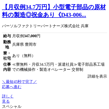
【月収例34.7万円】小型電子部品の原材
料の製造◎祝金あり《D43-006...
パーソルファクトリーパートナーズ株式会社 兵庫
給与
月収例
347,000
円
勤務
兵庫県 豊岡市
地
寮・
あり（無料）
社宅
仕事
≪寮無料・月収34.5万円・派遣社員≫電子部品系工場
内容
での機械操作・製造オペレーター 交替制
詳細を表示
＼最短45秒で完了／
応募へ進む
詳しく
見る
スペシャル