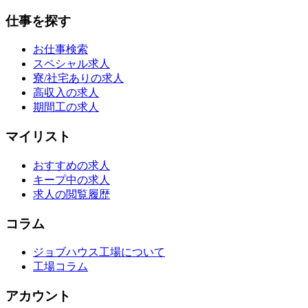
仕事を探す
お仕事検索
スペシャル求人
寮/社宅ありの求人
高収入の求人
期間工の求人
マイリスト
おすすめの求人
キープ中の求人
求人の閲覧履歴
コラム
ジョブハウス工場について
工場コラム
アカウント