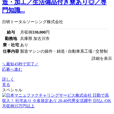
造・加工／生活備品付き寮あり◎／専
門知識...
日研トータルソーシング株式会社
給与
月収例
330,000
円
勤務地
兵庫県 加古川市
寮・社宅
あり
仕事内容
製造マシンの操作・鋳造 / 自動車系工場 / 交替制
詳細を表示
＼最短45秒で完了／
応募へ進む
詳しく
見る
スペシャル