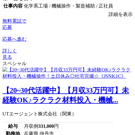
仕事内容
化学系工場 / 機械操作・製造補助 / 正社員
詳細を表示
無料電話で
応募
応募へ進む
詳しく
見る
スペシャル
【20~30代活躍中】【月収33万円可】未
経験OK♪ラクラク材料投入・機械...
UTエージェント株式会社（関東）
給与
月収例
331,000
円
勤務地
兵庫県 伊丹市