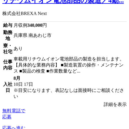
リチウムイオン電池部品の製造／4勤...
株式会社BREXA Next
給与
月収例
340,000
円
勤務
兵庫県 南あわじ市
地
寮・
あり
社宅
車載用リチウムイオン電池部品の製造を担当します。
仕事
【具体的な業務内容】 ■製造装置の操作・メンテナン
内容
ス ■製品の検査 ■作業数量など...
8月
入社
10日
17日
日
※目安になります、表記なしは面接時にご相談くださ
い
詳細を表示
無料電話で
応募
応募へ進む