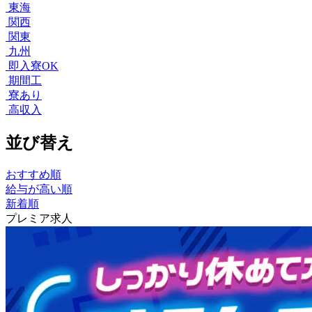
東海
関西
関東
九州
即入寮OK
期間工
寮あり
高収入
並び替え
おすすめ順
給与が高い順
新着順
プレミア求人