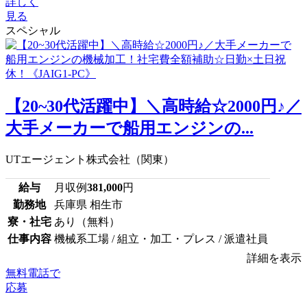
詳しく
見る
スペシャル
【20~30代活躍中】＼高時給☆2000円♪／
大手メーカーで船用エンジンの...
UTエージェント株式会社（関東）
給与
月収例
381,000
円
勤務地
兵庫県 相生市
寮・社宅
あり（無料）
仕事内容
機械系工場 / 組立・加工・プレス / 派遣社員
詳細を表示
無料電話で
応募