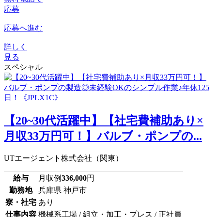
応募
応募へ進む
詳しく
見る
スペシャル
【20~30代活躍中】【社宅費補助あり×
月収33万円可！】バルブ・ポンプの...
UTエージェント株式会社（関東）
給与
月収例
336,000
円
勤務地
兵庫県 神戸市
寮・社宅
あり
仕事内容
機械系工場 / 組立・加工・プレス / 正社員