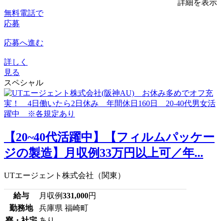
詳細を表示
無料電話で
応募
応募へ進む
詳しく
見る
スペシャル
【20~40代活躍中】【フィルムパッケー
ジの製造】月収例33万円以上可／年...
UTエージェント株式会社（関東）
給与
月収例
331,000
円
勤務地
兵庫県 福崎町
寮・社宅
あり