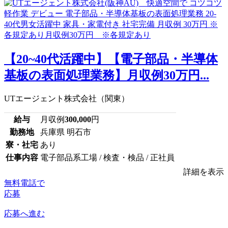
【20~40代活躍中】【電子部品・半導体
基板の表面処理業務】月収例30万円...
UTエージェント株式会社（関東）
給与
月収例
300,000
円
勤務地
兵庫県 明石市
寮・社宅
あり
仕事内容
電子部品系工場 / 検査・検品 / 正社員
詳細を表示
無料電話で
応募
応募へ進む