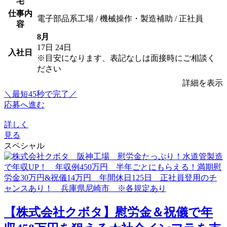
宅
仕事内
電子部品系工場 / 機械操作・製造補助 / 正社員
容
8月
17日
24日
入社日
※目安になります、表記なしは面接時にご相談く
ださい
詳細を表示
＼最短45秒で完了／
応募へ進む
詳しく
見る
スペシャル
【株式会社クボタ】慰労金＆祝儀で年