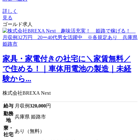
詳しく
見る
ゴールド求人
家具・家電付きの社宅に＼家賃無料／
で住める！｜車体用電池の製造｜未経
験から...
株式会社BREXA Next
給与
月収例
320,000
円
勤務
兵庫県 姫路市
地
寮・
あり（無料）
社宅