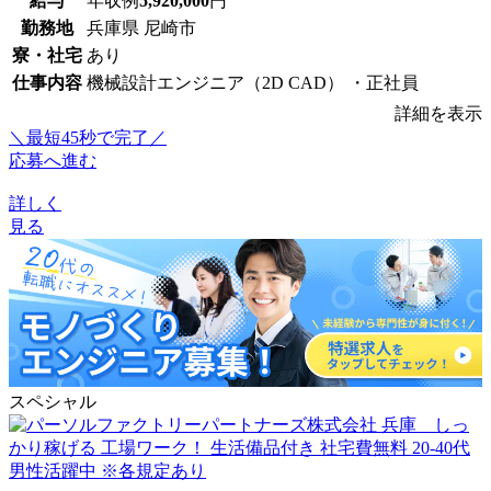
給与
年収例
5,920,000
円
勤務地
兵庫県 尼崎市
寮・社宅
あり
仕事内容
機械設計エンジニア（2D CAD） ・正社員
詳細を表示
＼最短45秒で完了／
応募へ進む
詳しく
見る
スペシャル