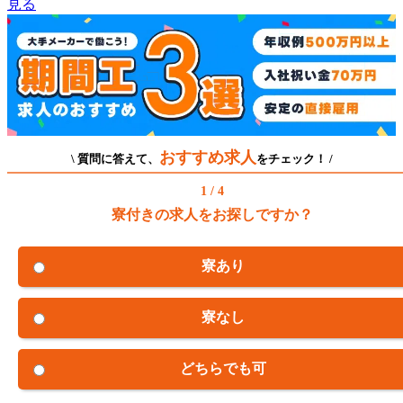
見る
おすすめ求人
\ 質問に答えて、
をチェック！ /
1 / 4
寮付きの求人をお探しですか？
寮あり
寮なし
どちらでも可