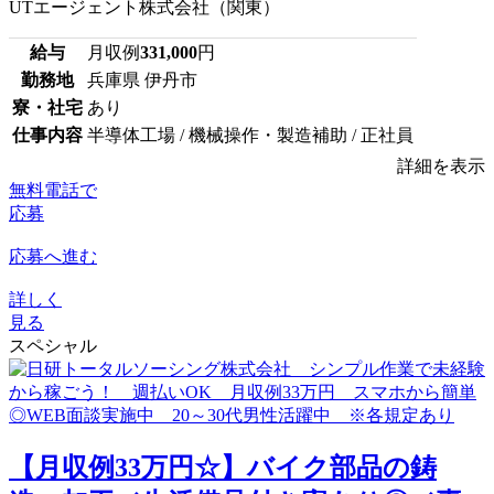
UTエージェント株式会社（関東）
給与
月収例
331,000
円
勤務地
兵庫県 伊丹市
寮・社宅
あり
仕事内容
半導体工場 / 機械操作・製造補助 / 正社員
詳細を表示
無料電話で
応募
応募へ進む
詳しく
見る
スペシャル
【月収例33万円☆】バイク部品の鋳