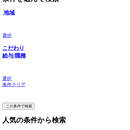
地域
選択
こだわり
給与/職種
選択
条件クリア
この条件で検索
人気の条件から検索