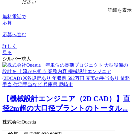
ださい
詳細を表示
無料電話で
応募
応募へ進む
詳しく
見る
シルバー求人
【機械設計エンジニア（2D CAD）】直
径2m超の大口径プラントのトータル...
株式会社Questia