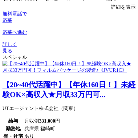
詳細を表示
無料電話で
応募
応募へ進む
詳しく
見る
スペシャル
【20~40代活躍中】【年休160日！】未経
験OK×高収入★月収33万円可...
UTエージェント株式会社（関東）
給与
月収例
331,000
円
勤務地
兵庫県 福崎町
寮・社宅
あり