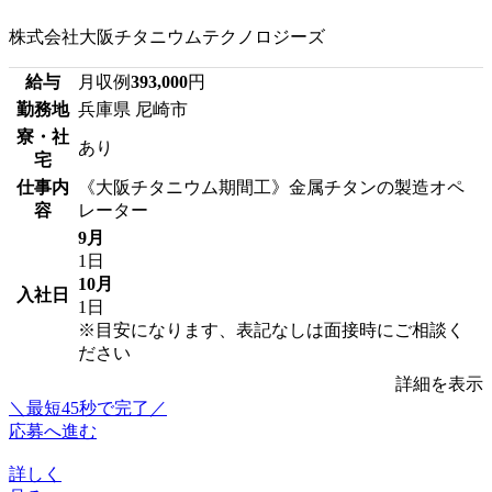
株式会社大阪チタニウムテクノロジーズ
給与
月収例
393,000
円
勤務地
兵庫県 尼崎市
寮・社
あり
宅
仕事内
《大阪チタニウム期間工》金属チタンの製造オペ
容
レーター
9月
1日
10月
入社日
1日
※目安になります、表記なしは面接時にご相談く
ださい
詳細を表示
＼最短45秒で完了／
応募へ進む
詳しく