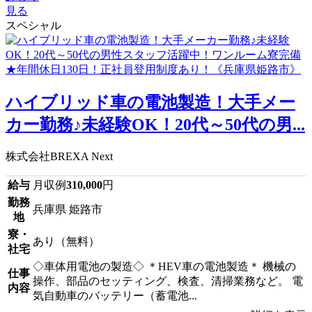
見る
スペシャル
ハイブリッド車の電池製造！大手メー
カー勤務♪未経験OK！20代～50代の男...
株式会社BREXA Next
給与
月収例
310,000
円
勤務
兵庫県 姫路市
地
寮・
あり（無料）
社宅
◇車体用電池の製造◇ ＊HEV車の電池製造＊ 機械の
仕事
操作、部品のセッティング、検査、清掃業務など。 電
内容
気自動車のバッテリー（蓄電池...