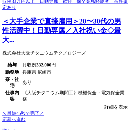
＜大手企業で直接雇用＞20〜30代の男
性活躍中！日勤専属／入社祝い金◇最
大...
株式会社大阪チタニウムテクノロジーズ
給与
月収例
332,000
円
勤務地
兵庫県 尼崎市
寮・社
あり
宅
仕事内
《大阪チタニウム期間工》機械保全・電気保全業
容
務
詳細を表示
＼最短45秒で完了／
応募へ進む