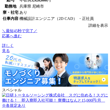
給与
年収例
5,920,000
円
勤務地
兵庫県 尼崎市
寮・社宅
あり
仕事内容
機械設計エンジニア（2D CAD） ・正社員
詳細を表示
＼最短45秒で完了／
応募へ進む
詳しく
見る
スペシャル