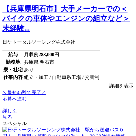
【兵庫県明石市】大手メーカーでの＜
バイクの車体やエンジンの組立など＞
未経験...
日研トータルソーシング株式会社
給与
月収例
283,000
円
勤務地
兵庫県 明石市
寮・社宅
あり
仕事内容
組立・加工 / 自動車系工場 / 交替制
詳細を表示
＼最短45秒で完了／
応募へ進む
詳しく
見る
スペシャル