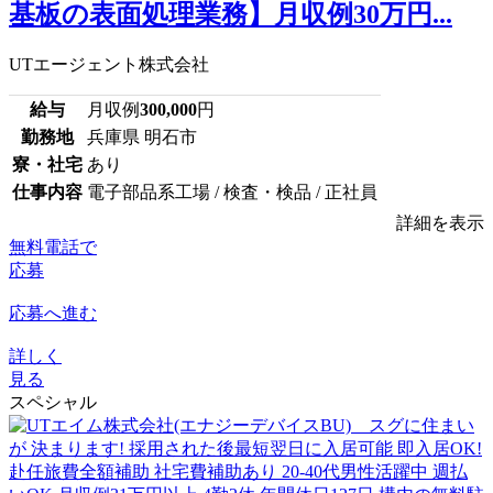
基板の表面処理業務】月収例30万円...
UTエージェント株式会社
給与
月収例
300,000
円
勤務地
兵庫県 明石市
寮・社宅
あり
仕事内容
電子部品系工場 / 検査・検品 / 正社員
詳細を表示
無料電話で
応募
応募へ進む
詳しく
見る
スペシャル