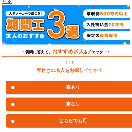
見る
おすすめ求人
\ 質問に答えて、
をチェック！ /
1 / 4
寮付きの求人をお探しですか？
寮あり
寮なし
どちらでも可