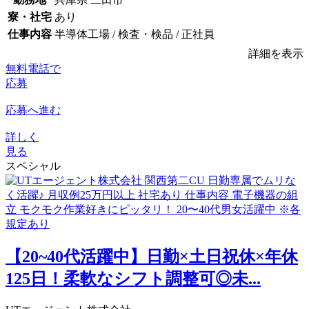
寮・社宅
あり
仕事内容
半導体工場 / 検査・検品 / 正社員
詳細を表示
無料電話で
応募
応募へ進む
詳しく
見る
スペシャル
【20~40代活躍中】日勤×土日祝休×年休
125日！柔軟なシフト調整可◎未...