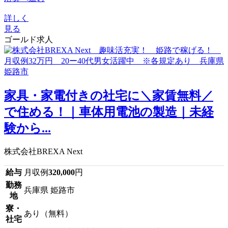
詳しく
見る
ゴールド求人
家具・家電付きの社宅に＼家賃無料／
で住める！｜車体用電池の製造｜未経
験から...
株式会社BREXA Next
給与
月収例
320,000
円
勤務
兵庫県 姫路市
地
寮・
あり（無料）
社宅