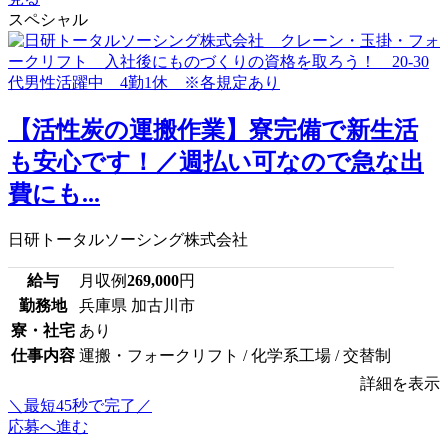
スペシャル
【活性炭の運搬作業】寮完備で新生活
も安心です！／週払い可なので急な出
費にも...
日研トータルソーシング株式会社
給与
月収例
269,000
円
勤務地
兵庫県 加古川市
寮・社宅
あり
仕事内容
運搬・フォークリフト / 化学系工場 / 交替制
詳細を表示
＼最短45秒で完了／
応募へ進む