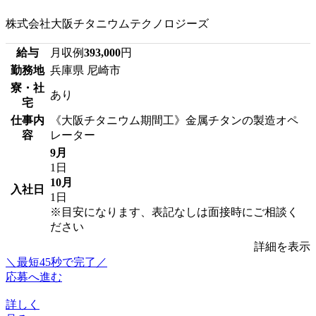
株式会社大阪チタニウムテクノロジーズ
給与
月収例
393,000
円
勤務地
兵庫県 尼崎市
寮・社
あり
宅
仕事内
《大阪チタニウム期間工》金属チタンの製造オペ
容
レーター
9月
1日
10月
入社日
1日
※目安になります、表記なしは面接時にご相談く
ださい
詳細を表示
＼最短45秒で完了／
応募へ進む
詳しく