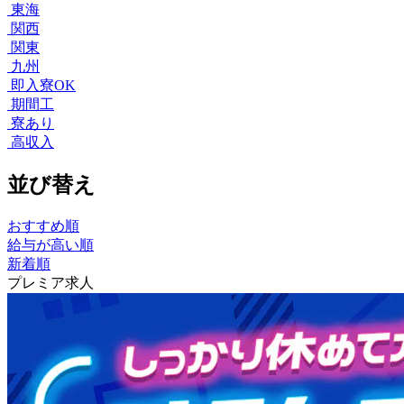
東海
関西
関東
九州
即入寮OK
期間工
寮あり
高収入
並び替え
おすすめ順
給与が高い順
新着順
プレミア求人