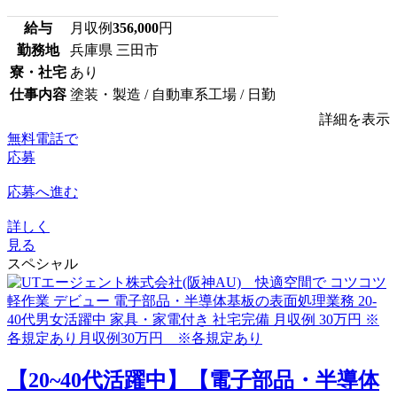
給与
月収例
356,000
円
勤務地
兵庫県 三田市
寮・社宅
あり
仕事内容
塗装・製造 / 自動車系工場 / 日勤
詳細を表示
無料電話で
応募
応募へ進む
詳しく
見る
スペシャル
【20~40代活躍中】【電子部品・半導体