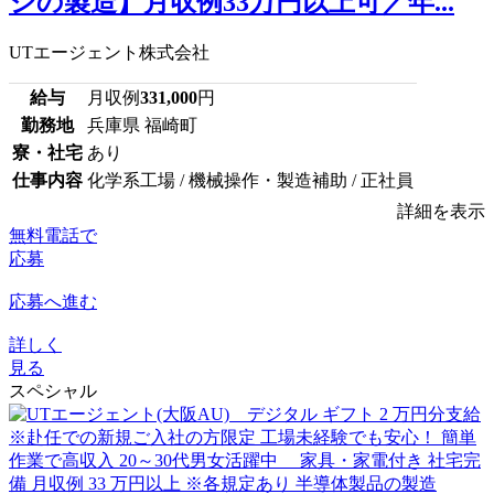
ジの製造】月収例33万円以上可／年...
UTエージェント株式会社
給与
月収例
331,000
円
勤務地
兵庫県 福崎町
寮・社宅
あり
仕事内容
化学系工場 / 機械操作・製造補助 / 正社員
詳細を表示
無料電話で
応募
応募へ進む
詳しく
見る
スペシャル