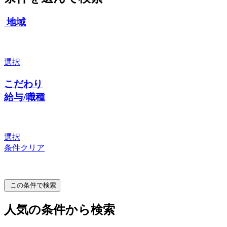
地域
選択
こだわり
給与/職種
選択
条件クリア
この条件で検索
人気の条件から検索