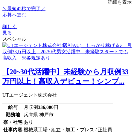
詳細を表示
＼最短45秒で完了／
応募へ進む
詳しく
見る
スペシャル
【20~30代活躍中】未経験から月収例33
万円以上！高収入デビュー！シンプ...
UTエージェント株式会社
給与
月収例
336,000
円
勤務地
兵庫県 神戸市
寮・社宅
あり
仕事内容
機械系工場 / 組立・加工・プレス / 正社員