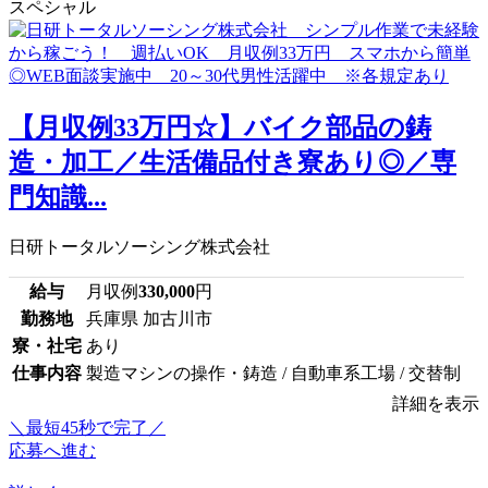
スペシャル
【月収例33万円☆】バイク部品の鋳
造・加工／生活備品付き寮あり◎／専
門知識...
日研トータルソーシング株式会社
給与
月収例
330,000
円
勤務地
兵庫県 加古川市
寮・社宅
あり
仕事内容
製造マシンの操作・鋳造 / 自動車系工場 / 交替制
詳細を表示
＼最短45秒で完了／
応募へ進む