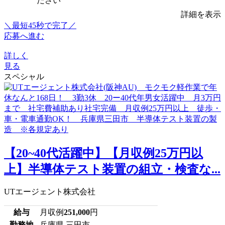
ださい
詳細を表示
＼最短45秒で完了／
応募へ進む
詳しく
見る
スペシャル
【20~40代活躍中】【月収例25万円以
上】半導体テスト装置の組立・検査な...
UTエージェント株式会社
給与
月収例
251,000
円
勤務地
兵庫県 三田市