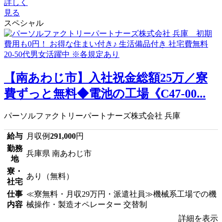
詳しく
見る
スペシャル
【南あわじ市】入社祝金総額25万／寮
費ずっと無料◆電池の工場《C47-00...
パーソルファクトリーパートナーズ株式会社 兵庫
給与
月収例
291,000
円
勤務
兵庫県 南あわじ市
地
寮・
あり（無料）
社宅
仕事
≪寮無料・月収29万円・派遣社員≫機械系工場での機
内容
械操作・製造オペレーター 交替制
詳細を表示