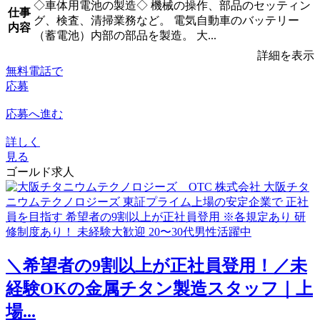
◇車体用電池の製造◇ 機械の操作、部品のセッティン
仕事
グ、検査、清掃業務など。 電気自動車のバッテリー
内容
（蓄電池）内部の部品を製造。 大...
詳細を表示
無料電話で
応募
応募へ進む
詳しく
見る
ゴールド求人
＼希望者の9割以上が正社員登用！／未
経験OKの金属チタン製造スタッフ｜上
場...