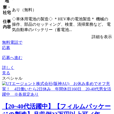
地
寮・
あり（無料）
社宅
◇車体用電池の製造◇ ＊HEV車の電池製造＊ 機械の
仕事
操作、部品のセッティング、検査、清掃業務など。 電
内容
気自動車のバッテリー（蓄電池...
詳細を表示
無料電話で
応募
応募へ進む
詳しく
見る
スペシャル
【20~40代活躍中】【フィルムパッケー