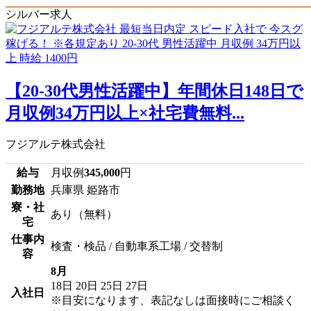
シルバー求人
【20-30代男性活躍中】年間休日148日で
月収例34万円以上×社宅費無料...
フジアルテ株式会社
給与
月収例
345,000
円
勤務地
兵庫県 姫路市
寮・社
あり（無料）
宅
仕事内
検査・検品 / 自動車系工場 / 交替制
容
8月
18日
20日
25日
27日
入社日
※目安になります、表記なしは面接時にご相談く