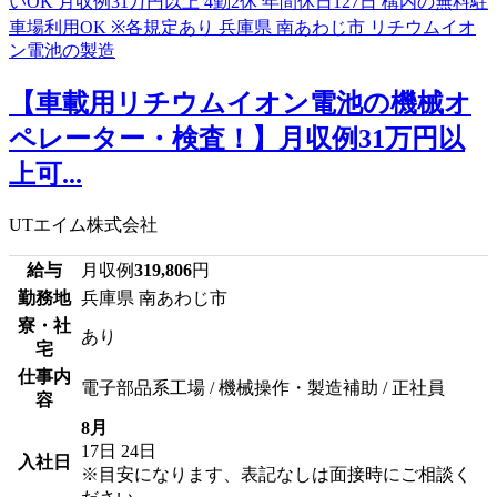
【車載用リチウムイオン電池の機械オ
ペレーター・検査！】月収例31万円以
上可...
UTエイム株式会社
給与
月収例
319,806
円
勤務地
兵庫県 南あわじ市
寮・社
あり
宅
仕事内
電子部品系工場 / 機械操作・製造補助 / 正社員
容
8月
17日
24日
入社日
※目安になります、表記なしは面接時にご相談く