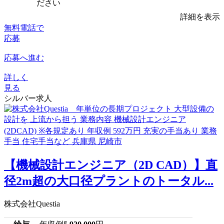
ださい
詳細を表示
無料電話で
応募
応募へ進む
詳しく
見る
シルバー求人
【機械設計エンジニア（2D CAD）】直
径2m超の大口径プラントのトータル...
株式会社Questia