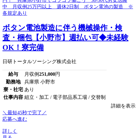
ボタン電池製造に伴う機械操作・検
査・梱包【小野市】週払い可◆未経験
OK！寮完備
日研トータルソーシング株式会社
給与
月収例
251,000
円
勤務地
兵庫県 小野市
寮・社宅
あり
仕事内容
組立・加工 / 電子部品系工場 / 交替制
詳細を表示
＼最短45秒で完了／
応募へ進む
詳しく
見る