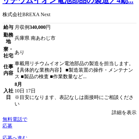
リチウムイオン電池部品の製造／4勤...
株式会社BREXA Next
給与
月収例
340,000
円
勤務
兵庫県 南あわじ市
地
寮・
あり
社宅
車載用リチウムイオン電池部品の製造を担当します。
仕事
【具体的な業務内容】 ■製造装置の操作・メンテナン
内容
ス ■製品の検査 ■作業数量など...
8月
入社
10日
17日
日
※目安になります、表記なしは面接時にご相談くださ
い
詳細を表示
無料電話で
応募
応募へ進む