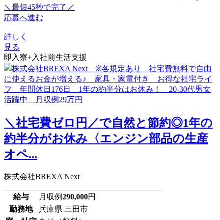
＼最短45秒で完了／
応募へ進む
詳しく
見る
即入寮+入社前生活支援
＼社宅費ゼロ円／で自然と節約◎1年の
約半分がお休み〈エンジン部品の生産
オペ...
株式会社BREXA Next
給与
月収例
290,000
円
勤務地
兵庫県 三田市