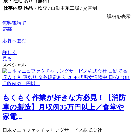
寮・社宅
あり（無料）
仕事内容
検品・検査 / 自動車系工場 / 交替制
詳細を表示
無料電話で
応募
応募へ進む
詳しく
見る
スペシャル
もくもく作業が好きな方必見！【消防
車の製造】月収例35万円以上／食堂や
家電...
日本マニュファクチャリングサービス株式会社