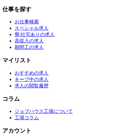
仕事を探す
お仕事検索
スペシャル求人
寮/社宅ありの求人
高収入の求人
期間工の求人
マイリスト
おすすめの求人
キープ中の求人
求人の閲覧履歴
コラム
ジョブハウス工場について
工場コラム
アカウント