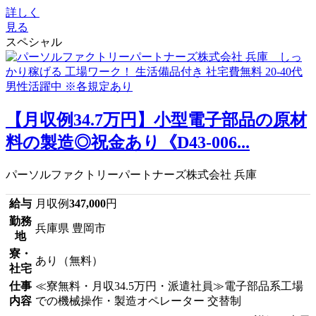
詳しく
見る
スペシャル
【月収例34.7万円】小型電子部品の原材
料の製造◎祝金あり《D43-006...
パーソルファクトリーパートナーズ株式会社 兵庫
給与
月収例
347,000
円
勤務
兵庫県 豊岡市
地
寮・
あり（無料）
社宅
仕事
≪寮無料・月収34.5万円・派遣社員≫電子部品系工場
内容
での機械操作・製造オペレーター 交替制