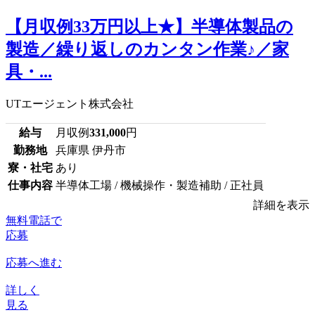
【月収例33万円以上★】半導体製品の
製造／繰り返しのカンタン作業♪／家
具・...
UTエージェント株式会社
給与
月収例
331,000
円
勤務地
兵庫県 伊丹市
寮・社宅
あり
仕事内容
半導体工場 / 機械操作・製造補助 / 正社員
詳細を表示
無料電話で
応募
応募へ進む
詳しく
見る