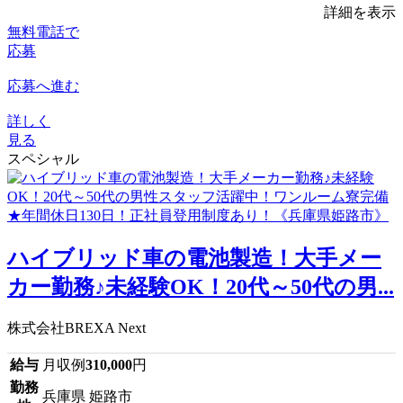
詳細を表示
無料電話で
応募
応募へ進む
詳しく
見る
スペシャル
ハイブリッド車の電池製造！大手メー
カー勤務♪未経験OK！20代～50代の男...
株式会社BREXA Next
給与
月収例
310,000
円
勤務
兵庫県 姫路市