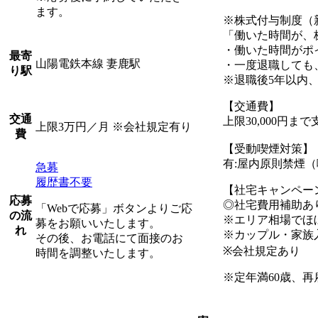
ます。
※株式付与制度（
「働いた時間が、
・働いた時間がポ
最寄
山陽電鉄本線 妻鹿駅
・一度退職しても
り駅
※退職後5年以内
【交通費】
交通
上限30,000円ま
上限3万円／月 ※会社規定有り
費
【受動喫煙対策】
有:屋内原則禁煙
急募
履歴書不要
【社宅キャンペー
応募
◎社宅費用補助あり
「Webで応募」ボタンよりご応
の流
※エリア相場でほ
募をお願いいたします。
れ
※カップル・家族
その後、お電話にて面接のお
※会社規定あり
時間を調整いたします。
※定年満60歳、再