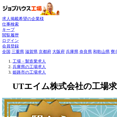
求人掲載希望の企業様
仕事検索
キープ
閲覧履歴
ログイン
会員登録
全国
三重県
滋賀県
京都府
大阪府
兵庫県
奈良県
和歌山県
寮
工場・製造業求人
兵庫県の工場求人
姫路市の工場求人
UTエイム株式会社の工場求人(6