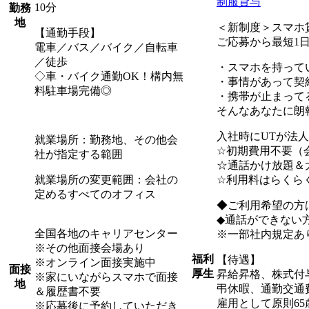
制服貸与
10分
勤務
地
＜新制度＞スマホ
【通勤手段】
ご応募から最短1日
電車／バス／バイク／自転車
／徒歩
・スマホを持って
◇車・バイク通勤OK！構内無
・事情があって契
料駐車場完備◎
・携帯が止まって
そんなあなたに朗
入社時にUTが法
就業場所：勤務地、その他会
☆初期費用不要（
社が指定する範囲
☆通話かけ放題＆大
就業場所の変更範囲：会社の
☆利用料はらくらく給
定めるすべてのオフィス
◆ご利用希望の方
◆通話ができない
全国各地のキャリアセンター
※一部社内規定あ
※その他面接会場あり
福利
【待遇】
※オンライン面接実施中
面接
厚生
昇給昇格、株式付
※家にいながらスマホで面接
地
弔休暇、通勤交通
＆履歴書不要
雇用として原則65
※応募後に予約していただき