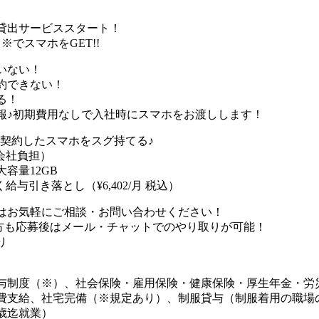
貸出サービススタート！
※でスマホをGET!!
いない！
約できない！
る！
報♪初期費用なしで入社時にスマホをお渡しします！
人契約したスマホをスグ持てる♪
会社負担）
容量12GB
与引き落とし（¥6,402/月 税込）
はお気軽にご相談・お問い合わせください！
方も応募後はメール・チャットでのやり取りが可能！
り
与制度（※）、社会保険・雇用保険・健康保険・厚生年金・労
費支給、社宅完備（※規定あり）、制服貸与（制服着用の職場
歳迄就業）