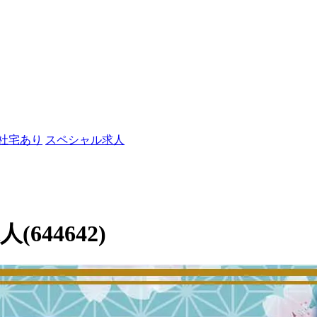
/社宅あり
スペシャル求人
44642)