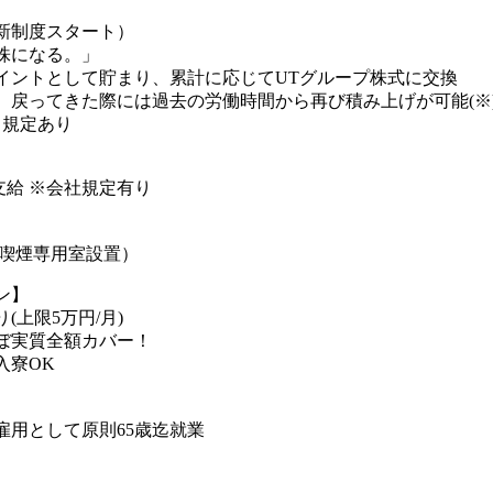
新制度スタート）
株になる。」
イントとして貯まり、累計に応じてUTグループ株式に交換
、戻ってきた際には過去の労働時間から再び積み上げが可能(※
、規定あり
で支給 ※会社規定有り
（喫煙専用室設置）
ン】
(上限5万円/月)
ぼ実質全額カバー！
入寮OK
雇用として原則65歳迄就業