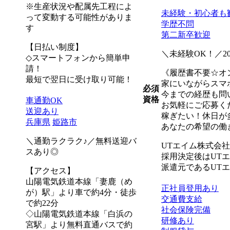
※生産状況や配属先工程によ
未経験・初心者も
って変動する可能性がありま
学歴不問
す
第二新卒歓迎
【日払い制度】
＼未経験OK！／2
◇スマートフォンから簡単申
請！
《履歴書不要☆オ
最短で翌日に受け取り可能！
家にいながらスマ
必須
今までの経歴も問
資格
車通勤OK
お気軽にご応募く
送迎あり
稼ぎたい！休日が
兵庫県
姫路市
あなたの希望の働
＼通勤ラクラク♪／無料送迎バ
UTエイム株式会
スあり◎
採用決定後はUT
派遣元であるUT
【アクセス】
山陽電気鉄道本線「妻鹿（め
正社員登用あり
が）駅」より車で約4分・徒歩
交通費支給
で約22分
社会保険完備
◇山陽電気鉄道本線「白浜の
研修あり
宮駅」より無料直通バスで約