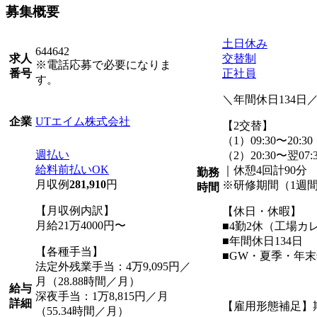
募集概要
土日休み
644642
交替制
求人
※電話応募で必要になりま
正社員
番号
す。
＼年間休日134日
UTエイム株式会社
企業
【2交替】
（1）09:30〜20:30
週払い
（2）20:30〜翌07:
給料前払いOK
｜休憩4回計90分
勤務
月収例
281,910
円
※研修期間（1週間程
時間
【月収例内訳】
【休日・休暇】
月給21万4000円〜
■4勤2休（工場カ
■年間休日134日
【各種手当】
■GW・夏季・年
法定外残業手当：4万9,095円／
月（28.88時間／月）
給与
深夜手当：1万8,815円／月
詳細
【雇用形態補足】
（55.34時間／月）