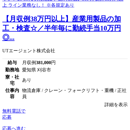
【月収例38万円以上】産業用製品の加
工・検査☆／半年毎に勤続手当10万円
◎...
UTエージェント株式会社
給与
月収例
381,000
円
勤務地
愛知県 刈谷市
寮・社
あり
宅
仕事内
物流倉庫 / クレーン・フォークリフト・重機 / 正社
容
員
詳細を表示
無料電話で
応募
応募へ進む