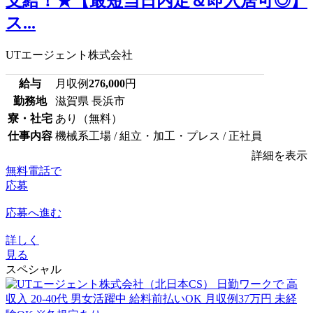
支給！★【最短当日内定＆即入居可◎】
ス...
UTエージェント株式会社
給与
月収例
276,000
円
勤務地
滋賀県 長浜市
寮・社宅
あり（無料）
仕事内容
機械系工場 / 組立・加工・プレス / 正社員
詳細を表示
無料電話で
応募
応募へ進む
詳しく
見る
スペシャル