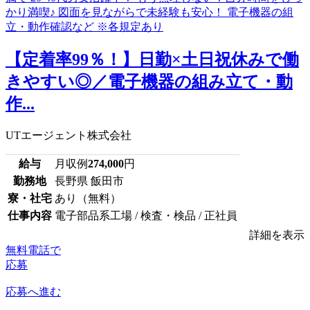
【定着率99％！】日勤×土日祝休みで働
きやすい◎／電子機器の組み立て・動
作...
UTエージェント株式会社
給与
月収例
274,000
円
勤務地
長野県 飯田市
寮・社宅
あり（無料）
仕事内容
電子部品系工場 / 検査・検品 / 正社員
詳細を表示
無料電話で
応募
応募へ進む