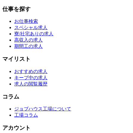
仕事を探す
お仕事検索
スペシャル求人
寮/社宅ありの求人
高収入の求人
期間工の求人
マイリスト
おすすめの求人
キープ中の求人
求人の閲覧履歴
コラム
ジョブハウス工場について
工場コラム
アカウント