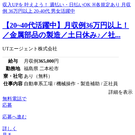
【20~40代活躍中】月収例36万円以上！
／金属部品の製造／土日休み♪／社...
UTエージェント株式会社
給与
月収例
365,000
円
勤務地
福島県 二本松市
寮・社宅
あり（無料）
仕事内容
自動車系工場 / 機械操作・製造補助 / 正社員
詳細を表示
無料電話で
応募
応募へ進む
詳しく
見る