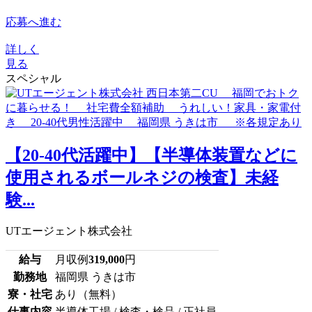
応募へ進む
詳しく
見る
スペシャル
【20-40代活躍中】【半導体装置などに
使用されるボールネジの検査】未経
験...
UTエージェント株式会社
給与
月収例
319,000
円
勤務地
福岡県 うきは市
寮・社宅
あり（無料）
仕事内容
半導体工場 / 検査・検品 / 正社員