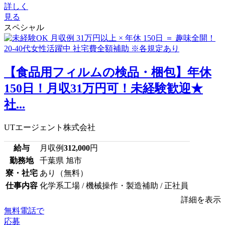
詳しく
見る
スペシャル
【食品用フィルムの検品・梱包】年休
150日！月収31万円可！未経験歓迎★
社...
UTエージェント株式会社
給与
月収例
312,000
円
勤務地
千葉県 旭市
寮・社宅
あり（無料）
仕事内容
化学系工場 / 機械操作・製造補助 / 正社員
詳細を表示
無料電話で
応募