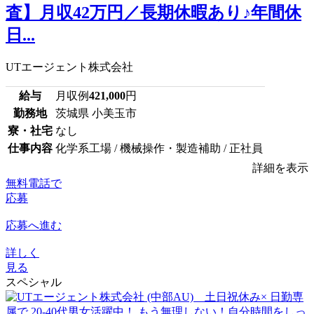
査】月収42万円／長期休暇あり♪年間休
日...
UTエージェント株式会社
給与
月収例
421,000
円
勤務地
茨城県 小美玉市
寮・社宅
なし
仕事内容
化学系工場 / 機械操作・製造補助 / 正社員
詳細を表示
無料電話で
応募
応募へ進む
詳しく
見る
スペシャル