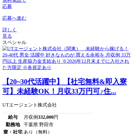
無料電話で
応募
応募へ進む
詳しく
見る
スペシャル
【20~30代活躍中】【社宅無料&即入寮
可】未経験OK！月収33万円可♪住...
UTエージェント株式会社
給与
月収例
332,000
円
勤務地
千葉県 野田市
寮・社宅
あり（無料）