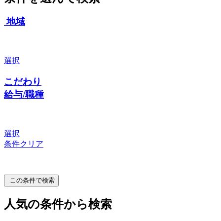
地域
選択
こだわり
給与/職種
選択
条件クリア
この条件で検索
人気の条件から検索