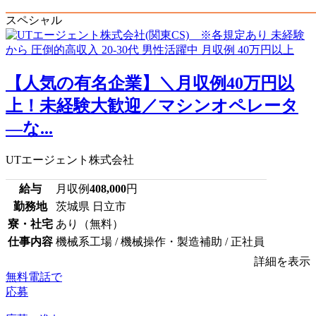
スペシャル
【人気の有名企業】＼月収例40万円以
上！未経験大歓迎／マシンオペレータ
―な...
UTエージェント株式会社
給与
月収例
408,000
円
勤務地
茨城県 日立市
寮・社宅
あり（無料）
仕事内容
機械系工場 / 機械操作・製造補助 / 正社員
詳細を表示
無料電話で
応募