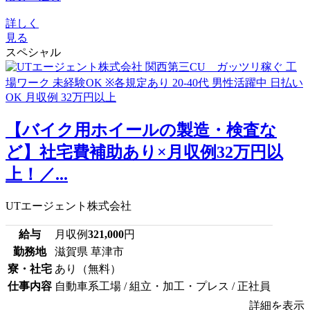
詳しく
見る
スペシャル
【バイク用ホイールの製造・検査な
ど】社宅費補助あり×月収例32万円以
上！／...
UTエージェント株式会社
給与
月収例
321,000
円
勤務地
滋賀県 草津市
寮・社宅
あり（無料）
仕事内容
自動車系工場 / 組立・加工・プレス / 正社員
詳細を表示