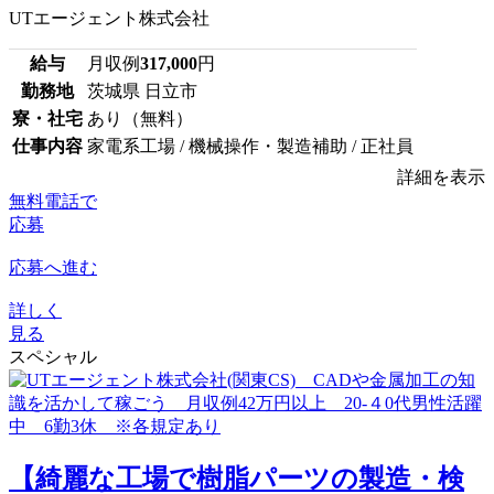
UTエージェント株式会社
給与
月収例
317,000
円
勤務地
茨城県 日立市
寮・社宅
あり（無料）
仕事内容
家電系工場 / 機械操作・製造補助 / 正社員
詳細を表示
無料電話で
応募
応募へ進む
詳しく
見る
スペシャル
【綺麗な工場で樹脂パーツの製造・検