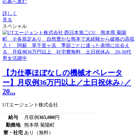
応募へ進む
詳しく
見る
スペシャル
【力仕事ほぼなしの機械オペレータ
ー】月収例36万円以上／土日祝休み♪／
20...
UTエージェント株式会社
給与
月収例
365,000
円
勤務地
熊本県 菊陽町
寮・社宅
あり（無料）