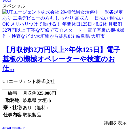
スペシャル
【月収例32万円以上×年休125日】電子
基板の機械オペレーターや検査のお
仕...
UTエージェント株式会社
給与
月収例
325,000
円
勤務地
岐阜県 大垣市
寮・社宅
あり（無料）
仕事内容
取扱製品
詳細を表示