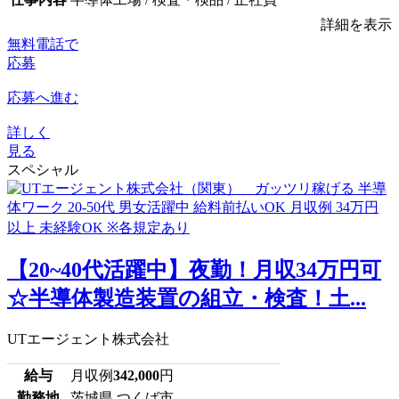
詳細を表示
無料電話で
応募
応募へ進む
詳しく
見る
スペシャル
【20~40代活躍中】夜勤！月収34万円可
☆半導体製造装置の組立・検査！土...
UTエージェント株式会社
給与
月収例
342,000
円
勤務地
茨城県 つくば市