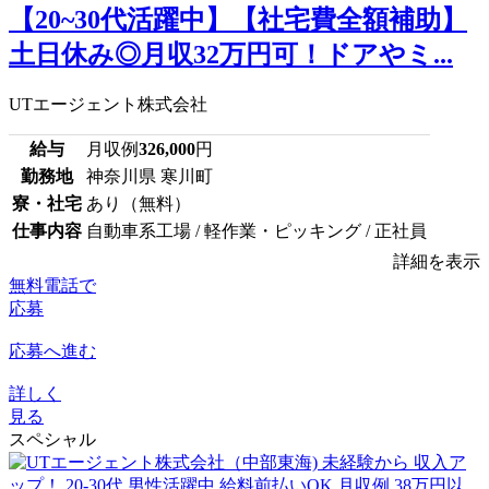
【20~30代活躍中】【社宅費全額補助】
土日休み◎月収32万円可！ドアやミ...
UTエージェント株式会社
給与
月収例
326,000
円
勤務地
神奈川県 寒川町
寮・社宅
あり（無料）
仕事内容
自動車系工場 / 軽作業・ピッキング / 正社員
詳細を表示
無料電話で
応募
応募へ進む
詳しく
見る
スペシャル