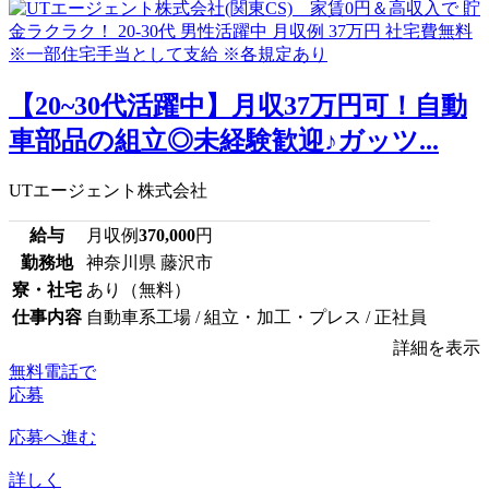
【20~30代活躍中】月収37万円可！自動
車部品の組立◎未経験歓迎♪ガッツ...
UTエージェント株式会社
給与
月収例
370,000
円
勤務地
神奈川県 藤沢市
寮・社宅
あり（無料）
仕事内容
自動車系工場 / 組立・加工・プレス / 正社員
詳細を表示
無料電話で
応募
応募へ進む
詳しく