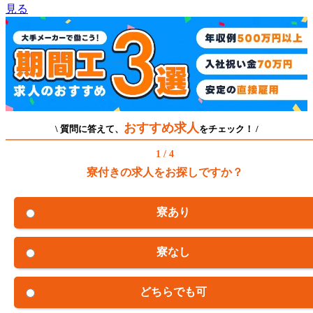
見る
おすすめ求人
\ 質問に答えて、
をチェック！ /
1 / 4
寮付きの求人をお探しですか？
寮あり
寮なし
どちらでも可