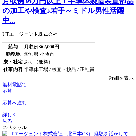
月収例36万円以上！半導体製造装置部品
の加工や検査♪若手～ミドル男性活躍
中...
UTエージェント株式会社
給与
月収例
362,000
円
勤務地
愛知県 小牧市
寮・社宅
あり（無料）
仕事内容
半導体工場 / 検査・検品 / 正社員
詳細を表示
無料電話で
応募
応募へ進む
詳しく
見る
スペシャル