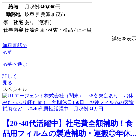
給与
月収例
340,000
円
勤務地
岐阜県 美濃加茂市
寮・社宅
あり（無料）
仕事内容
物流倉庫 / 検査・検品 / 正社員
詳細を表示
無料電話で
応募
応募へ進む
詳しく
見る
スペシャル
【20~40代活躍中】社宅費全額補助！食
品用フィルムの製造補助・運搬◎年休...