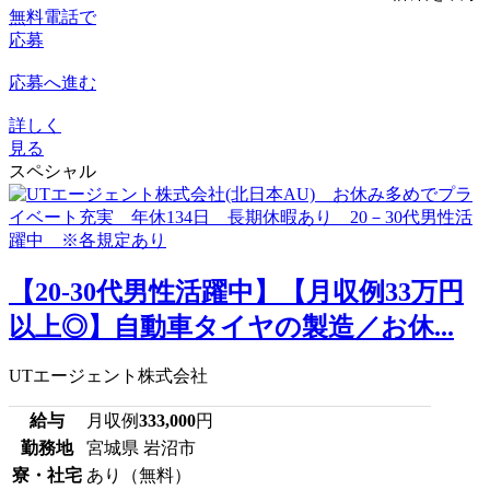
無料電話で
応募
応募へ進む
詳しく
見る
スペシャル
【20-30代男性活躍中】【月収例33万円
以上◎】自動車タイヤの製造／お休...
UTエージェント株式会社
給与
月収例
333,000
円
勤務地
宮城県 岩沼市
寮・社宅
あり（無料）