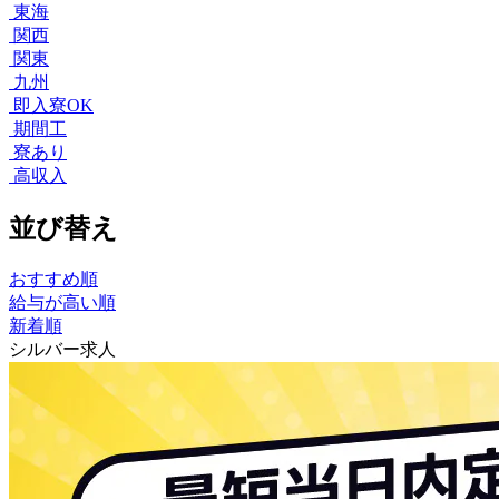
東海
関西
関東
九州
即入寮OK
期間工
寮あり
高収入
並び替え
おすすめ順
給与が高い順
新着順
シルバー求人