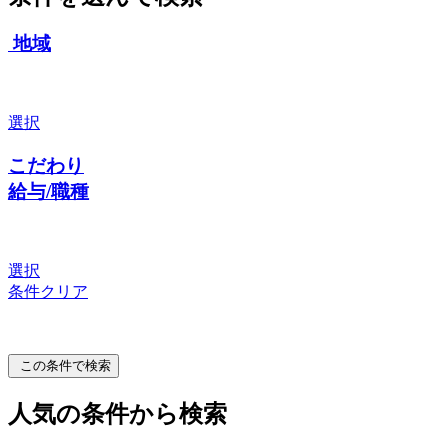
地域
選択
こだわり
給与/職種
選択
条件クリア
この条件で検索
人気の条件から検索