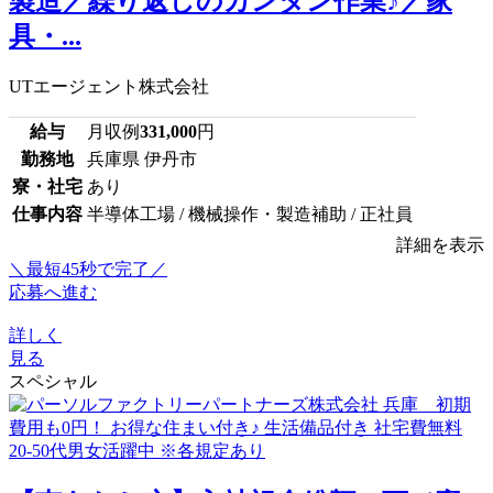
製造／繰り返しのカンタン作業♪／家
具・...
UTエージェント株式会社
給与
月収例
331,000
円
勤務地
兵庫県 伊丹市
寮・社宅
あり
仕事内容
半導体工場 / 機械操作・製造補助 / 正社員
詳細を表示
＼最短45秒で完了／
応募へ進む
詳しく
見る
スペシャル