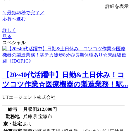
詳細を表示
＼最短45秒で完了／
応募へ進む
詳しく
見る
スペシャル
【20~40代活躍中】日勤&土日休み！コ
ツコツ作業☆医療機器の製造業務！駅...
UTエージェント株式会社
給与
月収例
212,000
円
勤務地
兵庫県 宝塚市
寮・社宅
あり