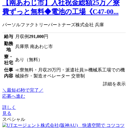
【南あわじ市】入社祝金総額25万／寮
費ずっと無料◆電池の工場《C47-00...
パーソルファクトリーパートナーズ株式会社 兵庫
給与
月収例
291,000
円
勤務
兵庫県 南あわじ市
地
寮・
あり（無料）
社宅
仕事
≪寮無料・月収29万円・派遣社員≫機械系工場での機
内容
械操作・製造オペレーター 交替制
詳細を表示
＼最短45秒で完了／
応募へ進む
詳しく
見る
スペシャル