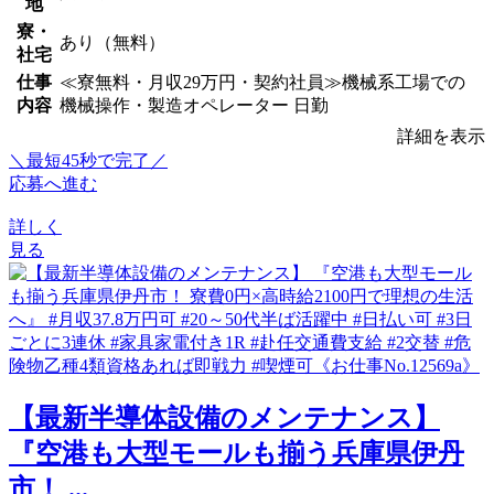
地
寮・
あり（無料）
社宅
仕事
≪寮無料・月収29万円・契約社員≫機械系工場での
内容
機械操作・製造オペレーター 日勤
詳細を表示
＼最短45秒で完了／
応募へ進む
詳しく
見る
【最新半導体設備のメンテナンス】
『空港も大型モールも揃う兵庫県伊丹
市！ ...