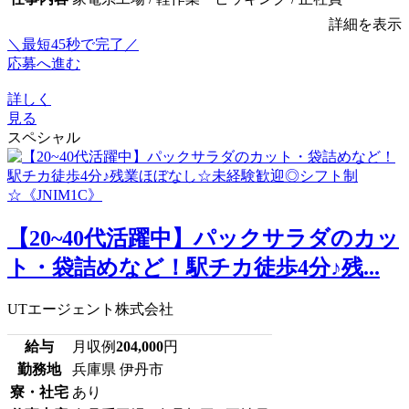
詳細を表示
＼最短45秒で完了／
応募へ進む
詳しく
見る
スペシャル
【20~40代活躍中】パックサラダのカッ
ト・袋詰めなど！駅チカ徒歩4分♪残...
UTエージェント株式会社
給与
月収例
204,000
円
勤務地
兵庫県 伊丹市
寮・社宅
あり