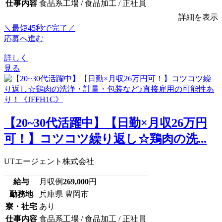
仕事内容
食品系工場 / 食品加工 / 正社員
詳細を表示
＼最短45秒で完了／
応募へ進む
詳しく
見る
【20~30代活躍中】【日勤×月収26万円
可！】コツコツ繰り返し☆鶏肉の洗...
UTエージェント株式会社
給与
月収例
269,000
円
勤務地
兵庫県 豊岡市
寮・社宅
あり
仕事内容
食品系工場 / 食品加工 / 正社員