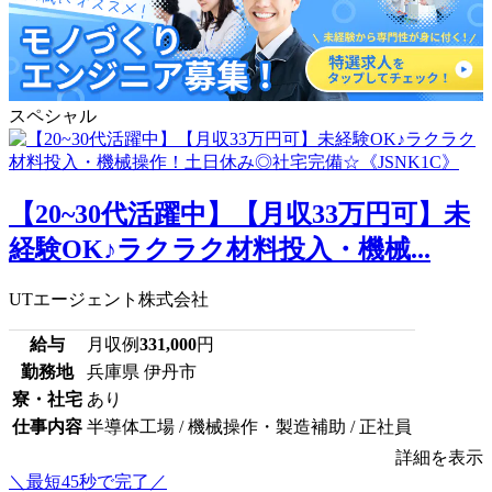
スペシャル
【20~30代活躍中】【月収33万円可】未
経験OK♪ラクラク材料投入・機械...
UTエージェント株式会社
給与
月収例
331,000
円
勤務地
兵庫県 伊丹市
寮・社宅
あり
仕事内容
半導体工場 / 機械操作・製造補助 / 正社員
詳細を表示
＼最短45秒で完了／