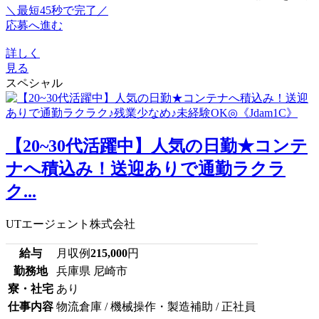
＼最短45秒で完了／
応募へ進む
詳しく
見る
スペシャル
【20~30代活躍中】人気の日勤★コンテ
ナへ積込み！送迎ありで通勤ラクラ
ク...
UTエージェント株式会社
給与
月収例
215,000
円
勤務地
兵庫県 尼崎市
寮・社宅
あり
仕事内容
物流倉庫 / 機械操作・製造補助 / 正社員