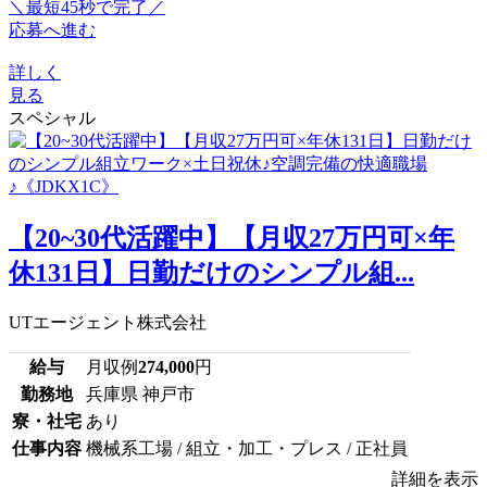
＼最短45秒で完了／
応募へ進む
詳しく
見る
スペシャル
【20~30代活躍中】【月収27万円可×年
休131日】日勤だけのシンプル組...
UTエージェント株式会社
給与
月収例
274,000
円
勤務地
兵庫県 神戸市
寮・社宅
あり
仕事内容
機械系工場 / 組立・加工・プレス / 正社員
詳細を表示