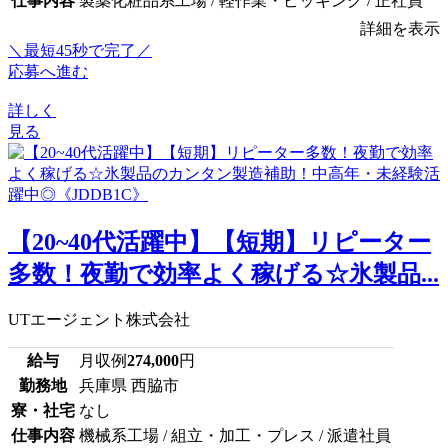
仕事内容
製薬化粧品系工場 / 軽作業・ピッキング / 正社員
詳細を表示
＼最短45秒で完了／
応募へ進む
詳しく
見る
【20~40代活躍中】【短期】リピーター
多数！夜勤で効率よく稼げる☆氷製品...
UTエージェント株式会社
給与
月収例
274,000
円
勤務地
兵庫県 西脇市
寮・社宅
なし
仕事内容
機械系工場 / 組立・加工・プレス / 派遣社員