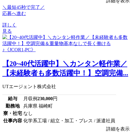
詳細を表示
＼最短45秒で完了／
応募へ進む
詳しく
見る
【20~40代活躍中】＼カンタン軽作業／
【未経験者も多数活躍中！】空調完備...
UTエージェント株式会社
給与
月収例
230,000
円
勤務地
兵庫県 福崎町
寮・社宅
なし
仕事内容
化学系工場 / 組立・加工・プレス / 派遣社員
詳細を表示