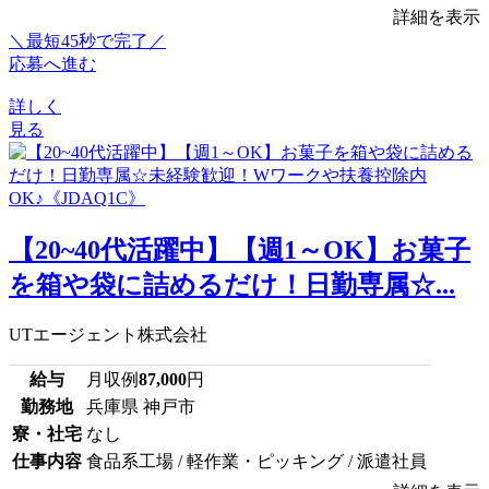
詳細を表示
＼最短45秒で完了／
応募へ進む
詳しく
見る
【20~40代活躍中】【週1～OK】お菓子
を箱や袋に詰めるだけ！日勤専属☆...
UTエージェント株式会社
給与
月収例
87,000
円
勤務地
兵庫県 神戸市
寮・社宅
なし
仕事内容
食品系工場 / 軽作業・ピッキング / 派遣社員