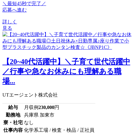
＼最短45秒で完了／
応募へ進む
詳しく
見る
【20~40代活躍中】＼子育て世代活躍中
／行事や急なお休みにも理解ある職
場...
UTエージェント株式会社
給与
月収例
230,000
円
勤務地
兵庫県 加東市
寮・社宅
なし
仕事内容
化学系工場 / 検査・検品 / 正社員