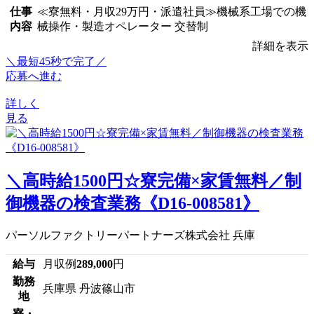
仕事
≪寮無料・月収29万円・派遣社員≫機械系工場での機
内容
械操作・製造オペレーター 交替制
詳細を表示
＼最短45秒で完了／
応募へ進む
詳しく
見る
＼高時給1500円☆寮完備×家賃無料／制
御機器の検査業務《D16-008581》
パーソルファクトリーパートナーズ株式会社 兵庫
給与
月収例
289,000
円
勤務
兵庫県 丹波篠山市
地
寮・