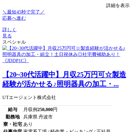
詳細を表示
＼最短45秒で完了／
応募へ進む
詳しく
見る
スペシャル
【20~30代活躍中】月収25万円可☆製造
経験が活かせる♪照明器具の加工・...
UTエージェント株式会社
給与
月収例
250,000
円
勤務地
兵庫県 丹波市
寮・社宅
あり
仕事内容
家電系工場 / 軽作業・ピッキング / 正社員