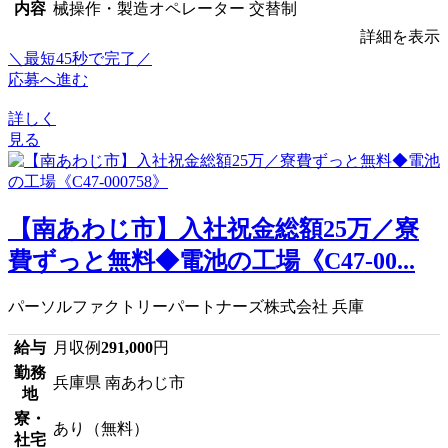
内容
械操作・製造オペレーター 交替制
詳細を表示
＼最短45秒で完了／
応募へ進む
詳しく
見る
【南あわじ市】入社祝金総額25万／寮
費ずっと無料◆電池の工場《C47-00...
パーソルファクトリーパートナーズ株式会社 兵庫
給与
月収例
291,000
円
勤務
兵庫県 南あわじ市
地
寮・
あり（無料）
社宅