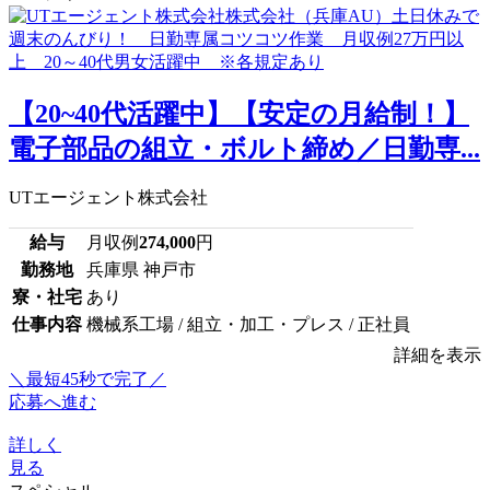
【20~40代活躍中】【安定の月給制！】
電子部品の組立・ボルト締め／日勤専...
UTエージェント株式会社
給与
月収例
274,000
円
勤務地
兵庫県 神戸市
寮・社宅
あり
仕事内容
機械系工場 / 組立・加工・プレス / 正社員
詳細を表示
＼最短45秒で完了／
応募へ進む
詳しく
見る