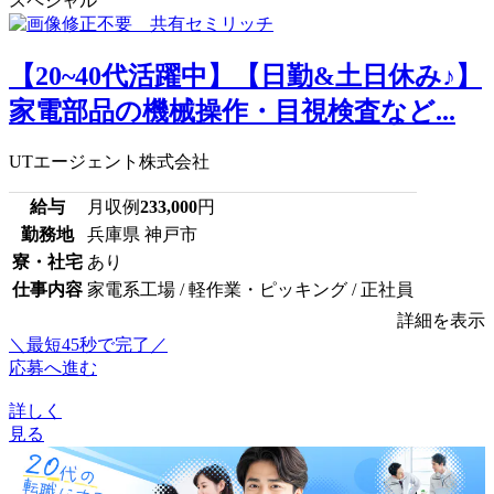
スペシャル
【20~40代活躍中】【日勤&土日休み♪】
家電部品の機械操作・目視検査など...
UTエージェント株式会社
給与
月収例
233,000
円
勤務地
兵庫県 神戸市
寮・社宅
あり
仕事内容
家電系工場 / 軽作業・ピッキング / 正社員
詳細を表示
＼最短45秒で完了／
応募へ進む
詳しく
見る