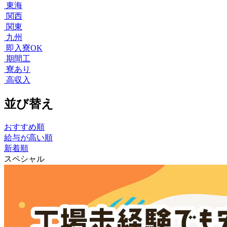
東海
関西
関東
九州
即入寮OK
期間工
寮あり
高収入
並び替え
おすすめ順
給与が高い順
新着順
スペシャル