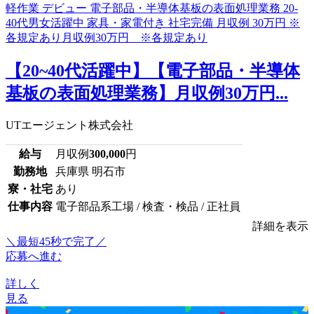
【20~40代活躍中】【電子部品・半導体
基板の表面処理業務】月収例30万円...
UTエージェント株式会社
給与
月収例
300,000
円
勤務地
兵庫県 明石市
寮・社宅
あり
仕事内容
電子部品系工場 / 検査・検品 / 正社員
詳細を表示
＼最短45秒で完了／
応募へ進む
詳しく
見る