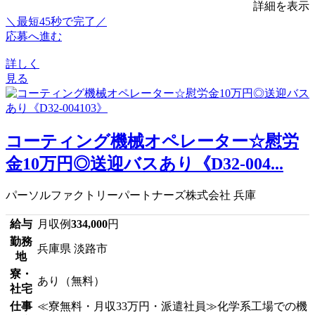
詳細を表示
＼最短45秒で完了／
応募へ進む
詳しく
見る
コーティング機械オペレーター☆慰労
金10万円◎送迎バスあり《D32-004...
パーソルファクトリーパートナーズ株式会社 兵庫
給与
月収例
334,000
円
勤務
兵庫県 淡路市
地
寮・
あり（無料）
社宅
仕事
≪寮無料・月収33万円・派遣社員≫化学系工場での機