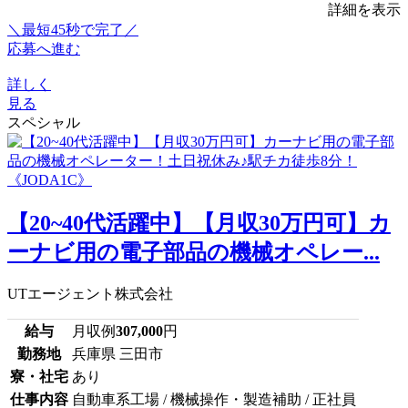
詳細を表示
＼最短45秒で完了／
応募へ進む
詳しく
見る
スペシャル
【20~40代活躍中】【月収30万円可】カ
ーナビ用の電子部品の機械オペレー...
UTエージェント株式会社
給与
月収例
307,000
円
勤務地
兵庫県 三田市
寮・社宅
あり
仕事内容
自動車系工場 / 機械操作・製造補助 / 正社員