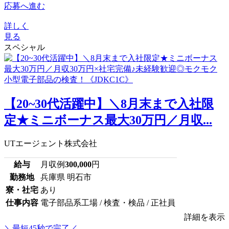
応募へ進む
詳しく
見る
スペシャル
【20~30代活躍中】＼8月末まで入社限
定★ミニボーナス最大30万円／月収...
UTエージェント株式会社
給与
月収例
300,000
円
勤務地
兵庫県 明石市
寮・社宅
あり
仕事内容
電子部品系工場 / 検査・検品 / 正社員
詳細を表示
＼最短45秒で完了／