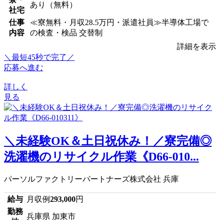
あり（無料）
社宅
仕事
≪寮無料・月収28.5万円・派遣社員≫半導体工場で
内容
の検査・検品 交替制
詳細を表示
＼最短45秒で完了／
応募へ進む
詳しく
見る
＼未経験OK＆土日祝休み！／寮完備◎
洗濯機のリサイクル作業《D66-010...
パーソルファクトリーパートナーズ株式会社 兵庫
給与
月収例
293,000
円
勤務
兵庫県 加東市