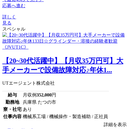
応募へ進む
詳しく
見る
スペシャル
【20~30代活躍中】【月収35万円可】大
手メーカーで設備故障対応♪年休1...
UTエージェント株式会社
給与
月収例
352,000
円
勤務地
兵庫県 たつの市
寮・社宅
あり
仕事内容
機械系工場 / 機械操作・製造補助 / 正社員
詳細を表示