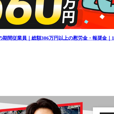
の期間従業員｜総額306万円以上の慰労金・報奨金｜