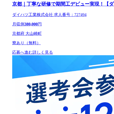
京都｜丁寧な研修で期間工デビュー実現！【ダ
ダイハツ工業株式会社 求人番号：727494
月収例
380,000
円
京都府 大山崎町
寮あり（無料）
応募へ進む
詳しく見る