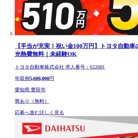
【手当が充実！祝い金100万円】トヨタ自動車
光熱費無料｜未経験OK
トヨタ自動車株式会社 求人番号：622681
年収例
5,600,000
円
愛知県 豊田市
寮あり（無料）
応募へ進む
詳しく見る