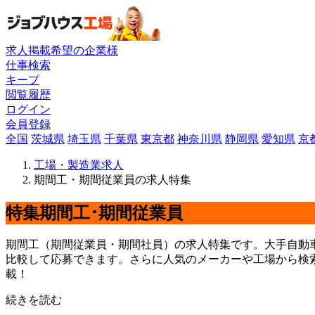
求人掲載希望の企業様
仕事検索
キープ
閲覧履歴
ログイン
会員登録
全国
茨城県
埼玉県
千葉県
東京都
神奈川県
静岡県
愛知県
京
工場・製造業求人
期間工・期間従業員の求人特集
特集
期間工･期間従業員
期間工（期間従業員・期間社員）の求人特集です。大手自動
比較して応募できます。さらに人気のメーカーや工場から検
載！
続きを読む