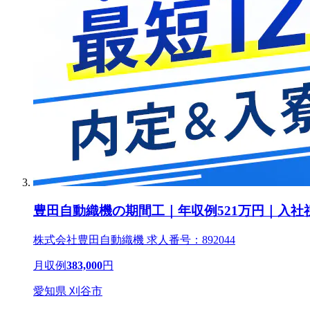
豊田自動織機の期間工｜年収例521万円｜入社
株式会社豊田自動織機 求人番号：892044
月収例
383,000
円
愛知県 刈谷市