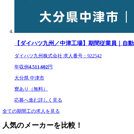
【ダイハツ九州／中津工場】期間従業員｜自動
ダイハツ九州株式会社 求人番号：922542
年収例
4,511,602
円
大分県 中津市
寮あり（無料）
応募へ進む
詳しく見る
全ての期間工の求人を見る
人気のメーカーを比較！