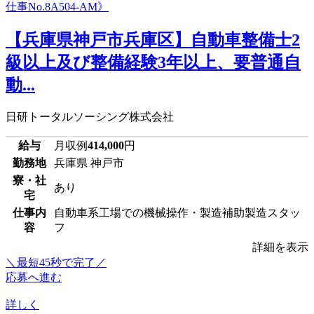
【兵庫県神戸市兵庫区】自動車整備士2
級以上及び整備経験3年以上、要普通自
動...
日研トータルソーシング株式会社
給与
月収例
414,000
円
勤務地
兵庫県 神戸市
寮・社
あり
宅
仕事内
自動車系工場での機械操作・製造補助製造スタッ
容
フ
詳細を表示
＼最短45秒で完了／
応募へ進む
詳しく