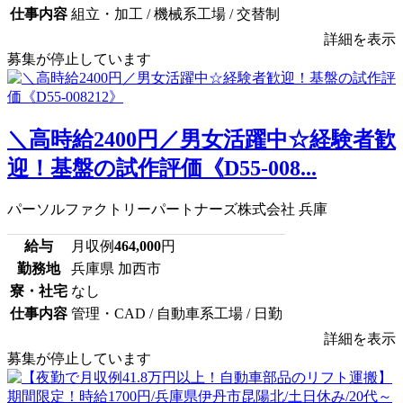
仕事内容
組立・加工 / 機械系工場 / 交替制
詳細を表示
募集が停止しています
＼高時給2400円／男女活躍中☆経験者歓
迎！基盤の試作評価《D55-008...
パーソルファクトリーパートナーズ株式会社 兵庫
給与
月収例
464,000
円
勤務地
兵庫県 加西市
寮・社宅
なし
仕事内容
管理・CAD / 自動車系工場 / 日勤
詳細を表示
募集が停止しています