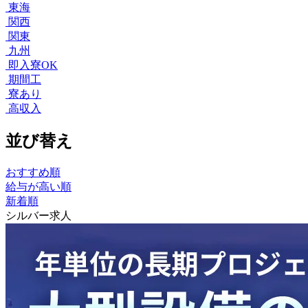
東海
関西
関東
九州
即入寮OK
期間工
寮あり
高収入
並び替え
おすすめ順
給与が高い順
新着順
シルバー求人