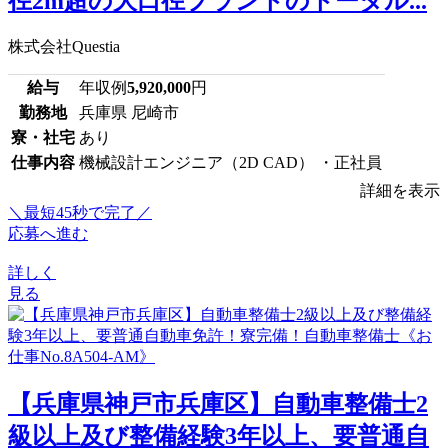
径2m超の大口径プラントのトータル...
株式会社Questia
給与
年収例
5,920,000
円
勤務地
兵庫県 尼崎市
寮・社宅
あり
仕事内容
機械設計エンジニア（2D CAD） ・正社員
詳細を表示
＼最短45秒で完了／
応募へ進む
詳しく
見る
【兵庫県神戸市兵庫区】自動車整備士2
級以上及び整備経験3年以上、要普通自