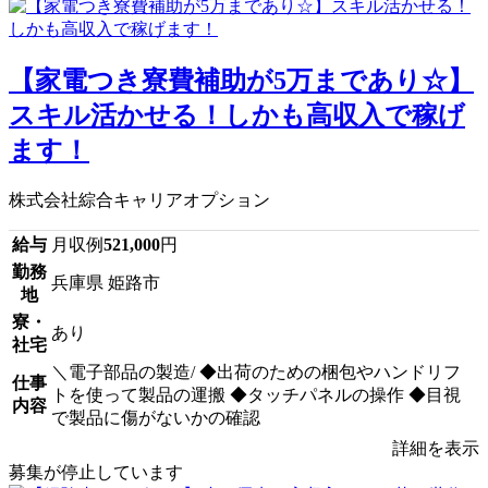
【家電つき寮費補助が5万まであり☆】
スキル活かせる！しかも高収入で稼げ
ます！
株式会社綜合キャリアオプション
給与
月収例
521,000
円
勤務
兵庫県 姫路市
地
寮・
あり
社宅
＼電子部品の製造/ ◆出荷のための梱包やハンドリフ
仕事
トを使って製品の運搬 ◆タッチパネルの操作 ◆目視
内容
で製品に傷がないかの確認
詳細を表示
募集が停止しています