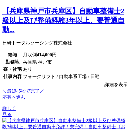
【兵庫県神戸市兵庫区】自動車整備士2
級以上及び整備経験3年以上、要普通自
動...
日研トータルソーシング株式会社
給与
月収例
414,000
円
勤務地
兵庫県 神戸市
寮・社宅
あり
仕事内容
フォークリフト / 自動車系工場 / 日勤
詳細を表示
＼最短45秒で完了／
応募へ進む
詳しく
見る