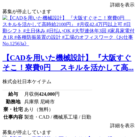
詳細を表示
募集が停止しています
【CADを用いた機械設計】 『大阪すぐ
そこ！寮費0円 スキルを活かして高...
株式会社日本ケイテム
給与
月収例
424,000
円
勤務地
兵庫県 尼崎市
寮・社宅
あり（無料）
仕事内容
製造・CAD / 機械系工場 / 日勤
詳細を表示
募集が停止しています