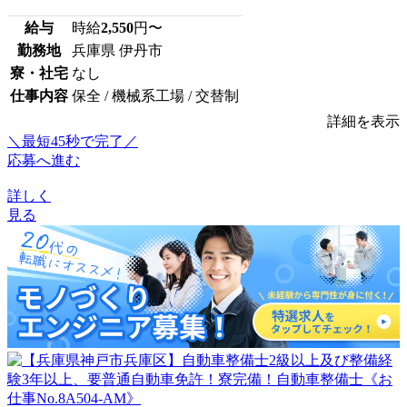
給与
時給
2,550
円〜
勤務地
兵庫県 伊丹市
寮・社宅
なし
仕事内容
保全 / 機械系工場 / 交替制
詳細を表示
＼最短45秒で完了／
応募へ進む
詳しく
見る