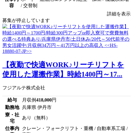
容
/ 交替制
詳細を表示
募集が停止しています
【夜勤で快適WORK♪リーチリフトを
使用した運搬作業】時給1400円～17...
フジアルテ株式会社
給与
月収例
418,000
円
勤務地
兵庫県 伊丹市
寮・社
あり（無料）
宅
仕事内
クレーン・フォークリフト・重機 / 自動車系工場 /