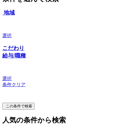
地域
選択
こだわり
給与/職種
選択
条件クリア
この条件で検索
人気の条件から検索