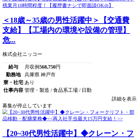
＜18歳～35歳の男性活躍中＞【交通費
支給】【工場内の環境や設備の管理】
危...
株式会社ニッコー
給与
月収例
568,750
円
勤務地
兵庫県 神戸市
寮・社宅
あり
仕事内容
管理・製造 / 食品系工場 / 日勤
詳細を表示
募集が停止しています
【20~30代男性活躍中】◆クレーン・フ