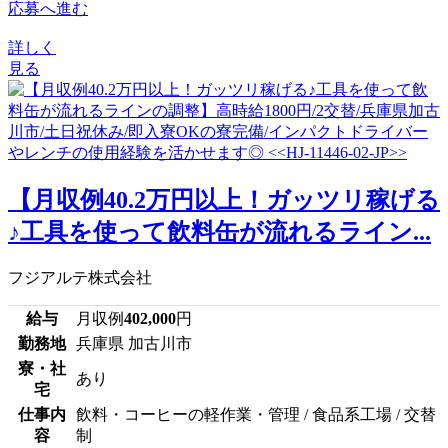
応募へ進む
詳しく
見る
【月収例40.2万円以上！ガッツリ稼げる
♪工具を使って飲料缶が流れるライン...
フジアルテ株式会社
給与
月収例
402,000
円
勤務地
兵庫県 加古川市
寮・社
あり
宅
仕事内
飲料・コーヒーの軽作業・管理 / 食品系工場 / 交替
容
制