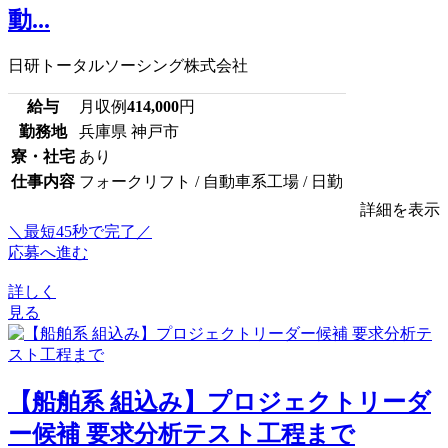
動...
日研トータルソーシング株式会社
給与
月収例
414,000
円
勤務地
兵庫県 神戸市
寮・社宅
あり
仕事内容
フォークリフト / 自動車系工場 / 日勤
詳細を表示
＼最短45秒で完了／
応募へ進む
詳しく
見る
【船舶系 組込み】プロジェクトリーダ
ー候補 要求分析テスト工程まで