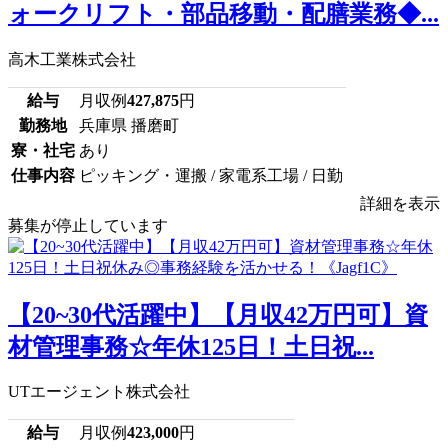
ォークリフト・部品移動・配膳業務◆...
高木工業株式会社
給与
月収例
427,875
円
勤務地
兵庫県 播磨町
寮・社宅
あり
仕事内容
ピッキング・運搬 / 家電系工場 / 日勤
詳細を表示
募集が停止しています
【20~30代活躍中】【月収42万円可】資
材管理事務☆年休125日！土日祝...
UTエージェント株式会社
給与
月収例
423,000
円