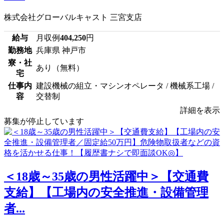
株式会社グローバルキャスト 三宮支店
給与
月収例
404,250
円
勤務地
兵庫県 神戸市
寮・社
あり（無料）
宅
仕事内
建設機械の組立・マシンオペレータ / 機械系工場 /
容
交替制
詳細を表示
募集が停止しています
＜18歳～35歳の男性活躍中＞【交通費
支給】【工場内の安全推進・設備管理
者...