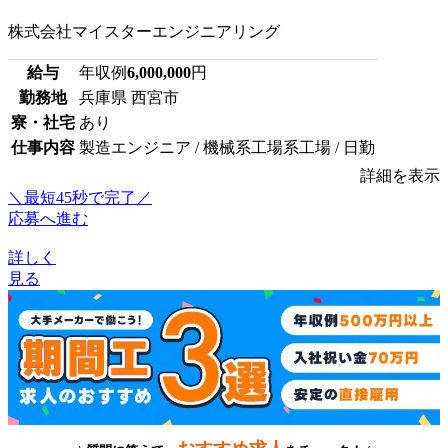
株式会社マイスターエンジニアリング
給与
年収例
6,000,000
円
勤務地
兵庫県 西宮市
寮・社宅
あり
仕事内容
製造エンジニア / 機械系工場系工場 / 日勤
詳細を表示
＼最短45秒で完了／
応募へ進む
詳しく
見る