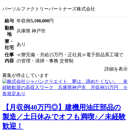
パーソルファクトリーパートナーズ株式会社
給与
年収例
5,100,000
円
勤務
兵庫県 神戸市
地
寮・
あり
社宅
仕事
≪寮完備・月給25万円・正社員≫電子部品系工場で
内容
の管理・清掃・事務 交替制
詳細を表示
募集が停止しています
【月収例40万円◎】建機用油圧部品の
製造／土日休みでオフも満喫♪／未経験
歓迎！