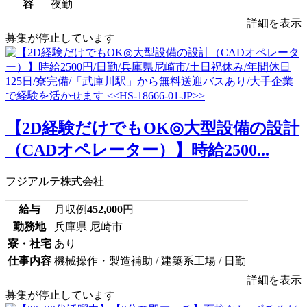
容
夜勤
詳細を表示
募集が停止しています
【2D経験だけでもOK◎大型設備の設計
（CADオペレーター）】時給2500...
フジアルテ株式会社
給与
月収例
452,000
円
勤務地
兵庫県 尼崎市
寮・社宅
あり
仕事内容
機械操作・製造補助 / 建築系工場 / 日勤
詳細を表示
募集が停止しています