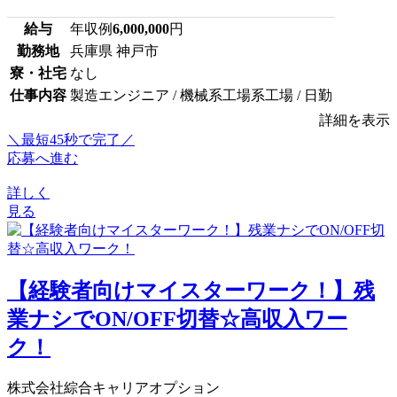
給与
年収例
6,000,000
円
勤務地
兵庫県 神戸市
寮・社宅
なし
仕事内容
製造エンジニア / 機械系工場系工場 / 日勤
詳細を表示
＼最短45秒で完了／
応募へ進む
詳しく
見る
【経験者向けマイスターワーク！】残
業ナシでON/OFF切替☆高収入ワー
ク！
株式会社綜合キャリアオプション