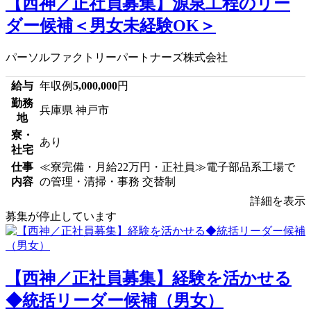
【西神／正社員募集】源泉工程のリー
ダー候補＜男女未経験OK＞
パーソルファクトリーパートナーズ株式会社
給与
年収例
5,000,000
円
勤務
兵庫県 神戸市
地
寮・
あり
社宅
仕事
≪寮完備・月給22万円・正社員≫電子部品系工場で
内容
の管理・清掃・事務 交替制
詳細を表示
募集が停止しています
【西神／正社員募集】経験を活かせる
◆統括リーダー候補（男女）