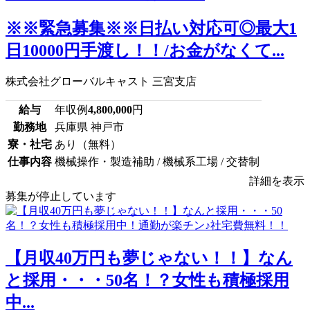
※※緊急募集※※日払い対応可◎最大1
日10000円手渡し！！/お金がなくて...
株式会社グローバルキャスト 三宮支店
給与
年収例
4,800,000
円
勤務地
兵庫県 神戸市
寮・社宅
あり（無料）
仕事内容
機械操作・製造補助 / 機械系工場 / 交替制
詳細を表示
募集が停止しています
【月収40万円も夢じゃない！！】なん
と採用・・・50名！？女性も積極採用
中...