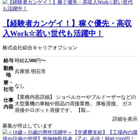
【経験者カンゲイ！】稼ぐ優先・高収
入Work☆若い世代も活躍中！
株式会社綜合キャリアオプション
給与
時給
2,500
円〜
勤務
兵庫県 明石市
地
寮・
なし
社宅
【業務内容詳細】 ショベルカーやブルドーザーなどの
仕事
大型重機の車軸や部品の溶接業務。 厚板溶接。 ガス
内容
溶接やロボット溶接です。 【取...
詳細を表示
募集が停止しています