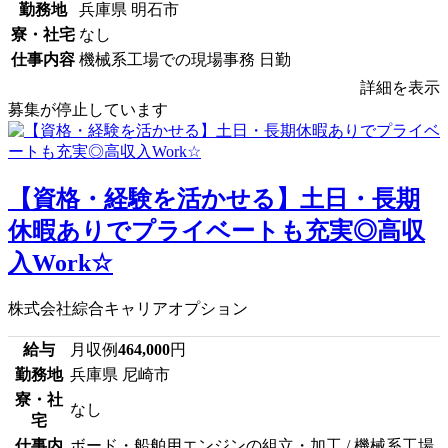
勤務地
兵庫県 明石市
寮・社宅
なし
仕事内容
機械系工場での現場事務 日勤
詳細を表示
募集が停止しています
【資格・経験を活かせる】土日・長期
休暇ありでプライベートも充実◎高収
入Work☆
株式会社綜合キャリアオプション
給与
月収例
464,000
円
勤務地
兵庫県 尼崎市
寮・社
なし
宅
仕事内
ボード・船舶用エンジンの組立・加工 / 機械系工場