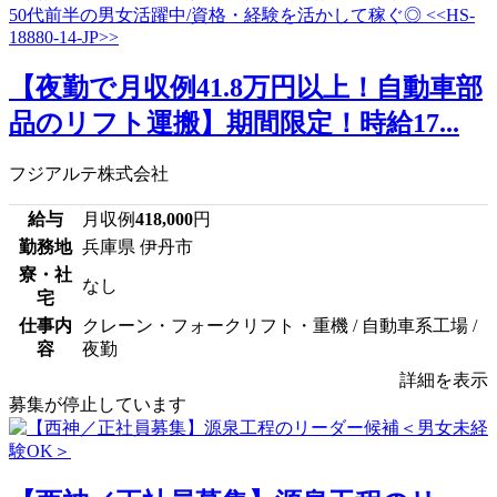
【夜勤で月収例41.8万円以上！自動車部
品のリフト運搬】期間限定！時給17...
フジアルテ株式会社
給与
月収例
418,000
円
勤務地
兵庫県 伊丹市
寮・社
なし
宅
仕事内
クレーン・フォークリフト・重機 / 自動車系工場 /
容
夜勤
詳細を表示
募集が停止しています