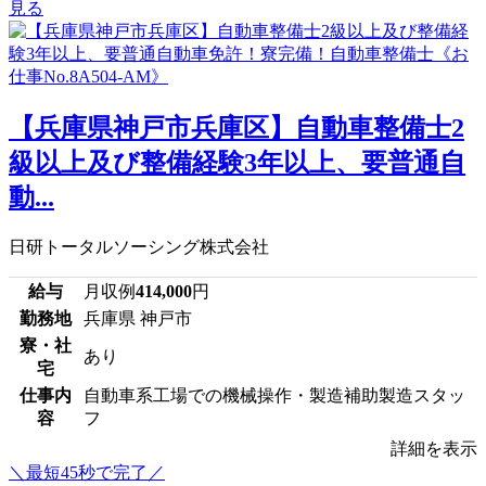
見る
【兵庫県神戸市兵庫区】自動車整備士2
級以上及び整備経験3年以上、要普通自
動...
日研トータルソーシング株式会社
給与
月収例
414,000
円
勤務地
兵庫県 神戸市
寮・社
あり
宅
仕事内
自動車系工場での機械操作・製造補助製造スタッ
容
フ
詳細を表示
＼最短45秒で完了／