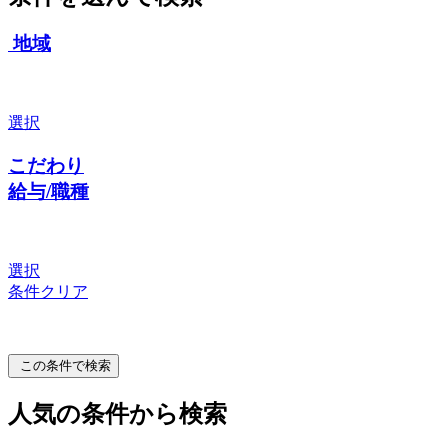
地域
選択
こだわり
給与/職種
選択
条件クリア
この条件で検索
人気の条件から検索