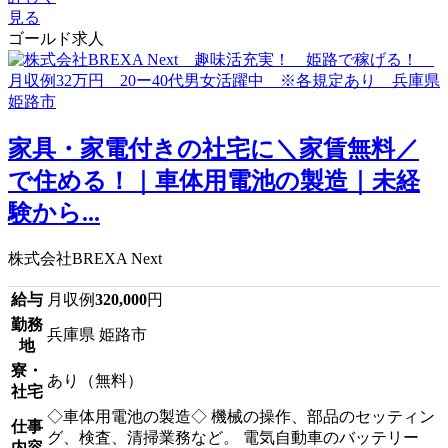
見る
ゴールド求人
家具・家電付きの社宅に＼家賃無料／
で住める！｜車体用電池の製造｜未経
験から...
株式会社BREXA Next
給与
月収例
320,000
円
勤務
兵庫県 姫路市
地
寮・
あり（無料）
社宅
◇車体用電池の製造◇ 機械の操作、部品のセッティン
仕事
グ、検査、清掃業務など。 電気自動車のバッテリー
内容