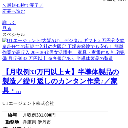
＼最短45秒で完了／
応募へ進む
詳しく
見る
スペシャル
【月収例33万円以上★】半導体製品の
製造／繰り返しのカンタン作業♪／家
具・...
UTエージェント株式会社
給与
月収例
331,000
円
勤務地
兵庫県 伊丹市