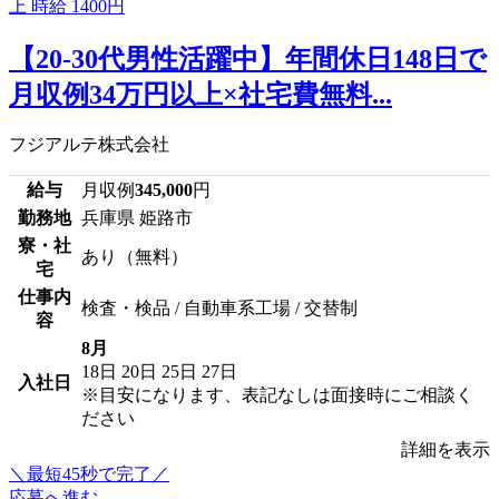
【20-30代男性活躍中】年間休日148日で
月収例34万円以上×社宅費無料...
フジアルテ株式会社
給与
月収例
345,000
円
勤務地
兵庫県 姫路市
寮・社
あり（無料）
宅
仕事内
検査・検品 / 自動車系工場 / 交替制
容
8月
18日
20日
25日
27日
入社日
※目安になります、表記なしは面接時にご相談く
ださい
詳細を表示
＼最短45秒で完了／
応募へ進む