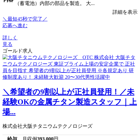
（蓄電池）内部の部品を製造。 大...
詳細を表示
＼最短45秒で完了／
応募へ進む
詳しく
見る
ゴールド求人
＼希望者の9割以上が正社員登用！／未
経験OKの金属チタン製造スタッフ｜上
場...
株式会社大阪チタニウムテクノロジーズ
給与
月収例
393,000
円