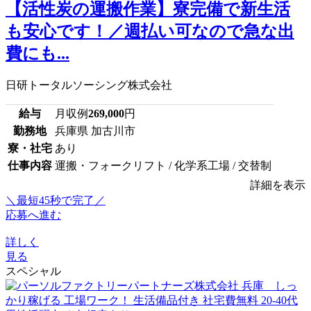
【活性炭の運搬作業】寮完備で新生活
も安心です！／週払い可なので急な出
費にも...
日研トータルソーシング株式会社
給与
月収例
269,000
円
勤務地
兵庫県 加古川市
寮・社宅
あり
仕事内容
運搬・フォークリフト / 化学系工場 / 交替制
詳細を表示
＼最短45秒で完了／
応募へ進む
詳しく
見る
スペシャル