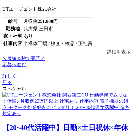
UTエージェント株式会社
給与
月収例
251,000
円
勤務地
兵庫県 三田市
寮・社宅
あり
仕事内容
半導体工場 / 検査・検品 / 正社員
詳細を表示
＼最短45秒で完了／
応募へ進む
詳しく
見る
スペシャル
【20~40代活躍中】日勤×土日祝休×年休