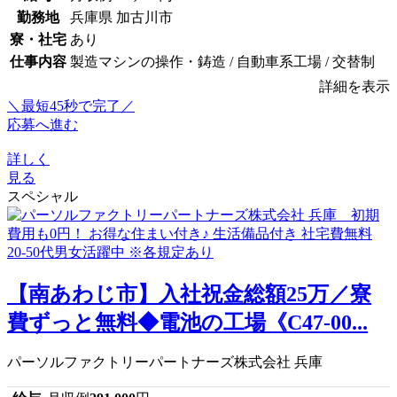
勤務地
兵庫県 加古川市
寮・社宅
あり
仕事内容
製造マシンの操作・鋳造 / 自動車系工場 / 交替制
詳細を表示
＼最短45秒で完了／
応募へ進む
詳しく
見る
スペシャル
【南あわじ市】入社祝金総額25万／寮
費ずっと無料◆電池の工場《C47-00...
パーソルファクトリーパートナーズ株式会社 兵庫