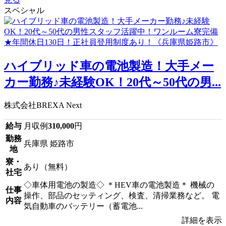
スペシャル
ハイブリッド車の電池製造！大手メー
カー勤務♪未経験OK！20代～50代の男...
株式会社BREXA Next
給与
月収例
310,000
円
勤務
兵庫県 姫路市
地
寮・
あり（無料）
社宅
◇車体用電池の製造◇ ＊HEV車の電池製造＊ 機械の
仕事
操作、部品のセッティング、検査、清掃業務など。 電
内容
気自動車のバッテリー（蓄電池...
詳細を表示