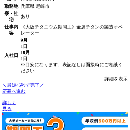
勤務地
兵庫県 尼崎市
寮・社
あり
宅
仕事内
《大阪チタニウム期間工》金属チタンの製造オペ
容
レーター
9月
1日
10月
入社日
1日
※目安になります、表記なしは面接時にご相談く
ださい
詳細を表示
＼最短45秒で完了／
応募へ進む
詳しく
見る