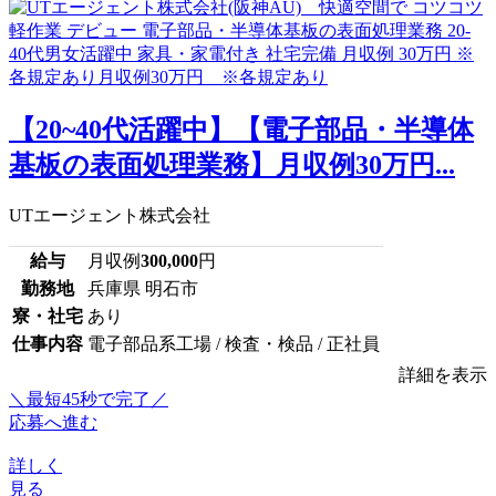
【20~40代活躍中】【電子部品・半導体
基板の表面処理業務】月収例30万円...
UTエージェント株式会社
給与
月収例
300,000
円
勤務地
兵庫県 明石市
寮・社宅
あり
仕事内容
電子部品系工場 / 検査・検品 / 正社員
詳細を表示
＼最短45秒で完了／
応募へ進む
詳しく
見る