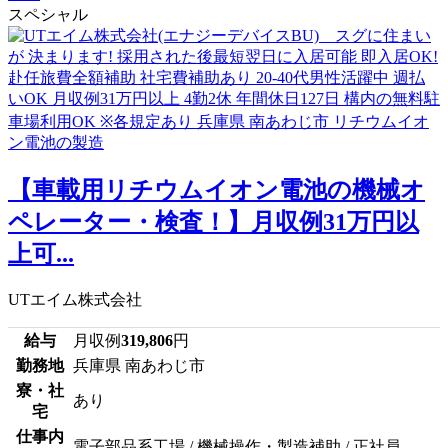
スペシャル
【車載用リチウムイオン電池の機械オ
ペレーター・検査！】月収例31万円以
上可...
UTエイム株式会社
給与
月収例
319,806
円
勤務地
兵庫県 南あわじ市
寮・社
あり
宅
仕事内
電子部品系工場 / 機械操作・製造補助 / 正社員