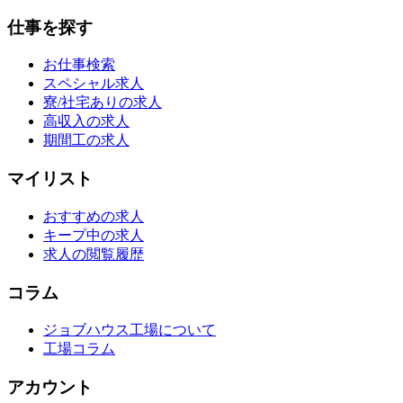
仕事を探す
お仕事検索
スペシャル求人
寮/社宅ありの求人
高収入の求人
期間工の求人
マイリスト
おすすめの求人
キープ中の求人
求人の閲覧履歴
コラム
ジョブハウス工場について
工場コラム
アカウント