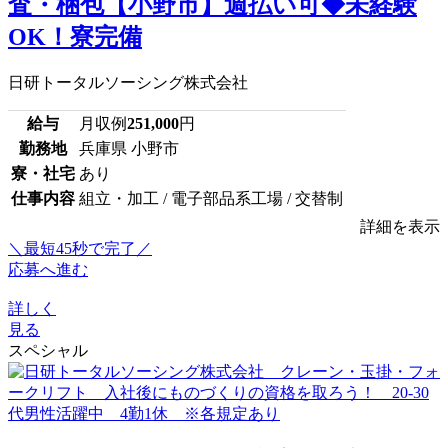
査・梱包【小野市】週払い可◆未経験
OK！寮完備
日研トータルソーシング株式会社
給与
月収例
251,000
円
勤務地
兵庫県 小野市
寮・社宅
あり
仕事内容
組立・加工 / 電子部品系工場 / 交替制
詳細を表示
＼最短45秒で完了／
応募へ進む
詳しく
見る
スペシャル