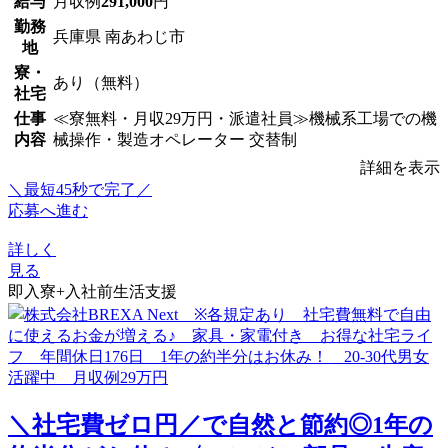
給与
月収例
291,000
円
勤務
兵庫県 南あわじ市
地
寮・
あり（無料）
社宅
仕事
≪寮無料・月収29万円・派遣社員≫機械系工場での機
内容
械操作・製造オペレーター 交替制
詳細を表示
＼最短45秒で完了／
応募へ進む
詳しく
見る
即入寮+入社前生活支援
＼社宅費ゼロ円／で自然と節約◎1年の