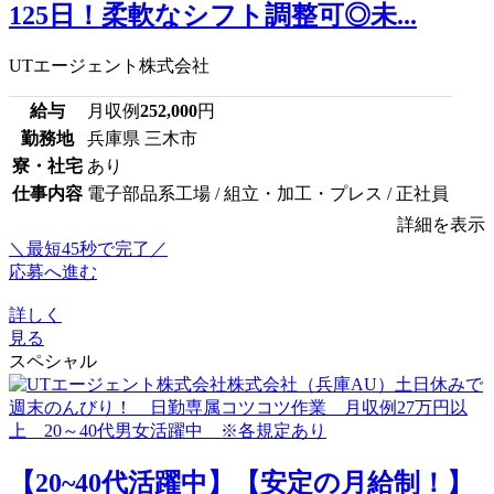
125日！柔軟なシフト調整可◎未...
UTエージェント株式会社
給与
月収例
252,000
円
勤務地
兵庫県 三木市
寮・社宅
あり
仕事内容
電子部品系工場 / 組立・加工・プレス / 正社員
詳細を表示
＼最短45秒で完了／
応募へ進む
詳しく
見る
スペシャル
【20~40代活躍中】【安定の月給制！】