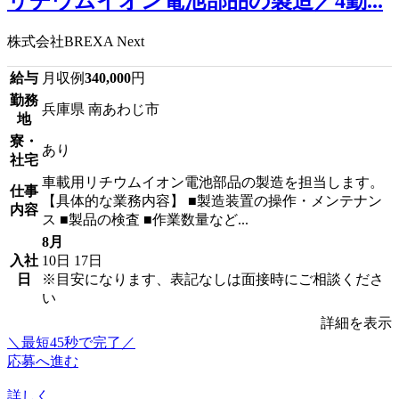
リチウムイオン電池部品の製造／4勤...
株式会社BREXA Next
給与
月収例
340,000
円
勤務
兵庫県 南あわじ市
地
寮・
あり
社宅
車載用リチウムイオン電池部品の製造を担当します。
仕事
【具体的な業務内容】 ■製造装置の操作・メンテナン
内容
ス ■製品の検査 ■作業数量など...
8月
入社
10日
17日
日
※目安になります、表記なしは面接時にご相談くださ
い
詳細を表示
＼最短45秒で完了／
応募へ進む
詳しく