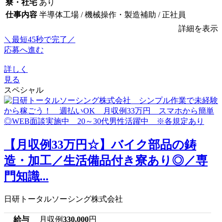
寮・社宅
あり
仕事内容
半導体工場 / 機械操作・製造補助 / 正社員
詳細を表示
＼最短45秒で完了／
応募へ進む
詳しく
見る
スペシャル
【月収例33万円☆】バイク部品の鋳
造・加工／生活備品付き寮あり◎／専
門知識...
日研トータルソーシング株式会社
給与
月収例
330,000
円