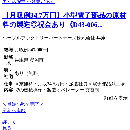
【月収例34.7万円】小型電子部品の原材
料の製造◎祝金あり《D43-006...
パーソルファクトリーパートナーズ株式会社 兵庫
給与
月収例
347,000
円
勤務
兵庫県 豊岡市
地
寮・
あり（無料）
社宅
仕事
≪寮無料・月収34.5万円・派遣社員≫電子部品系工場
内容
での機械操作・製造オペレーター 交替制
詳細を表示
＼最短45秒で完了／
応募へ進む
詳しく
見る