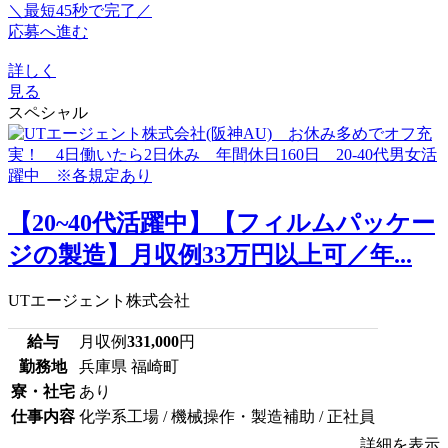
＼最短45秒で完了／
応募へ進む
詳しく
見る
スペシャル
【20~40代活躍中】【フィルムパッケー
ジの製造】月収例33万円以上可／年...
UTエージェント株式会社
給与
月収例
331,000
円
勤務地
兵庫県 福崎町
寮・社宅
あり
仕事内容
化学系工場 / 機械操作・製造補助 / 正社員
詳細を表示