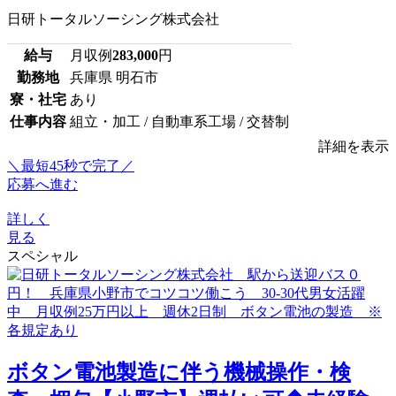
日研トータルソーシング株式会社
給与
月収例
283,000
円
勤務地
兵庫県 明石市
寮・社宅
あり
仕事内容
組立・加工 / 自動車系工場 / 交替制
詳細を表示
＼最短45秒で完了／
応募へ進む
詳しく
見る
スペシャル
ボタン電池製造に伴う機械操作・検