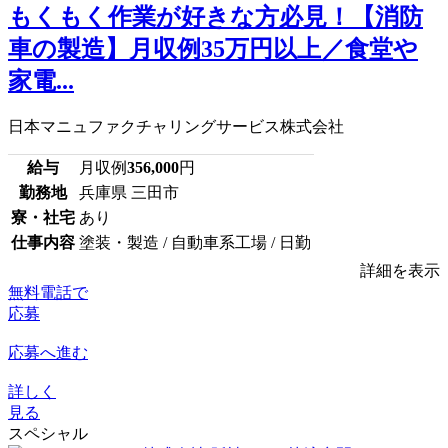
もくもく作業が好きな方必見！【消防
車の製造】月収例35万円以上／食堂や
家電...
日本マニュファクチャリングサービス株式会社
給与
月収例
356,000
円
勤務地
兵庫県 三田市
寮・社宅
あり
仕事内容
塗装・製造 / 自動車系工場 / 日勤
詳細を表示
無料電話で
応募
応募へ進む
詳しく
見る
スペシャル