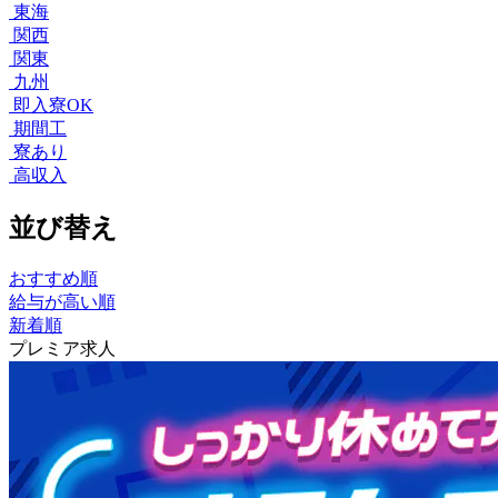
東海
関西
関東
九州
即入寮OK
期間工
寮あり
高収入
並び替え
おすすめ順
給与が高い順
新着順
プレミア求人