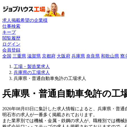
求人掲載希望の企業様
仕事検索
キープ
閲覧履歴
ログイン
会員登録
全国
三重県
滋賀県
京都府
大阪府
兵庫県
奈良県
和歌山県
寮
工場・製造業求人
兵庫県の工場求人
兵庫県・普通自動車免許の工場求人
兵庫県・普通自動車免許の工場
2026年08月03日に集計した求人情報によると、兵庫県・普通
明石市の求人が一番多く掲載されております。
また業界別では機械・金属・鉄鋼の求人が、職種別では機械
株式会社ワン・ステップの求人も掲載されておりますので、