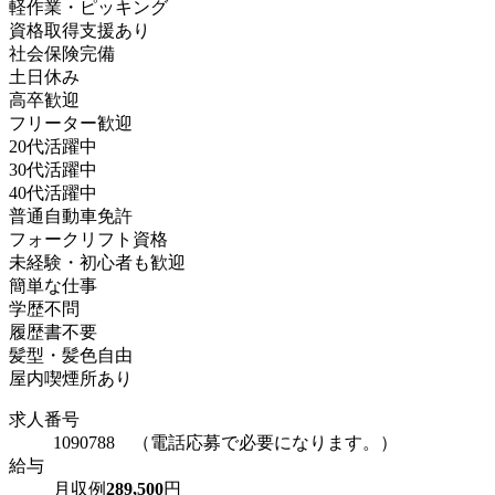
軽作業・ピッキング
資格取得支援あり
社会保険完備
土日休み
高卒歓迎
フリーター歓迎
20代活躍中
30代活躍中
40代活躍中
普通自動車免許
フォークリフト資格
未経験・初心者も歓迎
簡単な仕事
学歴不問
履歴書不要
髪型・髪色自由
屋内喫煙所あり
求人番号
1090788 （電話応募で必要になります。）
給与
月収例
289,500
円