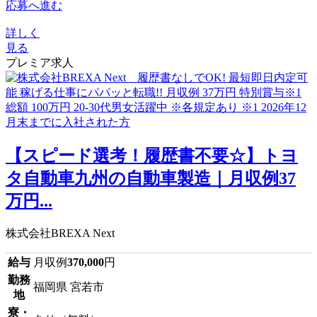
応募へ進む
詳しく
見る
プレミア求人
【スピード選考！履歴書不要☆】トヨ
タ自動車九州の自動車製造｜月収例37
万円...
株式会社BREXA Next
給与
月収例
370,000
円
勤務
福岡県 宮若市
地
寮・