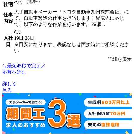
あり（無料）
社宅
大手自動車メーカー『トヨタ自動車九州株式会社』に
仕事
て、自動車製造の仕事を担当します！配属先に応じ
内容
て、以下のような作業を行います。 ※雇...
8月
入社
19日
26日
日
※目安になります、表記なしは面接時にご相談くださ
い
詳細を表示
＼最短45秒で完了／
応募へ進む
詳しく
見る