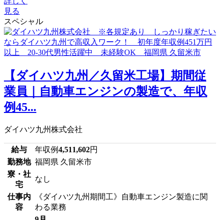
詳しく
見る
スペシャル
【ダイハツ九州／久留米工場】期間従
業員｜自動車エンジンの製造で、年収
例45...
ダイハツ九州株式会社
給与
年収例
4,511,602
円
勤務地
福岡県 久留米市
寮・社
なし
宅
仕事内
《ダイハツ九州期間工》自動車エンジン製造に関
容
わる業務
9月