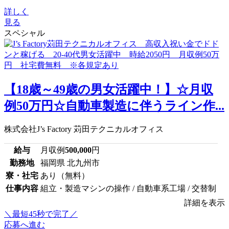
詳しく
見る
スペシャル
【18歳～49歳の男女活躍中！】☆月収
例50万円☆自動車製造に伴うライン作...
株式会社J’s Factory 苅田テクニカルオフィス
給与
月収例
500,000
円
勤務地
福岡県 北九州市
寮・社宅
あり（無料）
仕事内容
組立・製造マシンの操作 / 自動車系工場 / 交替制
詳細を表示
＼最短45秒で完了／
応募へ進む