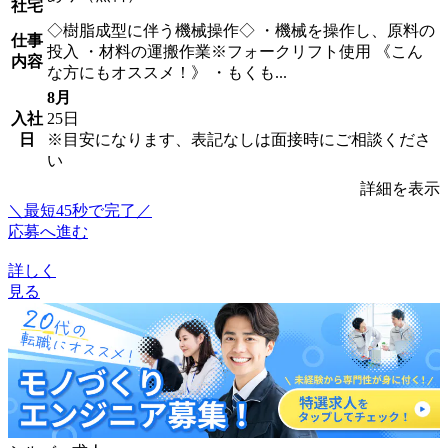
社宅
◇樹脂成型に伴う機械操作◇ ・機械を操作し、原料の
仕事
投入 ・材料の運搬作業※フォークリフト使用 《こん
内容
な方にもオススメ！》 ・もくも...
8月
入社
25日
日
※目安になります、表記なしは面接時にご相談くださ
い
詳細を表示
＼最短45秒で完了／
応募へ進む
詳しく
見る