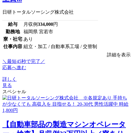
日研トータルソーシング株式会社
給与
月収例
334,000
円
勤務地
福岡県 宮若市
寮・社宅
あり
仕事内容
組立・加工 / 自動車系工場 / 交替制
詳細を表示
＼最短45秒で完了／
応募へ進む
詳しく
見る
スペシャル
【自動車部品の製造マシンオペレータ