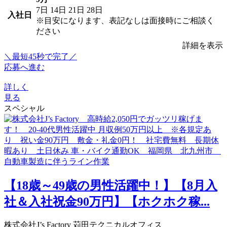
7日
14日
21日
28日
入社日
※目安になります、表記なしは面接時にご相談く
ださい
詳細を表示
＼最短45秒で完了／
応募へ進む
詳しく
見る
スペシャル
【18歳～49歳の男性活躍中！】【8月入
社＆入社祝金90万円】【ホクホク稼...
株式会社J’s Factory 苅田テクニカルオフィス