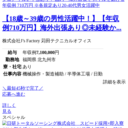
【18歳～39歳の男性活躍中！】【年収
例710万円】海外出張あり◎未経験か...
株式会社J’s Factory 苅田テクニカルオフィス
給与
年収例
7,100,000
円
勤務地
福岡県 北九州市
寮・社宅
あり
仕事内容
機械操作・製造補助 / 半導体工場 / 日勤
詳細を表示
＼最短45秒で完了／
応募へ進む
詳しく
見る
スペシャル