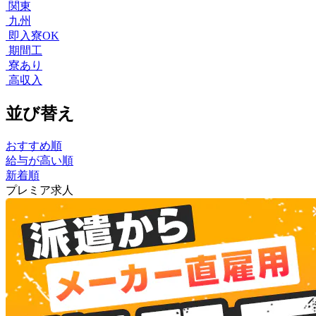
関東
九州
即入寮OK
期間工
寮あり
高収入
並び替え
おすすめ順
給与が高い順
新着順
プレミア求人