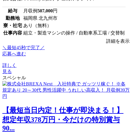
給与
月収例
507,000
円
勤務地
福岡県 北九州市
寮・社宅
あり（無料）
仕事内容
組立・製造マシンの操作 / 自動車系工場 / 交替制
詳細を表示
＼最短45秒で完了／
応募へ進む
詳しく
見る
スペシャル
【最短当日内定！仕事が即決まる！】
想定年収378万円・今だけの特別賞与
90...