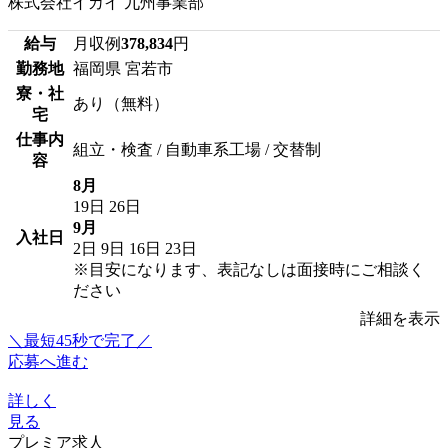
株式会社イカイ 九州事業部
給与
月収例
378,834
円
勤務地
福岡県 宮若市
寮・社
あり（無料）
宅
仕事内
組立・検査 / 自動車系工場 / 交替制
容
8月
19日
26日
9月
入社日
2日
9日
16日
23日
※目安になります、表記なしは面接時にご相談く
ださい
詳細を表示
＼最短45秒で完了／
応募へ進む
詳しく
見る
プレミア求人