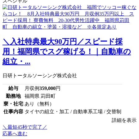
スペシャル
＼入社特典最大90万円／スピード採
用！福岡県でスグ稼げる！｜自動車の
組立・...
日研トータルソーシング株式会社
給与
月収例
359,000
円
勤務地
福岡県 苅田町
寮・社宅
あり（無料）
仕事内容
タイヤの組立・加工 / 自動車系工場 / 交替制
詳細を表示
＼最短45秒で完了／
応募へ進む