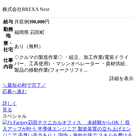
株式会社BREXA Next
給与
月収例
390,000
円
勤務
福岡県 苅田町
地
寮・
あり（無料）
社宅
◇クルマの製造作業◇ ・組立、加工作業(電装ドライ
仕事
バー、工具使用) ・マシンオペレーター ・資材供給、
内容
製品の移動作業(フォークリフト...
詳細を表示
＼最短45秒で完了／
応募へ進む
詳しく
見る
スペシャル