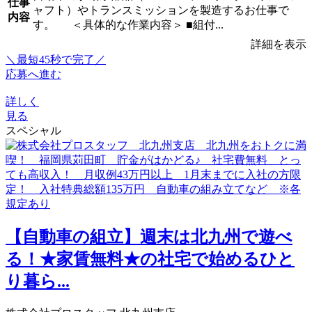
仕事
ャフト）やトランスミッションを製造するお仕事で
内容
す。 ＜具体的な作業内容＞ ■組付...
詳細を表示
＼最短45秒で完了／
応募へ進む
詳しく
見る
スペシャル
【自動車の組立】週末は北九州で遊べ
る！★家賃無料★の社宅で始めるひと
り暮ら...