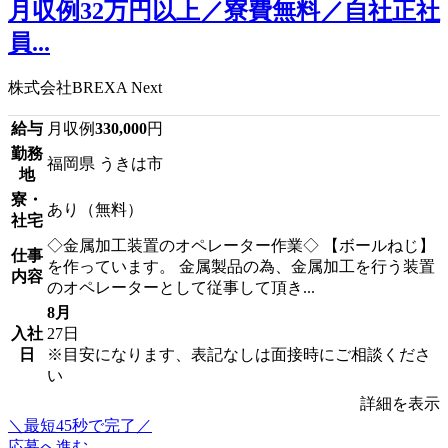
月収例32万円以上／寮費無料／自社正社
員...
株式会社BREXA Next
給与
月収例
330,000
円
勤務
福岡県 うきは市
地
寮・
あり（無料）
社宅
◇金属加工装置のオペレーター作業◇ 【ボールねじ】
仕事
を作っています。 金属製品の為、金属加工を行う装置
内容
のオペレーターとして従事して頂き...
8月
入社
27日
日
※目安になります、表記なしは面接時にご相談くださ
い
詳細を表示
＼最短45秒で完了／
応募へ進む