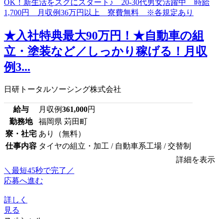
★入社特典最大90万円！★自動車の組
立・塗装など／しっかり稼げる！月収
例3...
日研トータルソーシング株式会社
給与
月収例
361,000
円
勤務地
福岡県 苅田町
寮・社宅
あり（無料）
仕事内容
タイヤの組立・加工 / 自動車系工場 / 交替制
詳細を表示
＼最短45秒で完了／
応募へ進む
詳しく
見る