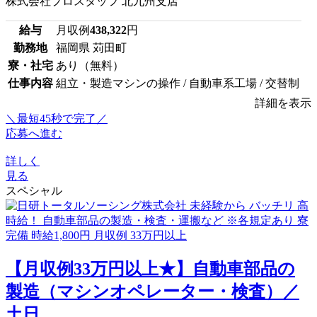
株式会社プロスタッフ 北九州支店
給与
月収例
438,322
円
勤務地
福岡県 苅田町
寮・社宅
あり（無料）
仕事内容
組立・製造マシンの操作 / 自動車系工場 / 交替制
詳細を表示
＼最短45秒で完了／
応募へ進む
詳しく
見る
スペシャル
【月収例33万円以上★】自動車部品の
製造（マシンオペレーター・検査）／
土日...