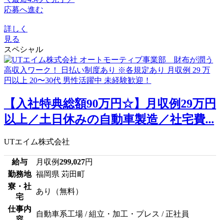
応募へ進む
詳しく
見る
スペシャル
【入社特典総額90万円☆】月収例29万円
以上／土日休みの自動車製造／社宅費...
UTエイム株式会社
給与
月収例
299,027
円
勤務地
福岡県 苅田町
寮・社
あり（無料）
宅
仕事内
自動車系工場 / 組立・加工・プレス / 正社員
容