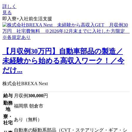
詳しく
見る
即入寮+入社前生活支援
【月収例30万円】自動車部品の製造／
未経験から始める高収入ワーク！／今
だけ...
株式会社BREXA Next
給与
月収例
300,000
円
勤務
福岡県 朝倉市
地
寮・
あり（無料）
社宅
自動車の駆動系部品（CVT・ステアリング・ギア・シ