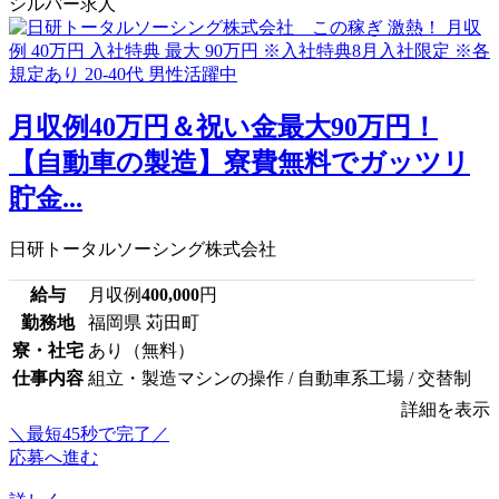
シルバー求人
月収例40万円＆祝い金最大90万円！
【自動車の製造】寮費無料でガッツリ
貯金...
日研トータルソーシング株式会社
給与
月収例
400,000
円
勤務地
福岡県 苅田町
寮・社宅
あり（無料）
仕事内容
組立・製造マシンの操作 / 自動車系工場 / 交替制
詳細を表示
＼最短45秒で完了／
応募へ進む