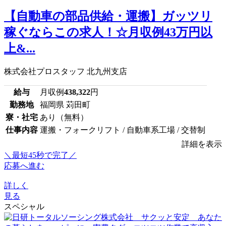
【自動車の部品供給・運搬】ガッツリ
稼ぐならこの求人！☆月収例43万円以
上&...
株式会社プロスタッフ 北九州支店
給与
月収例
438,322
円
勤務地
福岡県 苅田町
寮・社宅
あり（無料）
仕事内容
運搬・フォークリフト / 自動車系工場 / 交替制
詳細を表示
＼最短45秒で完了／
応募へ進む
詳しく
見る
スペシャル