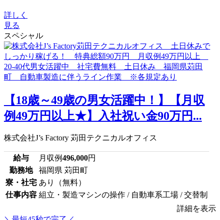
詳しく
見る
スペシャル
【18歳～49歳の男女活躍中！】【月収
例49万円以上★】入社祝い金90万円...
株式会社J’s Factory 苅田テクニカルオフィス
給与
月収例
496,000
円
勤務地
福岡県 苅田町
寮・社宅
あり（無料）
仕事内容
組立・製造マシンの操作 / 自動車系工場 / 交替制
詳細を表示
＼最短45秒で完了／