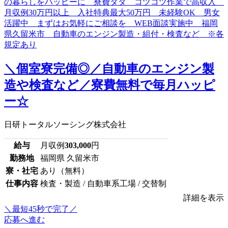
＼個室寮完備◎／自動車のエンジン製
造や検査など／寮費無料で毎月ハッピ
ー☆
日研トータルソーシング株式会社
給与
月収例
303,000
円
勤務地
福岡県 久留米市
寮・社宅
あり（無料）
仕事内容
検査・製造 / 自動車系工場 / 交替制
詳細を表示
＼最短45秒で完了／
応募へ進む