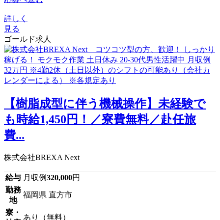
詳しく
見る
ゴールド求人
【樹脂成型に伴う機械操作】未経験で
も時給1,450円！／寮費無料／赴任旅
費...
株式会社BREXA Next
給与
月収例
320,000
円
勤務
福岡県 直方市
地
寮・
あり（無料）