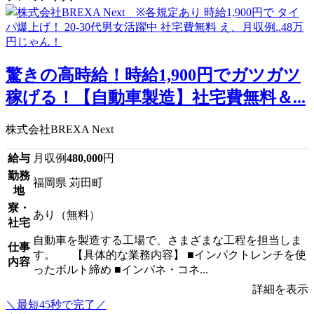
驚きの高時給！時給1,900円でガツガツ
稼げる！【自動車製造】社宅費無料＆...
株式会社BREXA Next
給与
月収例
480,000
円
勤務
福岡県 苅田町
地
寮・
あり（無料）
社宅
自動車を製造する工場で、さまざまな工程を担当しま
仕事
す。 【具体的な業務内容】 ■インパクトレンチを使
内容
ったボルト締め ■インパネ・コネ...
詳細を表示
＼最短45秒で完了／