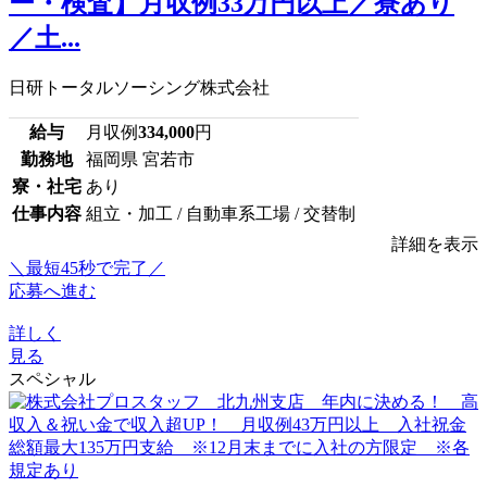
ー・検査】月収例33万円以上／寮あり
／土...
日研トータルソーシング株式会社
給与
月収例
334,000
円
勤務地
福岡県 宮若市
寮・社宅
あり
仕事内容
組立・加工 / 自動車系工場 / 交替制
詳細を表示
＼最短45秒で完了／
応募へ進む
詳しく
見る
スペシャル