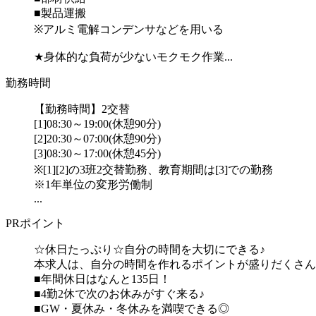
■製品運搬
※アルミ電解コンデンサなどを用いる
★身体的な負荷が少ないモクモク作業...
勤務時間
【勤務時間】2交替
[1]08:30～19:00(休憩90分)
[2]20:30～07:00(休憩90分)
[3]08:30～17:00(休憩45分)
※[1][2]の3班2交替勤務、教育期間は[3]での勤務
※1年単位の変形労働制
...
PRポイント
☆休日たっぷり☆自分の時間を大切にできる♪
本求人は、自分の時間を作れるポイントが盛りだくさん
■年間休日はなんと135日！
■4勤2休で次のお休みがすぐ来る♪
■GW・夏休み・冬休みを満喫できる◎