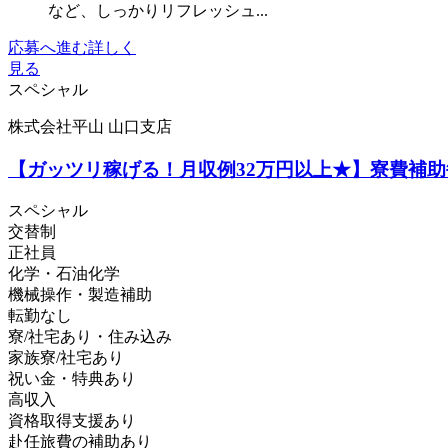
など、しっかりリフレッシュ...
応募へ進む
詳しく
見る
スペシャル
株式会社平山 山口支店
【ガッツリ稼げる！月収例32万円以上★】寮費補助毎
スペシャル
交替制
正社員
化学・石油化学
機械操作・製造補助
転勤なし
寮/社宅あり・住み込み
家族寮/社宅あり
祝い金・特典あり
高収入
資格取得支援あり
赴任旅費の補助あり