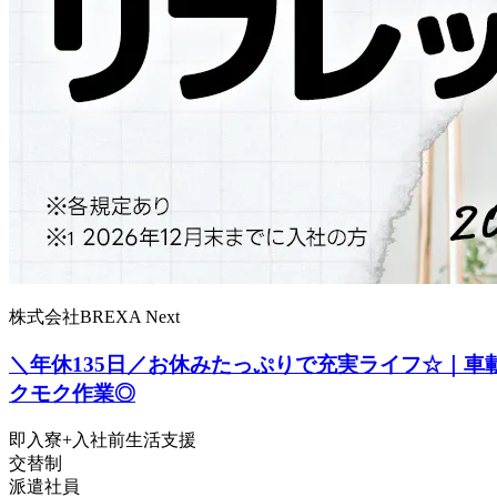
株式会社BREXA Next
＼年休135日／お休みたっぷりで充実ライフ☆｜車
クモク作業◎
即入寮+入社前生活支援
交替制
派遣社員