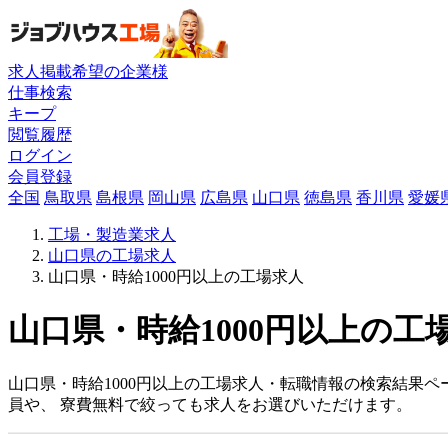
求人掲載希望の企業様
仕事検索
キープ
閲覧履歴
ログイン
会員登録
全国
鳥取県
島根県
岡山県
広島県
山口県
徳島県
香川県
愛媛
工場・製造業求人
山口県の工場求人
山口県・時給1000円以上の工場求人
山口県・時給1000円以上の工
山口県・時給1000円以上の工場求人・転職情報の検索結果
員や、 寮費無料で絞っても求人をお選びいただけます。