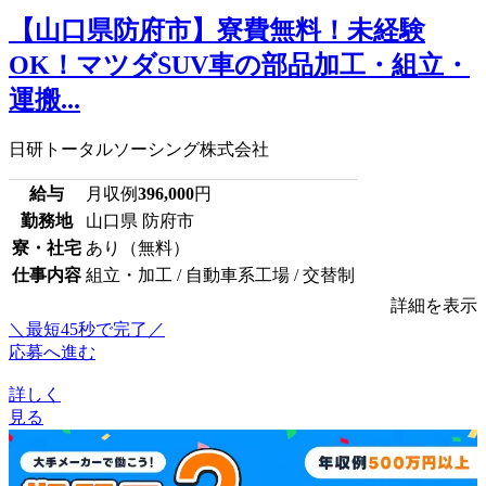
【山口県防府市】寮費無料！未経験
OK！マツダSUV車の部品加工・組立・
運搬...
日研トータルソーシング株式会社
給与
月収例
396,000
円
勤務地
山口県 防府市
寮・社宅
あり（無料）
仕事内容
組立・加工 / 自動車系工場 / 交替制
詳細を表示
＼最短45秒で完了／
応募へ進む
詳しく
見る