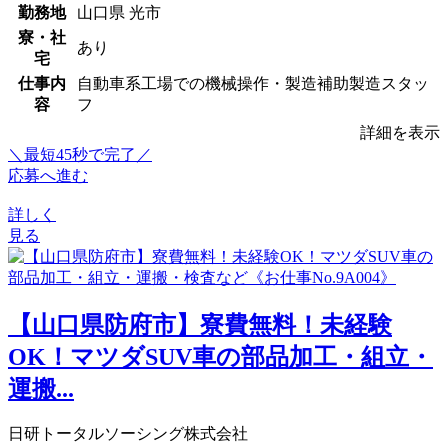
勤務地
山口県 光市
寮・社
あり
宅
仕事内
自動車系工場での機械操作・製造補助製造スタッ
容
フ
詳細を表示
＼最短45秒で完了／
応募へ進む
詳しく
見る
【山口県防府市】寮費無料！未経験
OK！マツダSUV車の部品加工・組立・
運搬...
日研トータルソーシング株式会社