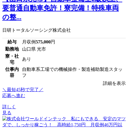
要普通自動車免許！寮完備！特殊車両
の整...
日研トータルソーシング株式会社
給与
月収例
575,000
円
勤務地
山口県 光市
寮・社
あり
宅
仕事内
自動車系工場での機械操作・製造補助製造スタッ
容
フ
詳細を表示
＼最短45秒で完了／
応募へ進む
詳しく
見る