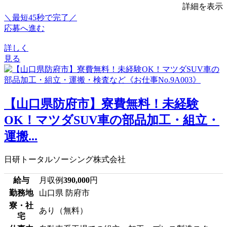
詳細を表示
＼最短45秒で完了／
応募へ進む
詳しく
見る
【山口県防府市】寮費無料！未経験
OK！マツダSUV車の部品加工・組立・
運搬...
日研トータルソーシング株式会社
給与
月収例
390,000
円
勤務地
山口県 防府市
寮・社
あり（無料）
宅