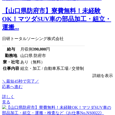
【山口県防府市】寮費無料！未経験
OK！マツダSUV車の部品加工・組立・
運搬...
日研トータルソーシング株式会社
給与
月収例
390,000
円
勤務地
山口県 防府市
寮・社宅
あり（無料）
仕事内容
組立・加工 / 自動車系工場 / 交替制
詳細を表示
＼最短45秒で完了／
応募へ進む
詳しく
見る