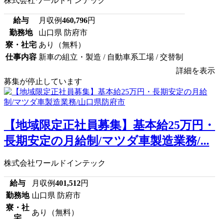
株式会社ワールドインテック
給与
月収例
460,796
円
勤務地
山口県 防府市
寮・社宅
あり（無料）
仕事内容
新車の組立・製造 / 自動車系工場 / 交替制
詳細を表示
募集が停止しています
【地域限定正社員募集】基本給25万円・
長期安定の月給制/マツダ車製造業務/...
株式会社ワールドインテック
給与
月収例
401,512
円
勤務地
山口県 防府市
寮・社
あり（無料）
宅