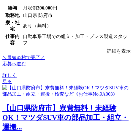
給与
月収例
396,000
円
勤務地
山口県 防府市
寮・社
あり（無料）
宅
仕事内
自動車系工場での組立・加工・プレス製造スタッ
容
フ
詳細を表示
＼最短45秒で完了／
応募へ進む
詳しく
見る
【山口県防府市】寮費無料！未経験
OK！マツダSUV車の部品加工・組立・
運搬...