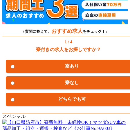
おすすめ求人
\ 質問に答えて、
をチェック！ /
1 / 4
寮付きの求人をお探しですか？
寮あり
寮なし
どちらでも可
スペシャル