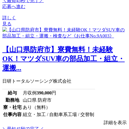
＼最短45秒で完了／
応募へ進む
詳しく
見る
【山口県防府市】寮費無料！未経験
OK！マツダSUV車の部品加工・組立・
運搬...
日研トータルソーシング株式会社
給与
月収例
390,000
円
勤務地
山口県 防府市
寮・社宅
あり（無料）
仕事内容
組立・加工 / 自動車系工場 / 交替制
詳細を表示
＼最短45秒で完了／