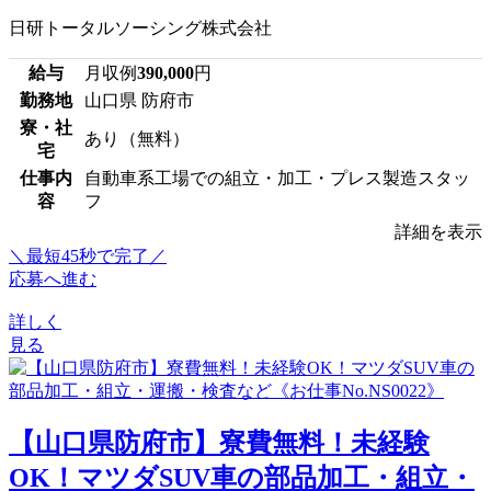
日研トータルソーシング株式会社
給与
月収例
390,000
円
勤務地
山口県 防府市
寮・社
あり（無料）
宅
仕事内
自動車系工場での組立・加工・プレス製造スタッ
容
フ
詳細を表示
＼最短45秒で完了／
応募へ進む
詳しく
見る
【山口県防府市】寮費無料！未経験
OK！マツダSUV車の部品加工・組立・