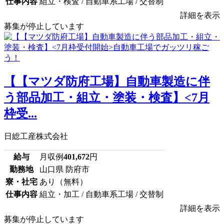
仕事内容
組立・検査 / 自動車系工場 / 交替制
詳細を表示
募集が停止しています
【【マツダ防府工場】自動車製造に伴
う部品加工・組立・塗装・検査】<7月
枠受...
日総工産株式会社
給与
月収例
401,672
円
勤務地
山口県 防府市
寮・社宅
あり（無料）
仕事内容
組立・加工 / 自動車系工場 / 交替制
詳細を表示
募集が停止しています