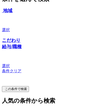
地域
選択
こだわり
給与/職種
選択
条件クリア
この条件で検索
人気の条件から検索