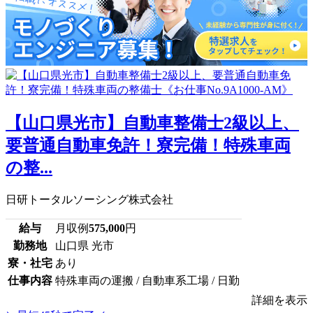
【山口県光市】自動車整備士2級以上、
要普通自動車免許！寮完備！特殊車両
の整...
日研トータルソーシング株式会社
給与
月収例
575,000
円
勤務地
山口県 光市
寮・社宅
あり
仕事内容
特殊車両の運搬 / 自動車系工場 / 日勤
詳細を表示