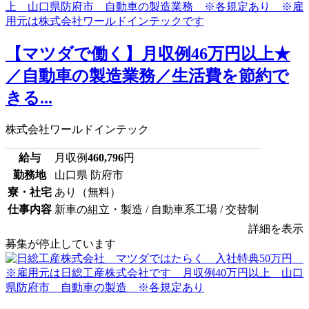
【マツダで働く】月収例46万円以上★
／自動車の製造業務／生活費を節約で
きる...
株式会社ワールドインテック
給与
月収例
460,796
円
勤務地
山口県 防府市
寮・社宅
あり（無料）
仕事内容
新車の組立・製造 / 自動車系工場 / 交替制
詳細を表示
募集が停止しています