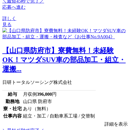
＼最短45秒で完了／
応募へ進む
詳しく
見る
【山口県防府市】寮費無料！未経験
OK！マツダSUV車の部品加工・組立・
運搬...
日研トータルソーシング株式会社
給与
月収例
396,000
円
勤務地
山口県 防府市
寮・社宅
あり（無料）
仕事内容
組立・加工 / 自動車系工場 / 交替制
詳細を表示