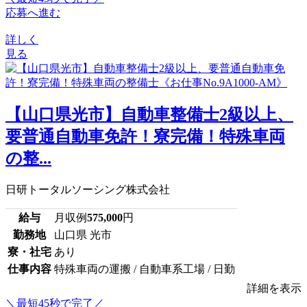
応募へ進む
詳しく
見る
【山口県光市】自動車整備士2級以上、
要普通自動車免許！寮完備！特殊車両
の整...
日研トータルソーシング株式会社
給与
月収例
575,000
円
勤務地
山口県 光市
寮・社宅
あり
仕事内容
特殊車両の運搬 / 自動車系工場 / 日勤
詳細を表示
＼最短45秒で完了／