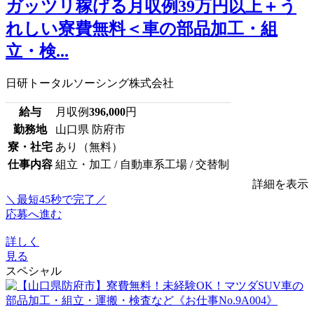
ガッツリ稼げる月収例39万円以上＋う
れしい寮費無料＜車の部品加工・組
立・検...
日研トータルソーシング株式会社
給与
月収例
396,000
円
勤務地
山口県 防府市
寮・社宅
あり（無料）
仕事内容
組立・加工 / 自動車系工場 / 交替制
詳細を表示
＼最短45秒で完了／
応募へ進む
詳しく
見る
スペシャル