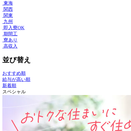
東海
関西
関東
九州
即入寮OK
期間工
寮あり
高収入
並び替え
おすすめ順
給与が高い順
新着順
スペシャル