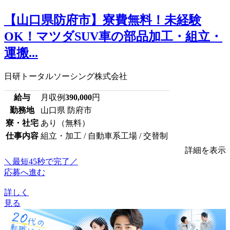
【山口県防府市】寮費無料！未経験
OK！マツダSUV車の部品加工・組立・
運搬...
日研トータルソーシング株式会社
給与
月収例
390,000
円
勤務地
山口県 防府市
寮・社宅
あり（無料）
仕事内容
組立・加工 / 自動車系工場 / 交替制
詳細を表示
＼最短45秒で完了／
応募へ進む
詳しく
見る