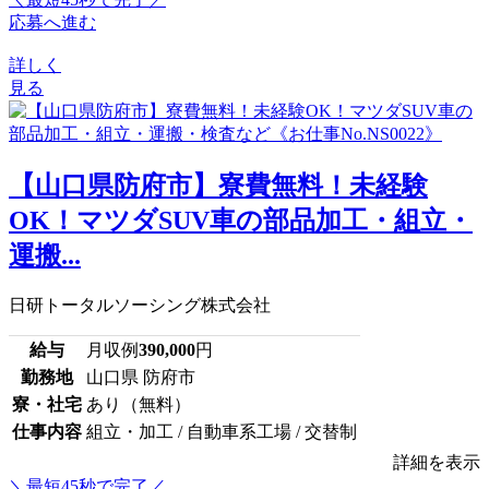
応募へ進む
詳しく
見る
【山口県防府市】寮費無料！未経験
OK！マツダSUV車の部品加工・組立・
運搬...
日研トータルソーシング株式会社
給与
月収例
390,000
円
勤務地
山口県 防府市
寮・社宅
あり（無料）
仕事内容
組立・加工 / 自動車系工場 / 交替制
詳細を表示
＼最短45秒で完了／