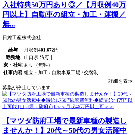
入社特典50万円あり◎／【月収例40万
円以上】自動車の組立・加工・運搬／
無...
日総工産株式会社
給与
月収例
401,672
円
勤務地
山口県 防府市
寮・社宅
あり（無料）
仕事内容
組立・加工 / 自動車系工場 / 交替制
詳細を表示
募集が停止しています
【マツダ防府工場で最新車種の製造し
ませんか！】20代～50代の男女活躍中