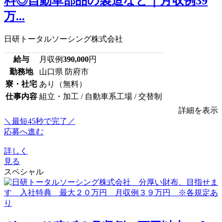
料◎自動車部品の製造など｜月収例39
万...
日研トータルソーシング株式会社
給与
月収例
390,000
円
勤務地
山口県 防府市
寮・社宅
あり（無料）
仕事内容
組立・加工 / 自動車系工場 / 交替制
詳細を表示
＼最短45秒で完了／
応募へ進む
詳しく
見る
スペシャル