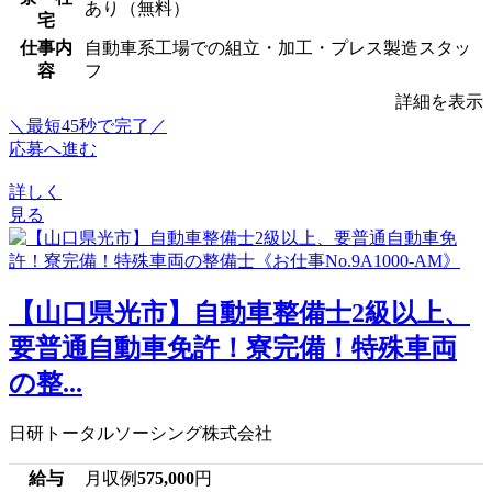
あり（無料）
宅
仕事内
自動車系工場での組立・加工・プレス製造スタッ
容
フ
詳細を表示
＼最短45秒で完了／
応募へ進む
詳しく
見る
【山口県光市】自動車整備士2級以上、
要普通自動車免許！寮完備！特殊車両
の整...
日研トータルソーシング株式会社
給与
月収例
575,000
円