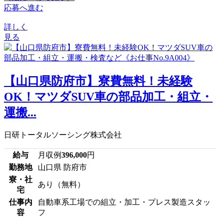
応募へ進む
詳しく
見る
【山口県防府市】寮費無料！未経験
OK！マツダSUV車の部品加工・組立・
運搬...
日研トータルソーシング株式会社
給与
月収例
396,000
円
勤務地
山口県 防府市
寮・社
あり（無料）
宅
仕事内
自動車系工場での組立・加工・プレス製造スタッ
容
フ