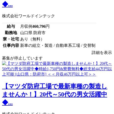
◆...
株式会社ワールドインテック
給与
月収例
460,796
円
勤務地
山口県 防府市
寮・社宅
あり（無料）
仕事内容
新車の組立・製造 / 自動車系工場 / 交替制
詳細を表示
募集が停止しています
【マツダ防府工場で最新車種の製造し
ませんか！】20代～50代の男女活躍中
◆...