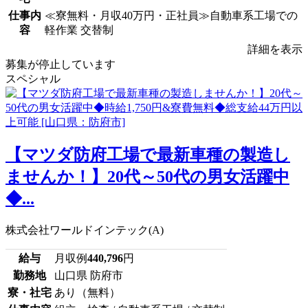
仕事内
≪寮無料・月収40万円・正社員≫自動車系工場での
容
軽作業 交替制
詳細を表示
募集が停止しています
スペシャル
【マツダ防府工場で最新車種の製造し
ませんか！】20代～50代の男女活躍中
◆...
株式会社ワールドインテック(A)
給与
月収例
440,796
円
勤務地
山口県 防府市
寮・社宅
あり（無料）