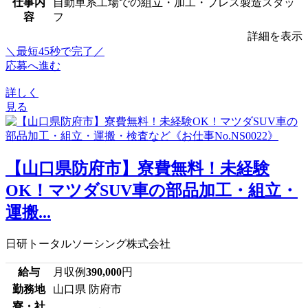
仕事内
自動車系工場での組立・加工・プレス製造スタッ
容
フ
詳細を表示
＼最短45秒で完了／
応募へ進む
詳しく
見る
【山口県防府市】寮費無料！未経験
OK！マツダSUV車の部品加工・組立・
運搬...
日研トータルソーシング株式会社
給与
月収例
390,000
円
勤務地
山口県 防府市
寮・社