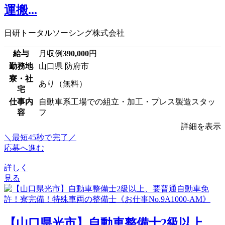
運搬...
日研トータルソーシング株式会社
給与
月収例
390,000
円
勤務地
山口県 防府市
寮・社
あり（無料）
宅
仕事内
自動車系工場での組立・加工・プレス製造スタッ
容
フ
詳細を表示
＼最短45秒で完了／
応募へ進む
詳しく
見る
【山口県光市】自動車整備士2級以上、