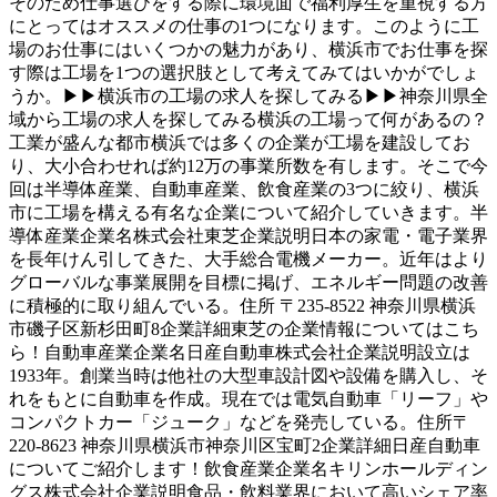
そのため仕事選びをする際に環境面で福利厚生を重視する方
にとってはオススメの仕事の1つになります。このように工
場のお仕事にはいくつかの魅力があり、横浜市でお仕事を探
す際は工場を1つの選択肢として考えてみてはいかがでしょ
うか。▶▶横浜市の工場の求人を探してみる▶▶神奈川県全
域から工場の求人を探してみる横浜の工場って何があるの？
工業が盛んな都市横浜では多くの企業が工場を建設してお
り、大小合わせれば約12万の事業所数を有します。そこで今
回は半導体産業、自動車産業、飲食産業の3つに絞り、横浜
市に工場を構える有名な企業について紹介していきます。半
導体産業企業名株式会社東芝企業説明日本の家電・電子業界
を長年けん引してきた、大手総合電機メーカー。近年はより
グローバルな事業展開を目標に掲げ、エネルギー問題の改善
に積極的に取り組んでいる。住所 〒235-8522 神奈川県横浜
市磯子区新杉田町8企業詳細東芝の企業情報についてはこち
ら！自動車産業企業名日産自動車株式会社企業説明設立は
1933年。創業当時は他社の大型車設計図や設備を購入し、そ
れをもとに自動車を作成。現在では電気自動車「リーフ」や
コンパクトカー「ジューク」などを発売している。住所〒
220-8623 神奈川県横浜市神奈川区宝町2企業詳細日産自動車
についてご紹介します！飲食産業企業名キリンホールディン
グス株式会社企業説明食品・飲料業界において高いシェア率