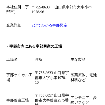
本社住所（宇
〒755-8633 山口県宇部市大字小串
部市）
1978-96
企業詳細
2分でわかる宇部興産！
・宇部市内にある宇部興産の工場
工場名
住所
主な製品
〒755-8633 山口県宇
宇部ケミカル工
医薬原体、電池
部市大字小串1978-
場
材料など
10
〒755-0057 山口県宇
アンモニア、炭
宇部藤曲工場
部市大字藤曲2575番
酸ガスなど