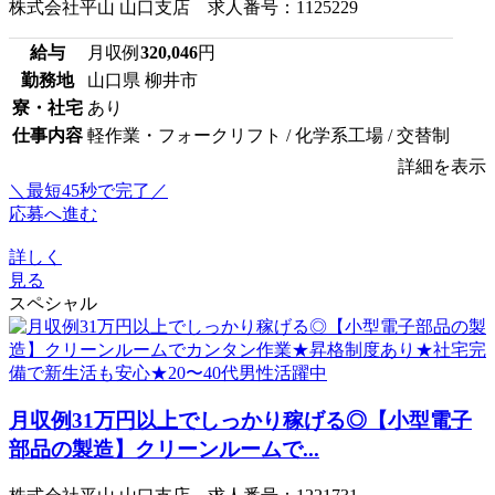
株式会社平山 山口支店 求人番号：1125229
給与
月収例
320,046
円
勤務地
山口県 柳井市
寮・社宅
あり
仕事内容
軽作業・フォークリフト / 化学系工場 / 交替制
詳細を表示
＼最短45秒で完了／
応募へ進む
詳しく
見る
スペシャル
月収例31万円以上でしっかり稼げる◎【小型電子
部品の製造】クリーンルームで...