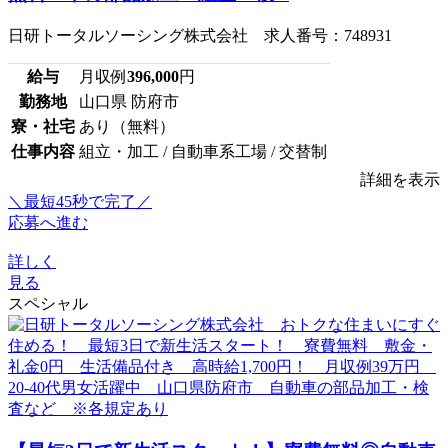
日研トータルソーシング株式会社 求人番号：748931
給与
月収例
396,000
円
勤務地
山口県 防府市
寮・社宅
あり（無料）
仕事内容
組立・加工 / 自動車系工場 / 交替制
詳細を表示
＼最短45秒で完了／
応募へ進む
詳しく
見る
スペシャル