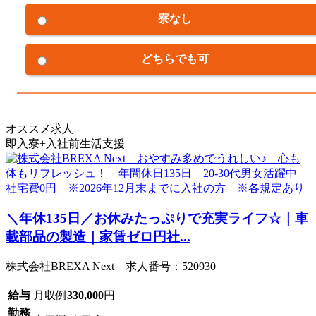
寮なし
どちらでも可
オススメ求人
即入寮+入社前生活支援
＼年休135日／お休みたっぷりで充実ライフ☆｜車
載部品の製造｜家賃ゼロ円社...
株式会社BREXA Next 求人番号：520930
給与
月収例
330,000
円
勤務