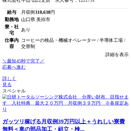
株式会社平山 山口支店 求人番号：1221731
給与
月収例
318,638
円
勤務地
山口県 美祢市
寮・社
あり
宅
仕事内
コーヒーの検品・機械オペレーター / 半導体工場 /
容
交替制
詳細を表示
＼最短45秒で完了／
応募へ進む
詳しく
見る
スペシャル
ガッツリ稼げる月収例39万円以上＋うれしい寮費
無料＜車の部品加工・組立・検...