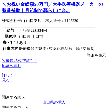
＼お祝い金総額50万円／大手医療機器メーカーの
製造補助｜月給制で暮らしに余...
株式会社平山 山口支店 求人番号：1125230
給与
月収例
223,334
円
勤務地
山口県 山口市
寮・社宅
あり
仕事内容
医療機器の製造 / 製薬化粧品系工場 / 交替制
詳細を表示
＼最短45秒で完了／
応募へ進む
詳しく
見る
関連する求人
山口県の求人
関連するコラム