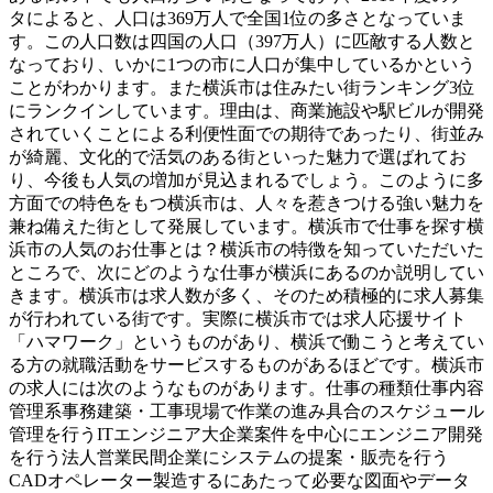
タによると、人口は369万人で全国1位の多さとなっていま
す。この人口数は四国の人口（397万人）に匹敵する人数と
なっており、いかに1つの市に人口が集中しているかという
ことがわかります。また横浜市は住みたい街ランキング3位
にランクインしています。理由は、商業施設や駅ビルが開発
されていくことによる利便性面での期待であったり、街並み
が綺麗、文化的で活気のある街といった魅力で選ばれてお
り、今後も人気の増加が見込まれるでしょう。このように多
方面での特色をもつ横浜市は、人々を惹きつける強い魅力を
兼ね備えた街として発展しています。横浜市で仕事を探す横
浜市の人気のお仕事とは？横浜市の特徴を知っていただいた
ところで、次にどのような仕事が横浜にあるのか説明してい
きます。横浜市は求人数が多く、そのため積極的に求人募集
が行われている街です。実際に横浜市では求人応援サイト
「ハマワーク」というものがあり、横浜で働こうと考えてい
る方の就職活動をサービスするものがあるほどです。横浜市
の求人には次のようなものがあります。仕事の種類仕事内容
管理系事務建築・工事現場で作業の進み具合のスケジュール
管理を行うITエンジニア大企業案件を中心にエンジニア開発
を行う法人営業民間企業にシステムの提案・販売を行う
CADオペレーター製造するにあたって必要な図面やデータ