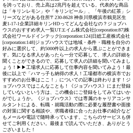
を誇っており、売上高は2兆円を超えている。代表的な商品
は「キリンレモン」や「キリンビール」、「午後の紅茶」シ
リーズなどがある住所〒230-8628 神奈川県横浜市鶴見区生
麦1-17-1企業詳細キリンHDってどんな会社なの？ジョブハ
ウスのおすすめ求人一覧UTエイム株式会社[corporation:87]株
式会社ワールドインテック[corporation:124]日総工産株式会社
[corporation:148]ジョブハウスでは地域・条件・職種を自分の
好みに選択して、約5000件以上の求人から選ぶことができま
す。気になる求人があったら一分で応募して、求人の詳細を
聞くことができるので、応募して求人の詳細を聞いてみまし
ょう！▶▶工場求人に応募して仕事内容を聞いてみよう！最
後に以上で「ハマっ子も納得の求人！工場都市の横浜市でお
すすめのお仕事はここ！」についての記事は終わります！ジ
ョブハウスではこんなことも！《ジョブハウス》にまだ登録
していないという方は、この機会にご登録をしてみてはいか
がでしょうか。《ジョブハウス》では専属のキャリアコンサ
ルタントによる、転職・就職活動の際に必要な履歴書や面接
の対策に関する相談や、求職者様に合ったお仕事の紹介など
もメールや電話で随時承っています。こちらのサービスも併
せてご利用ください。最後まで読んでいただき、ありがとう
ございました！