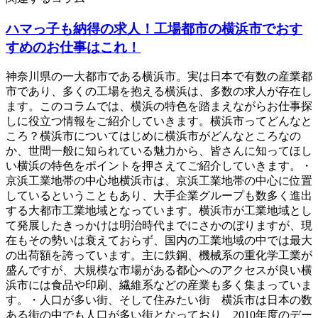
ハマっ子も納得の求人！工場都市の横浜市でおす
すめのお仕事はこれ！
神奈川県の一大都市である横浜市。実は日本で有数の産業都
市であり、多くの工場を抱える横浜は、多数の求人が存在し
ます。このコラムでは、横浜の特色を踏まえながらお仕事探
しに役立つ情報をご紹介していきます。横浜市ってどんなと
ころ？横浜市についてはじめに横浜市がどんなところなの
か、世間一般に知られている魅力から、皆さんに知ってほし
い横浜の特色をポイントを押さえてご紹介していきます。・
京浜工業地帯の中心地横浜市は、京浜工業地帯の中心に位置
しているということもあり、大手企業グループも数多く進出
する大都市工業地域となっています。横浜市が工業地域とし
て発展したきっかけは明治時代までにさかのぼりますが、現
在もその勢いは衰えておらず、国内の工業地域の中では最大
の出荷額を誇っています。主に鉄鋼、機械系の重化学工業が
盛んですが、大規模な市場がある都心へのアクセスが良い横
浜市には食品や印刷、繊維系などの産業も多く集まっていま
す。・人口が多い街、そして住みたい街 横浜市は日本の数
ある街の中でも人口が多い街となっており、2010年度のデー