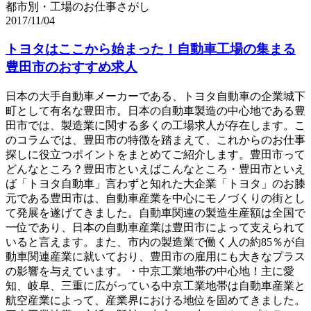
都市別・工場のお仕事さがし
2017/11/04
トヨタはここから始まった！自動車工場の集まる
豊田市のおすすめ求人
日本の大手自動車メーカーである、トヨタ自動車の企業城下
町として有名な豊田市。日本の自動車製造の中心地である豊
田市では、製造業に関する多くの工場求人が存在します。こ
のコラムでは、豊田市の特徴を踏まえて、これからのお仕事
探しに役立つポイントをまとめてご紹介します。豊田市って
どんなところ？豊田市といえばこんなところ・豊田市といえ
ば「トヨタ自動車」言わずと知れた大企業「トヨタ」のお膝
元である豊田市は、自動車産業を中心にモノづくりの街とし
て発展を遂げてきました。自動車関連の製造生産額は全国で
一位であり、日本の自動車産業は豊田市によって支えられて
いると言えます。また、市内の製造業で働く人の約85％が自
動車関連産業に就いており、豊田市の雇用にも大きなプラス
の影響を与えています。・中京工業地帯の中心地！主に愛
知、岐阜、三重に広がっている中京工業地帯は自動車産業と
航空産業によって、産業界における地位を固めてきました。