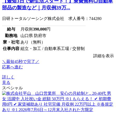
【最短3日で新生活スタート！】寮費無料◎自動車
部品の製造など｜月収例39万...
日研トータルソーシング株式会社 求人番号：744280
給与
月収例
390,000
円
勤務地
山口県 防府市
寮・社宅
あり（無料）
仕事内容
組立・加工 / 自動車系工場 / 交替制
詳細を表示
＼最短45秒で完了／
応募へ進む
詳しく
見る
スペシャル