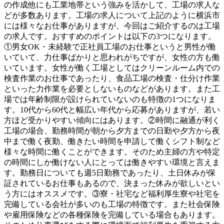
の作成他にも工業地帯という強みを活かして、工場の求人な
どが多数あります。工場の求人について上記のように横浜市
には様々なお仕事がありますが、今回はご紹介するのは工場
の求人です。おすすめのポイントは以下の3つになります。
①男女OK・未経験で正社員工場のお仕事というと男性が働
いていて、力仕事ばかりと思われがちですが、女性の方も働
いています。女性が働く工場としてはクリーンルーム内での
検査作業のお仕事であったり、食品工場の検査・仕分け作業
といった力作業を必要としないものなどがあります。また工
場では年齢制限が設けられていないのも特徴の1つになりま
す。10代から60代と幅広い年代から応募がありますが、若い
方ほど受かりやすい傾向にはあります。②時間に融通が利く
工場の場合、勤務時間が朝から夕方までの日勤や夕方から夜
中まで働く夜勤、働きたい時間を申請して働くシフト制など
様々な時間に働くことができます。そのため主婦の方や特定
の時間にしか働けない人にとっては働きやすい環境と言えま
す。勤務日についても週5日勤務であったり、土日休みが保
証されているお仕事もあるので、決まった休みが欲しいとい
う方にはオススメです。③寮・社宅など福利厚生寮や社宅を
完備している会社が多いのも工場の特徴です。また社会保険
や雇用保険などの各種保険を完備している場合もあります。