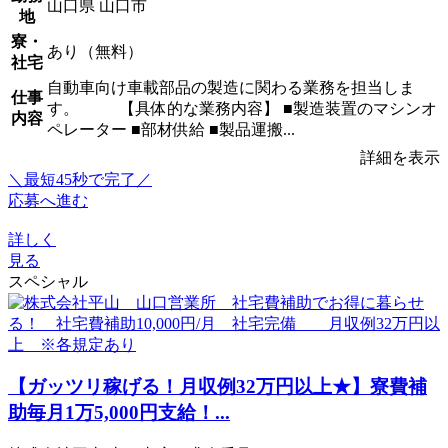
山口県 山口市
地
寮・
あり（無料）
社宅
自動車向け車載部品の製造に関わる業務を担当しま
仕事
す。 【具体的な業務内容】 ■製造装置のマシンオ
内容
ペレーター ■部材供給 ■製品運搬...
詳細を表示
＼最短45秒で完了／
応募へ進む
詳しく
見る
スペシャル
【ガッツリ稼げる！月収例32万円以上★】寮費補
助毎月1万5,000円支給！...