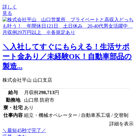
詳しく
見る
＼入社してすぐにもらえる！生活サポ
ート金あり／未経験OK！自動車部品の
製造...
株式会社平山 山口支店
給与
月収例
298,713
円
勤務地
山口県 防府市
寮・社宅
あり
仕事内容
組立・機械オペレーター / 自動車系工場 / 交替制
詳細を表示
＼最短45秒で完了／