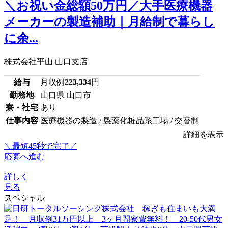
＼お祝い金総額50万円／大手医療機器
メーカーの製造補助｜月給制で暮らし
に余...
株式会社平山 山口支店
給与
月収例
223,334
円
勤務地
山口県 山口市
寮・社宅
あり
仕事内容
医療機器の製造 / 製薬化粧品系工場 / 交替制
詳細を表示
＼最短45秒で完了／
応募へ進む
詳しく
見る
スペシャル