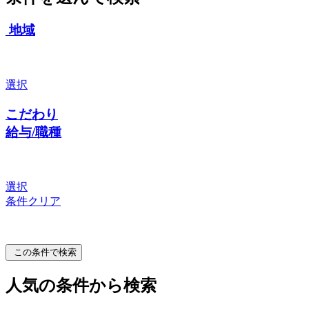
地域
選択
こだわり
給与/職種
選択
条件クリア
この条件で検索
人気の条件から検索