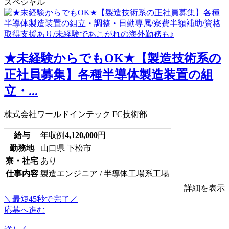
スペシャル
★未経験からでもOK★【製造技術系の
正社員募集】各種半導体製造装置の組
立・...
株式会社ワールドインテック FC技術部
給与
年収例
4,120,000
円
勤務地
山口県 下松市
寮・社宅
あり
仕事内容
製造エンジニア / 半導体工場系工場
詳細を表示
＼最短45秒で完了／
応募へ進む