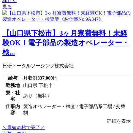
詳しく
見る
【山口県下松市】3ヶ月寮費無料！未経
験OK！電子部品の製造オペレーター・
検...
日研トータルソーシング株式会社
給与
月収例
337,000
円
勤務地
山口県 下松市
寮・社
あり（無料）
宅
仕事内
製造オペレーター・検査 / 電子部品系工場 / 交替
容
制
詳細を表示
＼最短45秒で完了／