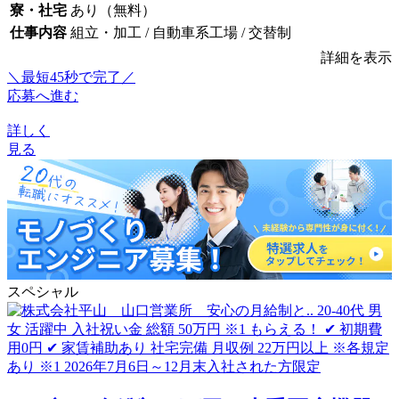
寮・社宅
あり（無料）
仕事内容
組立・加工 / 自動車系工場 / 交替制
詳細を表示
＼最短45秒で完了／
応募へ進む
詳しく
見る
スペシャル