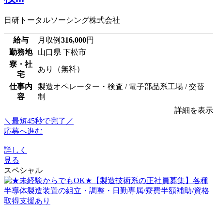
日研トータルソーシング株式会社
給与
月収例
316,000
円
勤務地
山口県 下松市
寮・社
あり（無料）
宅
仕事内
製造オペレーター・検査 / 電子部品系工場 / 交替
容
制
詳細を表示
＼最短45秒で完了／
応募へ進む
詳しく
見る
スペシャル