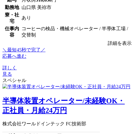
勤務地
山口県 美祢市
寮・社
あり
宅
仕事内
コーヒーの検品・機械オペレーター / 半導体工場 /
容
交替制
詳細を表示
＼最短45秒で完了／
応募へ進む
詳しく
見る
スペシャル
半導体装置オペレーター/未経験OK・
正社員・月給24万円
株式会社ワールドインテック FC技術部