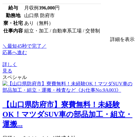
給与
月収例
396,000
円
勤務地
山口県 防府市
寮・社宅
あり（無料）
仕事内容
組立・加工 / 自動車系工場 / 交替制
詳細を表示
＼最短45秒で完了／
応募へ進む
詳しく
見る
スペシャル
【山口県防府市】寮費無料！未経験
OK！マツダSUV車の部品加工・組立・
運搬...