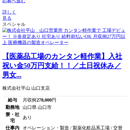
応募へ進む
詳しく
見る
スペシャル
【医薬品工場のカンタン軽作業】入社
祝い金50万円支給！！／土日祝休み／
男女...
株式会社平山 山口支店
給与
月収例
278,000
円
勤務地
山口県 山口市
寮・社
あり
宅
仕事内
オペレーション・製造 / 製薬化粧品系工場 / 交替