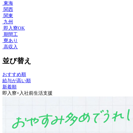
東海
関西
関東
九州
即入寮OK
期間工
寮あり
高収入
並び替え
おすすめ順
給与が高い順
新着順
即入寮+入社前生活支援