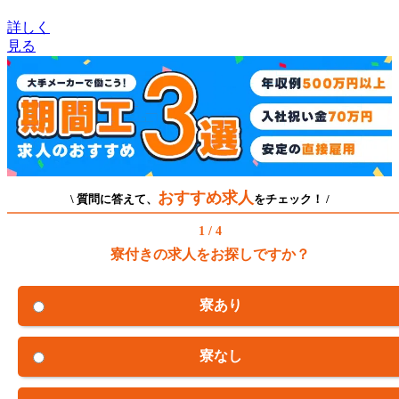
詳しく
見る
おすすめ求人
\ 質問に答えて、
をチェック！ /
1 / 4
寮付きの求人をお探しですか？
寮あり
寮なし