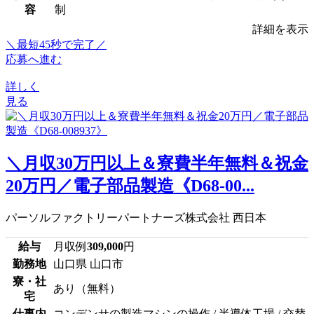
容
制
詳細を表示
＼最短45秒で完了／
応募へ進む
詳しく
見る
＼月収30万円以上＆寮費半年無料＆祝金
20万円／電子部品製造《D68-00...
パーソルファクトリーパートナーズ株式会社 西日本
給与
月収例
309,000
円
勤務地
山口県 山口市
寮・社
あり（無料）
宅
仕事内
コンデンサの製造マシンの操作 / 半導体工場 / 交替