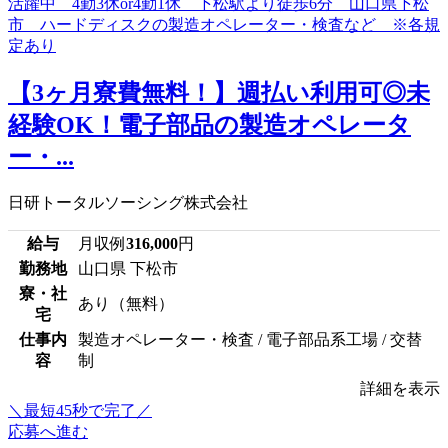
【3ヶ月寮費無料！】週払い利用可◎未
経験OK！電子部品の製造オペレータ
ー・...
日研トータルソーシング株式会社
給与
月収例
316,000
円
勤務地
山口県 下松市
寮・社
あり（無料）
宅
仕事内
製造オペレーター・検査 / 電子部品系工場 / 交替
容
制
詳細を表示
＼最短45秒で完了／
応募へ進む