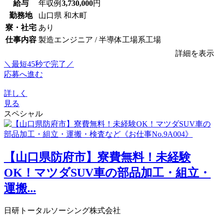
給与
年収例
3,730,000
円
勤務地
山口県 和木町
寮・社宅
あり
仕事内容
製造エンジニア / 半導体工場系工場
詳細を表示
＼最短45秒で完了／
応募へ進む
詳しく
見る
スペシャル
【山口県防府市】寮費無料！未経験
OK！マツダSUV車の部品加工・組立・
運搬...
日研トータルソーシング株式会社