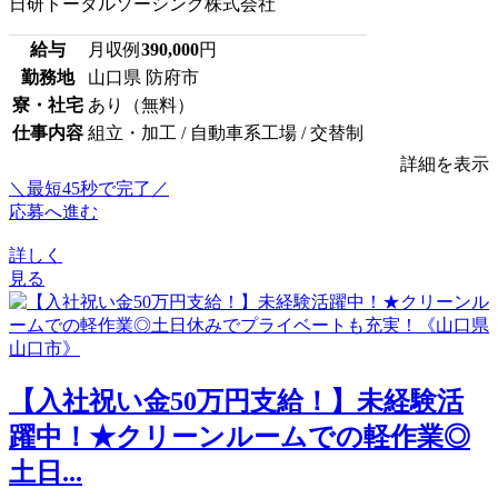
日研トータルソーシング株式会社
給与
月収例
390,000
円
勤務地
山口県 防府市
寮・社宅
あり（無料）
仕事内容
組立・加工 / 自動車系工場 / 交替制
詳細を表示
＼最短45秒で完了／
応募へ進む
詳しく
見る
【入社祝い金50万円支給！】未経験活
躍中！★クリーンルームでの軽作業◎
土日...