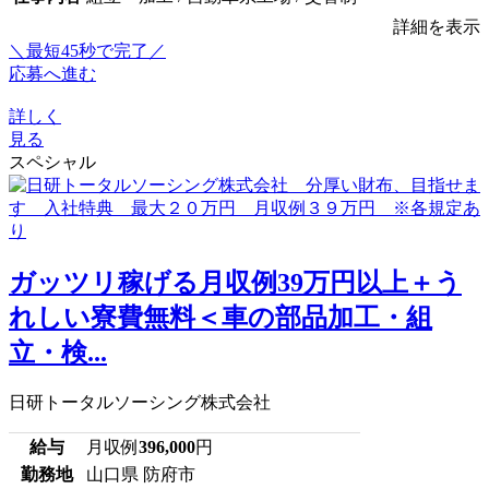
詳細を表示
＼最短45秒で完了／
応募へ進む
詳しく
見る
スペシャル
ガッツリ稼げる月収例39万円以上＋う
れしい寮費無料＜車の部品加工・組
立・検...
日研トータルソーシング株式会社
給与
月収例
396,000
円
勤務地
山口県 防府市