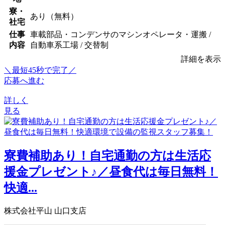
寮・
あり（無料）
社宅
仕事
車載部品・コンデンサのマシンオペレータ・運搬 /
内容
自動車系工場 / 交替制
詳細を表示
＼最短45秒で完了／
応募へ進む
詳しく
見る
寮費補助あり！自宅通勤の方は生活応
援金プレゼント♪／昼食代は毎日無料！
快適...
株式会社平山 山口支店