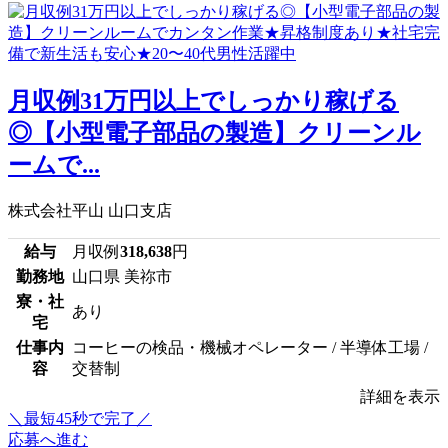
月収例31万円以上でしっかり稼げる
◎【小型電子部品の製造】クリーンル
ームで...
株式会社平山 山口支店
給与
月収例
318,638
円
勤務地
山口県 美祢市
寮・社
あり
宅
仕事内
コーヒーの検品・機械オペレーター / 半導体工場 /
容
交替制
詳細を表示
＼最短45秒で完了／
応募へ進む