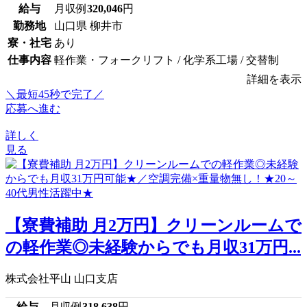
給与
月収例
320,046
円
勤務地
山口県 柳井市
寮・社宅
あり
仕事内容
軽作業・フォークリフト / 化学系工場 / 交替制
詳細を表示
＼最短45秒で完了／
応募へ進む
詳しく
見る
【寮費補助 月2万円】クリーンルームで
の軽作業◎未経験からでも月収31万円...
株式会社平山 山口支店
給与
月収例
318,638
円