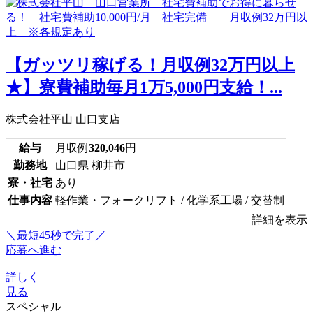
【ガッツリ稼げる！月収例32万円以上
★】寮費補助毎月1万5,000円支給！...
株式会社平山 山口支店
給与
月収例
320,046
円
勤務地
山口県 柳井市
寮・社宅
あり
仕事内容
軽作業・フォークリフト / 化学系工場 / 交替制
詳細を表示
＼最短45秒で完了／
応募へ進む
詳しく
見る
スペシャル