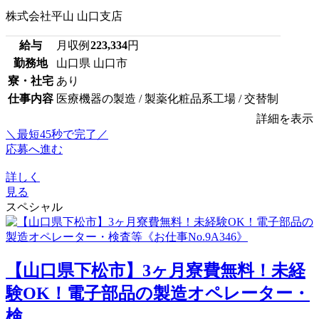
株式会社平山 山口支店
給与
月収例
223,334
円
勤務地
山口県 山口市
寮・社宅
あり
仕事内容
医療機器の製造 / 製薬化粧品系工場 / 交替制
詳細を表示
＼最短45秒で完了／
応募へ進む
詳しく
見る
スペシャル
【山口県下松市】3ヶ月寮費無料！未経
験OK！電子部品の製造オペレーター・
検...