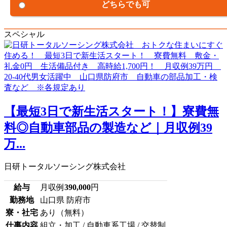
どちらでも可
スペシャル
【最短3日で新生活スタート！】寮費無
料◎自動車部品の製造など｜月収例39
万...
日研トータルソーシング株式会社
給与
月収例
390,000
円
勤務地
山口県 防府市
寮・社宅
あり（無料）
仕事内容
組立・加工 / 自動車系工場 / 交替制