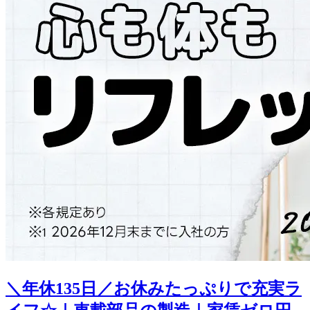
＼年休135日／お休みたっぷりで充実ラ