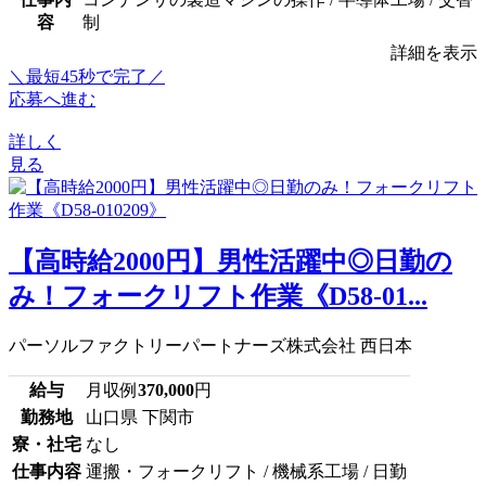
容
制
詳細を表示
＼最短45秒で完了／
応募へ進む
詳しく
見る
【高時給2000円】男性活躍中◎日勤の
み！フォークリフト作業《D58-01...
パーソルファクトリーパートナーズ株式会社 西日本
給与
月収例
370,000
円
勤務地
山口県 下関市
寮・社宅
なし
仕事内容
運搬・フォークリフト / 機械系工場 / 日勤