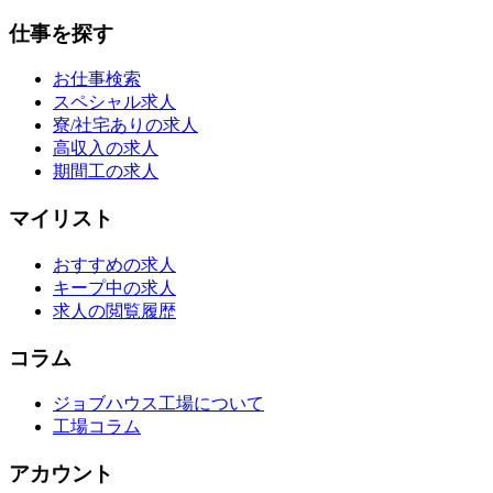
仕事を探す
お仕事検索
スペシャル求人
寮/社宅ありの求人
高収入の求人
期間工の求人
マイリスト
おすすめの求人
キープ中の求人
求人の閲覧履歴
コラム
ジョブハウス工場について
工場コラム
アカウント