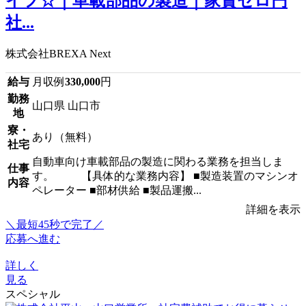
イフ☆｜車載部品の製造｜家賃ゼロ円
社...
株式会社BREXA Next
給与
月収例
330,000
円
勤務
山口県 山口市
地
寮・
あり（無料）
社宅
自動車向け車載部品の製造に関わる業務を担当しま
仕事
す。 【具体的な業務内容】 ■製造装置のマシンオ
内容
ペレーター ■部材供給 ■製品運搬...
詳細を表示
＼最短45秒で完了／
応募へ進む
詳しく
見る
スペシャル