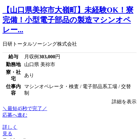
【山口県美祢市大嶺町】未経験OK！寮
完備！小型電子部品の製造マシンオペ
レー...
日研トータルソーシング株式会社
給与
月収例
303,000
円
勤務地
山口県 美祢市
寮・社
あり
宅
仕事内
マシンオペレータ・検査 / 電子部品系工場 / 交替
容
制
詳細を表示
＼最短45秒で完了／
応募へ進む
詳しく
見る