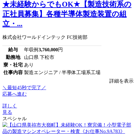
★未経験からでもOK★【製造技術系の
正社員募集】各種半導体製造装置の組
立・...
株式会社ワールドインテック FC技術部
給与
年収例
3,760,000
円
勤務地
山口県 下松市
寮・社宅
あり
仕事内容
製造エンジニア / 半導体工場系工場
詳細を表示
＼最短45秒で完了／
応募へ進む
詳しく
見る
スペシャル