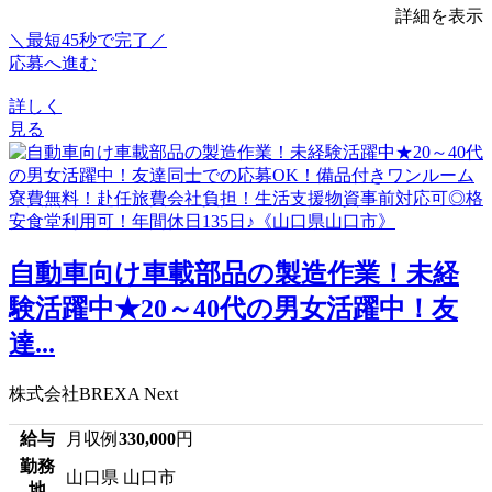
詳細を表示
＼最短45秒で完了／
応募へ進む
詳しく
見る
自動車向け車載部品の製造作業！未経
験活躍中★20～40代の男女活躍中！友
達...
株式会社BREXA Next
給与
月収例
330,000
円
勤務
山口県 山口市
地