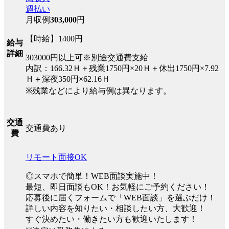
週払い
月収例
303,000
円
【時給】1400円
給与
詳細
303000円以上可※別途交通費支給
内訳：166.32Ｈ＋残業1750円×20Ｈ＋休出1750円×7.92
Ｈ＋深夜350円×62.16Ｈ
※残業などにより給与例は異なります。
交通
交通費あり
費
リモート面接OK
◎スマホで簡単！WEB面談実施中！
最短、即日面談もOK！お気軽にご予約ください！
応募後に届くフォームで「WEB面談」を選ぶだけ！
詳しい内容を知りたい・相談したい方、大歓迎！
すぐ決めたい・働きたい方も歓迎いたします！