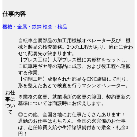
仕事内容
機械・金属・鉄鋼
検査・検品
自転車金属部品の加工用機械オペレーター及び、機
械と製品の検査業務。2つの工程があり、適正に合わ
せて配属先が決まります。
【プレス工程】大型プレス機に素形材をセットし、
自転車用ギヤ等の部品に成形、および後工程へ運搬
する作業。
【切削工程】成形された部品をCNC旋盤にて削り、
形を整えたあとで検査を行うマシンオペレーター。
お仕
※業務の変更、就業場所の変更の範囲、契約更新の
事に
基準については面談時にお伝えします。
つい
て
◎この他、全国各地にお仕事たくさんあります！
通勤のお仕事はもちろん、全国の寮完備のお仕事
は、赴任旅費支給や生活諸設備付きで敷金・礼金0
円！