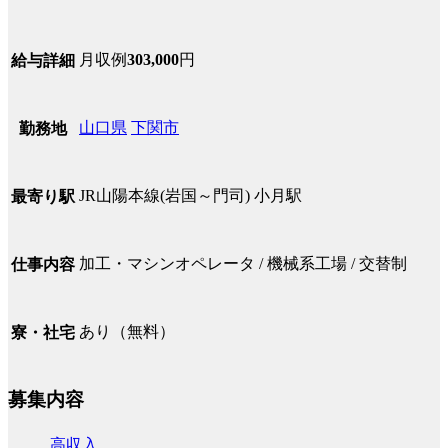
月収例
303,000
円
給与詳細
山口県
下関市
勤務地
JR山陽本線(岩国～門司) 小月駅
最寄り駅
加工・マシンオペレータ / 機械系工場 / 交替制
仕事内容
あり（無料）
寮・社宅
募集内容
高収入