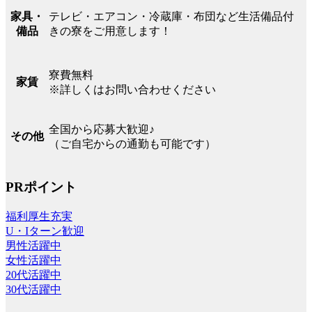
テレビ・エアコン・冷蔵庫・布団など生活備品付
家具・
きの寮をご用意します！
備品
寮費無料
家賃
※詳しくはお問い合わせください
全国から応募大歓迎♪
その他
（ご自宅からの通勤も可能です）
PRポイント
福利厚生充実
U・Iターン歓迎
男性活躍中
女性活躍中
20代活躍中
30代活躍中