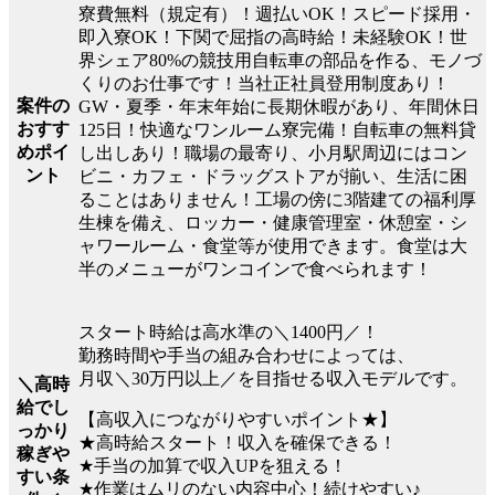
寮費無料（規定有）！週払いOK！スピード採用・
即入寮OK！下関で屈指の高時給！未経験OK！世
界シェア80%の競技用自転車の部品を作る、モノづ
くりのお仕事です！当社正社員登用制度あり！
案件の
GW・夏季・年末年始に長期休暇があり、年間休日
おすす
125日！快適なワンルーム寮完備！自転車の無料貸
めポイ
し出しあり！職場の最寄り、小月駅周辺にはコン
ント
ビニ・カフェ・ドラッグストアが揃い、生活に困
ることはありません！工場の傍に3階建ての福利厚
生棟を備え、ロッカー・健康管理室・休憩室・シ
ャワールーム・食堂等が使用できます。食堂は大
半のメニューがワンコインで食べられます！
スタート時給は高水準の＼1400円／！
勤務時間や手当の組み合わせによっては、
月収＼30万円以上／を目指せる収入モデルです。
＼高時
給でし
【高収入につながりやすいポイント★】
っかり
★高時給スタート！収入を確保できる！
稼ぎや
★手当の加算で収入UPを狙える！
すい条
★作業はムリのない内容中心！続けやすい♪