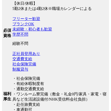
【休日/休暇】
5勤2休または4勤2休※職場カレンダーによる
フリーター歓迎
ブランクOK
未経験・初心者も歓迎
必須
学歴不問
資格
経験不問
正社員登用あり
交通費支給
社会保険完備
制服貸与
・社会保険完備
・有給休暇制度有
・通勤交通費支給
福利
・ワンルーム寮完備（敷金・礼金0円/家具・家電・寝
厚生
具など生活諸設備付/NHK受信料会社負担）
・赴任旅費支給
・車通勤可