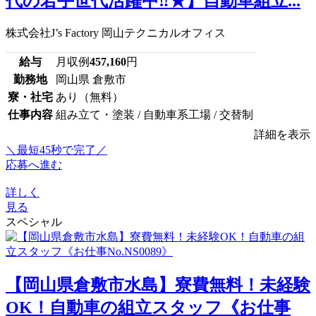
代の若手世代活躍中‼★】自動車組立...
株式会社J’s Factory 岡山テクニカルオフィス
給与
月収例
457,160
円
勤務地
岡山県 倉敷市
寮・社宅
あり（無料）
仕事内容
組み立て・塗装 / 自動車系工場 / 交替制
詳細を表示
＼最短45秒で完了／
応募へ進む
詳しく
見る
スペシャル
【岡山県倉敷市水島】寮費無料！未経験
OK！自動車の組立スタッフ《お仕事