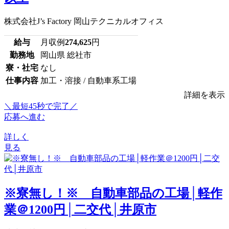
株式会社J’s Factory 岡山テクニカルオフィス
給与
月収例
274,625
円
勤務地
岡山県 総社市
寮・社宅
なし
仕事内容
加工・溶接 / 自動車系工場
詳細を表示
＼最短45秒で完了／
応募へ進む
詳しく
見る
※寮無し！※ 自動車部品の工場│軽作
業＠1200円│二交代│井原市