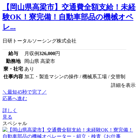
【岡山県高梁市】交通費全額支給！未経
験OK！寮完備！自動車部品の機械オペ
レ...
日研トータルソーシング株式会社
給与
月収例
326,000
円
勤務地
岡山県 高梁市
寮・社宅
あり
仕事内容
加工・製造マシンの操作 / 機械系工場 / 交替制
詳細を表示
＼最短45秒で完了／
応募へ進む
詳しく
見る
スペシャル