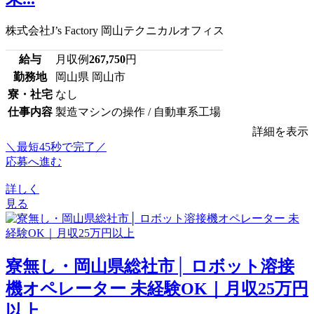
株式会社J’s Factory 岡山テクニカルオフィス
給与
月収例
267,750
円
勤務地
岡山県 岡山市
寮・社宅
なし
仕事内容
製造マシンの操作 / 自動車系工場
詳細を表示
＼最短45秒で完了／
応募へ進む
詳しく
見る
寮無し・岡山県総社市│ ロボット溶接
機オペレーター 未経験OK｜月収25万円
以上