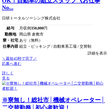
OK！自動車の組立スタッフ《お仕事
No...
日研トータルソーシング株式会社
給与
月収例
350,000
円
勤務地
岡山県 倉敷市
寮・社宅
あり（無料）
仕事内容
組立・ピッキング / 自動車系工場 / 交替制
詳細を表示
＼最短45秒で完了／
応募へ進む
詳しく
見る
※寮無し！総社市│機械オペレーター│
二交替勤務│初心者歓迎！