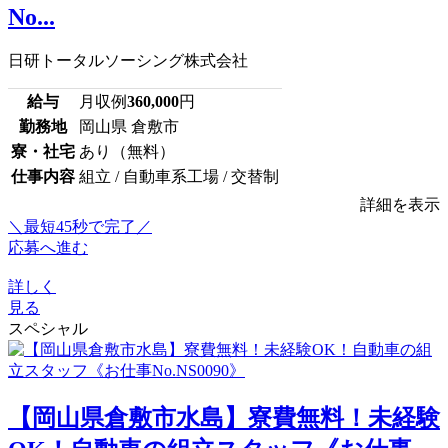
No...
日研トータルソーシング株式会社
給与
月収例
360,000
円
勤務地
岡山県 倉敷市
寮・社宅
あり（無料）
仕事内容
組立 / 自動車系工場 / 交替制
詳細を表示
＼最短45秒で完了／
応募へ進む
詳しく
見る
スペシャル
【岡山県倉敷市水島】寮費無料！未経験