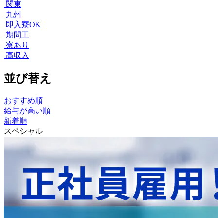
関東
九州
即入寮OK
期間工
寮あり
高収入
並び替え
おすすめ順
給与が高い順
新着順
スペシャル