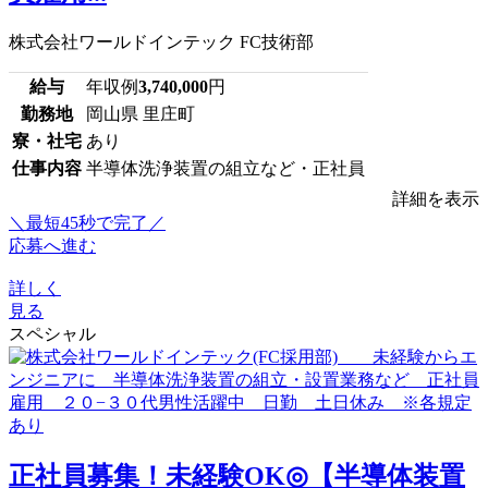
株式会社ワールドインテック FC技術部
給与
年収例
3,740,000
円
勤務地
岡山県 里庄町
寮・社宅
あり
仕事内容
半導体洗浄装置の組立など・正社員
詳細を表示
＼最短45秒で完了／
応募へ進む
詳しく
見る
スペシャル
正社員募集！未経験OK◎【半導体装置