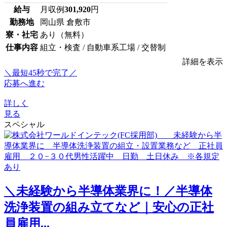
給与
月収例
301,920
円
勤務地
岡山県 倉敷市
寮・社宅
あり（無料）
仕事内容
組立・検査 / 自動車系工場 / 交替制
詳細を表示
＼最短45秒で完了／
応募へ進む
詳しく
見る
スペシャル
＼未経験から半導体業界に！／半導体
洗浄装置の組み立てなど｜安心の正社
員雇用...