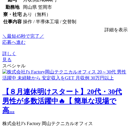
勤務地
岡山県 笠岡市
寮・社宅
あり（無料）
仕事内容
操作 / 半導体工場 / 交替制
詳細を表示
＼最短45秒で完了／
応募へ進む
詳しく
見る
スペシャル
【８月連休明けスタート】20代・30代
男性が多数活躍中🔥【 簡単な現場で
高...
株式会社J’s Factory 岡山テクニカルオフィス