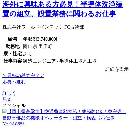
海外に興味ある方必見！半導体洗浄装
置の組立、設置業務に関わるお仕事
株式会社ワールドインテック FC技術部
給与
年収例
3,740,000
円
勤務地
岡山県 里庄町
寮・社宅
あり
仕事内容
製造エンジニア / 半導体工場系工場
詳細を表示
＼最短45秒で完了／
応募へ進む
詳しく
見る
スペシャル