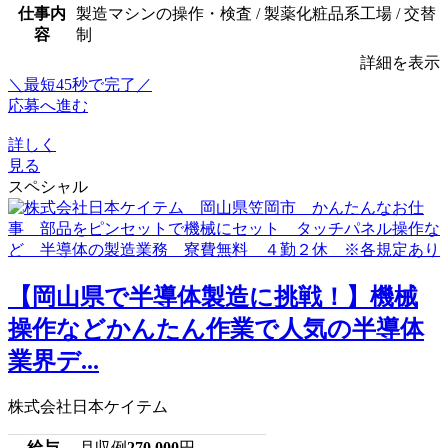
仕事内
製造マシンの操作・検査 / 製薬化粧品系工場 / 交替
容
制
詳細を表示
＼最短45秒で完了／
応募へ進む
詳しく
見る
スペシャル
【岡山県で半導体製造に挑戦！】機械
操作などかんたん作業で人気の半導体
業界デ...
株式会社日本ケイテム
給与
月収例
270,000
円