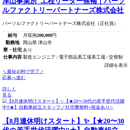
津山事業所_工程リーダー候補｜パーソ
ルファクトリーパートナーズ株式会社
パーソルファクトリーパートナーズ株式会社（正社員）
給与
月収例
200,000
円
勤務地
岡山県 津山市
寮・社宅
あり
仕事内容
製造エンジニア / 電子部品系工場系工場 / 交替制
詳細を表示
＼最短45秒で完了／
応募へ進む
詳しく
見る
【8月連休明けスタート】✨【★20〜30