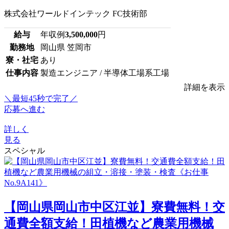
株式会社ワールドインテック FC技術部
給与
年収例
3,500,000
円
勤務地
岡山県 笠岡市
寮・社宅
あり
仕事内容
製造エンジニア / 半導体工場系工場
詳細を表示
＼最短45秒で完了／
応募へ進む
詳しく
見る
スペシャル
【岡山県岡山市中区江並】寮費無料！交
通費全額支給！田植機など農業用機械