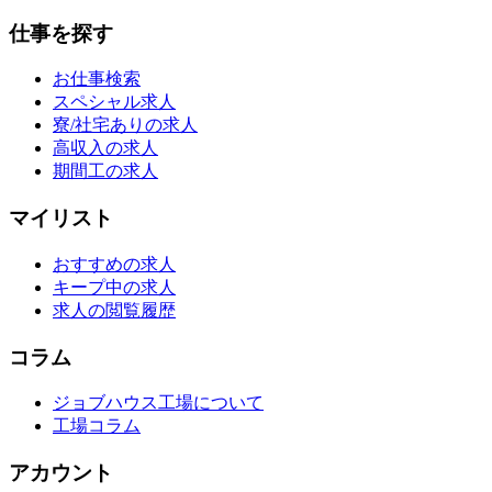
仕事を探す
お仕事検索
スペシャル求人
寮/社宅ありの求人
高収入の求人
期間工の求人
マイリスト
おすすめの求人
キープ中の求人
求人の閲覧履歴
コラム
ジョブハウス工場について
工場コラム
アカウント