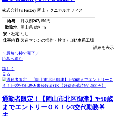
株式会社J’s Factory 岡山テクニカルオフィス
給与
月収例
267,150
円
勤務地
岡山県 総社市
寮・社宅
なし
仕事内容
製造マシンの操作・検査 / 自動車系工場
詳細を表示
＼最短45秒で完了／
応募へ進む
詳しく
見る
通勤者限定！【岡山市北区御津】✨50歳
までエントリーＯＫ！✨3交代勤務🌟
未...