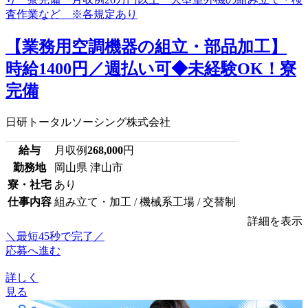
【業務用空調機器の組立・部品加工】
時給1400円／週払い可◆未経験OK！寮
完備
日研トータルソーシング株式会社
給与
月収例
268,000
円
勤務地
岡山県 津山市
寮・社宅
あり
仕事内容
組み立て・加工 / 機械系工場 / 交替制
詳細を表示
＼最短45秒で完了／
応募へ進む
詳しく
見る