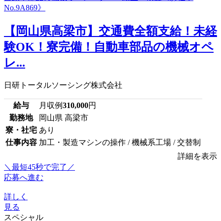
【岡山県高梁市】交通費全額支給！未経
験OK！寮完備！自動車部品の機械オペ
レ...
日研トータルソーシング株式会社
給与
月収例
310,000
円
勤務地
岡山県 高梁市
寮・社宅
あり
仕事内容
加工・製造マシンの操作 / 機械系工場 / 交替制
詳細を表示
＼最短45秒で完了／
応募へ進む
詳しく
見る
スペシャル