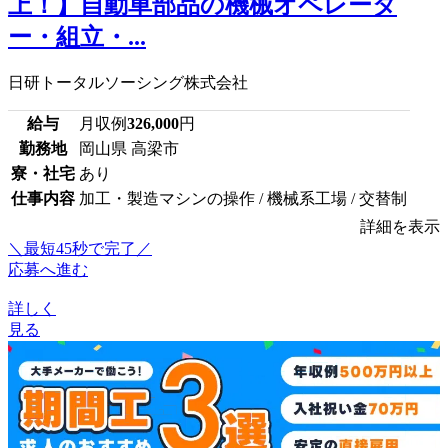
上！】自動車部品の機械オペレータ
ー・組立・...
日研トータルソーシング株式会社
給与
月収例
326,000
円
勤務地
岡山県 高梁市
寮・社宅
あり
仕事内容
加工・製造マシンの操作 / 機械系工場 / 交替制
詳細を表示
＼最短45秒で完了／
応募へ進む
詳しく
見る