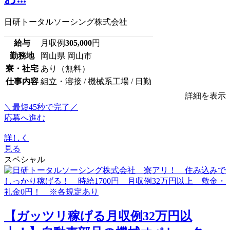
日研トータルソーシング株式会社
給与
月収例
305,000
円
勤務地
岡山県 岡山市
寮・社宅
あり（無料）
仕事内容
組立・溶接 / 機械系工場 / 日勤
詳細を表示
＼最短45秒で完了／
応募へ進む
詳しく
見る
スペシャル
【ガッツリ稼げる月収例32万円以