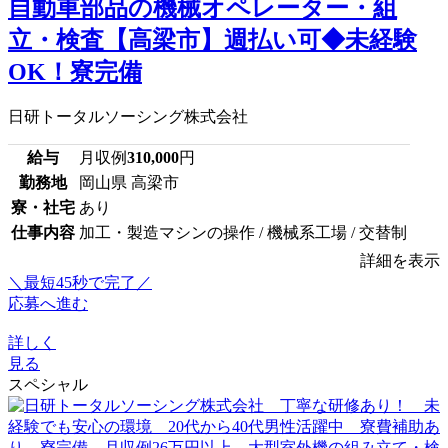
自動車部品の機械オペレーター・組
立・検査【高梁市】週払い可◆未経験
OK！寮完備
日研トータルソーシング株式会社
給与
月収例
310,000
円
勤務地
岡山県 高梁市
寮・社宅
あり
仕事内容
加工・製造マシンの操作 / 機械系工場 / 交替制
詳細を表示
＼最短45秒で完了／
応募へ進む
詳しく
見る
スペシャル