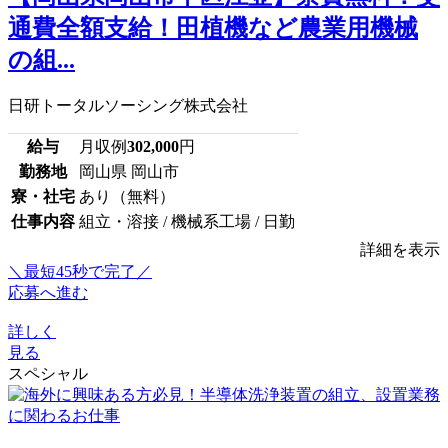
通費全額支給！田植機など農業用機械
の組...
日研トータルソーシング株式会社
給与
月収例
302,000
円
勤務地
岡山県 岡山市
寮・社宅
あり（無料）
仕事内容
組立・溶接 / 機械系工場 / 日勤
詳細を表示
＼最短45秒で完了／
応募へ進む
詳しく
見る
スペシャル