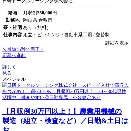
日研トータルソーシング株式会社
給与
月収例
350,000
円
勤務地
岡山県 倉敷市
寮・社宅
あり（無料）
仕事内容
組立・ピッキング / 自動車系工場 / 交替制
詳細を表示
＼最短45秒で完了／
応募へ進む
詳しく
見る
スペシャル
【月収例30万円以上！】農業用機械の
製造（組立・検査など）／日勤&土日は
お...