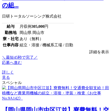
の組...
日研トータルソーシング株式会社
給与
月収例
305,000
円
勤務地
岡山県 岡山市
寮・社宅
あり（無料）
仕事内容
組立・溶接 / 機械系工場 / 日勤
詳細を表示
＼最短45秒で完了／
応募へ進む
詳しく
見る
スペシャル
【岡山県岡山市中区江並】寮費無料！交