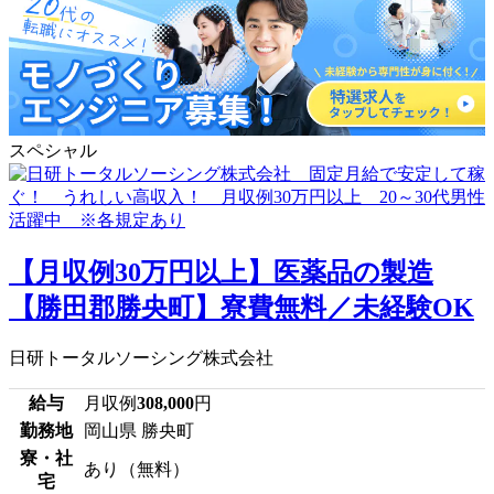
スペシャル
【月収例30万円以上】医薬品の製造
【勝田郡勝央町】寮費無料／未経験OK
日研トータルソーシング株式会社
給与
月収例
308,000
円
勤務地
岡山県 勝央町
寮・社
あり（無料）
宅