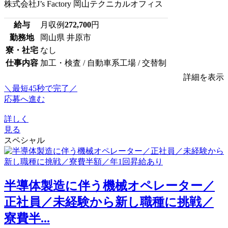
株式会社J’s Factory 岡山テクニカルオフィス
給与
月収例
272,700
円
勤務地
岡山県 井原市
寮・社宅
なし
仕事内容
加工・検査 / 自動車系工場 / 交替制
詳細を表示
＼最短45秒で完了／
応募へ進む
詳しく
見る
スペシャル
半導体製造に伴う機械オペレーター／
正社員／未経験から新し職種に挑戦／
寮費半...