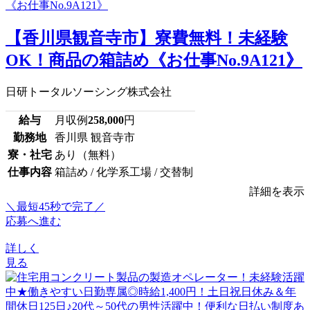
【香川県観音寺市】寮費無料！未経験
OK！商品の箱詰め《お仕事No.9A121》
日研トータルソーシング株式会社
給与
月収例
258,000
円
勤務地
香川県 観音寺市
寮・社宅
あり（無料）
仕事内容
箱詰め / 化学系工場 / 交替制
詳細を表示
＼最短45秒で完了／
応募へ進む
詳しく
見る