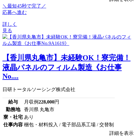
＼最短45秒で完了／
応募へ進む
詳しく
見る
【香川県丸亀市】未経験OK！寮完備！
液晶パネルのフィルム製造《お仕事
No....
日研トータルソーシング株式会社
給与
月収例
228,000
円
勤務地
香川県 丸亀市
寮・社宅
あり
仕事内容
梱包・材料投入 / 電子部品系工場 / 交替制
詳細を表示