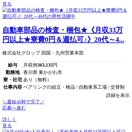
見る
自動車部品の検査・梱包★《月収33万
円以上★寮費0円＆週払可♪》20代～4...
株式会社グロップ 四国・九州営業本部
給与
月収例
363,135
円
勤務地
香川県 東かがわ市
寮・社宅
あり（無料）
仕事内容
ベアリングの組立・検品 / 自動車系工場 / 交替制
詳細を表示
＼最短45秒で完了／
応募へ進む
詳しく
見る