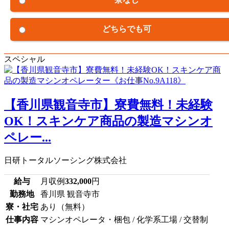
どちらでも可
スペシャル
【香川県観音寺市】寮費無料！未経験
OK！スキンケア商品の製造マシンオ
ペレー...
日研トータルソーシング株式会社
給与
月収例
332,000
円
勤務地
香川県 観音寺市
寮・社宅
あり（無料）
仕事内容
マシンオペレータ・梱包 / 化学系工場 / 交替制