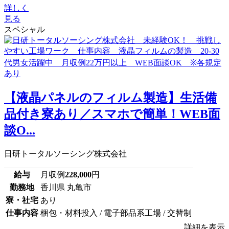
詳しく
見る
スペシャル
【液晶パネルのフィルム製造】生活備
品付き寮あり／スマホで簡単！WEB面
談O...
日研トータルソーシング株式会社
給与
月収例
228,000
円
勤務地
香川県 丸亀市
寮・社宅
あり
仕事内容
梱包・材料投入 / 電子部品系工場 / 交替制
詳細を表示