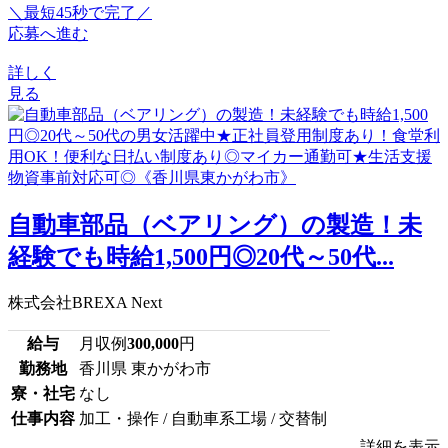
＼最短45秒で完了／
応募へ進む
詳しく
見る
自動車部品（ベアリング）の製造！未
経験でも時給1,500円◎20代～50代...
株式会社BREXA Next
給与
月収例
300,000
円
勤務地
香川県 東かがわ市
寮・社宅
なし
仕事内容
加工・操作 / 自動車系工場 / 交替制
詳細を表示