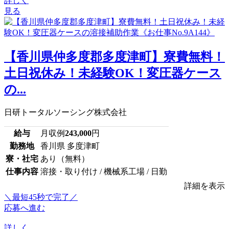
詳しく
見る
【香川県仲多度郡多度津町】寮費無料！
土日祝休み！未経験OK！変圧器ケース
の...
日研トータルソーシング株式会社
給与
月収例
243,000
円
勤務地
香川県 多度津町
寮・社宅
あり（無料）
仕事内容
溶接・取り付け / 機械系工場 / 日勤
詳細を表示
＼最短45秒で完了／
応募へ進む
詳しく