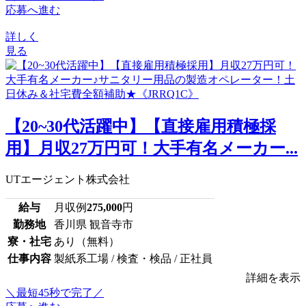
応募へ進む
詳しく
見る
【20~30代活躍中】【直接雇用積極採
用】月収27万円可！大手有名メーカー...
UTエージェント株式会社
給与
月収例
275,000
円
勤務地
香川県 観音寺市
寮・社宅
あり（無料）
仕事内容
製紙系工場 / 検査・検品 / 正社員
詳細を表示
＼最短45秒で完了／