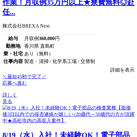
作業！月収例35万円以上★寮費無料◎赴
任...
株式会社BREXA Next
給与
月収例
360,000
円
勤務地
香川県 直島町
寮・社宅
あり（無料）
仕事内容
製造・清掃 / 化学系工場 / 交替制
詳細を表示
＼最短45秒で完了／
応募へ進む
詳しく
見る
8/19（水）入社！未経験OK！電子部品