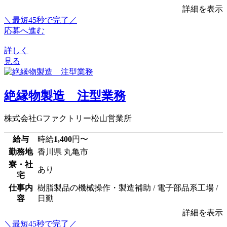
詳細を表示
＼最短45秒で完了／
応募へ進む
詳しく
見る
絶縁物製造 注型業務
株式会社Gファクトリー松山営業所
給与
時給
1,400
円〜
勤務地
香川県 丸亀市
寮・社
あり
宅
仕事内
樹脂製品の機械操作・製造補助 / 電子部品系工場 /
容
日勤
詳細を表示
＼最短45秒で完了／