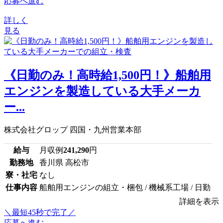
応募へ進む
詳しく
見る
《日勤のみ！高時給1,500円！》船舶用
エンジンを製造している大手メーカ
ー...
株式会社グロップ 四国・九州営業本部
給与
月収例
241,290
円
勤務地
香川県 高松市
寮・社宅
なし
仕事内容
船舶用エンジンの組立・梱包 / 機械系工場 / 日勤
詳細を表示
＼最短45秒で完了／
応募へ進む