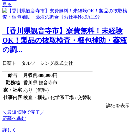
見る
【香川県観音寺市】寮費無料！未経験
OK！製品の抜取検査・梱包補助・薬液
の調...
日研トータルソーシング株式会社
給与
月収例
308,000
円
勤務地
香川県 観音寺市
寮・社宅
あり（無料）
仕事内容
検査・梱包 / 化学系工場 / 交替制
詳細を表示
＼最短45秒で完了／
応募へ進む
詳しく