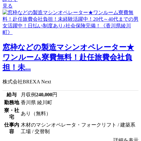
見る
窓枠などの製造マシンオペレーター★
ワンルーム寮費無料！赴任旅費会社負
担！未...
株式会社BREXA Next
給与
月収例
240,000
円
勤務地
香川県 綾川町
寮・社
あり（無料）
宅
仕事内
木材のマシンオペレータ・フォークリフト / 建築系
容
工場 / 交替制
詳細を表示