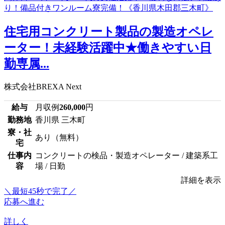
住宅用コンクリート製品の製造オペレ
ーター！未経験活躍中★働きやすい日
勤専属...
株式会社BREXA Next
給与
月収例
260,000
円
勤務地
香川県 三木町
寮・社
あり（無料）
宅
仕事内
コンクリートの検品・製造オペレーター / 建築系工
容
場 / 日勤
詳細を表示
＼最短45秒で完了／
応募へ進む
詳しく