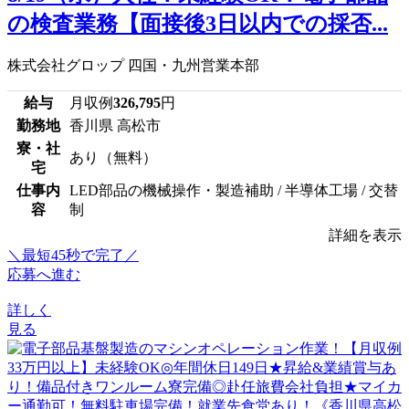
の検査業務【面接後3日以内での採否...
株式会社グロップ 四国・九州営業本部
給与
月収例
326,795
円
勤務地
香川県 高松市
寮・社
あり（無料）
宅
仕事内
LED部品の機械操作・製造補助 / 半導体工場 / 交替
容
制
詳細を表示
＼最短45秒で完了／
応募へ進む
詳しく
見る