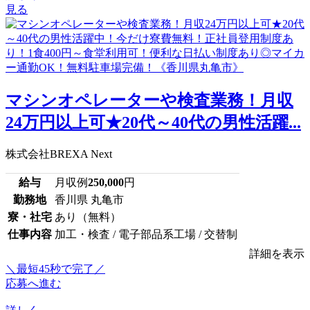
見る
マシンオペレーターや検査業務！月収
24万円以上可★20代～40代の男性活躍...
株式会社BREXA Next
給与
月収例
250,000
円
勤務地
香川県 丸亀市
寮・社宅
あり（無料）
仕事内容
加工・検査 / 電子部品系工場 / 交替制
詳細を表示
＼最短45秒で完了／
応募へ進む