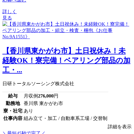
詳しく
見る
【香川県東かがわ市】土日祝休み！未
経験OK！寮完備！ベアリング部品の加
工・...
日研トータルソーシング株式会社
給与
月収例
276,000
円
勤務地
香川県 東かがわ市
寮・社宅
あり
仕事内容
組み立て・加工 / 自動車系工場 / 交替制
詳細を表示
＼最短45秒で完了／