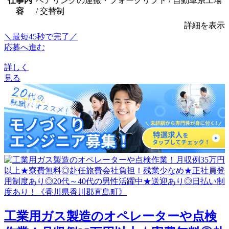
仕事内
ベアリングの運搬・フォークリフト / 自動車系工場
容
/ 交替制
詳細を表示
＼最短45秒で完了／
応募へ進む
詳しく
見る
工業用ガス製造のオペレーターや点検