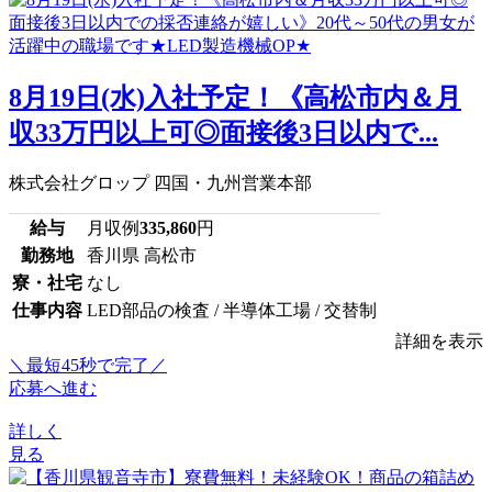
8月19日(水)入社予定！《高松市内＆月
収33万円以上可◎面接後3日以内で...
株式会社グロップ 四国・九州営業本部
給与
月収例
335,860
円
勤務地
香川県 高松市
寮・社宅
なし
仕事内容
LED部品の検査 / 半導体工場 / 交替制
詳細を表示
＼最短45秒で完了／
応募へ進む
詳しく
見る