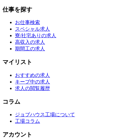
仕事を探す
お仕事検索
スペシャル求人
寮/社宅ありの求人
高収入の求人
期間工の求人
マイリスト
おすすめの求人
キープ中の求人
求人の閲覧履歴
コラム
ジョブハウス工場について
工場コラム
アカウント