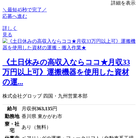
詳細を表示
＼最短45秒で完了／
応募へ進む
詳しく
見る
《土日休みの高収入ならココ★月収33
万円以上可》運搬機器を使用した資材
の運...
株式会社グロップ 四国・九州営業本部
給与
月収例
363,135
円
勤務地
香川県 東かがわ市
寮・社
あり（無料）
宅