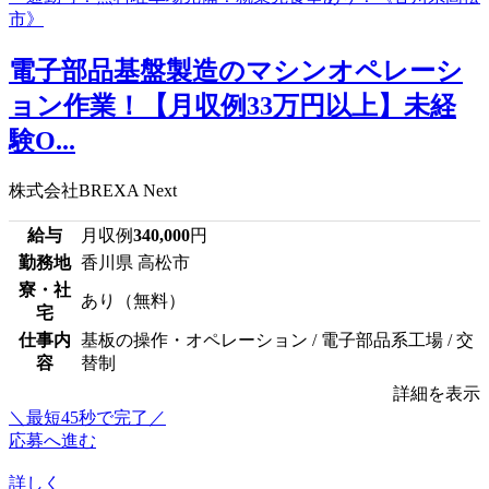
電子部品基盤製造のマシンオペレーシ
ョン作業！【月収例33万円以上】未経
験O...
株式会社BREXA Next
給与
月収例
340,000
円
勤務地
香川県 高松市
寮・社
あり（無料）
宅
仕事内
基板の操作・オペレーション / 電子部品系工場 / 交
容
替制
詳細を表示
＼最短45秒で完了／
応募へ進む
詳しく