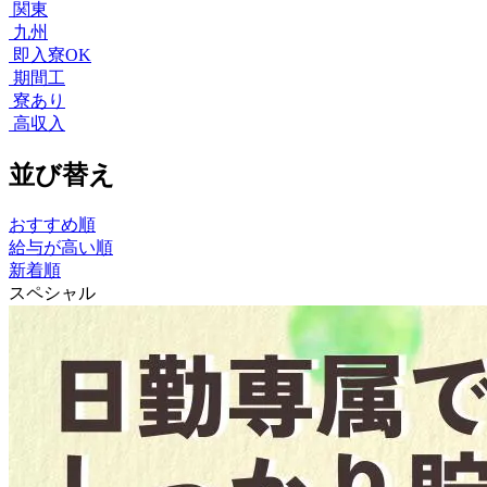
関東
九州
即入寮OK
期間工
寮あり
高収入
並び替え
おすすめ順
給与が高い順
新着順
スペシャル