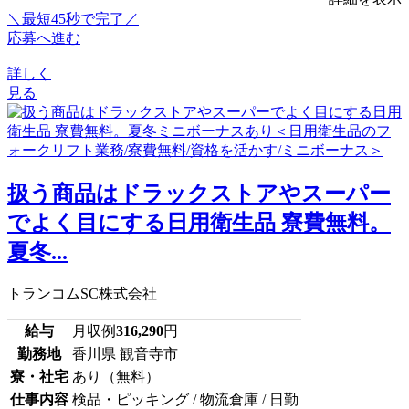
＼最短45秒で完了／
応募へ進む
詳しく
見る
扱う商品はドラックストアやスーパー
でよく目にする日用衛生品 寮費無料。
夏冬...
トランコムSC株式会社
給与
月収例
316,290
円
勤務地
香川県 観音寺市
寮・社宅
あり（無料）
仕事内容
検品・ピッキング / 物流倉庫 / 日勤