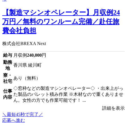
【製造マシンオペレーター】月収例24
万円／無料のワンルーム完備／赴任旅
費会社負担
株式会社BREXA Next
給与
月収例
240,000
円
勤務
香川県 綾川町
地
寮・
あり（無料）
社宅
◇窓枠などの製造マシンオペレーター◇ ・出来上がっ
仕事
た製品のパレット積み作業 ※木材なので重くありませ
内容
ん。女性の方でも作業可能です！ ...
詳細を表示
＼最短45秒で完了／
応募へ進む