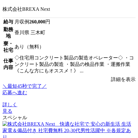
株式会社BREXA Next
給与
月収例
260,000
円
勤務
香川県 三木町
地
寮・
あり（無料）
社宅
◇住宅用コンクリート製品の製造オペレーター◇ ・コ
仕事
ンクリート製品の製造 ・製品の検品作業 ・運搬作業
内容
《こんな方にもオススメ！》 ...
詳細を表示
＼最短45秒で完了／
応募へ進む
詳しく
見る
スペシャル