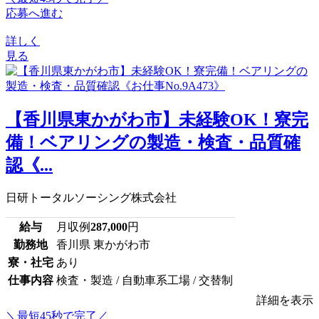
応募へ進む
詳しく
見る
【香川県東かがわ市】未経験OK！寮完
備！ベアリングの製造・検査・品質確
認《...
日研トータルソーシング株式会社
給与
月収例
287,000
円
勤務地
香川県 東かがわ市
寮・社宅
あり
仕事内容
検査・製造 / 自動車系工場 / 交替制
詳細を表示
＼最短45秒で完了／