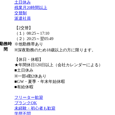
土日休み
残業月20時間以上
交替制
派遣社員
【2交替】
（１）08:25～17:10
（２）20:25～翌05:49
勤務時
※他勤務帯あり
間
※深夜勤務のため18歳以上の方に限ります。
【休日・休暇】
★年間休日120日以上（会社カレンダーによる）
■土日休み
※一部4勤2休あり
■GW・夏季・年末年始休暇
■有給休暇
フリーター歓迎
ブランクOK
未経験・初心者も歓迎
学歴不問