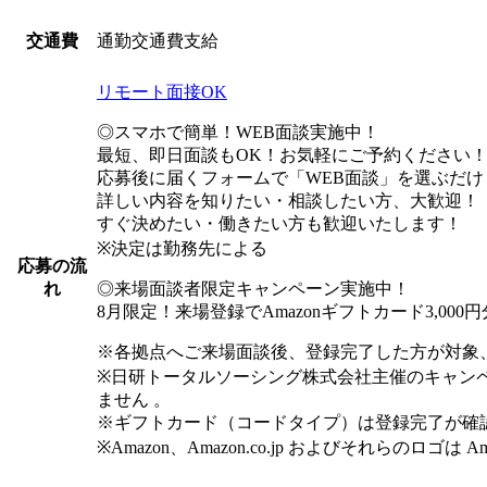
通勤交通費支給
交通費
リモート面接OK
◎スマホで簡単！WEB面談実施中！
最短、即日面談もOK！お気軽にご予約ください
応募後に届くフォームで「WEB面談」を選ぶだけ
詳しい内容を知りたい・相談したい方、大歓迎！
すぐ決めたい・働きたい方も歓迎いたします！
※決定は勤務先による
応募の流
◎来場面談者限定キャンペーン実施中！
れ
8月限定！来場登録でAmazonギフトカード3,00
※各拠点へご来場面談後、登録完了した方が対象
※日研トータルソーシング株式会社主催のキャン
ません 。
※ギフトカード（コードタイプ）は登録完了が確
※Amazon、Amazon.co.jp およびそれらのロゴは 