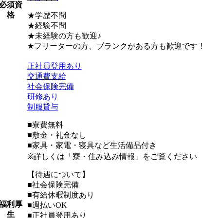
必須資
格
★学歴不問
★経験不問
★未経験の方も歓迎♪
★フリーターの方、ブランクがある方も歓迎です！
正社員登用あり
交通費支給
社会保険完備
研修あり
制服貸与
■寮費無料
■敷金・礼金なし
■家具・家電・寝具など生活備品付き
※詳しくは「寮・住み込み情報」をご覧ください
【待遇について】
■社会保険完備
■有給休暇制度あり
福利厚
■週払いOK
生
■正社員登用あり