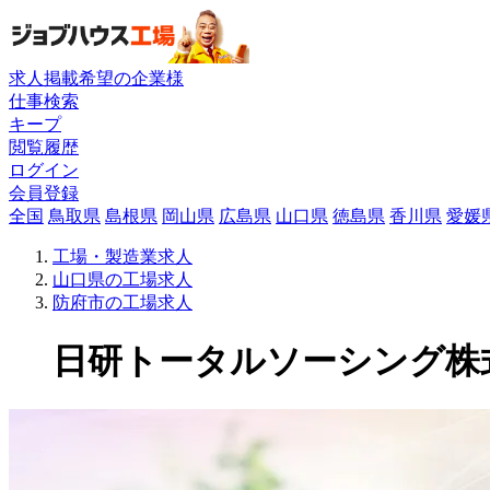
求人掲載希望の企業様
仕事検索
キープ
閲覧履歴
ログイン
会員登録
全国
鳥取県
島根県
岡山県
広島県
山口県
徳島県
香川県
愛媛
工場・製造業求人
山口県の工場求人
防府市の工場求人
日研トータルソーシング株式会