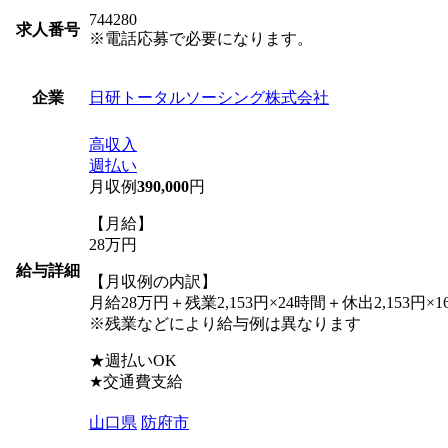
744280
求人番号
※電話応募で必要になります。
日研トータルソーシング株式会社
企業
高収入
週払い
月収例
390,000
円
【月給】
28万円
給与詳細
【月収例の内訳】
月給28万円＋残業2,153円×24時間＋休出2,153円×
※残業などにより給与例は異なります
★週払いOK
★交通費支給
山口県
防府市