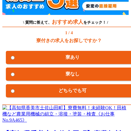
おすすめ求人
\ 質問に答えて、
をチェック！ /
1 / 4
寮付きの求人をお探しですか？
寮あり
寮なし
どちらでも可