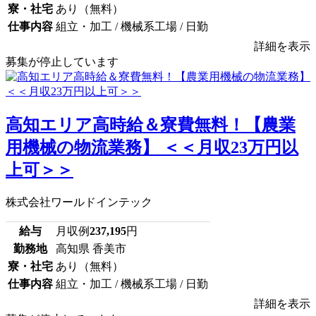
寮・社宅
あり（無料）
仕事内容
組立・加工 / 機械系工場 / 日勤
詳細を表示
募集が停止しています
高知エリア高時給＆寮費無料！【農業
用機械の物流業務】 ＜＜月収23万円以
上可＞＞
株式会社ワールドインテック
給与
月収例
237,195
円
勤務地
高知県 香美市
寮・社宅
あり（無料）
仕事内容
組立・加工 / 機械系工場 / 日勤
詳細を表示