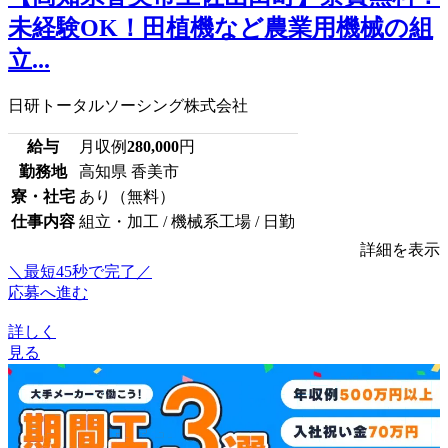
未経験OK！田植機など農業用機械の組
立...
日研トータルソーシング株式会社
給与
月収例
280,000
円
勤務地
高知県 香美市
寮・社宅
あり（無料）
仕事内容
組立・加工 / 機械系工場 / 日勤
詳細を表示
＼最短45秒で完了／
応募へ進む
詳しく
見る