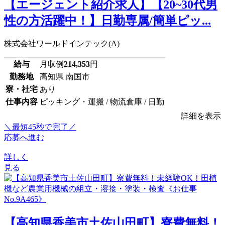
【エージェント紹介求人】【20~30代男
性の方活躍中！】日勤専属/簡単ピッ...
株式会社ワールドインテック(A)
給与
月収例
214,353
円
勤務地
高知県 南国市
寮・社宅
あり
仕事内容
ピッキング・運搬 / 物流倉庫 / 日勤
詳細を表示
＼最短45秒で完了／
応募へ進む
詳しく
見る
【高知県香美市土佐山田町】寮費無料！