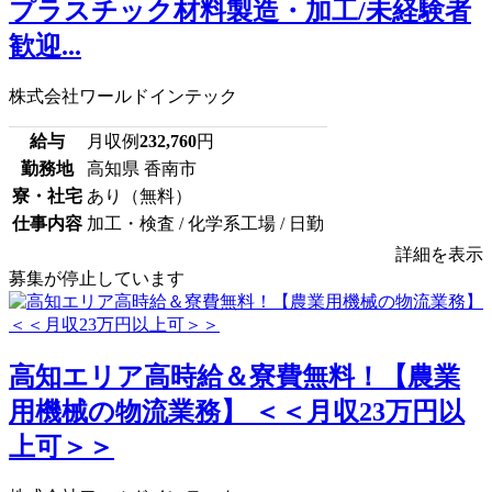
プラスチック材料製造・加工/未経験者
歓迎...
株式会社ワールドインテック
給与
月収例
232,760
円
勤務地
高知県 香南市
寮・社宅
あり（無料）
仕事内容
加工・検査 / 化学系工場 / 日勤
詳細を表示
募集が停止しています
高知エリア高時給＆寮費無料！【農業
用機械の物流業務】 ＜＜月収23万円以
上可＞＞