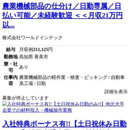
農業機械部品の仕分け／日勤専属／日
払い可能／未経験歓迎 ＜＜月収21万円
以...
株式会社ワールドインテック
給与
月収例
211,125
円
勤務地
高知県 香美市
寮・社
あり
宅
仕事内
農業機械部品の軽作業・検査・ピッキング / 自動車
容
系工場 / 日勤
詳細を表示
募集が停止しています
入社特典ボーナス有!!【土日祝休み日勤