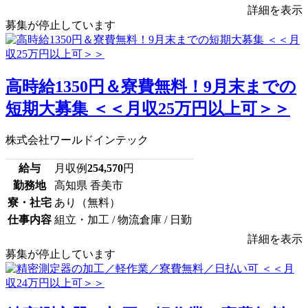
詳細を表示
募集が停止しています
高時給1350円＆寮費無料！9月末までの
短期大募集 ＜＜月収25万円以上可＞＞
株式会社ワールドインテック
給与
月収例
254,570
円
勤務地
高知県 香美市
寮・社宅
あり（無料）
仕事内容
組立・加工 / 物流倉庫 / 日勤
詳細を表示
募集が停止しています