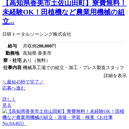
【高知県香美市土佐山田町】寮費無料！
未経験OK！田植機など農業用機械の組
立...
日研トータルソーシング株式会社
給与
月収例
280,000
円
勤務地
高知県 香美市
寮・社宅
あり（無料）
仕事内容
機械系工場での組立・加工・プレス製造スタッフ
詳細を表示
＼最短45秒で完了／
応募へ進む
詳しく
見る