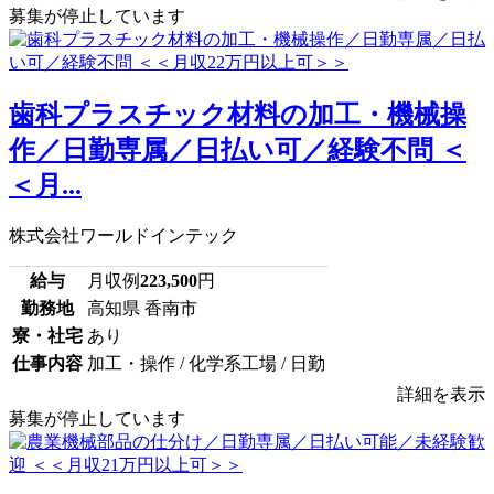
募集が停止しています
歯科プラスチック材料の加工・機械操
作／日勤専属／日払い可／経験不問 ＜
＜月...
株式会社ワールドインテック
給与
月収例
223,500
円
勤務地
高知県 香南市
寮・社宅
あり
仕事内容
加工・操作 / 化学系工場 / 日勤
詳細を表示
募集が停止しています