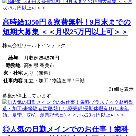
高時給1350円＆寮費無料！9月末までの
短期大募集 ＜＜月収25万円以上可＞＞
株式会社ワールドインテック
給与
月収例
254,570
円
勤務地
高知県 香美市
寮・社宅
あり（無料）
仕事内容
組立・加工 / 物流倉庫 / 日勤
詳細を表示
募集が停止しています
◎人気の日勤メインでのお仕事！歯科