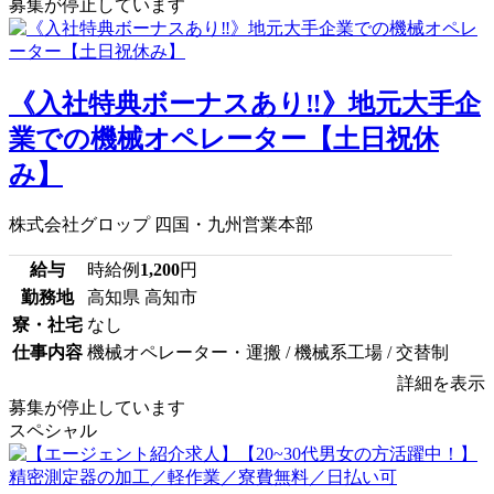
募集が停止しています
《入社特典ボーナスあり‼》地元大手企
業での機械オペレーター【土日祝休
み】
株式会社グロップ 四国・九州営業本部
給与
時給例
1,200
円
勤務地
高知県 高知市
寮・社宅
なし
仕事内容
機械オペレーター・運搬 / 機械系工場 / 交替制
詳細を表示
募集が停止しています
スペシャル