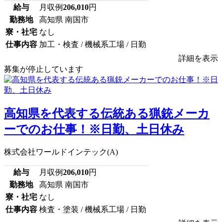
給与
月収例
206,010
円
勤務地
高知県 南国市
寮・社宅
なし
仕事内容
加工・検査 / 機械系工場 / 日勤
詳細を表示
募集が停止しています
高知県を代表する伝統ある猟銃メーカ
ーでのお仕事！※日勤、土日休み
株式会社ワールドインテック(A)
給与
月収例
206,010
円
勤務地
高知県 南国市
寮・社宅
なし
仕事内容
検査・塗装 / 機械系工場 / 日勤