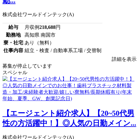
勤...
株式会社ワールドインテック(A)
給与
月収例
218,688
円
勤務地
高知県 南国市
寮・社宅
あり（無料）
仕事内容
組立・検査 / 自動車系工場 / 交替制
詳細を表示
募集が停止しています
スペシャル
【エージェント紹介求人】【20~50代男
性の方活躍中！】◎人気の日勤メイン...
株式会社ワールドインテック(A)