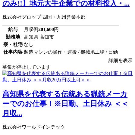
のみ!!】地元大手企業での材料投入・...
株式会社グロップ 四国・九州営業本部
給与
月収例
201,600
円
勤務地
高知県 高知市
寮・社宅
なし
仕事内容
製造マシンの操作・運搬 / 機械系工場 / 日勤
詳細を表示
募集が停止しています
高知県を代表する伝統ある猟銃メーカ
ーでのお仕事！※日勤、土日休み ＜＜
月収...
株式会社ワールドインテック