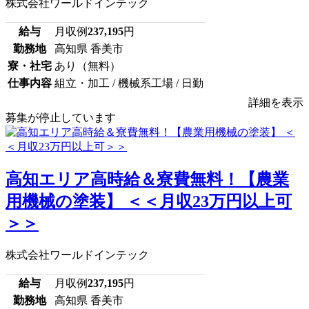
株式会社ワールドインテック
給与
月収例
237,195
円
勤務地
高知県 香美市
寮・社宅
あり（無料）
仕事内容
組立・加工 / 機械系工場 / 日勤
詳細を表示
募集が停止しています
高知エリア高時給＆寮費無料！【農業
用機械の塗装】 ＜＜月収23万円以上可
＞＞
株式会社ワールドインテック
給与
月収例
237,195
円
勤務地
高知県 香美市