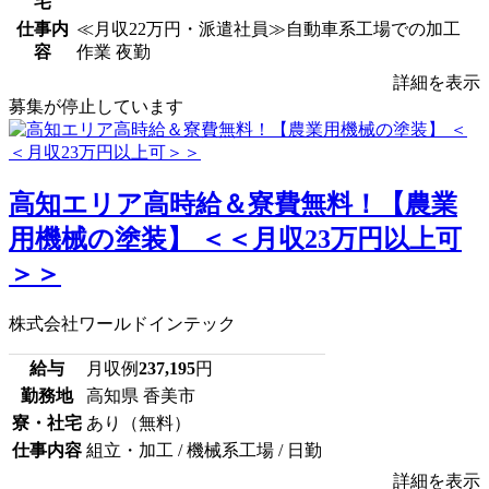
宅
仕事内
≪月収22万円・派遣社員≫自動車系工場での加工
容
作業 夜勤
詳細を表示
募集が停止しています
高知エリア高時給＆寮費無料！【農業
用機械の塗装】 ＜＜月収23万円以上可
＞＞
株式会社ワールドインテック
給与
月収例
237,195
円
勤務地
高知県 香美市
寮・社宅
あり（無料）
仕事内容
組立・加工 / 機械系工場 / 日勤
詳細を表示