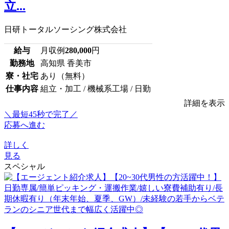
立...
日研トータルソーシング株式会社
給与
月収例
280,000
円
勤務地
高知県 香美市
寮・社宅
あり（無料）
仕事内容
組立・加工 / 機械系工場 / 日勤
詳細を表示
＼最短45秒で完了／
応募へ進む
詳しく
見る
スペシャル