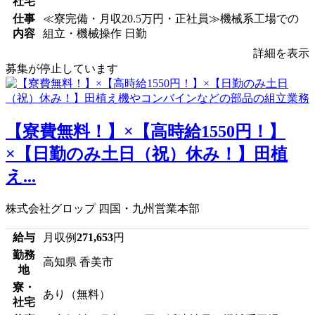
社宅
仕事
≪寮完備・月収20.5万円・正社員≫機械系工場での
内容
組立・機械操作 日勤
詳細を表示
募集が停止しています
【寮費無料！】×【高時給1550円！】
×【日勤のみ土日（祝）休み！】田植
え...
株式会社グロップ 四国・九州営業本部
給与
月収例
271,653
円
勤務
高知県 香美市
地
寮・
あり（無料）
社宅