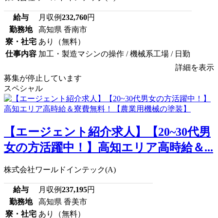
給与
月収例
232,760
円
勤務地
高知県 香南市
寮・社宅
あり（無料）
仕事内容
加工・製造マシンの操作 / 機械系工場 / 日勤
詳細を表示
募集が停止しています
スペシャル
【エージェント紹介求人】【20~30代男
女の方活躍中！】高知エリア高時給＆...
株式会社ワールドインテック(A)
給与
月収例
237,195
円
勤務地
高知県 香美市
寮・社宅
あり（無料）