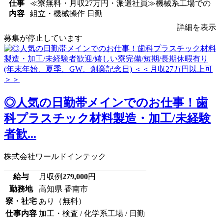
仕事
≪寮無料・月収27万円・派遣社員≫機械系工場での
内容
組立・機械操作 日勤
詳細を表示
募集が停止しています
◎人気の日勤帯メインでのお仕事！歯
科プラスチック材料製造・加工/未経験
者歓...
株式会社ワールドインテック
給与
月収例
279,000
円
勤務地
高知県 香南市
寮・社宅
あり（無料）
仕事内容
加工・検査 / 化学系工場 / 日勤