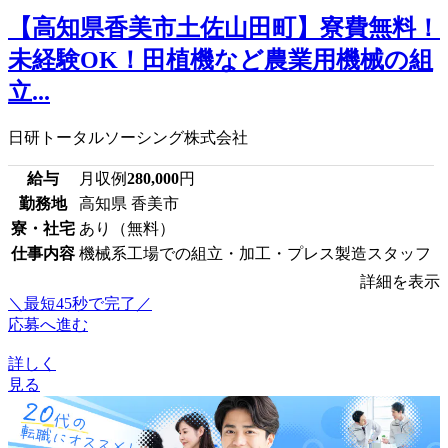
【高知県香美市土佐山田町】寮費無料！
未経験OK！田植機など農業用機械の組
立...
日研トータルソーシング株式会社
給与
月収例
280,000
円
勤務地
高知県 香美市
寮・社宅
あり（無料）
仕事内容
機械系工場での組立・加工・プレス製造スタッフ
詳細を表示
＼最短45秒で完了／
応募へ進む
詳しく
見る