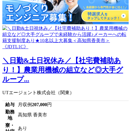
＼日勤&土日祝休み／【社宅費補助あ
り！】農業用機械の組立など◎大手グ
ループ...
UTエージェント株式会社（関東）
給与
月収例
207,000
円
勤務
高知県 香美市
地
寮・
あり