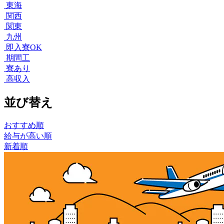
東海
関西
関東
九州
即入寮OK
期間工
寮あり
高収入
並び替え
おすすめ順
給与が高い順
新着順