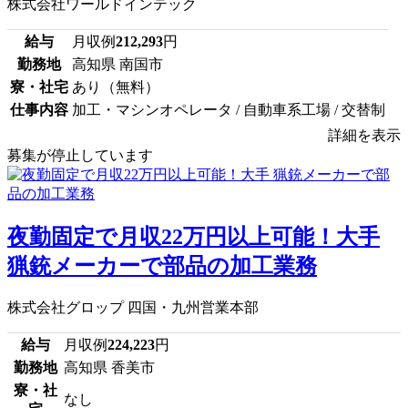
株式会社ワールドインテック
給与
月収例
212,293
円
勤務地
高知県 南国市
寮・社宅
あり（無料）
仕事内容
加工・マシンオペレータ / 自動車系工場 / 交替制
詳細を表示
募集が停止しています
夜勤固定で月収22万円以上可能！大手
猟銃メーカーで部品の加工業務
株式会社グロップ 四国・九州営業本部
給与
月収例
224,223
円
勤務地
高知県 香美市
寮・社
なし