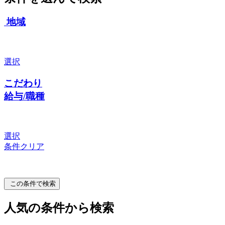
地域
選択
こだわり
給与/職種
選択
条件クリア
この条件で検索
人気の条件から検索