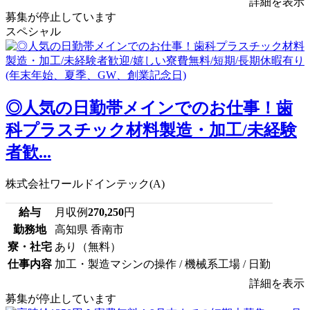
詳細を表示
募集が停止しています
スペシャル
◎人気の日勤帯メインでのお仕事！歯
科プラスチック材料製造・加工/未経験
者歓...
株式会社ワールドインテック(A)
給与
月収例
270,250
円
勤務地
高知県 香南市
寮・社宅
あり（無料）
仕事内容
加工・製造マシンの操作 / 機械系工場 / 日勤
詳細を表示
募集が停止しています