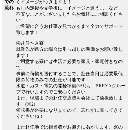
での
くイメージがつきますよ！
流れ
もし内定後や見学後に「イメージと違う…」など
不安なことがございましたらお気軽にご相談くださ
い！
ご希望に合うお仕事が見つかるまで全力でサポート
致します！
④赴任〜入寮
就業先が遠方の場合は引っ越しの準備をお願い致し
ます！
ご用意する寮には生活に必要な家具・家電付きなの
で、
事前に荷物を送付することで、赴任当日は必要最低
限の荷物のみでの赴任が可能です！
水道・ガス・電気の開栓準備(※1)も、BREXAグルー
プで行いますのでご安心ください。
また、現場までの赴任交通費も会社にて負担致しま
す。(※2)
領収書が必要になりますので、忘れずに取ってきて
くださいね！
また赴任地では担当者がお迎えにあがります。寮の