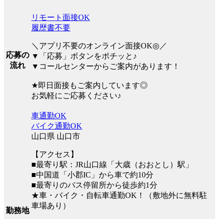
リモート面接OK
履歴書不要
＼アプリ不要のオンライン面接OK◎／
応募の
▼「応募」ボタンをポチッと♪
流れ
▼コールセンターからご案内があります！
★即日面接もご案内しています◎
お気軽にご応募ください♪
車通勤OK
バイク通勤OK
山口県 山口市
【アクセス】
■最寄り駅：JR山口線「大歳（おおとし）駅」
■中国道「小郡IC」から車で約10分
■最寄りのバス停留所から徒歩約1分
★車・バイク・自転車通勤OK！（敷地外に無料駐
車場あり）
勤務地