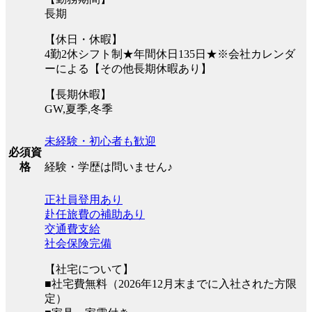
長期
【休日・休暇】
4勤2休シフト制★年間休日135日★※会社カレンダ
ーによる【その他長期休暇あり】
【長期休暇】
GW,夏季,冬季
未経験・初心者も歓迎
必須資
経験・学歴は問いません♪
格
正社員登用あり
赴任旅費の補助あり
交通費支給
社会保険完備
【社宅について】
■社宅費無料（2026年12月末までに入社された方限
定）