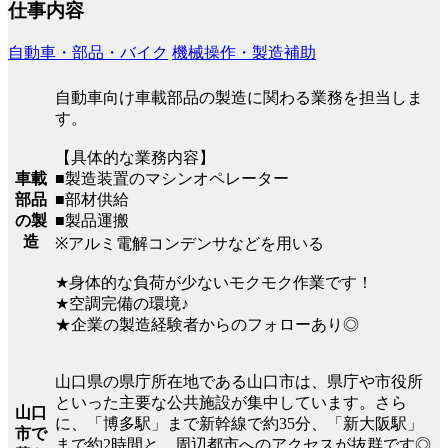
仕事内容
自動車・部品・バイク
機械操作・製造補助
自動車向け車載部品の製造に関わる業務を担当しま
す。
【具体的な業務内容】
■製造装置のマシンオペレーター
車載
■部材供給
部品
■製品運搬
の製
造
※アルミ電解コンデンサなどを用いる
★身体的な負荷が少ないモクモク作業です！
★空調完備の環境♪
★企業の製造経験者からのフォローあり◎
山口県の県庁所在地である山口市は、県庁や市役所
といった主要な公共施設が集中しています。さら
山口
に、「博多駅」まで新幹線で約35分、「新大阪駅」
市で
まで約2時間と、周辺都市へのアクセスが抜群です◎