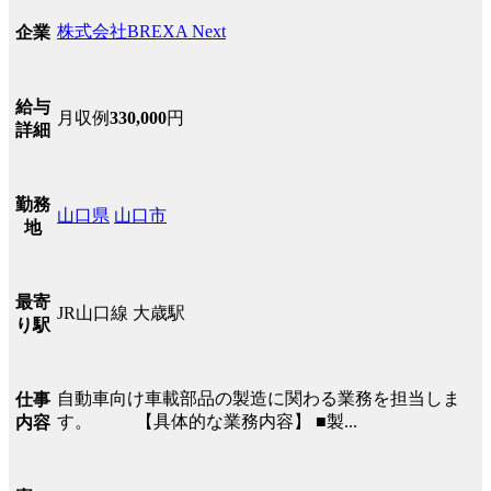
株式会社BREXA Next
企業
給与
月収例
330,000
円
詳細
勤務
山口県
山口市
地
最寄
JR山口線 大歳駅
り駅
自動車向け車載部品の製造に関わる業務を担当しま
仕事
す。 【具体的な業務内容】 ■製...
内容