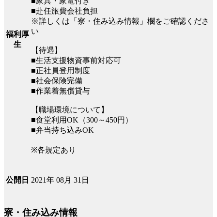
■家具・家電付き
■赴任旅費会社負担
※詳しくは「寮・住み込み情報」欄をご確認くださ
い
福利厚
生
【待遇】
■生活支援物資事前対応可
■正社員登用制度
■社会保険完備
■作業着無償貸与
【職場環境について】
■食堂利用OK（300～450円）
■弁当持ち込みOK
※各規定あり
2021年 08月 31日
公開日
寮・住み込み情報