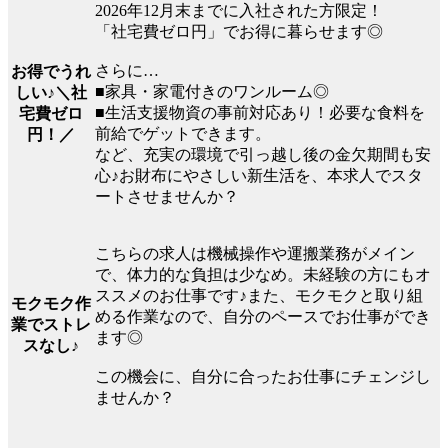
2026年12月末までに入社された方限定！
「社宅費ゼロ円」でお得に暮らせます◎
さらに…
お得でうれ
■家具・家電付きのワンルーム◎
しい♪＼社
■生活支援物資の事前対応あり！必要な食料を
宅費ゼロ
前給でゲットできます。
円！／
など、充実の環境で引っ越し後の金欠期間も安
心♪お財布にやさしい新生活を、本求人でスタ
ートさせませんか？
こちらの求人は機械操作や運搬業務がメイン
で、体力的な負担は少なめ。未経験の方にもオ
ススメのお仕事です♪また、モクモクと取り組
モクモク作
める作業なので、自分のペースでお仕事ができ
業でストレ
ます◎
スなし♪
この機会に、自分に合ったお仕事にチェンジし
ませんか？