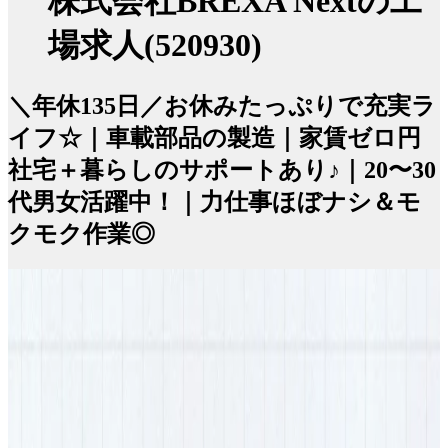
株式会社BREXA Nextの工
場求人(520930)
＼年休135日／お休みたっぷりで充実ラ
イフ☆｜車載部品の製造｜家賃ゼロ円
社宅＋暮らしのサポートあり♪｜20〜30
代男女活躍中！｜力仕事ほぼナシ＆モ
クモク作業◎