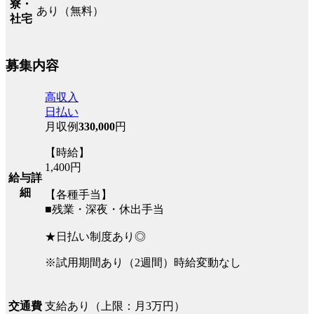
寮・
あり（無料）
社宅
募集内容
高収入
日払い
月収例
330,000
円
【時給】
1,400円
給与詳
細
【各種手当】
■残業・深夜・休出手当
★日払い制度あり◎
※試用期間あり（2週間）時給変動なし
支給あり（上限：月3万円）
交通費