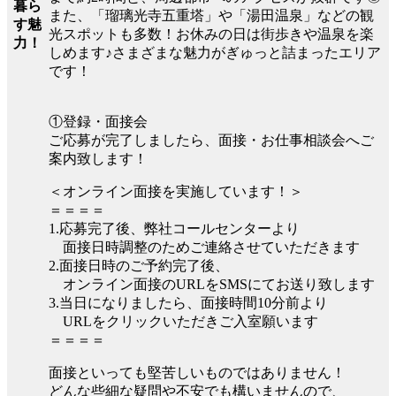
暮ら
また、「瑠璃光寺五重塔」や「湯田温泉」などの観
す魅
光スポットも多数！お休みの日は街歩きや温泉を楽
力！
しめます♪さまざまな魅力がぎゅっと詰まったエリア
です！
①登録・面接会
ご応募が完了しましたら、面接・お仕事相談会へご
案内致します！
＜オンライン面接を実施しています！＞
＝＝＝＝
1.応募完了後、弊社コールセンターより
面接日時調整のためご連絡させていただきます
2.面接日時のご予約完了後、
オンライン面接のURLをSMSにてお送り致します
3.当日になりましたら、面接時間10分前より
URLをクリックいただきご入室願います
＝＝＝＝
面接といっても堅苦しいものではありません！
どんな些細な疑問や不安でも構いませんので、