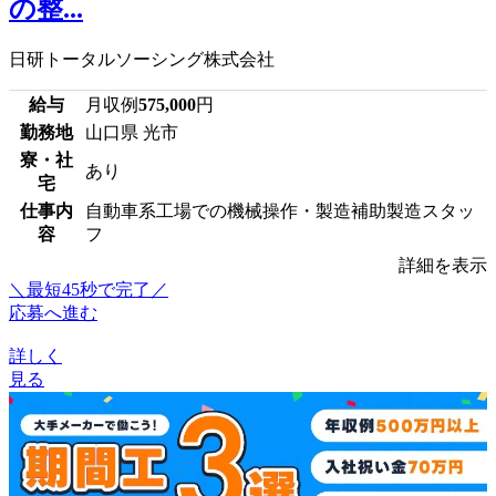
の整...
日研トータルソーシング株式会社
給与
月収例
575,000
円
勤務地
山口県 光市
寮・社
あり
宅
仕事内
自動車系工場での機械操作・製造補助製造スタッ
容
フ
詳細を表示
＼最短45秒で完了／
応募へ進む
詳しく
見る