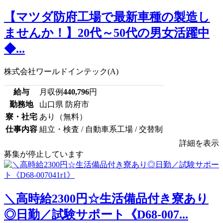
【マツダ防府工場で最新車種の製造し
ませんか！】20代～50代の男女活躍中
◆...
株式会社ワールドインテック(A)
給与
月収例
440,796
円
勤務地
山口県 防府市
寮・社宅
あり（無料）
仕事内容
組立・検査 / 自動車系工場 / 交替制
詳細を表示
募集が停止しています
＼高時給2300円☆生活備品付き寮あり
◎日勤／試験サポート《D68-007...