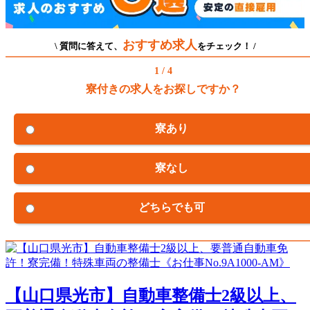
おすすめ求人
\ 質問に答えて、
をチェック！ /
1 / 4
寮付きの求人をお探しですか？
寮あり
寮なし
どちらでも可
【山口県光市】自動車整備士2級以上、