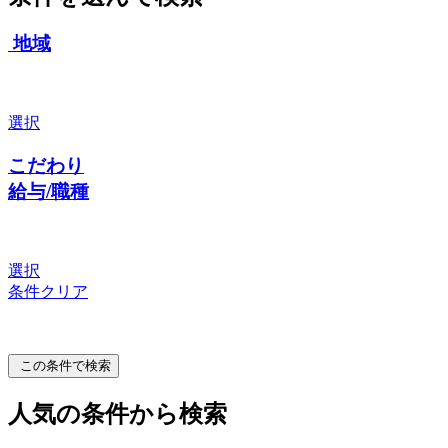
地域
選択
こだわり
給与/職種
選択
条件クリア
この条件で検索
人気の条件から検索