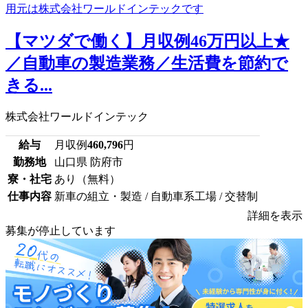
【マツダで働く】月収例46万円以上★
／自動車の製造業務／生活費を節約で
きる...
株式会社ワールドインテック
給与
月収例
460,796
円
勤務地
山口県 防府市
寮・社宅
あり（無料）
仕事内容
新車の組立・製造 / 自動車系工場 / 交替制
詳細を表示
募集が停止しています