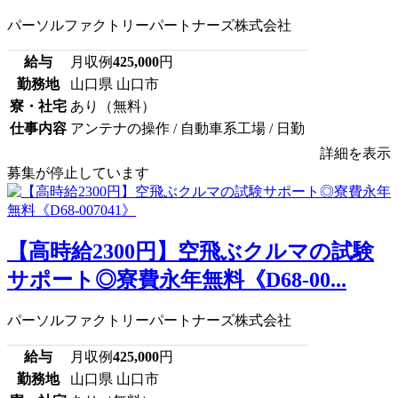
パーソルファクトリーパートナーズ株式会社
給与
月収例
425,000
円
勤務地
山口県 山口市
寮・社宅
あり（無料）
仕事内容
アンテナの操作 / 自動車系工場 / 日勤
詳細を表示
募集が停止しています
【高時給2300円】空飛ぶクルマの試験
サポート◎寮費永年無料《D68-00...
パーソルファクトリーパートナーズ株式会社
給与
月収例
425,000
円
勤務地
山口県 山口市