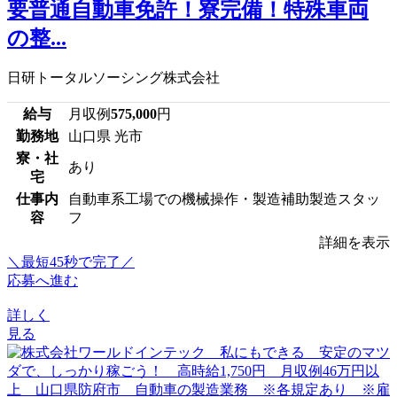
要普通自動車免許！寮完備！特殊車両
の整...
日研トータルソーシング株式会社
給与
月収例
575,000
円
勤務地
山口県 光市
寮・社
あり
宅
仕事内
自動車系工場での機械操作・製造補助製造スタッ
容
フ
詳細を表示
＼最短45秒で完了／
応募へ進む
詳しく
見る