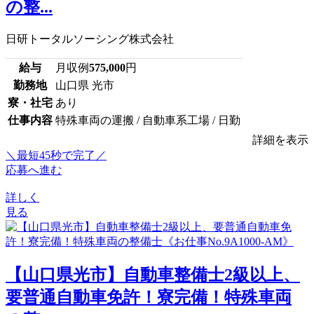
の整...
日研トータルソーシング株式会社
給与
月収例
575,000
円
勤務地
山口県 光市
寮・社宅
あり
仕事内容
特殊車両の運搬 / 自動車系工場 / 日勤
詳細を表示
＼最短45秒で完了／
応募へ進む
詳しく
見る
【山口県光市】自動車整備士2級以上、
要普通自動車免許！寮完備！特殊車両