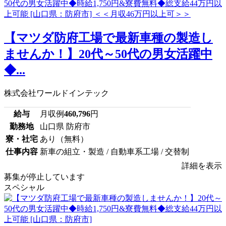
【マツダ防府工場で最新車種の製造し
ませんか！】20代～50代の男女活躍中
◆...
株式会社ワールドインテック
給与
月収例
460,796
円
勤務地
山口県 防府市
寮・社宅
あり（無料）
仕事内容
新車の組立・製造 / 自動車系工場 / 交替制
詳細を表示
募集が停止しています
スペシャル