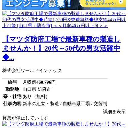
【マツダ防府工場で最新車種の製造し
ませんか！】20代～50代の男女活躍中
◆...
株式会社ワールドインテック
給与
月収例
460,796
円
勤務地
山口県 防府市
寮・社宅
あり（無料）
仕事内容
新車の組立・製造 / 自動車系工場 / 交替制
詳細を表示
募集が停止しています