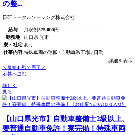
の整...
日研トータルソーシング株式会社
給与
月収例
575,000
円
勤務地
山口県 光市
寮・社宅
あり
仕事内容
特殊車両の運搬 / 自動車系工場 / 日勤
詳細を表示
＼最短45秒で完了／
応募へ進む
詳しく
見る
【山口県光市】自動車整備士2級以上、
要普通自動車免許！寮完備！特殊車両