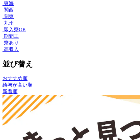
東海
関西
関東
九州
即入寮OK
期間工
寮あり
高収入
並び替え
おすすめ順
給与が高い順
新着順