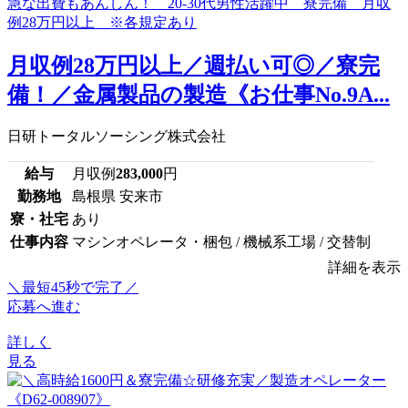
月収例28万円以上／週払い可◎／寮完
備！／金属製品の製造《お仕事No.9A...
日研トータルソーシング株式会社
給与
月収例
283,000
円
勤務地
島根県 安来市
寮・社宅
あり
仕事内容
マシンオペレータ・梱包 / 機械系工場 / 交替制
詳細を表示
＼最短45秒で完了／
応募へ進む
詳しく
見る