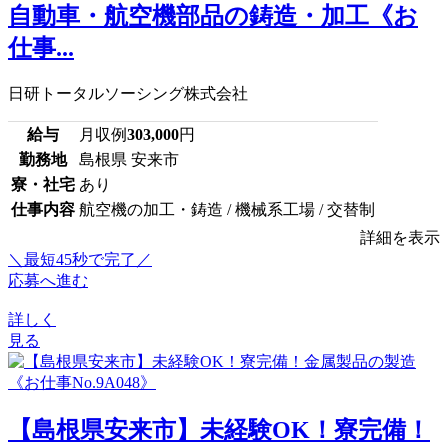
自動車・航空機部品の鋳造・加工《お
仕事...
日研トータルソーシング株式会社
給与
月収例
303,000
円
勤務地
島根県 安来市
寮・社宅
あり
仕事内容
航空機の加工・鋳造 / 機械系工場 / 交替制
詳細を表示
＼最短45秒で完了／
応募へ進む
詳しく
見る
【島根県安来市】未経験OK！寮完備！