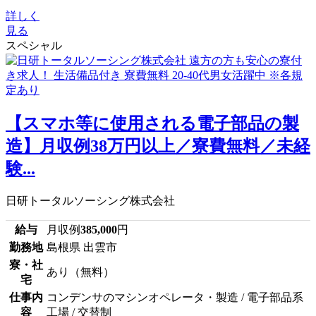
詳しく
見る
スペシャル
【スマホ等に使用される電子部品の製
造】月収例38万円以上／寮費無料／未経
験...
日研トータルソーシング株式会社
給与
月収例
385,000
円
勤務地
島根県 出雲市
寮・社
あり（無料）
宅
仕事内
コンデンサのマシンオペレータ・製造 / 電子部品系
容
工場 / 交替制