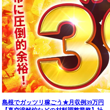
島根でガッツリ稼ごう★月収例39万円