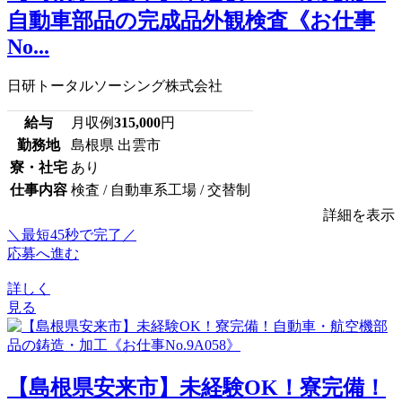
自動車部品の完成品外観検査《お仕事
No...
日研トータルソーシング株式会社
給与
月収例
315,000
円
勤務地
島根県 出雲市
寮・社宅
あり
仕事内容
検査 / 自動車系工場 / 交替制
詳細を表示
＼最短45秒で完了／
応募へ進む
詳しく
見る
【島根県安来市】未経験OK！寮完備！