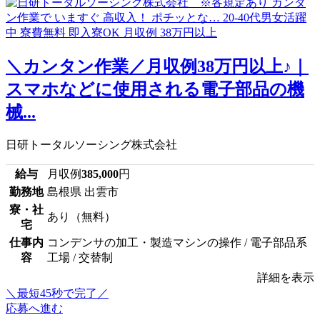
＼カンタン作業／月収例38万円以上♪｜
スマホなどに使用される電子部品の機
械...
日研トータルソーシング株式会社
給与
月収例
385,000
円
勤務地
島根県 出雲市
寮・社
あり（無料）
宅
仕事内
コンデンサの加工・製造マシンの操作 / 電子部品系
容
工場 / 交替制
詳細を表示
＼最短45秒で完了／
応募へ進む