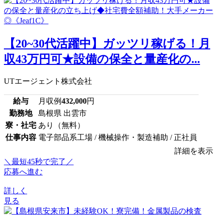
【20~30代活躍中】ガッツリ稼げる！月
収43万円可★設備の保全と量産化の...
UTエージェント株式会社
給与
月収例
432,000
円
勤務地
島根県 出雲市
寮・社宅
あり（無料）
仕事内容
電子部品系工場 / 機械操作・製造補助 / 正社員
詳細を表示
＼最短45秒で完了／
応募へ進む
詳しく
見る