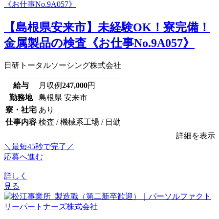
【島根県安来市】未経験OK！寮完備！
金属製品の検査《お仕事No.9A057》
日研トータルソーシング株式会社
給与
月収例
247,000
円
勤務地
島根県 安来市
寮・社宅
あり
仕事内容
検査 / 機械系工場 / 日勤
詳細を表示
＼最短45秒で完了／
応募へ進む
詳しく
見る