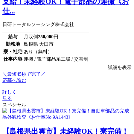
支給！未経験OK！電子部品の運搬《お
仕...
日研トータルソーシング株式会社
給与
月収例
250,000
円
勤務地
島根県 大田市
寮・社宅
あり（無料）
仕事内容
運搬 / 電子部品系工場 / 交替制
詳細を表示
＼最短45秒で完了／
応募へ進む
詳しく
見る
スペシャル
【島根県出雲市】未経験OK！寮完備！