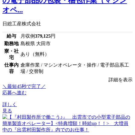
の電子部品の包装・梱包作業（マシン
オペ...
日総工産株式会社
給与
月収例
379,125
円
勤務地
島根県 大田市
寮・社
あり（無料）
宅
仕事内
倉庫作業 / マシンオペレータ・操作 / 電子部品系工
容
場 / 交替制
詳細を表示
＼最短45秒で完了／
応募へ進む
詳しく
見る