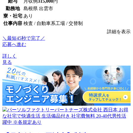
給与
月収例
315,000
円
勤務地
島根県 出雲市
寮・社宅
あり
仕事内容
検査 / 自動車系工場 / 交替制
詳細を表示
＼最短45秒で完了／
応募へ進む
詳しく
見る