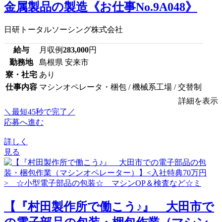
金属製品の製造《お仕事No.9A048》
日研トータルソーシング株式会社
給与
月収例
283,000
円
勤務地
島根県 安来市
寮・社宅
あり
仕事内容
マシンオペレータ・梱包 / 機械系工場 / 交替制
詳細を表示
＼最短45秒で完了／
応募へ進む
詳しく
見る
【『村田製作所で働こう♪』 大田市で