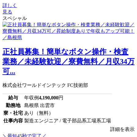
詳しく
見る
スペシャル
正社員募集！簡単なボタン操作・検査
業務／未経験歓迎／寮費無料／月収34万
可...
株式会社ワールドインテック FC技術部
給与
年収例
4,190,000
円
勤務地
島根県 出雲市
寮・社宅
あり（無料）
仕事内容
製造エンジニア / 電子部品系工場系工場
詳細を表示
＼最短45秒で完了／