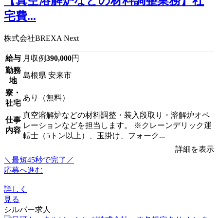
【真空溶解炉などの材料調整業務】社
宅費...
株式会社BREXA Next
給与
月収例
390,000
円
勤務
島根県 安来市
地
寮・
あり（無料）
社宅
真空溶解炉などの材料調整・装入段取り・溶解炉オペ
仕事
レーションなどを担当します。 ※クレーンデリック運
内容
転士（5トン以上）、玉掛け、フォーク...
詳細を表示
＼最短45秒で完了／
応募へ進む
詳しく
見る
シルバー求人