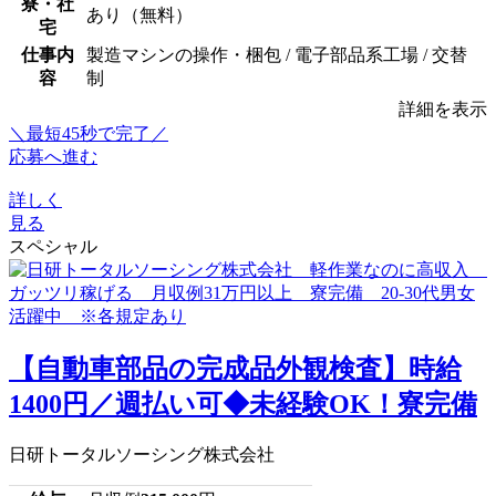
寮・社
あり（無料）
宅
仕事内
製造マシンの操作・梱包 / 電子部品系工場 / 交替
容
制
詳細を表示
＼最短45秒で完了／
応募へ進む
詳しく
見る
スペシャル
【自動車部品の完成品外観検査】時給
1400円／週払い可◆未経験OK！寮完備
日研トータルソーシング株式会社