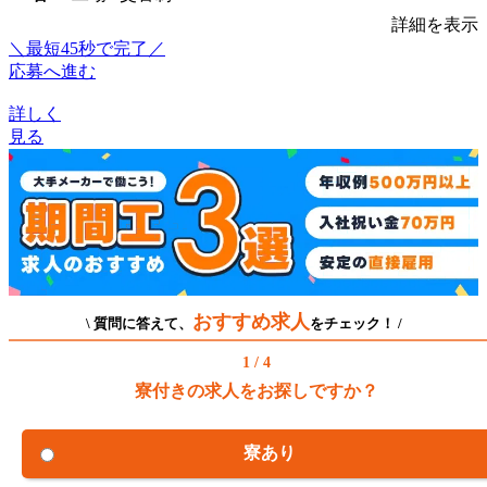
詳細を表示
＼最短45秒で完了／
応募へ進む
詳しく
見る
おすすめ求人
\ 質問に答えて、
をチェック！ /
1 / 4
寮付きの求人をお探しですか？
寮あり