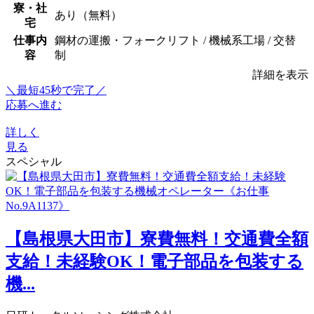
寮・社
あり（無料）
宅
仕事内
鋼材の運搬・フォークリフト / 機械系工場 / 交替
容
制
詳細を表示
＼最短45秒で完了／
応募へ進む
詳しく
見る
スペシャル
【島根県大田市】寮費無料！交通費全額
支給！未経験OK！電子部品を包装する
機...