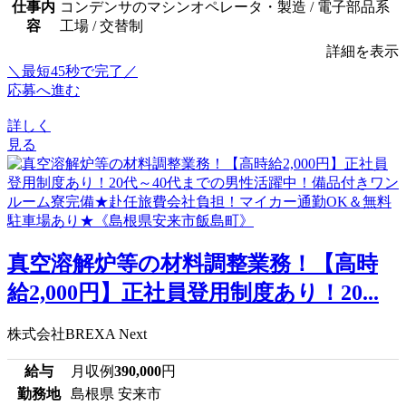
仕事内
コンデンサのマシンオペレータ・製造 / 電子部品系
容
工場 / 交替制
詳細を表示
＼最短45秒で完了／
応募へ進む
詳しく
見る
真空溶解炉等の材料調整業務！【高時
給2,000円】正社員登用制度あり！20...
株式会社BREXA Next
給与
月収例
390,000
円
勤務地
島根県 安来市