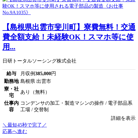
【島根県出雲市斐川町】寮費無料！交通
費全額支給！未経験OK！スマホ等に使
用...
日研トータルソーシング株式会社
給与
月収例
385,000
円
勤務地
島根県 出雲市
寮・社
あり（無料）
宅
仕事内
コンデンサの加工・製造マシンの操作 / 電子部品系
容
工場 / 交替制
詳細を表示
＼最短45秒で完了／
応募へ進む