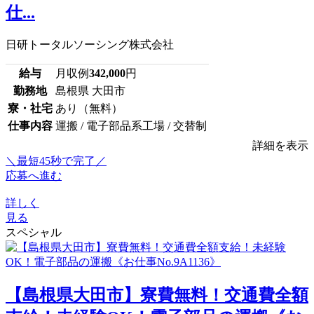
仕...
日研トータルソーシング株式会社
給与
月収例
342,000
円
勤務地
島根県 大田市
寮・社宅
あり（無料）
仕事内容
運搬 / 電子部品系工場 / 交替制
詳細を表示
＼最短45秒で完了／
応募へ進む
詳しく
見る
スペシャル
【島根県大田市】寮費無料！交通費全額