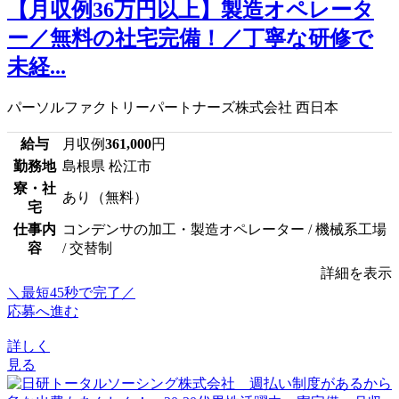
【月収例36万円以上】製造オペレータ
ー／無料の社宅完備！／丁寧な研修で
未経...
パーソルファクトリーパートナーズ株式会社 西日本
給与
月収例
361,000
円
勤務地
島根県 松江市
寮・社
あり（無料）
宅
仕事内
コンデンサの加工・製造オペレーター / 機械系工場
容
/ 交替制
詳細を表示
＼最短45秒で完了／
応募へ進む
詳しく
見る