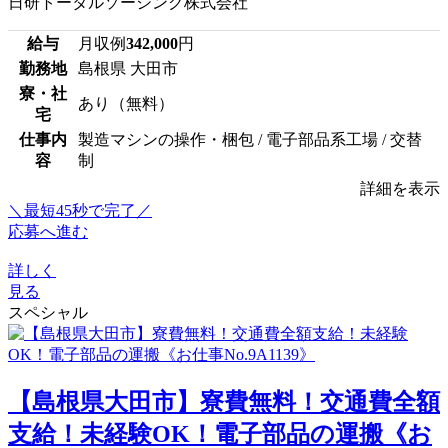
日研トータルソーシング株式会社
給与
月収例
342,000
円
勤務地
島根県 大田市
寮・社
あり（無料）
宅
仕事内
製造マシンの操作・梱包 / 電子部品系工場 / 交替
容
制
詳細を表示
＼最短45秒で完了／
応募へ進む
詳しく
見る
スペシャル
【島根県大田市】寮費無料！交通費全額
支給！未経験OK！電子部品の運搬《お