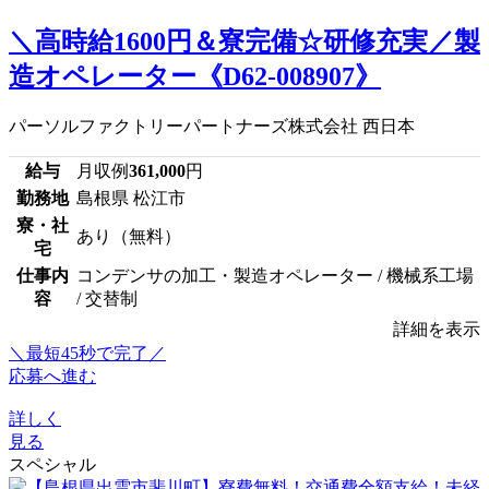
＼高時給1600円＆寮完備☆研修充実／製
造オペレーター《D62-008907》
パーソルファクトリーパートナーズ株式会社 西日本
給与
月収例
361,000
円
勤務地
島根県 松江市
寮・社
あり（無料）
宅
仕事内
コンデンサの加工・製造オペレーター / 機械系工場
容
/ 交替制
詳細を表示
＼最短45秒で完了／
応募へ進む
詳しく
見る
スペシャル