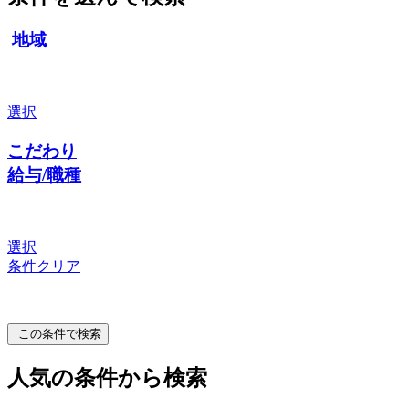
地域
選択
こだわり
給与/職種
選択
条件クリア
この条件で検索
人気の条件から検索