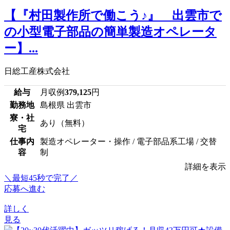
【『村田製作所で働こう♪』 出雲市で
の小型電子部品の簡単製造オペレータ
ー】...
日総工産株式会社
給与
月収例
379,125
円
勤務地
島根県 出雲市
寮・社
あり（無料）
宅
仕事内
製造オペレーター・操作 / 電子部品系工場 / 交替
容
制
詳細を表示
＼最短45秒で完了／
応募へ進む
詳しく
見る