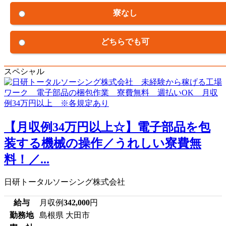
寮なし
どちらでも可
スペシャル
【月収例34万円以上☆】電子部品を包
装する機械の操作／うれしい寮費無
料！／...
日研トータルソーシング株式会社
給与
月収例
342,000
円
勤務地
島根県 大田市