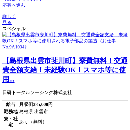
応募へ進む
詳しく
見る
スペシャル
【島根県出雲市斐川町】寮費無料！交通
費全額支給！未経験OK！スマホ等に使
用...
日研トータルソーシング株式会社
給与
月収例
385,000
円
勤務地
島根県 出雲市
寮・社
あり（無料）
宅