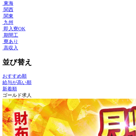
東海
関西
関東
九州
即入寮OK
期間工
寮あり
高収入
並び替え
おすすめ順
給与が高い順
新着順
ゴールド求人