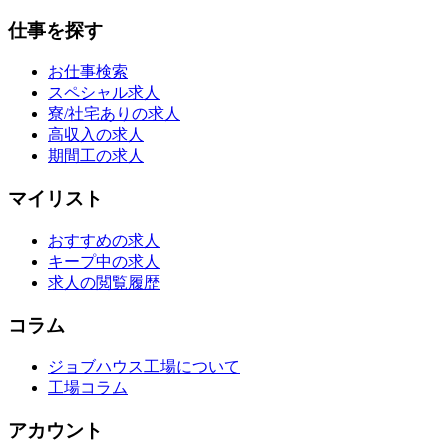
仕事を探す
お仕事検索
スペシャル求人
寮/社宅ありの求人
高収入の求人
期間工の求人
マイリスト
おすすめの求人
キープ中の求人
求人の閲覧履歴
コラム
ジョブハウス工場について
工場コラム
アカウント