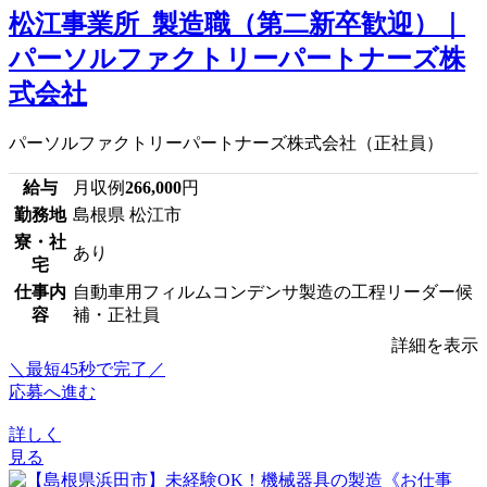
松江事業所_製造職（第二新卒歓迎）｜
パーソルファクトリーパートナーズ株
式会社
パーソルファクトリーパートナーズ株式会社（正社員）
給与
月収例
266,000
円
勤務地
島根県 松江市
寮・社
あり
宅
仕事内
自動車用フィルムコンデンサ製造の工程リーダー候
容
補・正社員
詳細を表示
＼最短45秒で完了／
応募へ進む
詳しく
見る