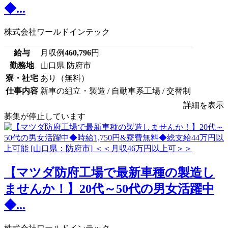
◆...
株式会社ワールドインテック
給与
月収例
460,796
円
勤務地
山口県 防府市
寮・社宅
あり（無料）
仕事内容
新車の組立・製造 / 自動車系工場 / 交替制
詳細を表示
募集が停止しています
【マツダ防府工場で最新車種の製造し
ませんか！】20代～50代の男女活躍中
◆...