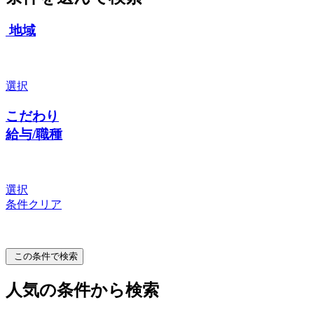
地域
選択
こだわり
給与/職種
選択
条件クリア
この条件で検索
人気の条件から検索