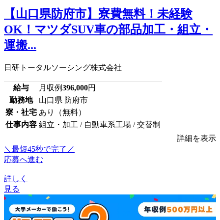
【山口県防府市】寮費無料！未経験
OK！マツダSUV車の部品加工・組立・
運搬...
日研トータルソーシング株式会社
給与
月収例
396,000
円
勤務地
山口県 防府市
寮・社宅
あり（無料）
仕事内容
組立・加工 / 自動車系工場 / 交替制
詳細を表示
＼最短45秒で完了／
応募へ進む
詳しく
見る