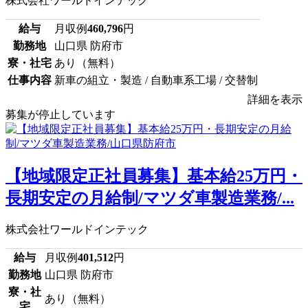
株式会社ワールドインテック
給与
月収例
460,796
円
勤務地
山口県 防府市
寮・社宅
あり（無料）
仕事内容
新車の組立・製造 / 自動車系工場 / 交替制
詳細を表示
募集が停止しています
【地域限定正社員募集】基本給25万円・
長期安定の月給制/マツダ車製造業務/...
株式会社ワールドインテック
給与
月収例
401,512
円
勤務地
山口県 防府市
寮・社
あり（無料）
宅