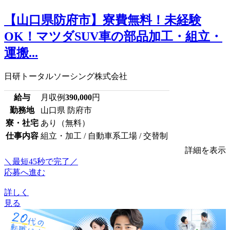
【山口県防府市】寮費無料！未経験
OK！マツダSUV車の部品加工・組立・
運搬...
日研トータルソーシング株式会社
給与
月収例
390,000
円
勤務地
山口県 防府市
寮・社宅
あり（無料）
仕事内容
組立・加工 / 自動車系工場 / 交替制
詳細を表示
＼最短45秒で完了／
応募へ進む
詳しく
見る