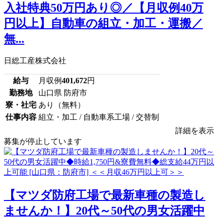
入社特典50万円あり◎／【月収例40万
円以上】自動車の組立・加工・運搬／
無...
日総工産株式会社
給与
月収例
401,672
円
勤務地
山口県 防府市
寮・社宅
あり（無料）
仕事内容
組立・加工 / 自動車系工場 / 交替制
詳細を表示
募集が停止しています
【マツダ防府工場で最新車種の製造し
ませんか！】20代～50代の男女活躍中