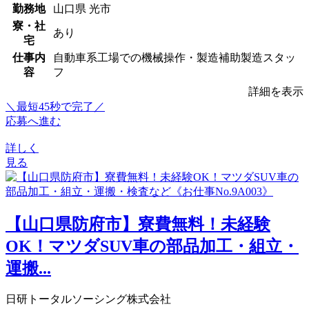
勤務地
山口県 光市
寮・社
あり
宅
仕事内
自動車系工場での機械操作・製造補助製造スタッ
容
フ
詳細を表示
＼最短45秒で完了／
応募へ進む
詳しく
見る
【山口県防府市】寮費無料！未経験
OK！マツダSUV車の部品加工・組立・
運搬...
日研トータルソーシング株式会社