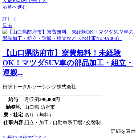
＼最短45秒で完了／
応募へ進む
詳しく
見る
【山口県防府市】寮費無料！未経験
OK！マツダSUV車の部品加工・組立・
運搬...
日研トータルソーシング株式会社
給与
月収例
396,000
円
勤務地
山口県 防府市
寮・社宅
あり（無料）
仕事内容
組立・加工 / 自動車系工場 / 交替制
詳細を表示
＼最短45秒で完了／