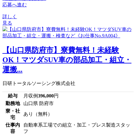
応募へ進む
詳しく
見る
【山口県防府市】寮費無料！未経験
OK！マツダSUV車の部品加工・組立・
運搬...
日研トータルソーシング株式会社
給与
月収例
396,000
円
勤務地
山口県 防府市
寮・社
あり（無料）
宅
仕事内
自動車系工場での組立・加工・プレス製造スタッ
容
フ