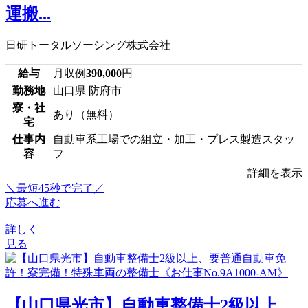
運搬...
日研トータルソーシング株式会社
給与
月収例
390,000
円
勤務地
山口県 防府市
寮・社
あり（無料）
宅
仕事内
自動車系工場での組立・加工・プレス製造スタッ
容
フ
詳細を表示
＼最短45秒で完了／
応募へ進む
詳しく
見る
【山口県光市】自動車整備士2級以上、