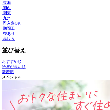
東海
関西
関東
九州
即入寮OK
期間工
寮あり
高収入
並び替え
おすすめ順
給与が高い順
新着順
スペシャル