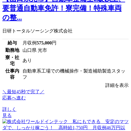
要普通自動車免許！寮完備！特殊車両
の整...
日研トータルソーシング株式会社
給与
月収例
575,000
円
勤務地
山口県 光市
寮・社
あり
宅
仕事内
自動車系工場での機械操作・製造補助製造スタッ
容
フ
詳細を表示
＼最短45秒で完了／
応募へ進む
詳しく
見る