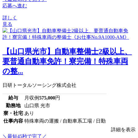
応募へ進む
詳しく
見る
【山口県光市】自動車整備士2級以上、
要普通自動車免許！寮完備！特殊車両
の整...
日研トータルソーシング株式会社
給与
月収例
575,000
円
勤務地
山口県 光市
寮・社宅
あり
仕事内容
特殊車両の運搬 / 自動車系工場 / 日勤
詳細を表示
＼最短45秒で完了／