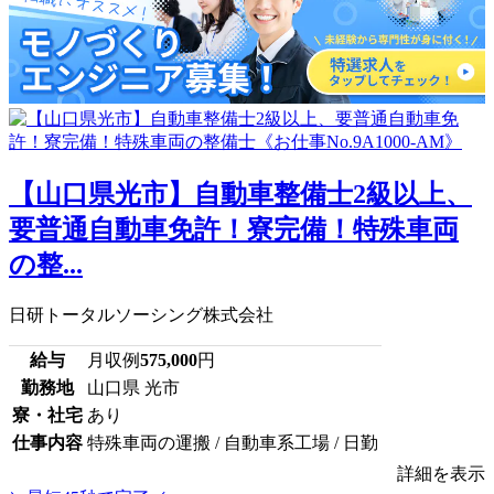
【山口県光市】自動車整備士2級以上、
要普通自動車免許！寮完備！特殊車両
の整...
日研トータルソーシング株式会社
給与
月収例
575,000
円
勤務地
山口県 光市
寮・社宅
あり
仕事内容
特殊車両の運搬 / 自動車系工場 / 日勤
詳細を表示