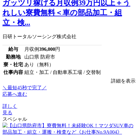
ガッツリ稼げる月収例39万円以上＋う
れしい寮費無料＜車の部品加工・組
立・検...
日研トータルソーシング株式会社
給与
月収例
396,000
円
勤務地
山口県 防府市
寮・社宅
あり（無料）
仕事内容
組立・加工 / 自動車系工場 / 交替制
詳細を表示
＼最短45秒で完了／
応募へ進む
詳しく
見る
スペシャル