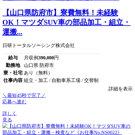
【山口県防府市】寮費無料！未経験
OK！マツダSUV車の部品加工・組立・
運搬...
日研トータルソーシング株式会社
給与
月収例
390,000
円
勤務地
山口県 防府市
寮・社宅
あり（無料）
仕事内容
組立・加工 / 自動車系工場 / 交替制
詳細を表示
＼最短45秒で完了／
応募へ進む
詳しく
見る