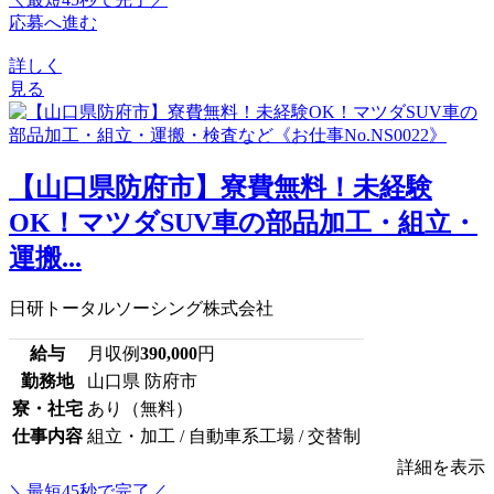
応募へ進む
詳しく
見る
【山口県防府市】寮費無料！未経験
OK！マツダSUV車の部品加工・組立・
運搬...
日研トータルソーシング株式会社
給与
月収例
390,000
円
勤務地
山口県 防府市
寮・社宅
あり（無料）
仕事内容
組立・加工 / 自動車系工場 / 交替制
詳細を表示
＼最短45秒で完了／