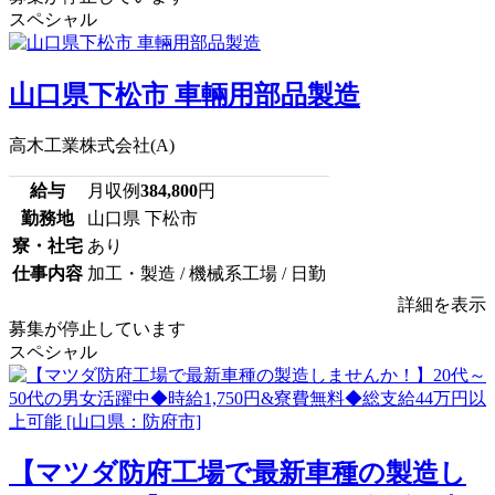
スペシャル
山口県下松市 車輛用部品製造
高木工業株式会社(A)
給与
月収例
384,800
円
勤務地
山口県 下松市
寮・社宅
あり
仕事内容
加工・製造 / 機械系工場 / 日勤
詳細を表示
募集が停止しています
スペシャル
【マツダ防府工場で最新車種の製造し