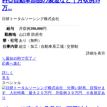
料◎自動車部品の製造など｜月収例39
万...
日研トータルソーシング株式会社
給与
月収例
390,000
円
勤務地
山口県 防府市
寮・社宅
あり（無料）
仕事内容
組立・加工 / 自動車系工場 / 交替制
詳細を表示
＼最短45秒で完了／
応募へ進む
詳しく
見る
スペシャル