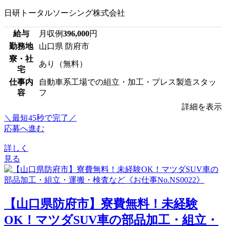
日研トータルソーシング株式会社
給与
月収例
396,000
円
勤務地
山口県 防府市
寮・社
あり（無料）
宅
仕事内
自動車系工場での組立・加工・プレス製造スタッ
容
フ
詳細を表示
＼最短45秒で完了／
応募へ進む
詳しく
見る
【山口県防府市】寮費無料！未経験
OK！マツダSUV車の部品加工・組立・