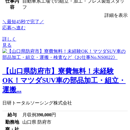
仕事内
自動車系工場での組立・加工・プレス製造スタッ
容
フ
詳細を表示
＼最短45秒で完了／
応募へ進む
詳しく
見る
【山口県防府市】寮費無料！未経験
OK！マツダSUV車の部品加工・組立・
運搬...
日研トータルソーシング株式会社
給与
月収例
390,000
円
勤務地
山口県 防府市
寮・社