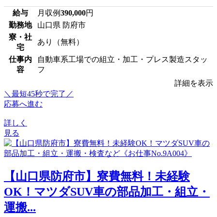
給与
月収例
390,000
円
勤務地
山口県 防府市
寮・社
あり（無料）
宅
仕事内
自動車系工場での組立・加工・プレス製造スタッ
容
フ
詳細を表示
＼最短45秒で完了／
応募へ進む
詳しく
見る
【山口県防府市】寮費無料！未経験
OK！マツダSUV車の部品加工・組立・
運搬...