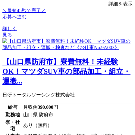
詳細を表示
＼最短45秒で完了／
応募へ進む
詳しく
見る
【山口県防府市】寮費無料！未経験
OK！マツダSUV車の部品加工・組立・
運搬...
日研トータルソーシング株式会社
給与
月収例
390,000
円
勤務地
山口県 防府市
寮・社
あり（無料）
宅