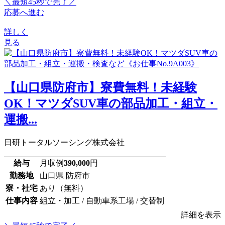
＼最短45秒で完了／
応募へ進む
詳しく
見る
【山口県防府市】寮費無料！未経験
OK！マツダSUV車の部品加工・組立・
運搬...
日研トータルソーシング株式会社
給与
月収例
390,000
円
勤務地
山口県 防府市
寮・社宅
あり（無料）
仕事内容
組立・加工 / 自動車系工場 / 交替制
詳細を表示