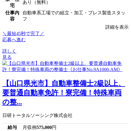
あり（無料）
宅
仕事内
自動車系工場での組立・加工・プレス製造スタッ
容
フ
詳細を表示
＼最短45秒で完了／
応募へ進む
詳しく
見る
【山口県光市】自動車整備士2級以上、
要普通自動車免許！寮完備！特殊車両
の整...
日研トータルソーシング株式会社
給与
月収例
575,000
円