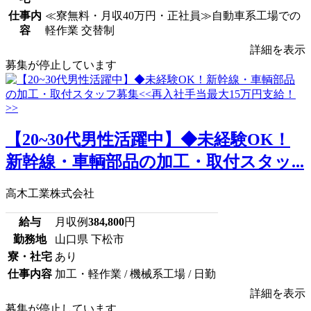
仕事内
≪寮無料・月収40万円・正社員≫自動車系工場での
容
軽作業 交替制
詳細を表示
募集が停止しています
【20~30代男性活躍中】◆未経験OK！
新幹線・車輌部品の加工・取付スタッ...
高木工業株式会社
給与
月収例
384,800
円
勤務地
山口県 下松市
寮・社宅
あり
仕事内容
加工・軽作業 / 機械系工場 / 日勤
詳細を表示
募集が停止しています