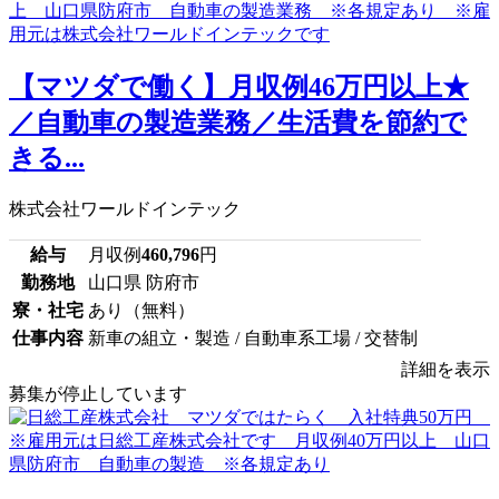
【マツダで働く】月収例46万円以上★
／自動車の製造業務／生活費を節約で
きる...
株式会社ワールドインテック
給与
月収例
460,796
円
勤務地
山口県 防府市
寮・社宅
あり（無料）
仕事内容
新車の組立・製造 / 自動車系工場 / 交替制
詳細を表示
募集が停止しています