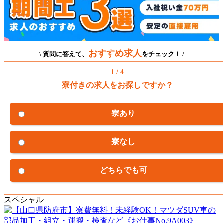
おすすめ求人
\ 質問に答えて、
をチェック！ /
1 / 4
寮付きの求人をお探しですか？
寮あり
寮なし
どちらでも可
スペシャル