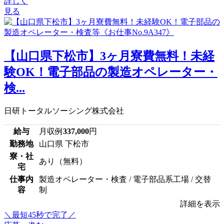
詳しく
見る
【山口県下松市】3ヶ月寮費無料！未経
験OK！電子部品の製造オペレーター・
検...
日研トータルソーシング株式会社
給与
月収例
337,000
円
勤務地
山口県 下松市
寮・社
あり（無料）
宅
仕事内
製造オペレーター・検査 / 電子部品系工場 / 交替
容
制
詳細を表示
＼最短45秒で完了／