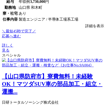
給与
年収例
3,730,000
円
勤務地
山口県 和木町
寮・社宅
あり
仕事内容
製造エンジニア / 半導体工場系工場
詳細を表示
＼最短45秒で完了／
応募へ進む
詳しく
見る
スペシャル
【山口県防府市】寮費無料！未経験
OK！マツダSUV車の部品加工・組立・
運搬...
日研トータルソーシング株式会社