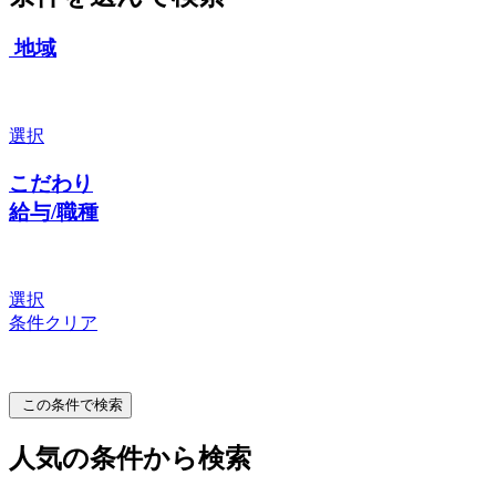
地域
選択
こだわり
給与/職種
選択
条件クリア
この条件で検索
人気の条件から検索