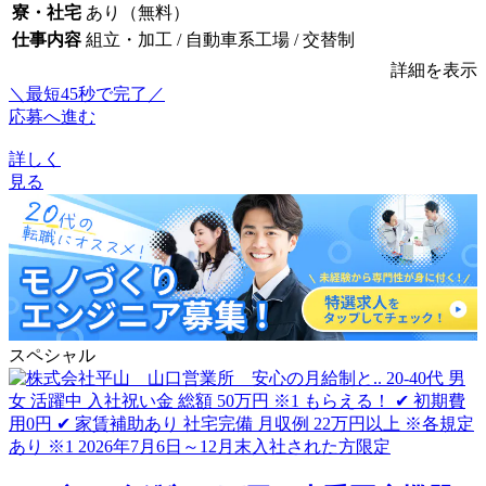
寮・社宅
あり（無料）
仕事内容
組立・加工 / 自動車系工場 / 交替制
詳細を表示
＼最短45秒で完了／
応募へ進む
詳しく
見る
スペシャル