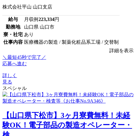
株式会社平山 山口支店
給与
月収例
223,334
円
勤務地
山口県 山口市
寮・社宅
あり
仕事内容
医療機器の製造 / 製薬化粧品系工場 / 交替制
詳細を表示
＼最短45秒で完了／
応募へ進む
詳しく
見る
スペシャル
【山口県下松市】3ヶ月寮費無料！未経
験OK！電子部品の製造オペレーター・
検...