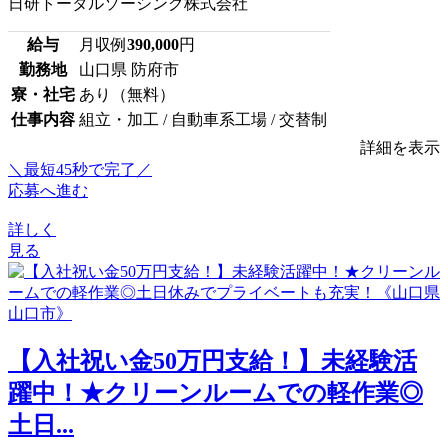
日研トータルソーシング株式会社
給与
月収例
390,000
円
勤務地
山口県 防府市
寮・社宅
あり（無料）
仕事内容
組立・加工 / 自動車系工場 / 交替制
詳細を表示
＼最短45秒で完了／
応募へ進む
詳しく
見る
【入社祝い金50万円支給！】未経験活
躍中！★クリーンルームでの軽作業◎
土日...