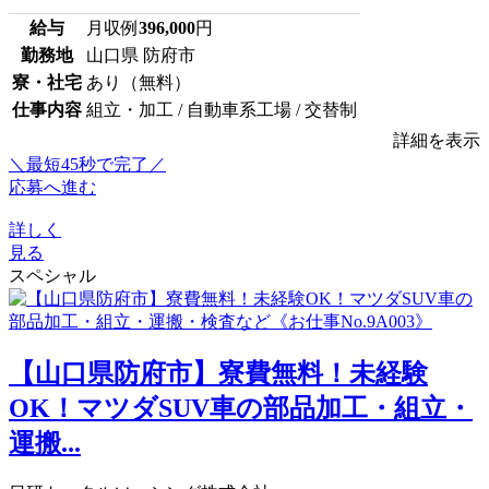
給与
月収例
396,000
円
勤務地
山口県 防府市
寮・社宅
あり（無料）
仕事内容
組立・加工 / 自動車系工場 / 交替制
詳細を表示
＼最短45秒で完了／
応募へ進む
詳しく
見る
スペシャル
【山口県防府市】寮費無料！未経験
OK！マツダSUV車の部品加工・組立・
運搬...