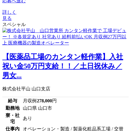
応募へ進む
詳しく
見る
スペシャル
【医薬品工場のカンタン軽作業】入社
祝い金50万円支給！！／土日祝休み／
男女...
株式会社平山 山口支店
給与
月収例
278,000
円
勤務地
山口県 山口市
寮・社
あり
宅
仕事内
オペレーション・製造 / 製薬化粧品系工場 / 交替