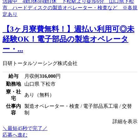
【3ヶ月寮費無料！】週払い利用可◎未
経験OK！電子部品の製造オペレータ
ー・...
日研トータルソーシング株式会社
給与
月収例
316,000
円
勤務地
山口県 下松市
寮・社
あり（無料）
宅
仕事内
製造オペレーター・検査 / 電子部品系工場 / 交替
容
制
詳細を表示
＼最短45秒で完了／
応募へ進む