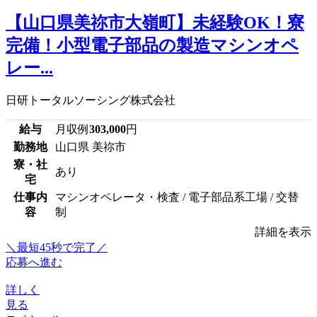
【山口県美祢市大嶺町】未経験OK！寮
完備！小型電子部品の製造マシンオペ
レー...
日研トータルソーシング株式会社
給与
月収例
303,000
円
勤務地
山口県 美祢市
寮・社
あり
宅
仕事内
マシンオペレータ・検査 / 電子部品系工場 / 交替
容
制
詳細を表示
＼最短45秒で完了／
応募へ進む
詳しく
見る