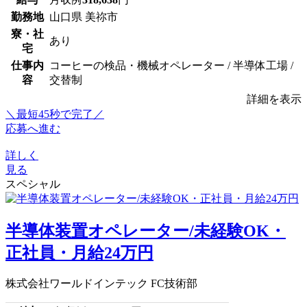
勤務地
山口県 美祢市
寮・社
あり
宅
仕事内
コーヒーの検品・機械オペレーター / 半導体工場 /
容
交替制
詳細を表示
＼最短45秒で完了／
応募へ進む
詳しく
見る
スペシャル
半導体装置オペレーター/未経験OK・
正社員・月給24万円
株式会社ワールドインテック FC技術部