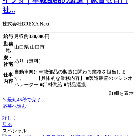
イフ☆｜車載部品の製造｜家賃ゼロ円
社...
株式会社BREXA Next
給与
月収例
330,000
円
勤務
山口県 山口市
地
寮・
あり（無料）
社宅
自動車向け車載部品の製造に関わる業務を担当しま
仕事
す。 【具体的な業務内容】 ■製造装置のマシンオ
内容
ペレーター ■部材供給 ■製品運搬...
詳細を表示
＼最短45秒で完了／
応募へ進む
詳しく
見る
スペシャル