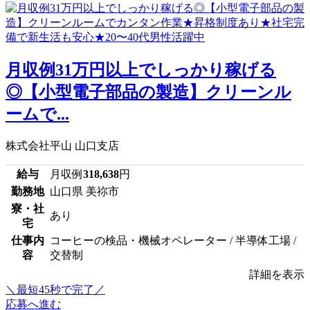
月収例31万円以上でしっかり稼げる
◎【小型電子部品の製造】クリーンル
ームで...
株式会社平山 山口支店
給与
月収例
318,638
円
勤務地
山口県 美祢市
寮・社
あり
宅
仕事内
コーヒーの検品・機械オペレーター / 半導体工場 /
容
交替制
詳細を表示
＼最短45秒で完了／
応募へ進む