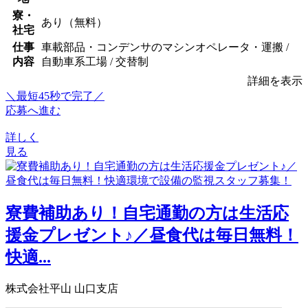
寮・
あり（無料）
社宅
仕事
車載部品・コンデンサのマシンオペレータ・運搬 /
内容
自動車系工場 / 交替制
詳細を表示
＼最短45秒で完了／
応募へ進む
詳しく
見る
寮費補助あり！自宅通勤の方は生活応
援金プレゼント♪／昼食代は毎日無料！
快適...
株式会社平山 山口支店