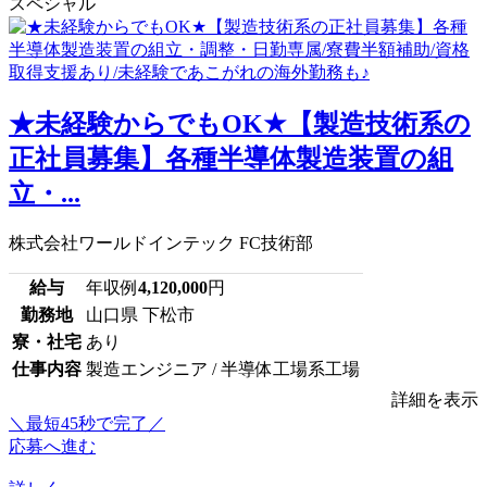
スペシャル
★未経験からでもOK★【製造技術系の
正社員募集】各種半導体製造装置の組
立・...
株式会社ワールドインテック FC技術部
給与
年収例
4,120,000
円
勤務地
山口県 下松市
寮・社宅
あり
仕事内容
製造エンジニア / 半導体工場系工場
詳細を表示
＼最短45秒で完了／
応募へ進む