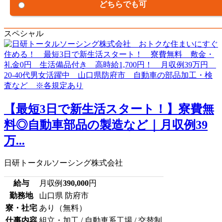
どちらでも可
スペシャル
【最短3日で新生活スタート！】寮費無
料◎自動車部品の製造など｜月収例39
万...
日研トータルソーシング株式会社
給与
月収例
390,000
円
勤務地
山口県 防府市
寮・社宅
あり（無料）
仕事内容
組立・加工 / 自動車系工場 / 交替制