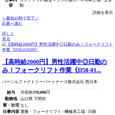
容
制
詳細を表示
＼最短45秒で完了／
応募へ進む
詳しく
見る
【高時給2000円】男性活躍中◎日勤の
み！フォークリフト作業《D58-01...
パーソルファクトリーパートナーズ株式会社 西日本
給与
月収例
370,000
円
勤務地
山口県 下関市
寮・社宅
なし
仕事内容
運搬・フォークリフト / 機械系工場 / 日勤