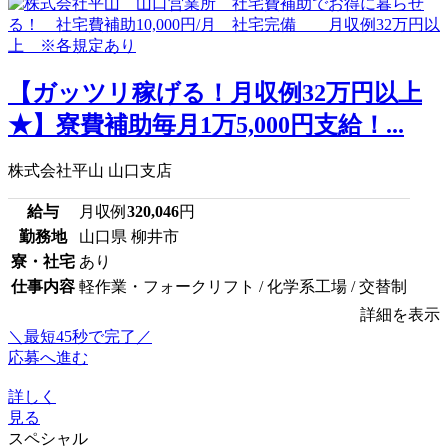
【ガッツリ稼げる！月収例32万円以上
★】寮費補助毎月1万5,000円支給！...
株式会社平山 山口支店
給与
月収例
320,046
円
勤務地
山口県 柳井市
寮・社宅
あり
仕事内容
軽作業・フォークリフト / 化学系工場 / 交替制
詳細を表示
＼最短45秒で完了／
応募へ進む
詳しく
見る
スペシャル