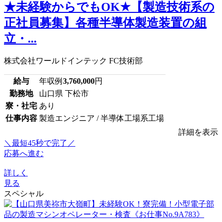
★未経験からでもOK★【製造技術系の
正社員募集】各種半導体製造装置の組
立・...
株式会社ワールドインテック FC技術部
給与
年収例
3,760,000
円
勤務地
山口県 下松市
寮・社宅
あり
仕事内容
製造エンジニア / 半導体工場系工場
詳細を表示
＼最短45秒で完了／
応募へ進む
詳しく
見る
スペシャル