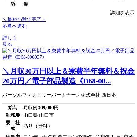
容
制
詳細を表示
＼最短45秒で完了／
応募へ進む
詳しく
見る
＼月収30万円以上＆寮費半年無料＆祝金
20万円／電子部品製造《D68-00...
パーソルファクトリーパートナーズ株式会社 西日本
給与
月収例
309,000
円
勤務地
山口県 山口市
寮・社
あり（無料）
宅
仕事内
コンデンサの製造マシンの操作 / 半導体工場 / 交替