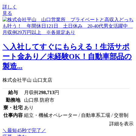
詳しく
見る
＼入社してすぐにもらえる！生活サポ
ート金あり／未経験OK！自動車部品の
製造...
株式会社平山 山口支店
給与
月収例
298,713
円
勤務地
山口県 防府市
寮・社宅
あり
仕事内容
組立・機械オペレーター / 自動車系工場 / 交替制
詳細を表示
＼最短45秒で完了／