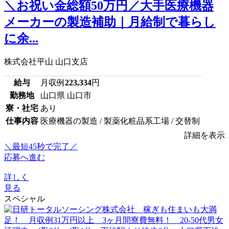
＼お祝い金総額50万円／大手医療機器
メーカーの製造補助｜月給制で暮らし
に余...
株式会社平山 山口支店
給与
月収例
223,334
円
勤務地
山口県 山口市
寮・社宅
あり
仕事内容
医療機器の製造 / 製薬化粧品系工場 / 交替制
詳細を表示
＼最短45秒で完了／
応募へ進む
詳しく
見る
スペシャル