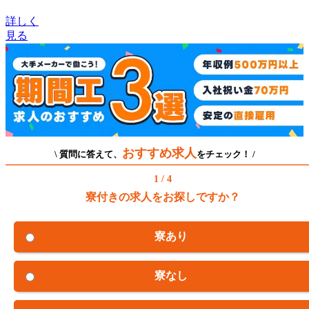
詳しく
見る
おすすめ求人
\ 質問に答えて、
をチェック！ /
1 / 4
寮付きの求人をお探しですか？
寮あり
寮なし