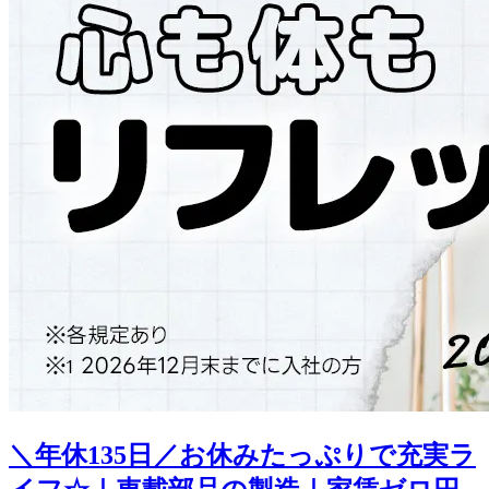
＼年休135日／お休みたっぷりで充実ラ