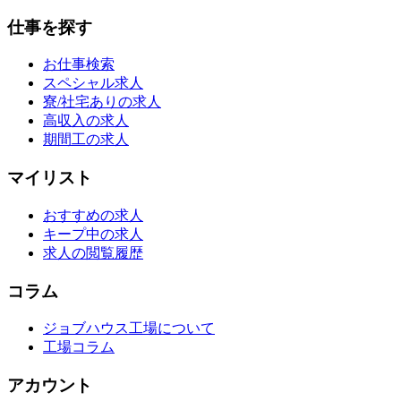
仕事を探す
お仕事検索
スペシャル求人
寮/社宅ありの求人
高収入の求人
期間工の求人
マイリスト
おすすめの求人
キープ中の求人
求人の閲覧履歴
コラム
ジョブハウス工場について
工場コラム
アカウント