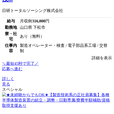
日研トータルソーシング株式会社
給与
月収例
316,000
円
勤務地
山口県 下松市
寮・社
あり（無料）
宅
仕事内
製造オペレーター・検査 / 電子部品系工場 / 交替
容
制
詳細を表示
＼最短45秒で完了／
応募へ進む
詳しく
見る
スペシャル