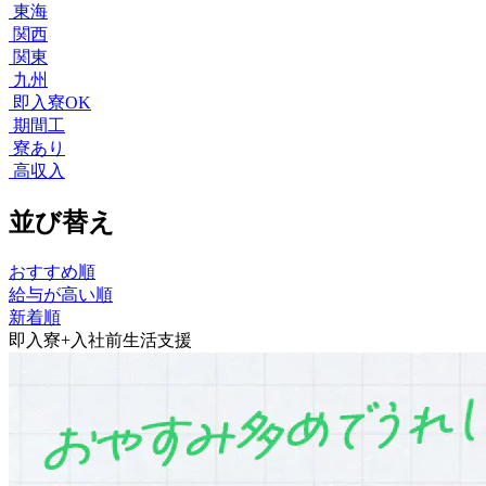
東海
関西
関東
九州
即入寮OK
期間工
寮あり
高収入
並び替え
おすすめ順
給与が高い順
新着順
即入寮+入社前生活支援