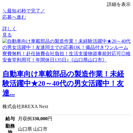
詳細を表示
＼最短45秒で完了／
応募へ進む
詳しく
見る
自動車向け車載部品の製造作業！未経
験活躍中★20～40代の男女活躍中！友
達...
株式会社BREXA Next
給与
月収例
330,000
円
勤務
山口県 山口市
地