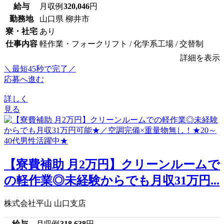
給与
月収例
320,046
円
勤務地
山口県 柳井市
寮・社宅
あり
仕事内容
軽作業・フォークリフト / 化学系工場 / 交替制
詳細を表示
＼最短45秒で完了／
応募へ進む
詳しく
見る
【寮費補助 月2万円】クリーンルームで
の軽作業◎未経験からでも月収31万円...
株式会社平山 山口支店
給与
月収例
318,638
円