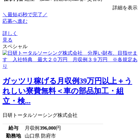
詳細を表示
＼最短45秒で完了／
応募へ進む
詳しく
見る
スペシャル
ガッツリ稼げる月収例39万円以上＋う
れしい寮費無料＜車の部品加工・組
立・検...
日研トータルソーシング株式会社
給与
月収例
396,000
円
勤務地
山口県 防府市