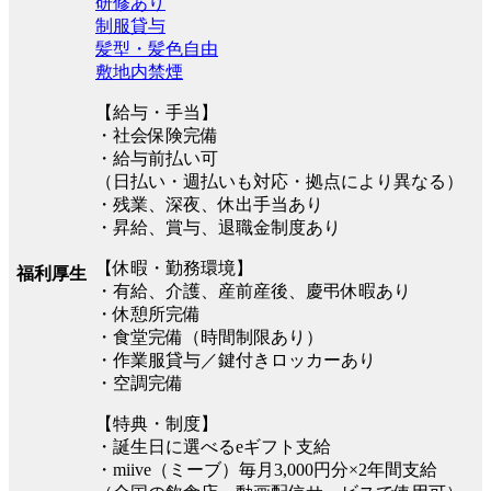
研修あり
制服貸与
髪型・髪色自由
敷地内禁煙
【給与・手当】
・社会保険完備
・給与前払い可
（日払い・週払いも対応・拠点により異なる）
・残業、深夜、休出手当あり
・昇給、賞与、退職金制度あり
【休暇・勤務環境】
福利厚生
・有給、介護、産前産後、慶弔休暇あり
・休憩所完備
・食堂完備（時間制限あり）
・作業服貸与／鍵付きロッカーあり
・空調完備
【特典・制度】
・誕生日に選べるeギフト支給
・miive（ミーブ）毎月3,000円分×2年間支給