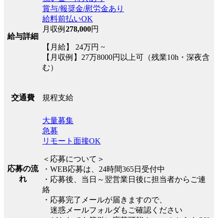
賞与/報奨金/慰労金あり
給料前払いOK
月収例
278,000
円
給与詳細
【月給】 24万円 ~
【月収例】27万8000円以上可（残業10h・深夜含
む）
規程支給
交通費
大量募集
急募
リモート面接OK
＜応募について＞
応募の流
・WEB応募は、24時間365日受付中
れ
・応募後、当日～翌営業日後に担当者からご連
絡
・応募完了メールが届きますので、
迷惑メールフォルダもご確認ください