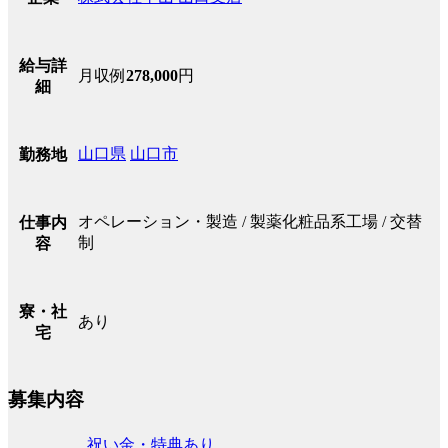
給与詳
月収例
278,000
円
細
山口県
山口市
勤務地
オペレーション・製造 / 製薬化粧品系工場 / 交替
仕事内
制
容
寮・社
あり
宅
募集内容
祝い金・特典あり