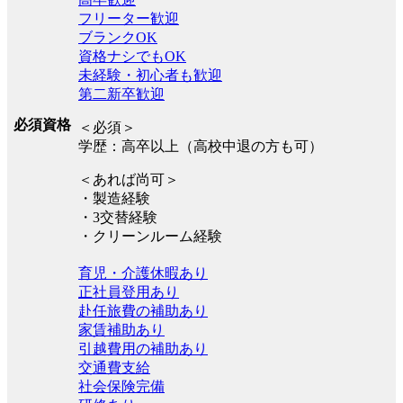
フリーター歓迎
ブランクOK
資格ナシでもOK
未経験・初心者も歓迎
第二新卒歓迎
必須資格
＜必須＞
学歴：高卒以上（高校中退の方も可）
＜あれば尚可＞
・製造経験
・3交替経験
・クリーンルーム経験
育児・介護休暇あり
正社員登用あり
赴任旅費の補助あり
家賃補助あり
引越費用の補助あり
交通費支給
社会保険完備