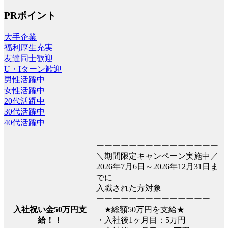
PRポイント
大手企業
福利厚生充実
友達同士歓迎
U・Iターン歓迎
男性活躍中
女性活躍中
20代活躍中
30代活躍中
40代活躍中
ーーーーーーーーーーーーーーー
＼期間限定キャンペーン実施中／
2026年7月6日～2026年12月31日ま
でに
入職された方対象
ーーーーーーーーーーーーーー
★総額50万円を支給★
入社祝い金50万円支
・入社後1ヶ月目：5万円
給！！