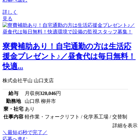
詳しく
見る
寮費補助あり！自宅通勤の方は生活応
援金プレゼント♪／昼食代は毎日無料！
快適...
株式会社平山 山口支店
給与
月収例
320,046
円
勤務地
山口県 柳井市
寮・社宅
あり
仕事内容
軽作業・フォークリフト / 化学系工場 / 交替制
詳細を表示
＼最短45秒で完了／
応募へ進む