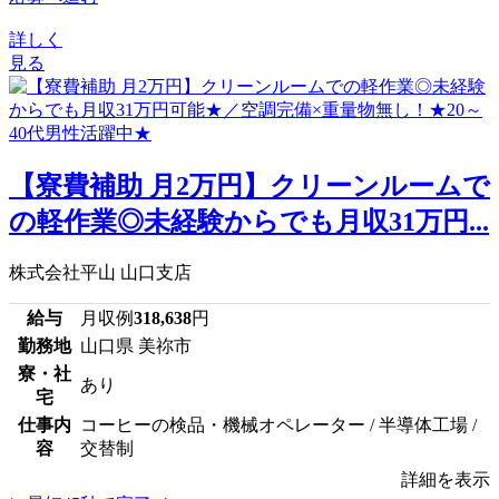
詳しく
見る
【寮費補助 月2万円】クリーンルームで
の軽作業◎未経験からでも月収31万円...
株式会社平山 山口支店
給与
月収例
318,638
円
勤務地
山口県 美祢市
寮・社
あり
宅
仕事内
コーヒーの検品・機械オペレーター / 半導体工場 /
容
交替制
詳細を表示