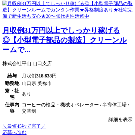
月収例31万円以上でしっかり稼げる
◎【小型電子部品の製造】クリーンル
ームで...
株式会社平山 山口支店
給与
月収例
318,638
円
勤務地
山口県 美祢市
寮・社
あり
宅
仕事内
コーヒーの検品・機械オペレーター / 半導体工場 /
容
交替制
詳細を表示
＼最短45秒で完了／
応募へ進む