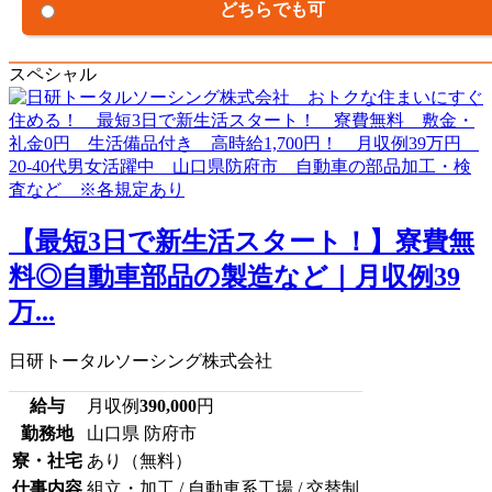
どちらでも可
スペシャル
【最短3日で新生活スタート！】寮費無
料◎自動車部品の製造など｜月収例39
万...
日研トータルソーシング株式会社
給与
月収例
390,000
円
勤務地
山口県 防府市
寮・社宅
あり（無料）
仕事内容
組立・加工 / 自動車系工場 / 交替制