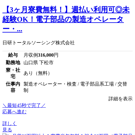
【3ヶ月寮費無料！】週払い利用可◎未
経験OK！電子部品の製造オペレータ
ー・...
日研トータルソーシング株式会社
給与
月収例
316,000
円
勤務地
山口県 下松市
寮・社
あり（無料）
宅
仕事内
製造オペレーター・検査 / 電子部品系工場 / 交替
容
制
詳細を表示
＼最短45秒で完了／
応募へ進む
詳しく
見る