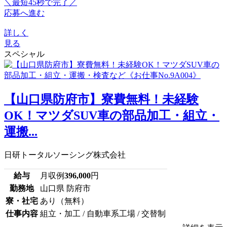
＼最短45秒で完了／
応募へ進む
詳しく
見る
スペシャル
【山口県防府市】寮費無料！未経験
OK！マツダSUV車の部品加工・組立・
運搬...
日研トータルソーシング株式会社
給与
月収例
396,000
円
勤務地
山口県 防府市
寮・社宅
あり（無料）
仕事内容
組立・加工 / 自動車系工場 / 交替制