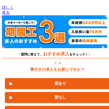
詳しく
見る
おすすめ求人
\ 質問に答えて、
をチェック！ /
1 / 4
寮付きの求人をお探しですか？
寮あり
寮なし