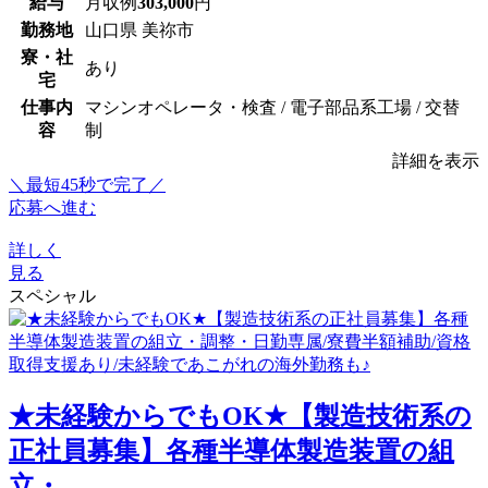
給与
月収例
303,000
円
勤務地
山口県 美祢市
寮・社
あり
宅
仕事内
マシンオペレータ・検査 / 電子部品系工場 / 交替
容
制
詳細を表示
＼最短45秒で完了／
応募へ進む
詳しく
見る
スペシャル
★未経験からでもOK★【製造技術系の
正社員募集】各種半導体製造装置の組
立・...