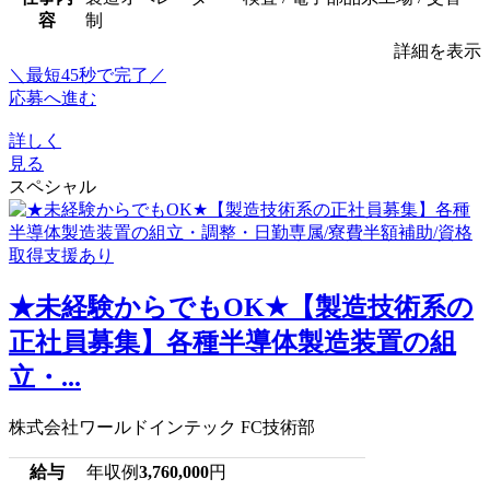
容
制
詳細を表示
＼最短45秒で完了／
応募へ進む
詳しく
見る
スペシャル
★未経験からでもOK★【製造技術系の
正社員募集】各種半導体製造装置の組
立・...
株式会社ワールドインテック FC技術部
給与
年収例
3,760,000
円