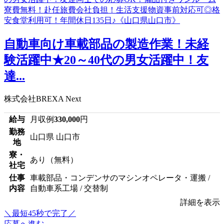
自動車向け車載部品の製造作業！未経
験活躍中★20～40代の男女活躍中！友
達...
株式会社BREXA Next
給与
月収例
330,000
円
勤務
山口県 山口市
地
寮・
あり（無料）
社宅
仕事
車載部品・コンデンサのマシンオペレータ・運搬 /
内容
自動車系工場 / 交替制
詳細を表示
＼最短45秒で完了／
応募へ進む