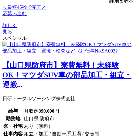
詳細を表示
＼最短45秒で完了／
応募へ進む
詳しく
見る
スペシャル
【山口県防府市】寮費無料！未経験
OK！マツダSUV車の部品加工・組立・
運搬...
日研トータルソーシング株式会社
給与
月収例
390,000
円
勤務地
山口県 防府市
寮・社宅
あり（無料）
仕事内容
組立・加工 / 自動車系工場 / 交替制