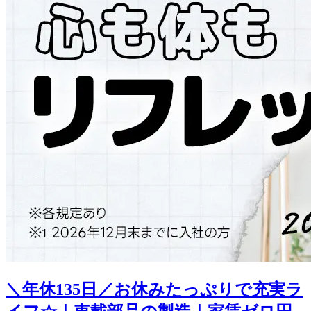
＼年休135日／お休みたっぷりで充実ラ