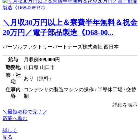
＼月収30万円以上＆寮費半年無料＆祝金
20万円／電子部品製造《D68-00...
パーソルファクトリーパートナーズ株式会社 西日本
給与
月収例
309,000
円
勤務地
山口県 山口市
寮・社
あり（無料）
宅
仕事内
コンデンサの製造マシンの操作 / 半導体工場 / 交替
容
制
詳細を表示
＼最短45秒で完了／
応募へ進む
詳しく
見る