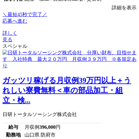
詳細を表示
＼最短45秒で完了／
応募へ進む
詳しく
見る
スペシャル
ガッツリ稼げる月収例39万円以上＋う
れしい寮費無料＜車の部品加工・組
立・検...
日研トータルソーシング株式会社
給与
月収例
396,000
円
勤務地
山口県 防府市