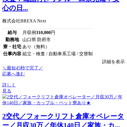
心の日...
株式会社BREXA Next
給与
月収例
310,000
円
勤務地
山口県 防府市
寮・社宅
あり（無料）
仕事内容
組立・検査 / 自動車系工場 / 交替制
詳細を表示
＼最短45秒で完了／
応募へ進む
詳しく
見る
2交代／フォークリフト倉庫オペレータ
ー／月収30万／年休140日／家族・カ...