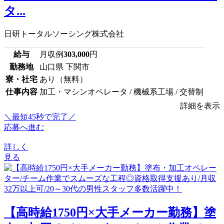
タ...
日研トータルソーシング株式会社
給与
月収例
303,000
円
勤務地
山口県 下関市
寮・社宅
あり（無料）
仕事内容
加工・マシンオペレータ / 機械系工場 / 交替制
詳細を表示
＼最短45秒で完了／
応募へ進む
詳しく
見る
【高時給1750円×大手メーカー勤務】塗