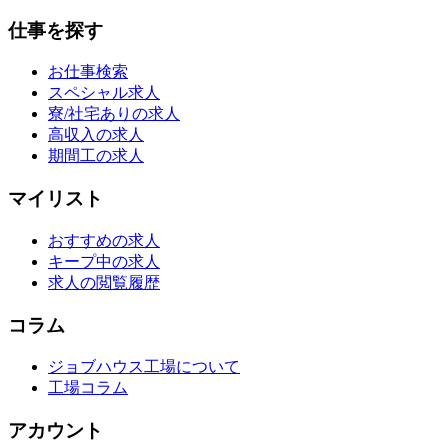
仕事を探す
お仕事検索
スペシャル求人
寮/社宅ありの求人
高収入の求人
期間工の求人
マイリスト
おすすめの求人
キープ中の求人
求人の閲覧履歴
コラム
ジョブハウス工場について
工場コラム
アカウント