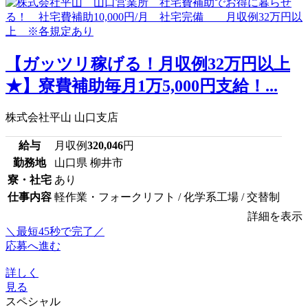
【ガッツリ稼げる！月収例32万円以上
★】寮費補助毎月1万5,000円支給！...
株式会社平山 山口支店
給与
月収例
320,046
円
勤務地
山口県 柳井市
寮・社宅
あり
仕事内容
軽作業・フォークリフト / 化学系工場 / 交替制
詳細を表示
＼最短45秒で完了／
応募へ進む
詳しく
見る
スペシャル