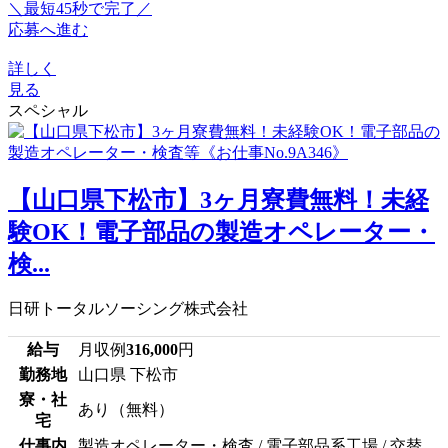
＼最短45秒で完了／
応募へ進む
詳しく
見る
スペシャル
【山口県下松市】3ヶ月寮費無料！未経
験OK！電子部品の製造オペレーター・
検...
日研トータルソーシング株式会社
給与
月収例
316,000
円
勤務地
山口県 下松市
寮・社
あり（無料）
宅
仕事内
製造オペレーター・検査 / 電子部品系工場 / 交替