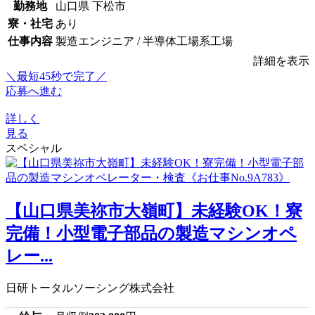
勤務地
山口県 下松市
寮・社宅
あり
仕事内容
製造エンジニア / 半導体工場系工場
詳細を表示
＼最短45秒で完了／
応募へ進む
詳しく
見る
スペシャル
【山口県美祢市大嶺町】未経験OK！寮
完備！小型電子部品の製造マシンオペ
レー...
日研トータルソーシング株式会社