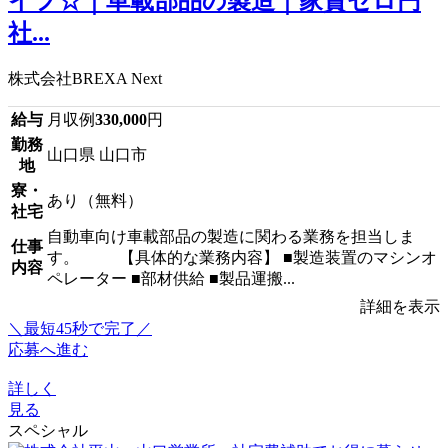
イフ☆｜車載部品の製造｜家賃ゼロ円
社...
株式会社BREXA Next
給与
月収例
330,000
円
勤務
山口県 山口市
地
寮・
あり（無料）
社宅
自動車向け車載部品の製造に関わる業務を担当しま
仕事
す。 【具体的な業務内容】 ■製造装置のマシンオ
内容
ペレーター ■部材供給 ■製品運搬...
詳細を表示
＼最短45秒で完了／
応募へ進む
詳しく
見る
スペシャル