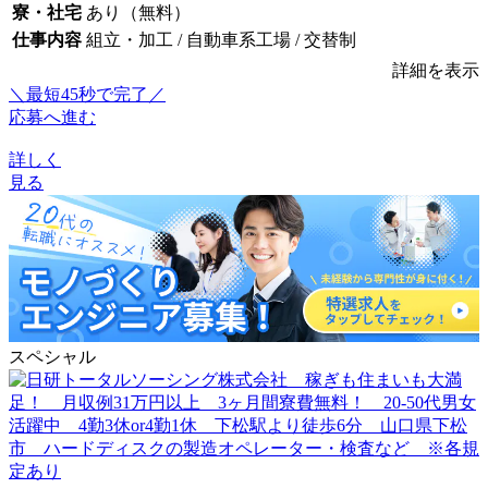
寮・社宅
あり（無料）
仕事内容
組立・加工 / 自動車系工場 / 交替制
詳細を表示
＼最短45秒で完了／
応募へ進む
詳しく
見る
スペシャル