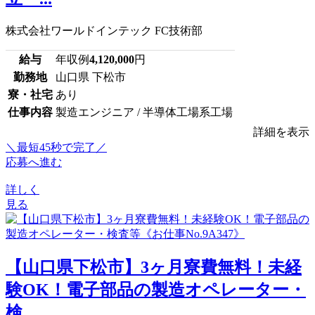
株式会社ワールドインテック FC技術部
給与
年収例
4,120,000
円
勤務地
山口県 下松市
寮・社宅
あり
仕事内容
製造エンジニア / 半導体工場系工場
詳細を表示
＼最短45秒で完了／
応募へ進む
詳しく
見る
【山口県下松市】3ヶ月寮費無料！未経
験OK！電子部品の製造オペレーター・
検...