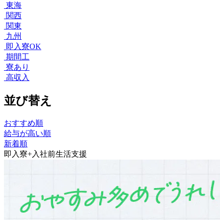
東海
関西
関東
九州
即入寮OK
期間工
寮あり
高収入
並び替え
おすすめ順
給与が高い順
新着順
即入寮+入社前生活支援