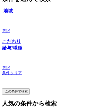
地域
選択
こだわり
給与/職種
選択
条件クリア
この条件で検索
人気の条件から検索