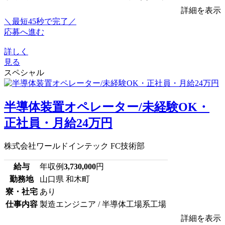
詳細を表示
＼最短45秒で完了／
応募へ進む
詳しく
見る
スペシャル
半導体装置オペレーター/未経験OK・
正社員・月給24万円
株式会社ワールドインテック FC技術部
給与
年収例
3,730,000
円
勤務地
山口県 和木町
寮・社宅
あり
仕事内容
製造エンジニア / 半導体工場系工場
詳細を表示