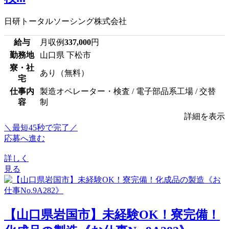
日研トータルソーシング株式会社
給与
月収例
337,000
円
勤務地
山口県 下松市
寮・社
あり（無料）
宅
仕事内
製造オペレーター・検査 / 電子部品系工場 / 交替
容
制
詳細を表示
＼最短45秒で完了／
応募へ進む
詳しく
見る
【山口県岩国市】未経験OK！寮完備！