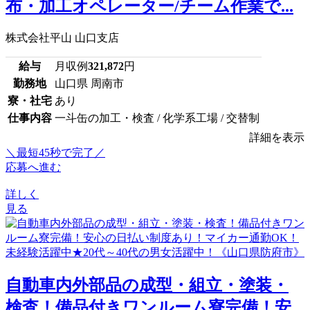
布・加工オペレーター/チーム作業で...
株式会社平山 山口支店
給与
月収例
321,872
円
勤務地
山口県 周南市
寮・社宅
あり
仕事内容
一斗缶の加工・検査 / 化学系工場 / 交替制
詳細を表示
＼最短45秒で完了／
応募へ進む
詳しく
見る
自動車内外部品の成型・組立・塗装・
検査！備品付きワンルーム寮完備！安