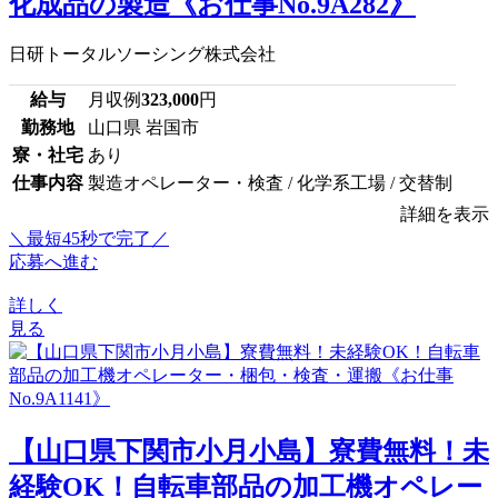
化成品の製造《お仕事No.9A282》
日研トータルソーシング株式会社
給与
月収例
323,000
円
勤務地
山口県 岩国市
寮・社宅
あり
仕事内容
製造オペレーター・検査 / 化学系工場 / 交替制
詳細を表示
＼最短45秒で完了／
応募へ進む
詳しく
見る
【山口県下関市小月小島】寮費無料！未
経験OK！自転車部品の加工機オペレー