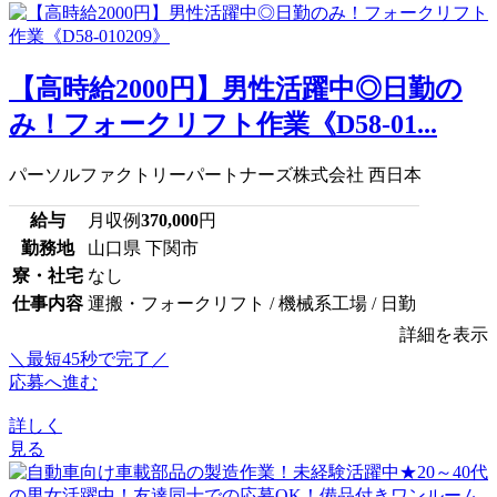
【高時給2000円】男性活躍中◎日勤の
み！フォークリフト作業《D58-01...
パーソルファクトリーパートナーズ株式会社 西日本
給与
月収例
370,000
円
勤務地
山口県 下関市
寮・社宅
なし
仕事内容
運搬・フォークリフト / 機械系工場 / 日勤
詳細を表示
＼最短45秒で完了／
応募へ進む
詳しく
見る