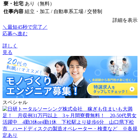
寮・社宅
あり（無料）
仕事内容
組立・加工 / 自動車系工場 / 交替制
詳細を表示
＼最短45秒で完了／
応募へ進む
詳しく
見る
スペシャル