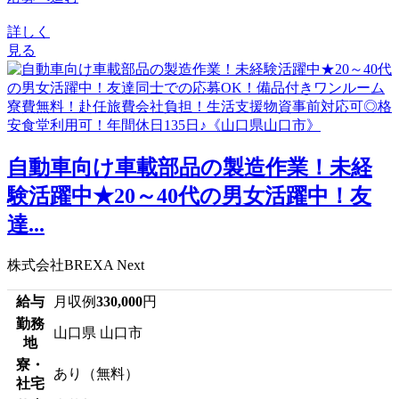
詳しく
見る
自動車向け車載部品の製造作業！未経
験活躍中★20～40代の男女活躍中！友
達...
株式会社BREXA Next
給与
月収例
330,000
円
勤務
山口県 山口市
地
寮・
あり（無料）
社宅