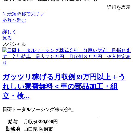
詳細を表示
＼最短45秒で完了／
応募へ進む
詳しく
見る
スペシャル
ガッツリ稼げる月収例39万円以上＋う
れしい寮費無料＜車の部品加工・組
立・検...
日研トータルソーシング株式会社
給与
月収例
396,000
円
勤務地
山口県 防府市