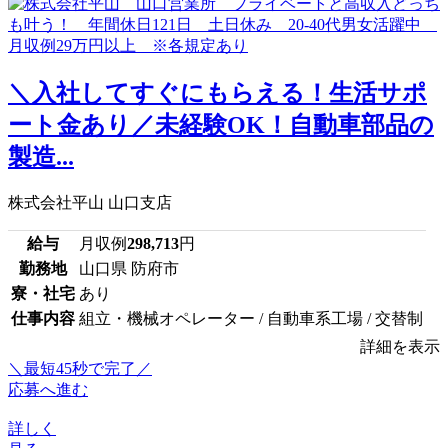
＼入社してすぐにもらえる！生活サポ
ート金あり／未経験OK！自動車部品の
製造...
株式会社平山 山口支店
給与
月収例
298,713
円
勤務地
山口県 防府市
寮・社宅
あり
仕事内容
組立・機械オペレーター / 自動車系工場 / 交替制
詳細を表示
＼最短45秒で完了／
応募へ進む
詳しく