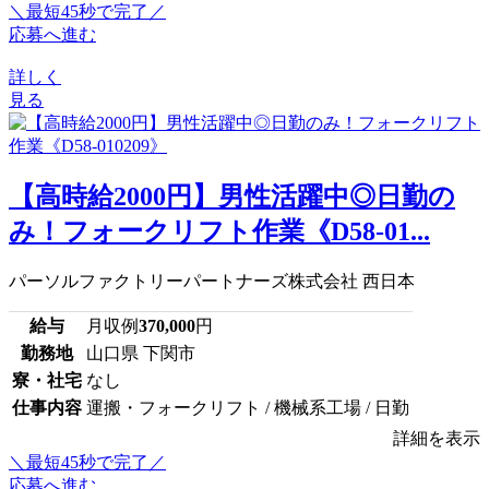
＼最短45秒で完了／
応募へ進む
詳しく
見る
【高時給2000円】男性活躍中◎日勤の
み！フォークリフト作業《D58-01...
パーソルファクトリーパートナーズ株式会社 西日本
給与
月収例
370,000
円
勤務地
山口県 下関市
寮・社宅
なし
仕事内容
運搬・フォークリフト / 機械系工場 / 日勤
詳細を表示
＼最短45秒で完了／
応募へ進む