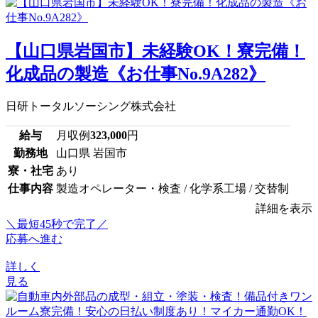
【山口県岩国市】未経験OK！寮完備！
化成品の製造《お仕事No.9A282》
日研トータルソーシング株式会社
給与
月収例
323,000
円
勤務地
山口県 岩国市
寮・社宅
あり
仕事内容
製造オペレーター・検査 / 化学系工場 / 交替制
詳細を表示
＼最短45秒で完了／
応募へ進む
詳しく
見る