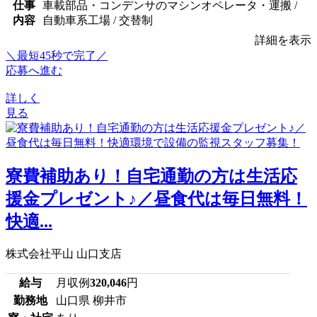
仕事
車載部品・コンデンサのマシンオペレータ・運搬 /
内容
自動車系工場 / 交替制
詳細を表示
＼最短45秒で完了／
応募へ進む
詳しく
見る
寮費補助あり！自宅通勤の方は生活応
援金プレゼント♪／昼食代は毎日無料！
快適...
株式会社平山 山口支店
給与
月収例
320,046
円
勤務地
山口県 柳井市