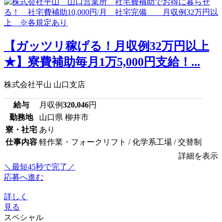
【ガッツリ稼げる！月収例32万円以上
★】寮費補助毎月1万5,000円支給！...
株式会社平山 山口支店
給与
月収例
320,046
円
勤務地
山口県 柳井市
寮・社宅
あり
仕事内容
軽作業・フォークリフト / 化学系工場 / 交替制
詳細を表示
＼最短45秒で完了／
応募へ進む
詳しく
見る
スペシャル