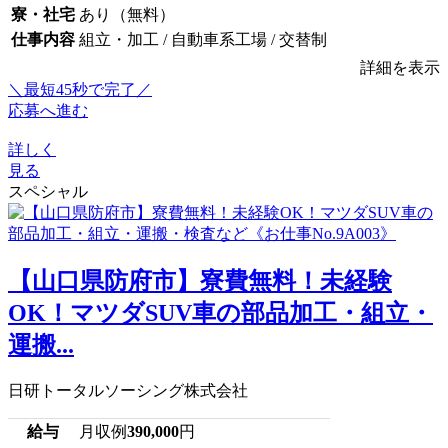
寮・社宅
あり（無料）
仕事内容
組立・加工 / 自動車系工場 / 交替制
詳細を表示
＼最短45秒で完了／
応募へ進む
詳しく
見る
スペシャル
【山口県防府市】寮費無料！未経験
OK！マツダSUV車の部品加工・組立・
運搬...
日研トータルソーシング株式会社
給与
月収例
390,000
円