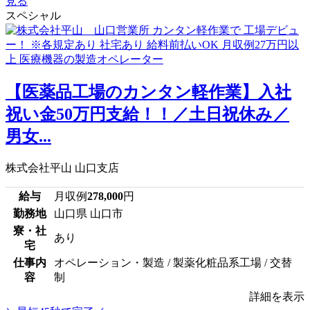
見る
スペシャル
【医薬品工場のカンタン軽作業】入社
祝い金50万円支給！！／土日祝休み／
男女...
株式会社平山 山口支店
給与
月収例
278,000
円
勤務地
山口県 山口市
寮・社
あり
宅
仕事内
オペレーション・製造 / 製薬化粧品系工場 / 交替
容
制
詳細を表示