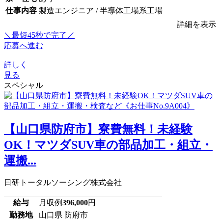
仕事内容
製造エンジニア / 半導体工場系工場
詳細を表示
＼最短45秒で完了／
応募へ進む
詳しく
見る
スペシャル
【山口県防府市】寮費無料！未経験
OK！マツダSUV車の部品加工・組立・
運搬...
日研トータルソーシング株式会社
給与
月収例
396,000
円
勤務地
山口県 防府市