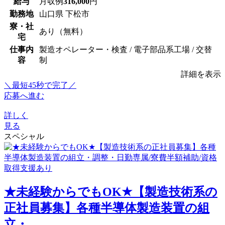
給与
月収例
316,000
円
勤務地
山口県 下松市
寮・社
あり（無料）
宅
仕事内
製造オペレーター・検査 / 電子部品系工場 / 交替
容
制
詳細を表示
＼最短45秒で完了／
応募へ進む
詳しく
見る
スペシャル
★未経験からでもOK★【製造技術系の
正社員募集】各種半導体製造装置の組
立・...