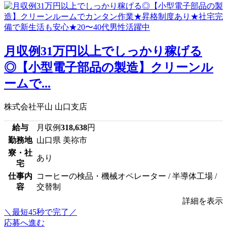
月収例31万円以上でしっかり稼げる
◎【小型電子部品の製造】クリーンル
ームで...
株式会社平山 山口支店
給与
月収例
318,638
円
勤務地
山口県 美祢市
寮・社
あり
宅
仕事内
コーヒーの検品・機械オペレーター / 半導体工場 /
容
交替制
詳細を表示
＼最短45秒で完了／
応募へ進む