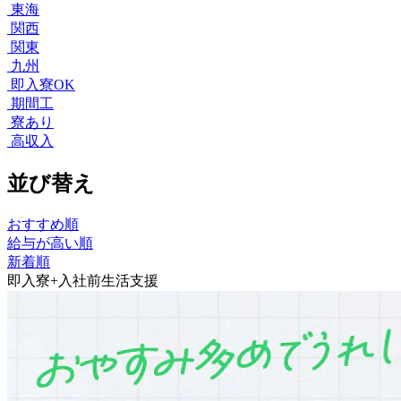
東海
関西
関東
九州
即入寮OK
期間工
寮あり
高収入
並び替え
おすすめ順
給与が高い順
新着順
即入寮+入社前生活支援