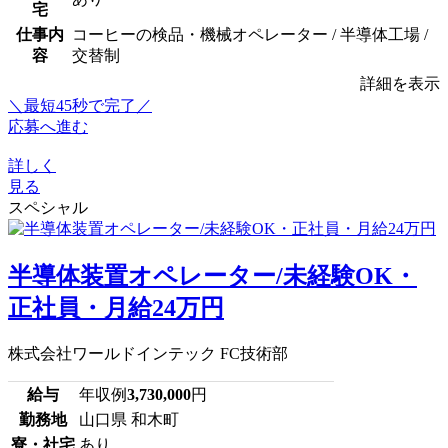
宅
仕事内
コーヒーの検品・機械オペレーター / 半導体工場 /
容
交替制
詳細を表示
＼最短45秒で完了／
応募へ進む
詳しく
見る
スペシャル
半導体装置オペレーター/未経験OK・
正社員・月給24万円
株式会社ワールドインテック FC技術部
給与
年収例
3,730,000
円
勤務地
山口県 和木町
寮・社宅
あり