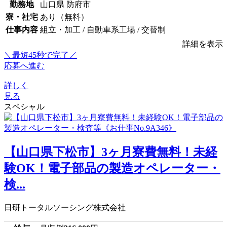
勤務地
山口県 防府市
寮・社宅
あり（無料）
仕事内容
組立・加工 / 自動車系工場 / 交替制
詳細を表示
＼最短45秒で完了／
応募へ進む
詳しく
見る
スペシャル
【山口県下松市】3ヶ月寮費無料！未経
験OK！電子部品の製造オペレーター・
検...
日研トータルソーシング株式会社