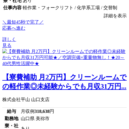
寮・社宅
あり
仕事内容
軽作業・フォークリフト / 化学系工場 / 交替制
詳細を表示
＼最短45秒で完了／
応募へ進む
詳しく
見る
【寮費補助 月2万円】クリーンルームで
の軽作業◎未経験からでも月収31万円...
株式会社平山 山口支店
給与
月収例
318,638
円
勤務地
山口県 美祢市
寮・社
あり