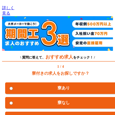
詳しく
見る
おすすめ求人
\ 質問に答えて、
をチェック！ /
1 / 4
寮付きの求人をお探しですか？
寮あり
寮なし