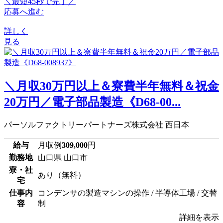
＼最短45秒で完了／
応募へ進む
詳しく
見る
＼月収30万円以上＆寮費半年無料＆祝金
20万円／電子部品製造《D68-00...
パーソルファクトリーパートナーズ株式会社 西日本
給与
月収例
309,000
円
勤務地
山口県 山口市
寮・社
あり（無料）
宅
仕事内
コンデンサの製造マシンの操作 / 半導体工場 / 交替
容
制
詳細を表示