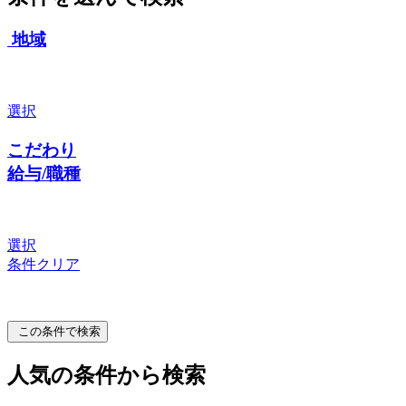
地域
選択
こだわり
給与/職種
選択
条件クリア
この条件で検索
人気の条件から検索