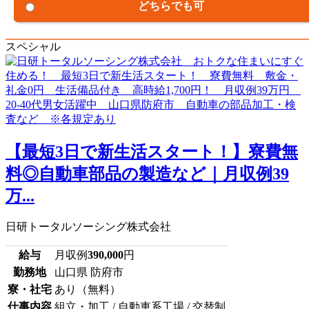
どちらでも可
スペシャル
【最短3日で新生活スタート！】寮費無
料◎自動車部品の製造など｜月収例39
万...
日研トータルソーシング株式会社
給与
月収例
390,000
円
勤務地
山口県 防府市
寮・社宅
あり（無料）
仕事内容
組立・加工 / 自動車系工場 / 交替制