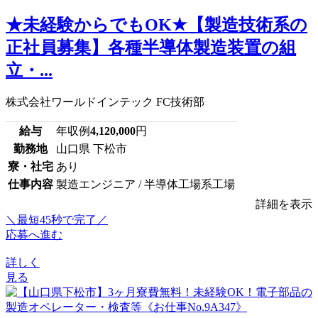
★未経験からでもOK★【製造技術系の
正社員募集】各種半導体製造装置の組
立・...
株式会社ワールドインテック FC技術部
給与
年収例
4,120,000
円
勤務地
山口県 下松市
寮・社宅
あり
仕事内容
製造エンジニア / 半導体工場系工場
詳細を表示
＼最短45秒で完了／
応募へ進む
詳しく
見る