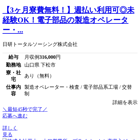
【3ヶ月寮費無料！】週払い利用可◎未
経験OK！電子部品の製造オペレータ
ー・...
日研トータルソーシング株式会社
給与
月収例
316,000
円
勤務地
山口県 下松市
寮・社
あり（無料）
宅
仕事内
製造オペレーター・検査 / 電子部品系工場 / 交替
容
制
詳細を表示
＼最短45秒で完了／
応募へ進む
詳しく
見る