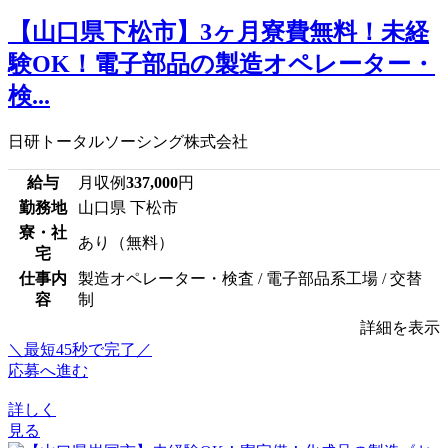
【山口県下松市】3ヶ月寮費無料！未経
験OK！電子部品の製造オペレーター・
検...
日研トータルソーシング株式会社
給与
月収例
337,000
円
勤務地
山口県 下松市
寮・社
あり（無料）
宅
仕事内
製造オペレーター・検査 / 電子部品系工場 / 交替
容
制
詳細を表示
＼最短45秒で完了／
応募へ進む
詳しく
見る