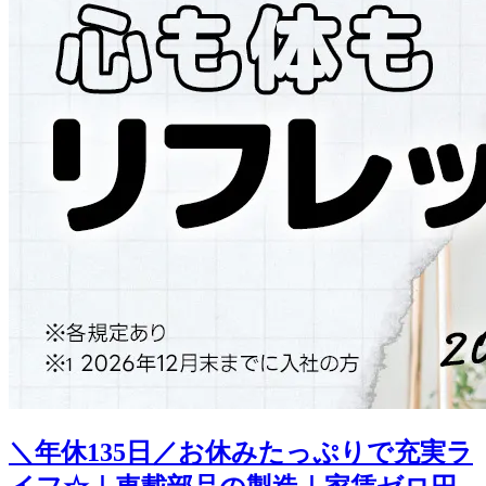
＼年休135日／お休みたっぷりで充実ラ