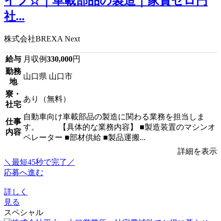
イフ☆｜車載部品の製造｜家賃ゼロ円
社...
株式会社BREXA Next
給与
月収例
330,000
円
勤務
山口県 山口市
地
寮・
あり（無料）
社宅
自動車向け車載部品の製造に関わる業務を担当しま
仕事
す。 【具体的な業務内容】 ■製造装置のマシンオ
内容
ペレーター ■部材供給 ■製品運搬...
詳細を表示
＼最短45秒で完了／
応募へ進む
詳しく
見る
スペシャル