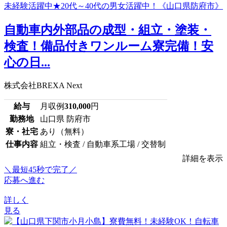
自動車内外部品の成型・組立・塗装・
検査！備品付きワンルーム寮完備！安
心の日...
株式会社BREXA Next
給与
月収例
310,000
円
勤務地
山口県 防府市
寮・社宅
あり（無料）
仕事内容
組立・検査 / 自動車系工場 / 交替制
詳細を表示
＼最短45秒で完了／
応募へ進む
詳しく
見る