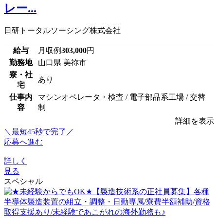
レー...
日研トータルソーシング株式会社
給与
月収例
303,000
円
勤務地
山口県 美祢市
寮・社
あり
宅
仕事内
マシンオペレータ・検査 / 電子部品系工場 / 交替
容
制
詳細を表示
＼最短45秒で完了／
応募へ進む
詳しく
見る
スペシャル