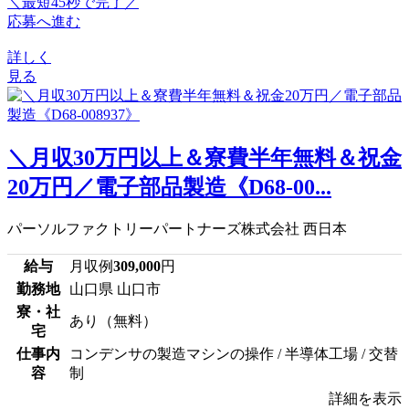
＼最短45秒で完了／
応募へ進む
詳しく
見る
＼月収30万円以上＆寮費半年無料＆祝金
20万円／電子部品製造《D68-00...
パーソルファクトリーパートナーズ株式会社 西日本
給与
月収例
309,000
円
勤務地
山口県 山口市
寮・社
あり（無料）
宅
仕事内
コンデンサの製造マシンの操作 / 半導体工場 / 交替
容
制
詳細を表示