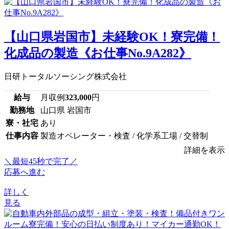
【山口県岩国市】未経験OK！寮完備！
化成品の製造《お仕事No.9A282》
日研トータルソーシング株式会社
給与
月収例
323,000
円
勤務地
山口県 岩国市
寮・社宅
あり
仕事内容
製造オペレーター・検査 / 化学系工場 / 交替制
詳細を表示
＼最短45秒で完了／
応募へ進む
詳しく
見る