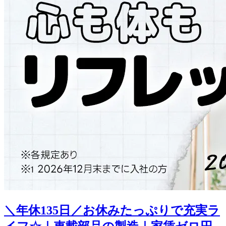
＼年休135日／お休みたっぷりで充実ラ