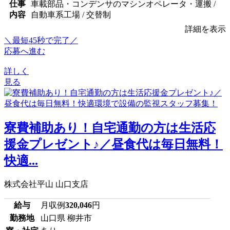
仕事
車載部品・コンデンサのマシンオペレータ・運搬 /
内容
自動車系工場 / 交替制
詳細を表示
＼最短45秒で完了／
応募へ進む
詳しく
見る
寮費補助あり！自宅通勤の方は生活応
援金プレゼント♪／昼食代は毎日無料！
快適...
株式会社平山 山口支店
給与
月収例
320,046
円
勤務地
山口県 柳井市