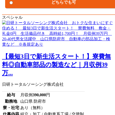
どちらでも可
スペシャル
【最短3日で新生活スタート！】寮費無
料◎自動車部品の製造など｜月収例39
万...
日研トータルソーシング株式会社
給与
月収例
390,000
円
勤務地
山口県 防府市
寮・社宅
あり（無料）
仕事内容
組立・加工 / 自動車系工場 / 交替制