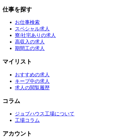
仕事を探す
お仕事検索
スペシャル求人
寮/社宅ありの求人
高収入の求人
期間工の求人
マイリスト
おすすめの求人
キープ中の求人
求人の閲覧履歴
コラム
ジョブハウス工場について
工場コラム
アカウント