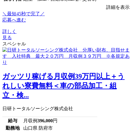
詳細を表示
＼最短45秒で完了／
応募へ進む
詳しく
見る
スペシャル
ガッツリ稼げる月収例39万円以上＋う
れしい寮費無料＜車の部品加工・組
立・検...
日研トータルソーシング株式会社
給与
月収例
396,000
円
勤務地
山口県 防府市