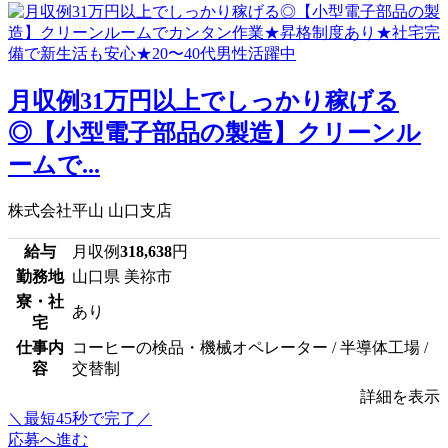
月収例31万円以上でしっかり稼げる
◎【小型電子部品の製造】クリーンル
ームで...
株式会社平山 山口支店
給与
月収例
318,638
円
勤務地
山口県 美祢市
寮・社
あり
宅
仕事内
コーヒーの検品・機械オペレーター / 半導体工場 /
容
交替制
詳細を表示
＼最短45秒で完了／
応募へ進む