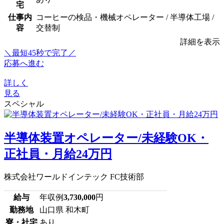
宅
仕事内
コーヒーの検品・機械オペレーター / 半導体工場 /
容
交替制
詳細を表示
＼最短45秒で完了／
応募へ進む
詳しく
見る
スペシャル
半導体装置オペレーター/未経験OK・
正社員・月給24万円
株式会社ワールドインテック FC技術部
給与
年収例
3,730,000
円
勤務地
山口県 和木町
寮・社宅
あり