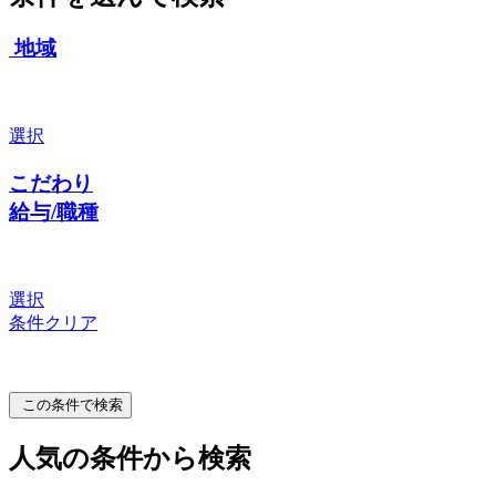
地域
選択
こだわり
給与/職種
選択
条件クリア
この条件で検索
人気の条件から検索