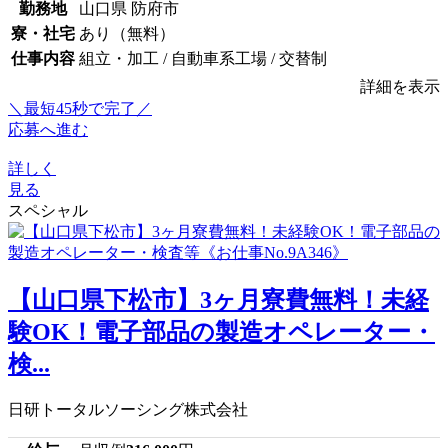
勤務地
山口県 防府市
寮・社宅
あり（無料）
仕事内容
組立・加工 / 自動車系工場 / 交替制
詳細を表示
＼最短45秒で完了／
応募へ進む
詳しく
見る
スペシャル
【山口県下松市】3ヶ月寮費無料！未経
験OK！電子部品の製造オペレーター・
検...
日研トータルソーシング株式会社