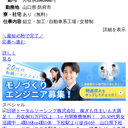
給与
月収例
390,000
円
勤務地
山口県 防府市
寮・社宅
あり（無料）
仕事内容
組立・加工 / 自動車系工場 / 交替制
詳細を表示
＼最短45秒で完了／
応募へ進む
詳しく
見る
スペシャル