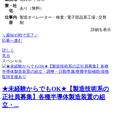
寮・社
あり（無料）
宅
仕事内
製造オペレーター・検査 / 電子部品系工場 / 交替
容
制
詳細を表示
＼最短45秒で完了／
応募へ進む
詳しく
見る
スペシャル
★未経験からでもOK★【製造技術系の
正社員募集】各種半導体製造装置の組
立・...