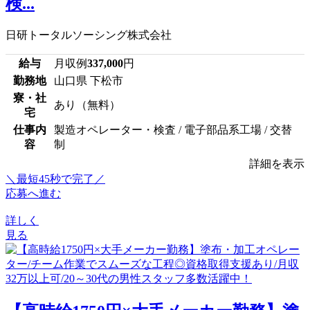
検...
日研トータルソーシング株式会社
給与
月収例
337,000
円
勤務地
山口県 下松市
寮・社
あり（無料）
宅
仕事内
製造オペレーター・検査 / 電子部品系工場 / 交替
容
制
詳細を表示
＼最短45秒で完了／
応募へ進む
詳しく
見る