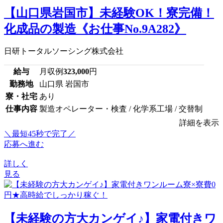
【山口県岩国市】未経験OK！寮完備！
化成品の製造《お仕事No.9A282》
日研トータルソーシング株式会社
給与
月収例
323,000
円
勤務地
山口県 岩国市
寮・社宅
あり
仕事内容
製造オペレーター・検査 / 化学系工場 / 交替制
詳細を表示
＼最短45秒で完了／
応募へ進む
詳しく
見る
【未経験の方大カンゲイ♪】家電付きワ