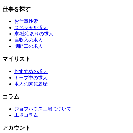
仕事を探す
お仕事検索
スペシャル求人
寮/社宅ありの求人
高収入の求人
期間工の求人
マイリスト
おすすめの求人
キープ中の求人
求人の閲覧履歴
コラム
ジョブハウス工場について
工場コラム
アカウント