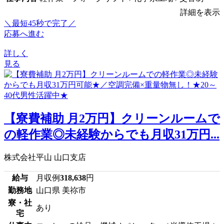
詳細を表示
＼最短45秒で完了／
応募へ進む
詳しく
見る
【寮費補助 月2万円】クリーンルームで
の軽作業◎未経験からでも月収31万円...
株式会社平山 山口支店
給与
月収例
318,638
円
勤務地
山口県 美祢市
寮・社
あり
宅