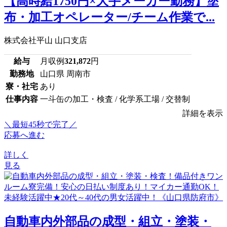
【高時給1750円×大手メーカー勤務】塗
布・加工オペレーター/チーム作業で...
株式会社平山 山口支店
給与
月収例
321,872
円
勤務地
山口県 周南市
寮・社宅
あり
仕事内容
一斗缶の加工・検査 / 化学系工場 / 交替制
詳細を表示
＼最短45秒で完了／
応募へ進む
詳しく
見る
自動車内外部品の成型・組立・塗装・