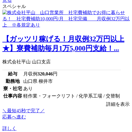
見る
スペシャル
【ガッツリ稼げる！月収例32万円以上
★】寮費補助毎月1万5,000円支給！...
株式会社平山 山口支店
給与
月収例
320,046
円
勤務地
山口県 柳井市
寮・社宅
あり
仕事内容
軽作業・フォークリフト / 化学系工場 / 交替制
詳細を表示
＼最短45秒で完了／
応募へ進む
詳しく