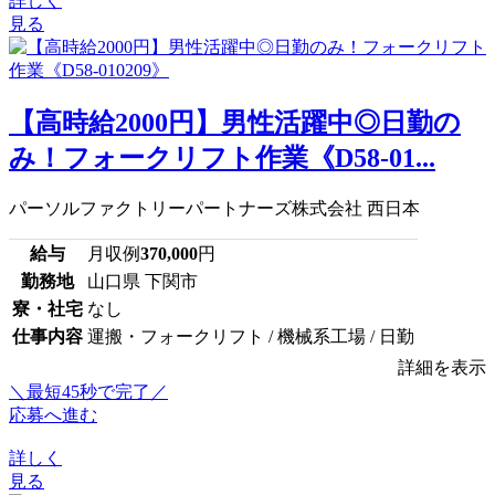
詳しく
見る
【高時給2000円】男性活躍中◎日勤の
み！フォークリフト作業《D58-01...
パーソルファクトリーパートナーズ株式会社 西日本
給与
月収例
370,000
円
勤務地
山口県 下関市
寮・社宅
なし
仕事内容
運搬・フォークリフト / 機械系工場 / 日勤
詳細を表示
＼最短45秒で完了／
応募へ進む
詳しく
見る