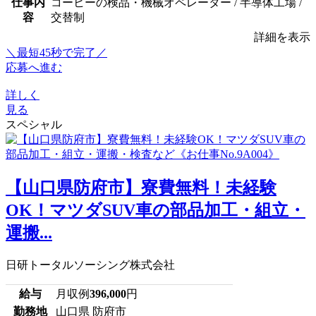
仕事内
コーヒーの検品・機械オペレーター / 半導体工場 /
容
交替制
詳細を表示
＼最短45秒で完了／
応募へ進む
詳しく
見る
スペシャル
【山口県防府市】寮費無料！未経験
OK！マツダSUV車の部品加工・組立・
運搬...
日研トータルソーシング株式会社
給与
月収例
396,000
円
勤務地
山口県 防府市