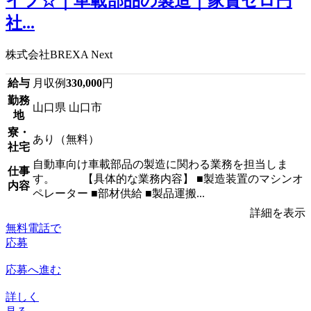
イフ☆｜車載部品の製造｜家賃ゼロ円
社...
株式会社BREXA Next
給与
月収例
330,000
円
勤務
山口県 山口市
地
寮・
あり（無料）
社宅
自動車向け車載部品の製造に関わる業務を担当しま
仕事
す。 【具体的な業務内容】 ■製造装置のマシンオ
内容
ペレーター ■部材供給 ■製品運搬...
詳細を表示
無料電話で
応募
応募へ進む
詳しく