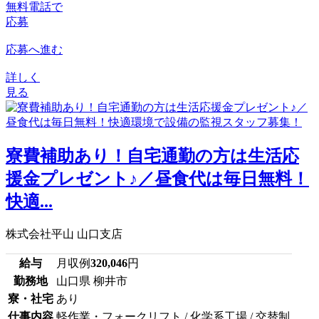
無料電話で
応募
応募へ進む
詳しく
見る
寮費補助あり！自宅通勤の方は生活応
援金プレゼント♪／昼食代は毎日無料！
快適...
株式会社平山 山口支店
給与
月収例
320,046
円
勤務地
山口県 柳井市
寮・社宅
あり
仕事内容
軽作業・フォークリフト / 化学系工場 / 交替制