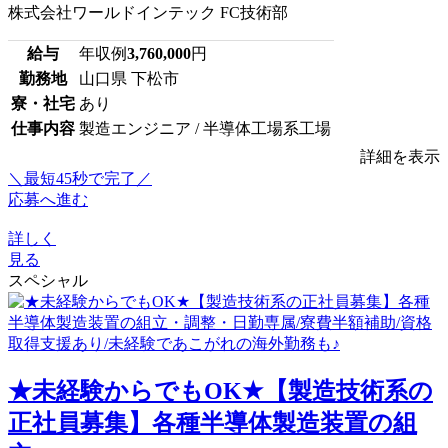
株式会社ワールドインテック FC技術部
給与
年収例
3,760,000
円
勤務地
山口県 下松市
寮・社宅
あり
仕事内容
製造エンジニア / 半導体工場系工場
詳細を表示
＼最短45秒で完了／
応募へ進む
詳しく
見る
スペシャル
★未経験からでもOK★【製造技術系の
正社員募集】各種半導体製造装置の組