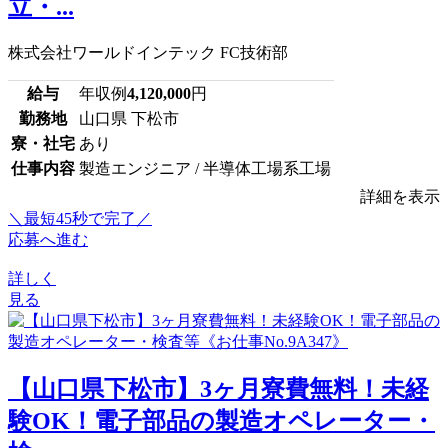
立・...
株式会社ワールドインテック FC技術部
給与
年収例
4,120,000
円
勤務地
山口県 下松市
寮・社宅
あり
仕事内容
製造エンジニア / 半導体工場系工場
詳細を表示
＼最短45秒で完了／
応募へ進む
詳しく
見る
【山口県下松市】3ヶ月寮費無料！未経
験OK！電子部品の製造オペレーター・