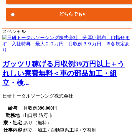
どちらでも可
スペシャル
ガッツリ稼げる月収例39万円以上＋う
れしい寮費無料＜車の部品加工・組
立・検...
日研トータルソーシング株式会社
給与
月収例
396,000
円
勤務地
山口県 防府市
寮・社宅
あり（無料）
仕事内容
組立・加工 / 自動車系工場 / 交替制