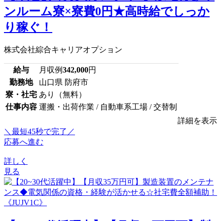
ンルーム寮×寮費0円★高時給でしっか
り稼ぐ！
株式会社綜合キャリアオプション
給与
月収例
342,000
円
勤務地
山口県 防府市
寮・社宅
あり（無料）
仕事内容
運搬・出荷作業 / 自動車系工場 / 交替制
詳細を表示
＼最短45秒で完了／
応募へ進む
詳しく
見る