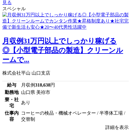
見る
スペシャル
月収例31万円以上でしっかり稼げる
◎【小型電子部品の製造】クリーンル
ームで...
株式会社平山 山口支店
給与
月収例
318,638
円
勤務地
山口県 美祢市
寮・社
あり
宅
仕事内
コーヒーの検品・機械オペレーター / 半導体工場 /
容
交替制
詳細を表示