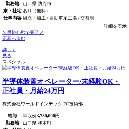
勤務地
山口県 防府市
寮・社宅
あり（無料）
仕事内容
組立・加工 / 自動車系工場 / 交替制
詳細を表示
＼最短45秒で完了／
応募へ進む
詳しく
見る
スペシャル
半導体装置オペレーター/未経験OK・
正社員・月給24万円
株式会社ワールドインテック FC技術部
給与
年収例
3,730,000
円
勤務地
山口県 和木町