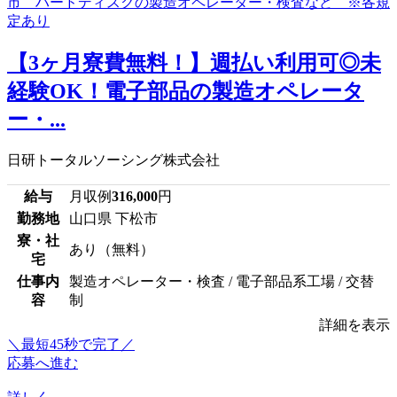
【3ヶ月寮費無料！】週払い利用可◎未
経験OK！電子部品の製造オペレータ
ー・...
日研トータルソーシング株式会社
給与
月収例
316,000
円
勤務地
山口県 下松市
寮・社
あり（無料）
宅
仕事内
製造オペレーター・検査 / 電子部品系工場 / 交替
容
制
詳細を表示
＼最短45秒で完了／
応募へ進む