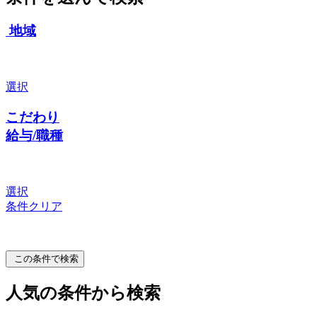
地域
選択
こだわり
給与/職種
選択
条件クリア
この条件で検索
人気の条件から検索