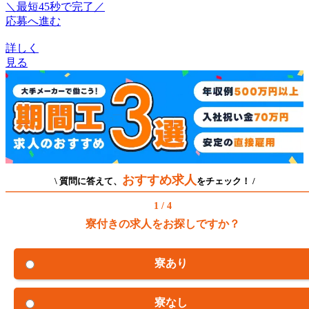
＼最短45秒で完了／
応募へ進む
詳しく
見る
おすすめ求人
\ 質問に答えて、
をチェック！ /
1 / 4
寮付きの求人をお探しですか？
寮あり
寮なし