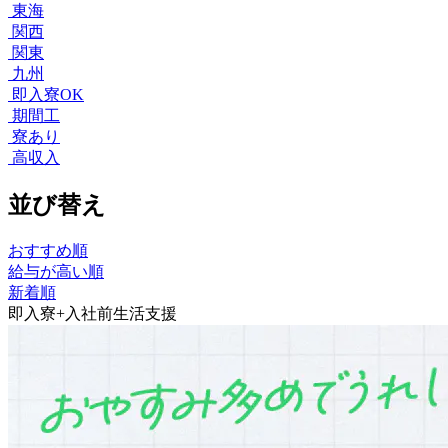
東海
関西
関東
九州
即入寮OK
期間工
寮あり
高収入
並び替え
おすすめ順
給与が高い順
新着順
即入寮+入社前生活支援