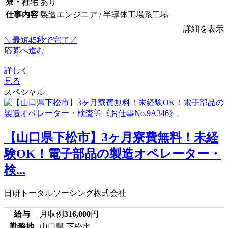
寮・社宅
あり
仕事内容
製造エンジニア / 半導体工場系工場
詳細を表示
＼最短45秒で完了／
応募へ進む
詳しく
見る
スペシャル
【山口県下松市】3ヶ月寮費無料！未経
験OK！電子部品の製造オペレーター・
検...
日研トータルソーシング株式会社
給与
月収例
316,000
円
勤務地
山口県 下松市