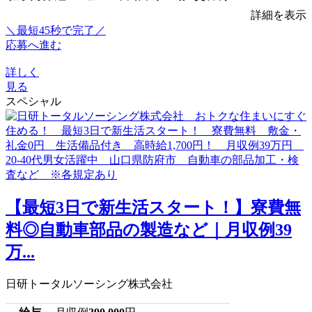
詳細を表示
＼最短45秒で完了／
応募へ進む
詳しく
見る
スペシャル
【最短3日で新生活スタート！】寮費無
料◎自動車部品の製造など｜月収例39
万...
日研トータルソーシング株式会社