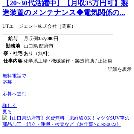
【20~30代活躍中】【月収35万円可】製
造装置のメンテナンス◆電気関係の...
UTエージェント株式会社（関東）
給与
月収例
357,000
円
勤務地
山口県 防府市
寮・社宅
あり（無料）
仕事内容
化学系工場 / 機械操作・製造補助 / 正社員
詳細を表示
無料電話で
応募
応募へ進む
詳しく
見る