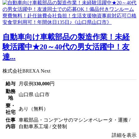
自動車向け車載部品の製造作業！未経
験活躍中★20～40代の男女活躍中！友
達...
株式会社BREXA Next
給与
月収例
330,000
円
勤務
山口県 山口市
地
寮・
あり（無料）
社宅
仕事
車載部品・コンデンサのマシンオペレータ・運搬 /
内容
自動車系工場 / 交替制
詳細を表示