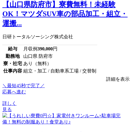
【山口県防府市】寮費無料！未経験
OK！マツダSUV車の部品加工・組立・
運搬...
日研トータルソーシング株式会社
給与
月収例
390,000
円
勤務地
山口県 防府市
寮・社宅
あり（無料）
仕事内容
組立・加工 / 自動車系工場 / 交替制
詳細を表示
＼最短45秒で完了／
応募へ進む
詳しく
見る