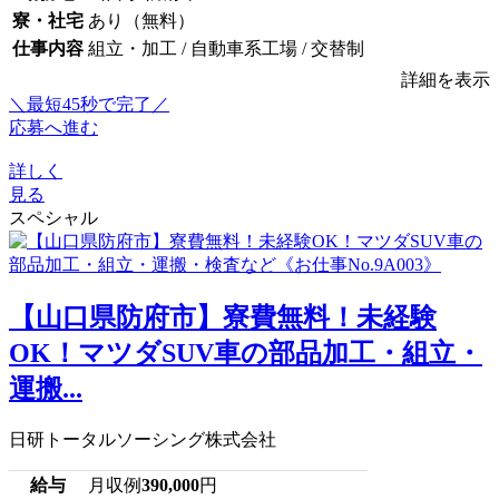
寮・社宅
あり（無料）
仕事内容
組立・加工 / 自動車系工場 / 交替制
詳細を表示
＼最短45秒で完了／
応募へ進む
詳しく
見る
スペシャル
【山口県防府市】寮費無料！未経験
OK！マツダSUV車の部品加工・組立・
運搬...
日研トータルソーシング株式会社
給与
月収例
390,000
円