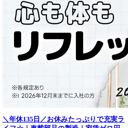
＼年休135日／お休みたっぷりで充実ラ