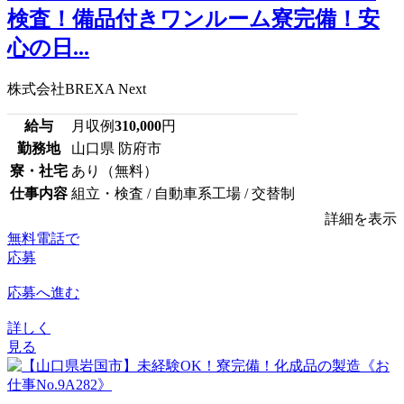
検査！備品付きワンルーム寮完備！安
心の日...
株式会社BREXA Next
給与
月収例
310,000
円
勤務地
山口県 防府市
寮・社宅
あり（無料）
仕事内容
組立・検査 / 自動車系工場 / 交替制
詳細を表示
無料電話で
応募
応募へ進む
詳しく
見る